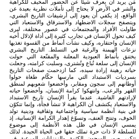
مَن يريد أن يعرف شيئًا عن الحضور المخيف للكراهية
والشر في الأرض لا يحتاج إلى تأملات نظرية بعيدة عن
الواقع، إذ يكفي أن يعود إلى أرشيفات التاريخ البشري،
ويتصفح سجلات الاضطهاد والاسترقاق والاستعباد التي
طاولت الأفراد والمجتمعات في عصور مختلفة، ليرى
كيف تحول الإنسان في تجارب كثيرة إلى أداة لإذلال أخيه
الإنسان واحتقاره، وكيف نشأت أنماط من القسوة تغذيها
نزعات الهيمنة والرغبة في التسلط. التاريخ البشري
يختنق بأنماط العبودية المعلنة والمقنّعة التي حولت
الإنسان إلى سلعة تُباع وتُشترى، وسلبت كرامته، وجعلت
حياته رهينة إرادة سيده، كما ازدحمت صفحات التاريخ
بسرديات الاستبداد التي مارسها حكّام طغاة حولوا
أوطانهم إلى سجون ومقابر، وأخضعوا شعوبهم لمنطق
القهر والرعب، وانتهكوا كرامة الإنسان، وأخضعوا حياته
لإرادتهم الفاشية. عندما يقرأ الإنسان تاريخ الاستبداد
والاستعباد يكتشف أن الكراهية لا تنشأ فجأة، وإنما تتكوّن
في بنية أنظمة سياسية واجتماعية وثقافية ودينية تولد
الخوف، وتنتج العنف، وتسوّغ إهدار الكرامة الإنسانية، إذ
يمسي الإنسان في ظل هذه الأنظمة إلى موضوع
للسلطة لا ذات حرة تملك حقها في الحياة الجيدة. لذلك
تتكرر صور السجون الكئيبة والزنزانات المرعبة في