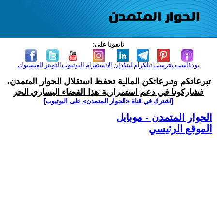
تابعونا على:
بودكاست
بنترست
تيلكرام
لينكدإن
الانستغرام
اليوتيوب
التويتر
الفيسبوك
تبرعاتكم وتبرعاتكن المالية تحفظ استقلال الحوار المتمدن،
فشاركونا في دعم استمرارية هذا الفضاء اليساري الحر
[اشترك في قناة ‫«الحوار المتمدن» على اليوتيوب]
الحوار المتمدن - موبايل
الموقع الرئيسي