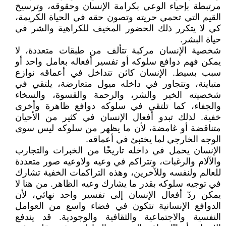
مرتبطة بإحياء الوعي بكرامة الإنسان وحقوقه، وترسيخ
القيم التي تحمي حريته وتصون حقه في الحياة الكريمة،
كي لا يتكرر ذلك الحضور المخيف للكراهية والشر في
حياة البشر.
شخصية الإنسان مركبة تتألف من طبقات متعددة، لا
يمكن فهم دوافع سلوكه أو تفسير أفعاله بعامل واحد أو
سبب بسيط. الإنسان كائن تتداخل في أعماقه نوازع
متباينة، وتتجاور في داخله ميول متعارضة، يلتقي في
شخصيته الخير والشر، والرحمة والقسوة، والسخاء
والجفاء، كما تلتقي في سلوكه دوافع ظاهرة وأخرى
خفية. لذلك تبدو أفعال الإنسان في كثير من الأحيان
متناقضة أو غامضة، لأن ما يظهر من سلوكه ليس سوى
الوجه الخارجي لما يختبئ في أعماقه.
الإنسان يحمل في داخله تاريخًا من الخبرات والتجارب
والآلام والرغبات، وتتراكم في وعيه ولاوعيه صور متعددة
للعالم ولنفسه وللآخرين، وهذه التراكمات الخفية تشارك
في توجيه سلوكه بقدر ما يشارك وعيه الظاهر. من هنا لا
يمكن ردّ أفعال الإنسان إلى تفسير واحد نهائي، لأن
الدوافع الإنسانية تتكون في فضاء واسع من العوامل
النفسية والاجتماعية والثقافية والوجودية. قد يندفع