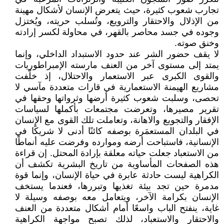
تجارب شعوب كثيرة، حيث يتعرض الإنسان لأشكال مهينة
من الإذلال والاحتقار والترويع، وتُسلب حريته، ويُختزل
وجوده في جسد محاصر بالقهر، في محاولة لكسر إرادته
وخنق صوته.
لا يقف حضور الشر عند حدود الاستبداد الداخلي، وإنما
يمتد إلى مستوى آخر من العنف مارسته الإمبراطوريات
والقوى الكبرى عبر الاستعمار والاحتلال، إذ خلّفت
مشاريع الهيمنة الاستعمارية في قارات متعددة مآسي لا
تحصى، وسلبت شعوب كثيرة أرضها وثرواتها وحقها في
تقرير مصيرها، وتعرضت مجتمعات بأكملها لسياسات
الإفقار والتجويع والاهانة، وتعاملت تلك القوى مع الإنسان
في البلدان المستعمَرة بوصفه كائنًا أدنى لا شريكًا في
الإنسانية، فاستباحت أرضه وموارده وفرضت عليه أنماطًا
من الاستعباد جعلت حياته معلقة بإرادة المحتل. إن قراءة
هذه الصفحات المأساوية من تاريخ البشرية تكشف أن
الكراهية ليست حادثة عابرة في حياة الإنسان، وإنما قوة
مدمرة حين تجد بيئة تغذيها وتبررها، فعندما يستخف
الإنسان بكرامة الآخر، ويتعامل معه بوصفه وسيلة لا
غاية، ينفتح الباب واسعًا أمام أشكال متعددة من العنف
والاحتقار والاستعباد، لذلك تصبح مواجهة الكراهية