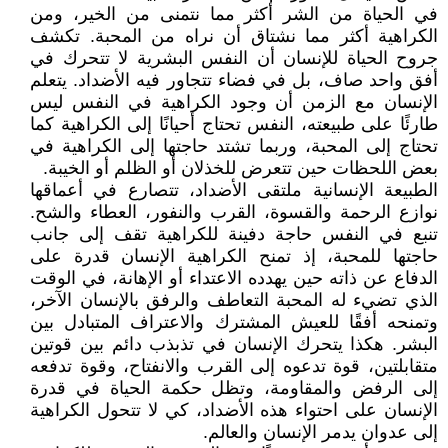
في الحياة من الشر أكثر مما نتمنى من الخير، ومن
الكراهية أكثر مما نشتاق أن نراه من المحبة. تكشف
جروح الحياة للإنسان أن النفس البشرية لا تتحرك في
أفق واحد صاف، بل في فضاء تتجاور فيه الأضداد. يتعلم
الإنسان مع الزمن أن وجود الكراهية في النفس ليس
طارئًا على طبيعته، النفس تحتاج أحيانًا إلى الكراهية كما
تحتاج إلى المحبة، وربما تشتد حاجتها إلى الكراهية في
بعض اللحظات حين تتعرض للخذلان أو الظلم أو الخيبة.
الطبيعة الإنسانية ملتقى الأضداد، تتصارع في أعماقها
نوازع الرحمة والقسوة، القرب والنفور، العطاء والشح.
تنبع في النفس حاجة دفينة للكراهية تقف إلى جانب
حاجتها للمحبة، إذ تمنح الكراهية الإنسان قدرة على
الدفاع عن ذاته حين يهدده الاعتداء أو الإهانة، في الوقت
الذي تضيء له المحبة التعاطف والرفق بالإنسان الآخر،
وتمنحه أفقًا للعيش المشترك والاعتراف المتبادل بين
البشر. هكذا يتحرك الإنسان في تذبذب دائم بين قوتين
متقابلتين، قوة تدعوه إلى القرب والانفتاح، وقوة تدفعه
إلى الرفض والمقاومة، وتظل حكمة الحياة في قدرة
الإنسان على احتواء هذه الأضداد، كي لا تتحول الكراهية
إلى عدوان يدمر الإنسان والعالم.