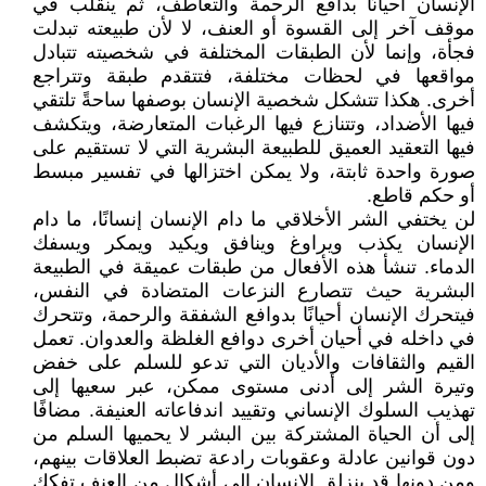
الإنسان أحيانًا بدافع الرحمة والتعاطف، ثم ينقلب في
موقف آخر إلى القسوة أو العنف، لا لأن طبيعته تبدلت
فجأة، وإنما لأن الطبقات المختلفة في شخصيته تتبادل
مواقعها في لحظات مختلفة، فتتقدم طبقة وتتراجع
أخرى. هكذا تتشكل شخصية الإنسان بوصفها ساحةً تلتقي
فيها الأضداد، وتتنازع فيها الرغبات المتعارضة، ويتكشف
فيها التعقيد العميق للطبيعة البشرية التي لا تستقيم على
صورة واحدة ثابتة، ولا يمكن اختزالها في تفسير مبسط
أو حكم قاطع.
لن يختفي الشر الأخلاقي ما دام الإنسان إنسانًا، ما دام
الإنسان يكذب ويراوغ وينافق ويكيد ويمكر ويسفك
الدماء. تنشأ هذه الأفعال من طبقات عميقة في الطبيعة
البشرية حيث تتصارع النزعات المتضادة في النفس،
فيتحرك الإنسان أحيانًا بدوافع الشفقة والرحمة، وتتحرك
في داخله في أحيان أخرى دوافع الغلظة والعدوان. تعمل
القيم والثقافات والأديان التي تدعو للسلم على خفض
وتيرة الشر إلى أدنى مستوى ممكن، عبر سعيها إلى
تهذيب السلوك الإنساني وتقييد اندفاعاته العنيفة. مضافًا
إلى أن الحياة المشتركة بين البشر لا يحميها السلم من
دون قوانين عادلة وعقوبات رادعة تضبط العلاقات بينهم،
ومن دونها قد ينزلق الإنسان إلى أشكال من العنف تفكك