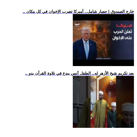
.. خارج الصندوق | حصار شامل.. أميركا تضرب الإخوان في كل مكان
.. بعد تكريم شيخ الأزهر له.. الطفل أنس يبدع في تلاوة القرآن بدو