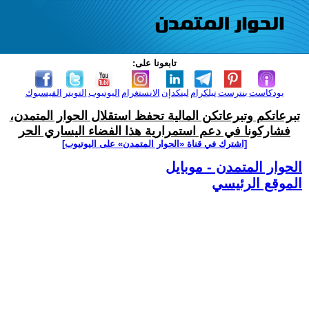
تابعونا على:
بودكاست
بنترست
تيلكرام
لينكدإن
الانستغرام
اليوتيوب
التويتر
الفيسبوك
تبرعاتكم وتبرعاتكن المالية تحفظ استقلال الحوار المتمدن،
فشاركونا في دعم استمرارية هذا الفضاء اليساري الحر
[اشترك في قناة ‫«الحوار المتمدن» على اليوتيوب]
الحوار المتمدن - موبايل
الموقع الرئيسي