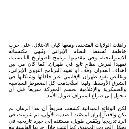
راهنَت الولايات المتحدة، ومعها كيان الاحتلال، على حربٍ
خاطفة تُسقط النظام الإيراني وتُنهي مكتسباته
الاستراتيجية، وفي مقدمتها برنامج الصواريخ الباليستية،
تمهيداً لفرض نظامٍ تابع في طهران. كما كان من بين
أهداف العدوان وقف أو تقييد البرنامج النووي الإيراني،
وتقليص نفوذ طهران الإقليمي عبر حلفائها وشبكاتها في
الشرق الأوسط. ولهذا استُخدمت كل الضغوط السياسية
والعسكرية والإعلامية لحسم المعركة سريعاً قبل أن
تتحول إلى صراع استنزاف طويل الأمد.
لكن الوقائع الميدانية كشفت سريعاً أن هذا الرهان لم
يكن واقعياً. إيران امتصّت الصدمة الأولى، ثم شرعت في
الرد تدريجياً وبنَفَس طويل، مستندة إلى خبرة تاريخية في
تحمّل الحروب الممتدة، كما أثبتت خلال حربها القاسية مع