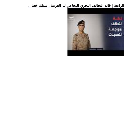
.. الرابعة | قائد التحالف البحري الدفاعي لـ- العربية-: نمتلك خط