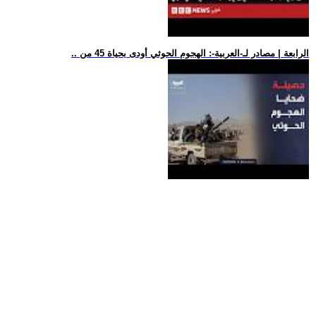
.. الرابعة | مصادر لـ-العربية-: الهجوم الحوثي أودى بحياة 45 من