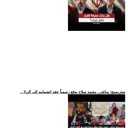
.. #ستريمينغ: مباشر.. محمد صلاح يوقع رسمياً عقد انضمامه إلى الن