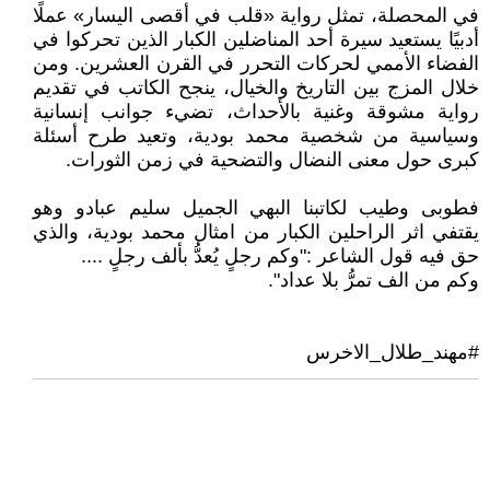
في المحصلة، تمثل رواية «قلب في أقصى اليسار» عملًا
أدبيًا يستعيد سيرة أحد المناضلين الكبار الذين تحركوا في
الفضاء الأممي لحركات التحرر في القرن العشرين. ومن
خلال المزج بين التاريخ والخيال، ينجح الكاتب في تقديم
رواية مشوقة وغنية بالأحداث، تضيء جوانب إنسانية
وسياسية من شخصية محمد بودية، وتعيد طرح أسئلة
كبرى حول معنى النضال والتضحية في زمن الثورات.
فطوبى وطيب لكاتبنا البهي الجميل سليم عبادو وهو
يقتفي اثر الراحلين الكبار من امثال محمد بودية، والذي
حق فيه قول الشاعر :"وكم رجلٍ يُعدُّ بألف رجلٍ ....
وكم من الف تمرُّ بلا عداد".
#مهند_طلال_الاخرس