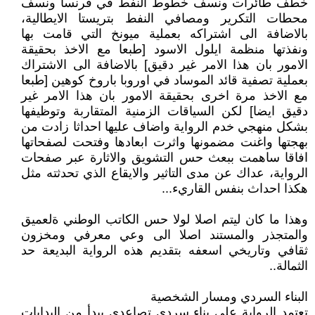
خطف طائرات ونسف خطوط النفط في فرنسا ونسف
محطات التكرير ومصافي النفط بتريستا الايطالية،
بالاضافة الى اشتراكه بعملية ميونخ التي قامت بها
ونفذتها منظمة ايلول الاسود [طبعا مع الاخذ بحقيقة
الامور بان هذا الامر غير دقيق] بالاضافة الى الاشتراك
بعملية تصفية قائد الموساد في اوروبا باروخ كوهين [طبعا
مع الاخذ مرة اخرى بحقيقة الامور بان هذا الامر غير
دقيق ايضا] لكن السياقات الزمنية المتقاربة وتوظيفها
بشكل منهجي خدم الرواية واضاف عليها احداثا زادت من
بهجتها واغنت مضمونها واثرت ابعادها وفتحت لصفحاتها
افاقا ساهمت ببعث حس التشويق والاثارة عبر صفحات
الرواية، عداك عن مدى التاثير والايقاع الذي تحدثته مثل
هكذا احداث بنفس القاريء...
وهذا ما كان ليتم اصلا لولا حس الكاتب الوطني ةلعميق
والمتجذر والمستند اصلا الى وعي معرفي ومخزون
ثقافي وتاريخي اسعفه بتقديم هذه الرواية البديعة حد
الثمالة..
البناء السردي ومسار الشخصية
تعتمد الرواية على بناء سردي تصاعدي يبدأ من البدايات