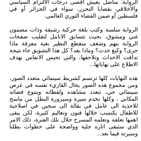
الرواية: مناضل يعيش أقصى درجات الالتزام السياسي
والأخلاقي بقضايا التحرر، سواء في الجزائر أو في
فلسطين أو ضمن الفضاء الثوري العالمي.
الرواية سلسة وكتب بلغة حركية رشيقة وذات مضمون
غني ومشوق، بحيث تتسابق الانامل لتقليب صفحات
الرواية بنهم وشغف منقطع النظير بغية معرفة ماذا
جرى؟ وكيغ حدث؟ وماذا بعد؟ كل هذا التشويق جاء نتيجة
تدافت الاحداث وتلاحقها، والتي تحبس الانفاس بهدف
الاطلاع على نهاياتها...
هذه النهايات كلها ترتسم كشريط سينمائي متعدد الصور،
ومن مجموع هذه الصور يخال القاريء نفسه في عرض
سينمائي حي، تتعدد مشاهده ولقطاته ويتنوع فضائه
المكاني ، وكلها تخدم سيرة وسيرورة البطل من ماسح
للاحذية الى عامل في بقالة الى سجين في اصلاحية
للاطفال يكتسب خلالها فنون وتعاليم كثيرة، لكن يبقى
اهمها تعلقه وتعلمه المسرح خلال تلك الفترة، ذلك الامر
الذي ستبقى اثاره جلية وواضحة على خطوات بطلنا
وسيرته فيما بعد...