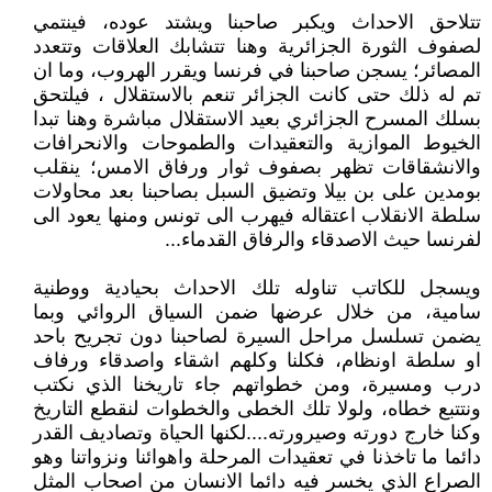
تتلاحق الاحداث ويكبر صاحبنا ويشتد عوده، فينتمي
لصفوف الثورة الجزائرية وهنا تتشابك العلاقات وتتعدد
المصائر؛ يسجن صاحبنا في فرنسا ويقرر الهروب، وما ان
تم له ذلك حتى كانت الجزائر تنعم بالاستقلال ، فيلتحق
بسلك المسرح الجزائري بعيد الاستقلال مباشرة وهنا تبدا
الخيوط الموازية والتعقيدات والطموحات والانحرافات
والانشقاقات تظهر بصفوف ثوار ورفاق الامس؛ ينقلب
بومدين على بن بيلا وتضيق السبل بصاحبنا بعد محاولات
سلطة الانقلاب اعتقاله فيهرب الى تونس ومنها يعود الى
لفرنسا حيث الاصدقاء والرفاق القدماء...
ويسجل للكاتب تناوله تلك الاحداث بحيادية ووطنية
سامية، من خلال عرضها ضمن السياق الروائي وبما
يضمن تسلسل مراحل السيرة لصاحبنا دون تجريح باحد
او سلطة اونظام، فكلنا وكلهم اشقاء واصدقاء ورفاف
درب ومسيرة، ومن خطواتهم جاء تاريخنا الذي نكتب
ونتتبع خطاه، ولولا تلك الخطى والخطوات لنقطع التاريخ
وكنا خارج دورته وصيرورته....لكنها الحياة وتصاديف القدر
دائما ما تاخذنا في تعقيدات المرحلة واهوائنا ونزواتنا وهو
الصراع الذي يخسر فيه دائما الانسان من اصحاب المثل