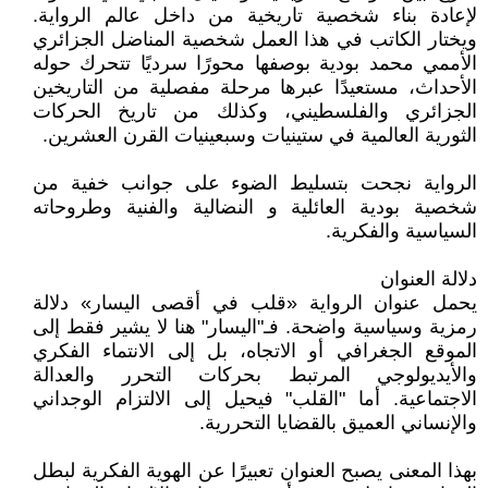
لإعادة بناء شخصية تاريخية من داخل عالم الرواية.
ويختار الكاتب في هذا العمل شخصية المناضل الجزائري
الأممي محمد بودية بوصفها محورًا سرديًا تتحرك حوله
الأحداث، مستعيدًا عبرها مرحلة مفصلية من التاريخين
الجزائري والفلسطيني، وكذلك من تاريخ الحركات
الثورية العالمية في ستينيات وسبعينيات القرن العشرين.
الرواية نجحت بتسليط الضوء على جوانب خفية من
شخصية بودية العائلية و النضالية والفنية وطروحاته
السياسية والفكرية.
دلالة العنوان
يحمل عنوان الرواية «قلب في أقصى اليسار» دلالة
رمزية وسياسية واضحة. فـ"اليسار" هنا لا يشير فقط إلى
الموقع الجغرافي أو الاتجاه، بل إلى الانتماء الفكري
والأيديولوجي المرتبط بحركات التحرر والعدالة
الاجتماعية. أما "القلب" فيحيل إلى الالتزام الوجداني
والإنساني العميق بالقضايا التحررية.
بهذا المعنى يصبح العنوان تعبيرًا عن الهوية الفكرية لبطل