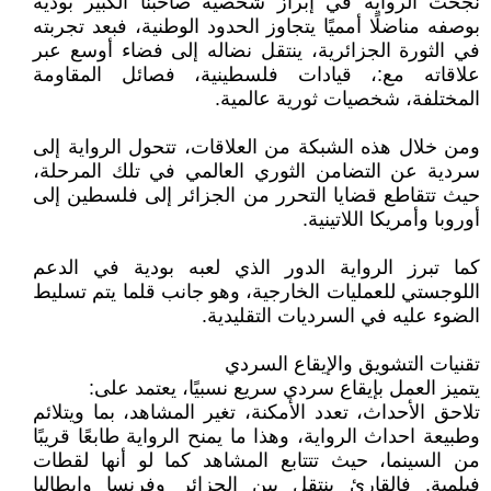
نجحت الرواية في إبراز شخصية صاحبنا الكبير بودية
بوصفه مناضلًا أمميًا يتجاوز الحدود الوطنية، فبعد تجربته
في الثورة الجزائرية، ينتقل نضاله إلى فضاء أوسع عبر
علاقاته مع:، قيادات فلسطينية، فصائل المقاومة
المختلفة، شخصيات ثورية عالمية.
ومن خلال هذه الشبكة من العلاقات، تتحول الرواية إلى
سردية عن التضامن الثوري العالمي في تلك المرحلة،
حيث تتقاطع قضايا التحرر من الجزائر إلى فلسطين إلى
أوروبا وأمريكا اللاتينية.
كما تبرز الرواية الدور الذي لعبه بودية في الدعم
اللوجستي للعمليات الخارجية، وهو جانب قلما يتم تسليط
الضوء عليه في السرديات التقليدية.
تقنيات التشويق والإيقاع السردي
يتميز العمل بإيقاع سردي سريع نسبيًا، يعتمد على:
تلاحق الأحداث، تعدد الأمكنة، تغير المشاهد، بما ويتلائم
وطبيعة احداث الرواية، وهذا ما يمنح الرواية طابعًا قريبًا
من السينما، حيث تتتابع المشاهد كما لو أنها لقطات
فيلمية. فالقارئ ينتقل بين الجزائر وفرنسا وإيطاليا