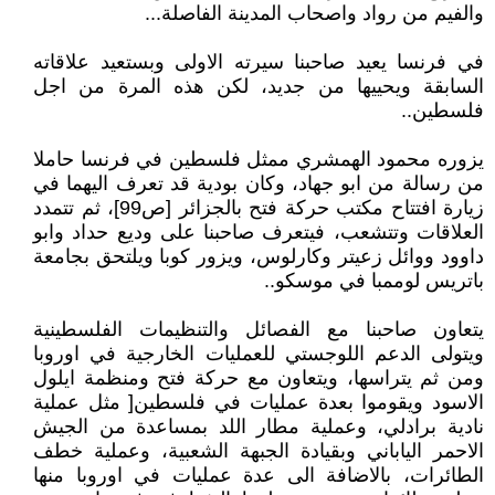
والفيم من رواد واصحاب المدينة الفاصلة...
في فرنسا يعيد صاحبنا سيرته الاولى وبستعيد علاقاته
السابقة ويحييها من جديد، لكن هذه المرة من اجل
فلسطين..
يزوره محمود الهمشري ممثل فلسطين في فرنسا حاملا
من رسالة من ابو جهاد، وكان بودية قد تعرف اليهما في
زيارة افتتاح مكتب حركة فتح بالجزائر [ص99]، ثم تتمدد
العلاقات وتتشعب، فيتعرف صاحبنا على وديع حداد وابو
داوود ووائل زعيتر وكارلوس، ويزور كوبا ويلتحق بجامعة
باتريس لوممبا في موسكو..
يتعاون صاحبنا مع الفصائل والتنظيمات الفلسطينية
ويتولى الدعم اللوجستي للعمليات الخارجية في اوروبا
ومن ثم يتراسها، ويتعاون مع حركة فتح ومنظمة ايلول
الاسود ويقوموا بعدة عمليات في فلسطين[ مثل عملية
نادية برادلي، وعملية مطار اللد بمساعدة من الجيش
الاحمر الياباني وبقيادة الجبهة الشعبية، وعملية خطف
الطائرات، بالاضافة الى عدة عمليات في اوروبا منها