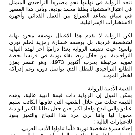
تتجه الرواية في نهايتها نحو مصيرها التراجيدي المتمثل
في اغتيال/استشهاد بطلنا محمد بودية، ويأتي هذا المصير
في سياق تصاعد الصراع بين العمل الفدائي وأجهزة
الاستخبارات الإسرائيلية.
لكن الرواية لا تقدم هذا الاغتيال بوصفه مجرد نهاية
لشخصية فردية، بل بوصفه خسارة رمزية لحلم ثوري
واسع؛ حيث تضيف الرواية بعدًا دراميًا آخر لهذه النهاية
التراجيدية، من خلال ربط بقاء بودية في فرنسا بخطة
تمويه مرتبطة بحرب أكتوبر 1973، وهو عنصر يعزز
الطابع التراجيدي للبطل الذي يواصل دوره رغم إدراكه
لخطر الموت.
القيمة الأدبية للرواية
يمكن القول إن الرواية ذات قيمة ادبية عالية، وهذه
الفيمة تجلت من خلال القضية التي تناولها الكاتب سليم
عبادو والتي ابدع واجاد اكثر حين جعل بطلنا الكبير ابو دية
محورا لها واننا نرى مرد هذا النجاح والتميز يعود
للاعتبارات التالية :
إحياء سيرة شخصية ثورية قلّما تناولها الأدب العربي.