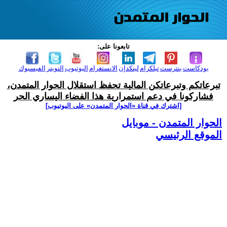
تابعونا على:
بودكاست
بنترست
تيلكرام
لينكدإن
الانستغرام
اليوتيوب
التويتر
الفيسبوك
تبرعاتكم وتبرعاتكن المالية تحفظ استقلال الحوار المتمدن،
فشاركونا في دعم استمرارية هذا الفضاء اليساري الحر
[اشترك في قناة ‫«الحوار المتمدن» على اليوتيوب]
الحوار المتمدن - موبايل
الموقع الرئيسي