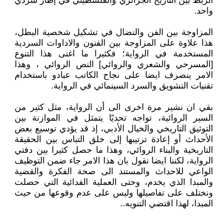
الربط بين التاريخ الجزائري والفلسطيني في إطار سردي
واحد.
المزاوجة بين الفن والنضال في تشكيل شخصية البطل،
هذا علاوة على المزاوجة بين الفنون والاداوات السردية
المستخدمة في الرواية؛ فكثيرا ما اغنى هذا التنوع
[المسرحي والشعري والروائي] النص الروائي ، وهذا
الامر ينصرف ايضا على نجاح الكاتب عبادو باستخدام
تقنيات التشويق والسرد السينمائي في الرواية.
بقي ان نشير مرة اخرى الى أن الرواية، مثل كثير من
السير الروائية، تواجه تحديًا يتمثل في الموازنة بين
التوثيق التاريخي والخيال الأدبي، إذ قد يؤدي توسيع بعض
الأحداث أو إعادة ترتيبها إلى خلق التباس بين الحقيقة
التاريخية والبناء الروائي، وهذا ما حصل كثيرا بين دفتي
الرواية، لكننا ايضا نقول بان هذا الامر جاء ضمن التوظيف
الواعي للاحداث والمستند الى صحة الفكرة والقضية
والمبدا الذي يخدم، وحتى العملية الفدائية التي حصلت
ونختلف على تفاصيلها وليس على عدم وقوعها من حيث
المبدا، لهذا اقتضي التنويه..