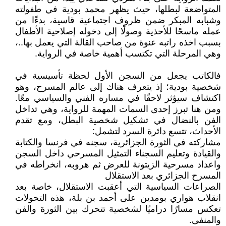
المتواضعة لبطلها، حيث يظهر محمد بودية في طفولته
وشبابه المبكر ضمن ظروف اجتماعية قاسية، بدءًا من
عمله ماسحًا للأحذية وصولًا إلى دخوله إصلاحية الأطفال
بسبب اخذه راتبه عنوة من صاحب القالة التي يعمل بها..،
وهي المرحلة التي تكتسب أهمية خاصة في الرواية.
فالكاتب يجعل من السجن الأول لحظة تأسيسية في
شخصية بودية؛ إذ يتعرف هناك إلى عالم المسرح، وهو
اكتشاف سيؤثر لاحقًا في مساره الفني والسياسي معًا.
ومن هنا تبرز إحدى السمات المهمة للرواية، وهي تداخل
الفن بالنضال في تشكيل شخصية البطل، ومع تقدم
الأحداث، تتسع دائرة السرد لتشمل:
مشاركته في الثورة الجزائرية، سجنه في فرنسا والكتابة
والقيادة وتعليم السجناء التمثيل المسرحي داخل السجن
واعداد مسرحية الزيتونة للعرض ثم هروبه، انخراطه في
المسرح الجزائري بعد الاستقلال
الصراعات السياسية التي أعقبت الاستقلال، خاصة بعد
انقلاب هواري بومدين على أحمد بن بلة، هذه التحولات
تعكس مسارًا دراميًا لشخصية تتحرك بين الثورة والفن
والمنفى.