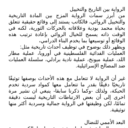
الرواية بين التاريخ والتخييل
من أبرز سمات الرواية المزج بين المادة التاريخية
والتخييل الروائي، فالكاتب يستند إلى وقائع حقيقية تتعلق
بحياة محمد بودية وعلاقاته بالحركات الثورية، لكنه في
الوقت ذاته يسمح للخيال الروائي بإعادة ترتيب هذه
الوقائع أو توسيعها بما يخدم البناء الدرامي،
ويظهر ذلك بوضوح في توظيف أحداث تاريخية مثل:
العمليات الفدائية الفلسطينية في أوروبا، عملية مطار
اللد، عملية ميونخ، عملية نادية برادلي، سلسلة العمليات
ضد المصالح الإسرائيلية.
غير أن الرواية لا تتعامل مع هذه الأحداث بوصفها توثيقًا
تاريخيًا دقيقًا بقدر ما تتعامل معها كمواد سردية تخدم
الحبكة، ولذلك -وكما ذكرنا سابقا- ينبغي ان نشير مرة
اخرى إلى أن بعض الارتباطات التاريخية ليست دقيقة
تمامًا، لكن وظيفتها في الرواية جمالية وسردية أكثر منها
توثيقية.
البعد الأممي للنضال