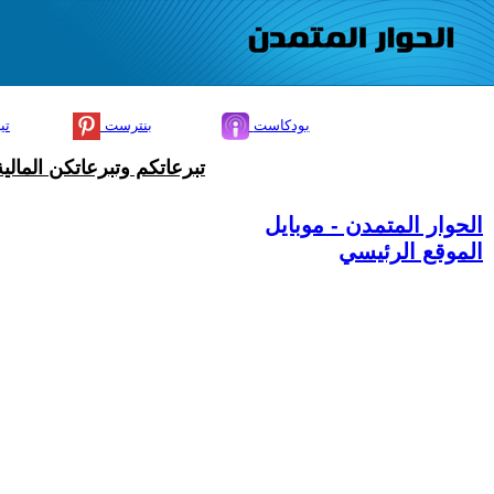
بودكاست
بنترست
تي
تبرعاتكم وتبرعاتكن المال
الحوار المتمدن - موبايل
الموقع الرئيسي