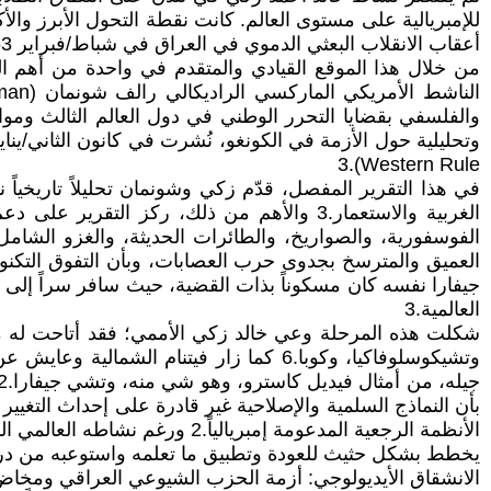
أعقاب الانقلاب البعثي الدموي في العراق في شباط/فبراير 1963، حيث تولى منصب سكرتير المؤسسة لشؤون الشرق الأوسط.2
من خلال هذا الموقع القيادي والمتقدم في واحدة من أهم 
والفلسفي بقضايا التحرر الوطني في دول العالم الثالث وموا
Western Rule).3
في هذا التقرير المفصل، قدّم زكي وشونمان تحليلاً تاريخياً 
الغربية والاستعمار.3 والأهم من ذلك، ركز ا
العالمية.3
شكلت هذه المرحلة وعي خالد زكي الأممي؛ فقد أتاحت له مكا
وتشيكوسلوفاكيا، وكوبا.6 كما زار فيتنام
بأن النماذج السلمية والإصلاحية غير قادرة على إحداث التغيير ا
الأنظمة الرجعية المدعومة إمبر
يخطط بشكل حثيث للعودة وتطبيق ما تعلمه واستوعبه من در
الانشقاق الأيديولوجي: أزمة الحزب الشيوعي العراقي ومخاض "