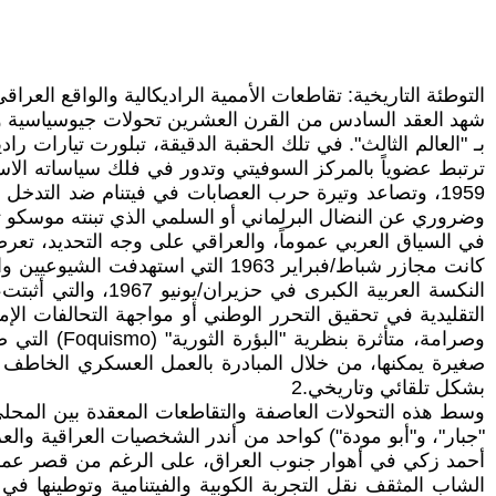
التوطئة التاريخية: تقاطعات الأممية الراديكالية والواقع العراق
شهد العقد السادس من القرن العشرين تحولات جيوسياسية وأي
بـ "العالم الثالث". في تلك الحقبة الدقيقة، تبلورت تيارات ر
1959، وتصاعد وتيرة حرب العصابات في فيتنام ضد التد
وضروري عن النضال البرلماني أو السلمي الذي تبنته موسكو تح
في السياق العربي عموماً، والعراقي على وجه التحديد، تعرض
النكسة العربية ال
وصرامة، مت
صغيرة يمكنها، من خلال المبادرة بالعمل العسكري الخاطف 
بشكل تلقائي وتاريخي.2
وسط هذه التحولات العاصفة والتقاطعات المعقدة بين المحلي 
أحمد زكي في أهوار جنوب العراق، على الرغم من قصر عمرها ا