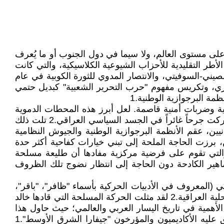
ى مستوى العالم، ولا سيما في دول الجنوب أو ما يُعرف
الأطر التقليدية للأحزاب الشيوعية الكلاسيكية، والتي كانت
امل دولية كبرى، أبرزها الانشقاق الصيني-السوفيتي، والانتصار المدوي للثورة الكوبية في عام
وري، وتكريس مفهوم "حرب التحرير الشعبية" كبديل حتمي
ة البرجوازية الوطنية.1
ية وضربات أمنية قاصمة. لعل أبرز هذه المحطات الدموية
كانت مجازر شباط/فبراير 1963 التي استهدفت الشيوعيين والقوى التقدمية في العراق إثر الانقلاب البعثي-القومي، والتي تركت جرحاً غائراً في الجسد السياسي العراقي.2 تلت ذلك
 والمناضلين الميدانيين، عقم الأنظمة البرجوازية الوطنية والجيوش النظامية
نية.2 في خضم هذا المشهد المأساوي والمحتقن، برزت الحاجة الملحة إلى تبني خيارات كفاحية أكثر حدة
نظّر لها ريجيس ديبراي، والتي تقوم على فرضية مركزية مفادها أن طليعة مسلحة
اهير الكادحة دون الحاجة إلى انتظار نضوج تلك الظروف
(المعروف في الأدبيات الحركية بأسماء "ظافر"، "باقر"،
"جبار"، و"أبو مودة") كواحد من أندر الشخصيات العراقية والعربية التي جسدت هذا التلاقح العضوي بين الأممية العالمية والمحلية العراقية.2 لقد مثلت الحركة المسلحة التي قادها خالد
أهمية في تاريخ اليسار العربي والعالمي؛ حيث حاول هذا
الشاب المثقف نقل التجربة الكوبية والفيتنامية وتوطينها في جغرافيا الأهوار العراقية المعقدة، ليصبح بذلك وبحق ما يطلق عليه الأكاديميون والمؤرخون "جيفارا الشرق الأوسط".1