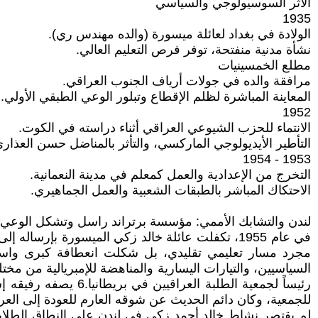
الأثر السوسيولوجي والسياسي
1935
الولادة في بغداد لعائلة ميسورة (والده مهندس ري).
نشأة مدنية منفتحة، توفر فرص التعليم العالي.
مطلع الخمسينيات
مرافقة والده في جولات أرياف الجنوب العراقي.
المعاينة المباشرة لظلم الإقطاع وتبلور الوعي الطبقي الأولي.
1952
الانتماء للحزب الشيوعي العراقي أثناء دراسته في الكوت.
التأطير الأيديولوجي الماركسي، والتأثر بالمناضل حسن العذاري
1953 - 1954
التخرج من الإعدادية والعمل كمعلم في مدينة النعمانية.
الاحتكاك المباشر بالطبقات الشعبية والعمل الجماهيري.
لندن والتشابك الأممي: مؤسسة برتراند راسل وتشكل الوعي ا
مجرد مسار تعليمي تقليدي، بل شكلت انعطافة كبرى واسترات
السياسيين، والتيارات اليسارية والمناهضة للإمبريالية من مخت
رئيساً لجمعية الطلب
للجمعية، وكان دائم الحديث عن شوقه العارم للعودة إلى العرا
لم يقتصر نشاط خالد أحمد زكي في لندن على النطاق الطلابي 