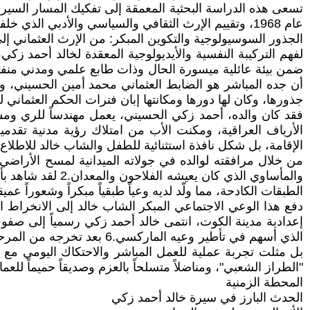
تسعى هذه الدراسة البحثية المعمقة إلى تفكيك المسار السيري 
عام 1968، وتقييم الإرث الثقافي والسياسي والأدبي الذي خلفته تلك التجربة الاستثنائية.
الجذور السوسيولوجية والتكوين المبكر: من الإرث العثماني إ
جذورها، وكان لها دورها ومكانتها إبان فترات الحكم العثماني 
فقد كان والده، أحمد زكي الحسيني، يعمل مهندساً للري ومس
الإقامة، بل شكل نافذة استثنائية للطفل والشاب خالد للاطلا
من خلال مرافقته لوالده في جولاته الميدانية لمسح الأراض
والمأساوي الذي ك
الطبقات الكادحة، مما ولّد لديه وعياً طبقياً مبكراً وشعوراً
إعدادية مدينة الكوت، انتمى خالد أحمد زكي رسمياً إلى ص
بل مثلت تجربة عملية للعمل المباشر والاحتكاك اليومي مع ال
"الطراز الشعبي"، ومناضلاً متسلحاً بالعزم وصديقاً حميماً للعمال
المحطة الزمنية
الحدث البارز في سيرة خالد أحمد زكي