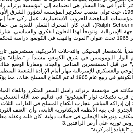
المؤسسات المناهضة للحروب الاستعمارية، عمل زكي جنباً 
جهة الإمبريالية. وتتويجاً لهذا التعاون الفكري والسياسي، 
نقدياً للاستعمار البلجيكي والتدخلات الأمريكية، مستعرضين ت
لتقرير على دعم الثوار اللومومبيين في شرق الكونغو، مشيداً بـ "بط
جيفارا نفسه كان مسكوناً بذات القضية، حيث سافر سراً إلى الكونغو 
نته في مؤسسة برتراند راسل السفر المتكرر واللقاء المباش
 الشمالية وعايش عن قرب تكتيكات ثوار "الفيتكونغ" في قتالهم ضد الآل
جيله، من أمثال فيديل كاسترو، وهو شي منه، وتشي جيفارا.2 إن إدراكه المباشر لتجارب الكفاح ال
لجذري في بنية الأنظمة الديكتاتورية التابعة، وأن "العنف الثور
يالياً.2 ورغم نشاطه العالمي المكثف، وتورطه الإيجابي في حملات دولية، كان قل
وس ثورية على أرض الرافدين.3
القيادة المركزية"