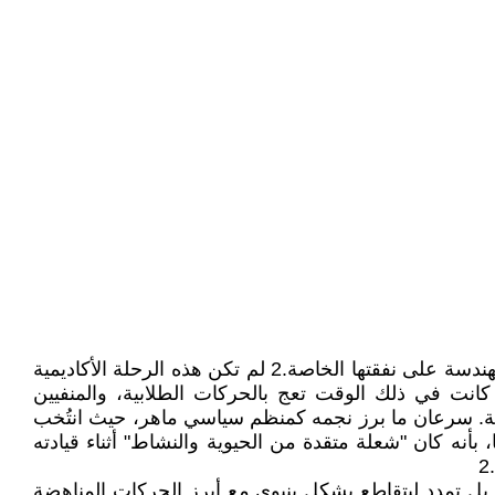
في عام 1955، تكفلت عائلة خالد زكي الميسورة بإرساله إلى العاصمة البريطانية لندن لإكمال دراسته الجامعية في مجال الهندسة على نفقتها الخاصة.2 لم تكن هذه الرحلة الأكاديمية
كانت في ذلك الوقت تعج بالحركات الطلابية، والمنفيين
 الضيقة. سرعان ما برز نجمه كمنظم سياسي ماهر، حيث انتُخب
نيات في بريطانيا، بأنه كان "شعلة متقدة من الحيوية والنشاط" أثناء قيادته
بل تمدد ليتقاطع بشكل بنيوي مع أبرز الحركات المناهضة