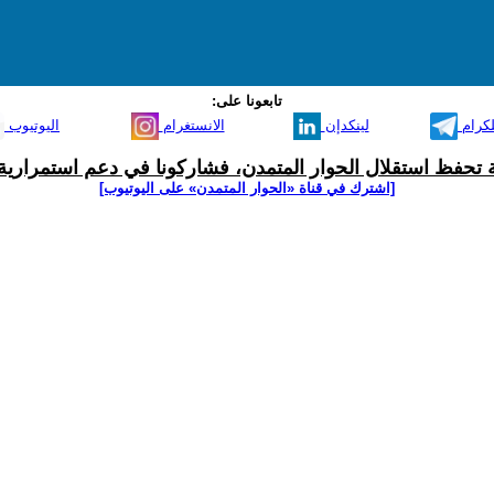
تابعونا على:
لكرام
لينكدإن
الانستغرام
اليوتيوب
ية تحفظ استقلال الحوار المتمدن، فشاركونا في دعم استمرارية 
[اشترك في قناة ‫«الحوار المتمدن» على اليوتيوب]