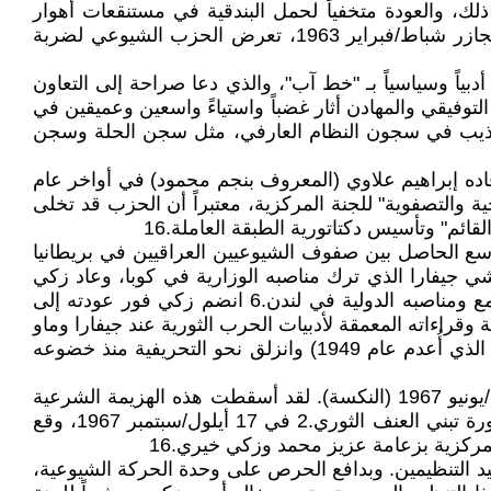
ذلك، والعودة متخفياً لحمل البندقية في مستنقعات أهوار
الجنوب العراقي، يجب تفكيك الأزمة البنيوية العميقة التي عصفت بالحزب الشيوعي العراقي خلال فترة الستينيات. بعد مجازر شباط/فبراير 1963، تعرض الحزب الشيوعي لضربة
وفيتية ومحاولات التقاط الأنفاس، تبنت اللجنة المركزية للحزب في آب/أغسطس 1964 ما عُرف أدبياً وسياسياً بـ "خط آب"، والذي دعا صراحة إلى التعاون
بحجة أنه نظام "ديمقراطي ثوري" يسير في طريق "التطور اللارأسمالي".2 هذا الموقف التوفيقي والمهادن أثار غضباً واستياءً واسعين وعميقين في
 والتي كانت تتعرض للاعتقال والتنكيل والتعذيب في سجون النظام العارفي، مثل سجن الحلة وسجن
قاده إبراهيم علاوي (المعروف بنجم محمود) في أواخر عام
احية والتصفوية" للجنة المركزية، معتبراً أن الحزب قد تخلى
م" وتأسيس دكتاتورية الطبقة العاملة.16
لحاج في براغ عام 1966، حيث عبر له زكي عن التذمر الواسع الحاصل بين صفوف الشيوعيين العراقيين في بريطانيا
 قراره الحاسم، متشبهاً بخطوات تشي جيفارا الذي ترك مناصبه الوزارية في كوبا، وعاد زكي
سراً إلى العراق في عام 1966 (أو أوائل 1967)، متخفياً بملابس مموهة عبر مطار بغداد، تاركاً خلفه مستقبله المهني اللامع ومناصبه الدولية في لندن.6 انضم زكي فور عودته إلى
وقراءاته المعمقة لأدبيات الحرب الثورية عند جيفارا وماو
تسي تونغ، حيث جادل زكي بقوة بأن الحزب قد انحرف عن "خط فهد" (يوسف سلمان يوسف، المؤسس التاريخي للحزب الذي أُعدم عام 1949) وانزلق نحو التحريفية منذ خضوعه
تفاقمت الأزمة داخل الحزب الشيوعي العراقي ووصلت إلى نقطة اللاعودة إثر الهزيمة العربية المذلة في حرب 5 حزيران/يونيو 1967 (النكسة). لقد أسقطت هذه الهزيمة الشرعية
المتبقية للأنظمة القومية في مصر وسوريا، وأثبتت إفلاس النماذج التقليدية في المواجهة، مما عزز قناعة الراديكاليين بضرورة تبني العنف الثوري.2 في 17 أيلول/سبتمبر 1967، وقع
مركزية بزعامة عزيز محمد وزكي خيري.16
حيد التنظيمين. وبدافع الحرص على وحدة الحركة الشيوعية،