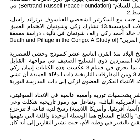
للإمبريالية على مستوى العالم. كانت نقطة التحول الأبرز والأكثر تأثيراً في هذا المسار هي انضمامه إلى "مؤسسة برتراند راسل للسلام" (Bertrand Russell Peace Foundation) في
إلى جنب مع السكرتير الشخصي للفيلسوف برتراند راسل،
الناشط الأمريكي الماركسي الراديكالي رالف شونمان (Ralph Schoenman)، الذي كان المحرك الفعلي للعديد من حملات المؤسسة.13 تشارك زكي وشونمان الاهتمام العميق
شارك خالد أحمد زكي رالف شونمان في تأليف دراسة معمقة
وتحليلية حول الأزمة في الكونغو، نُشرت في كانون الثاني/يناير 1965 تحت عنوان "الموت والنهب في الكونغو: دراسة للحكم الغربي" (Death and Pillage in the Congo: A Study of
اريخ البلاد منذ القرن التاسع عشر كنموذج وحشي للعنصرية
ولة" هؤلاء المتمردين ذوي التسليح الضعيف في مواجهة "القنابل
الفوسفورية، والصواريخ، والطائرات الحديثة، والغزو الشامل" من قبل المستعمرين القدامى والجدد، ومقارناً الوضع هناك بما يجري في فيتنام.3 عكست هذه الكتابات إيمان زكي
العميق والمترسخ بجدوى حرب العصابات، وبأن التفوق التكنولوجي والعسكري للإمبريالية ينهار أمام الإرادة الشعبية المنظمة.3 ومن المفارقات التاريخية ذات الدلالة العميقة أن تشي
في ربيع عام 1965 لدعم الكفاح المسلح هناك، مما يؤكد الانتماء الفكري العضوي لزكي إلى ذات المدرسة الثورية
ر بشخصيات ثورية وأممية عالمية في الاتحاد السوفيتي،
ة العسكرية الأمريكية الهائلة، وتفاعل مع رموز تاريخية شكلت وعي
مسلح في القارات الثلاث (آسيا، أفريقيا، وأمريكا اللاتينية) رسخ لديه قناعة لا تتزعزع
ي" والكفاح المسلح هما الوسيلة الوحيدة واللغة التي تفهمها
به وعقله معلقين بالتغيير في وطنه الأم، حيث تشير التقارير إلى أنه كان