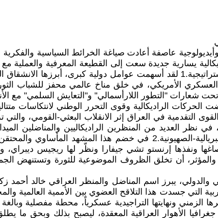
ي
ديولوجية عاصفة أعادت صياغة الخرائط السياسية والفكرية عل
اديكالية يسارية جديدة سعت إلى القطيعة المعرفية والعملية مع 
ترتبط عضوياً بالمركز السوفيتي وتدور في فلك سياساته الاستراتيجية.1 لقد أسهمت عو
خل العسكري الأمريكي، في خلق مناخ عالمي محفز للشباب الث
ت شعارات "التطور اللارأسمالي" و"التعايش السلمي" مع الأنظم
ت الحركات الراديكالية وقوى التحرر الوطني لانتكاسات متتال
كبرى في حزيران/يونيو 1967، والتي أثبتت، في نظر العديد من المنظرين الراديكاليين
التقليدية في تحقيق التحرر الوطني أو مواجهة التحالفات الإمبريالية-الصهيو
أثرة بنظرية "البؤرة الثورية" (Foquismo) التي صاغها ونفذها إرنستو تشي جيفارا و
والمؤثر، أن تخلق الظروف الموضوعية للثورة وتستنهض الجم
والدولي، يبرز اسم المناضل والمنظر العراقي خالد أحمد زكي 
لزمني ونهايتها التراجيدية عسكرياً، محطة مفصلية وبالغة ال