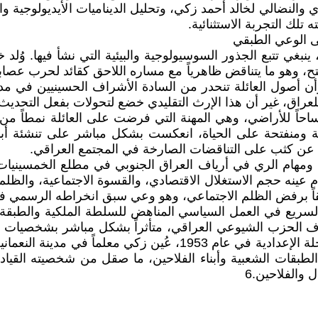
والنضالي لخالد أحمد زكي، وتحليل الديناميات الأيديولوجية وا
لى الوعي الطبقي
للعراق، غير أن هذا الإرث التقليدي خضع لتحولات بفعل التحديث 
احاً للأراضي، وهي المهنة التي فرضت على العائلة نمطاً من
ع عن كثب على التناقضات الصارخة في المجتمع العراقي.
ي ومهام الري في أرياف العراق الجنوبي في مطلع الخمسينيات
ان يعيشه الفلاحون والمعدان.2 لقد شاهد بأم عينه حجم الاستغلال الاقتصادي، والقس
 عميقاً برفض الظلم الاجتماعي، وهو وعي سبق انخراطه الرسمي في
فوف الحزب الشيوعي العراقي، متأثراً بشكل مباشر بشخصيات 
طبقات الشعبية وأبناء الفلاحين، ما صقل من شخصيته القيادية 
 والفلاحين.6