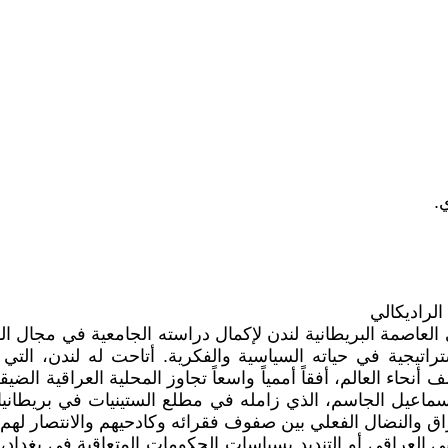
.
لراديكالي
يجية في حياته السياسية والفكرية. أتاحت له لندن، التي 
لف أنحاء العالم، أفقاً أممياً واسعاً تجاوز المحلية العراقية
ة العراقيين في بريطانيا.6 يصفه رفيقه إسماعيل الجاسم، الذي زامله في مطلع الستي
ق والنضال الفعلي بين صفوف فقرائه وكادحيهم والانتصار لهم.2
العراقي أو التنديد بسياسات الحكومات المتعاقبة في بغداد، 