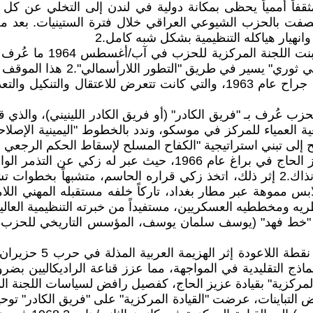
ثقفاً أممياً يحظى بمكانة دولية في لندن إلى التخلي عن كل 
انهيار هياكله التنظيمية بشكل شبه كامل.2
وتحت تأثير التوجهات الس
السلمي مع نظام عبد السلام عارف 
صفوف القواعد والكوادر الشابة التي كانت لا تزال تنزف من جراح عام 1963،
ب عُرف بـ "فريق الكادر" (أو فريق الكادر اللينيني)، والذي 
التبعية العمياء للمركز في موسكو، وندد بالخطوط "اليمينية الإصل
 تبني استراتيجية "الكفاح المسلح لإسقاط الحكم الرجعي القائ
توازياً مع هذه التفاعلات الداخلية، التقى خالد أحمد زكي بعزيز ا
ودول أوروبا من السياسة الإصلاحية واليمينية لقيادة الحزب آنذاك.2 إثر ذلك، اتخذ زكي
ريه ومخططيه العسكريين، مستفيداً من خبرته التنظيمية العالية 
المركزية" بقيادة عزيز الحاج، كفصيل رافض لسياسات اللجنة ال
ض التباينات، عرضت "القيادة المركزية" على "فريق الكادر" تو