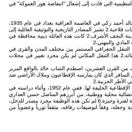
لتنظيمية التي قادت إلى إشعال "انتفاضة هور الغموكة" في
لفهم التركيبة النفسية والأيديولوجية المعقدة لخالد أحمد زكي، ينبغي تتبع الجذور السوسيولوجية والبيئية التي نشأ فيها. وُلد خالد أحمد زكي في العاصمة العراقية بغداد في عام 1935،
ضمن بيئة عائلية ميسورة الحال وذات طابع علمي ومدني منفتح، وهو ما يتناقض ظاهرياً مع مساره اللاحق كقائد لحرب عصابات فلاحية.2 تشير المصادر التاريخية والتوثيقية العائلية إلى
أن جده المباشر هو الضابط العثماني محمد أمين الحسيني، وأن أصول العائلة تنحدر من السادة الأشراف الحسينيين في مدينة النجف الأشرف.2 كانت هذه العائلة دينية محافظة في
المادي والمهني.2
 التنقل الجغرافي المستمر بين مختلف المدن والقرى في
الأرياف العراقية، ومكنت الأب من امتلاك رؤية مدنية تقدمية ومنفتحة على الحياة، انعكست بشكل مباشر على تنشئة أبنائه.2 هذا التنقل المكاني لم يكن مجرد تغيير في محلات
 من القرن العشرين، اصطدم الشاب خالد بالواقع المرير
وة الاجتماعية، والظلم السافر الذي كان يمارسه الإقطاعيون وملاك الأراضي ضد
 الأطر الحزبية.2
دفع هذا الوعي الاجتماعي المبكر الشاب خالد إلى الانخراط السريع في العمل السياسي المناهض للسلطة الملكية والطبقة الإقطاعية الحليفة لها. ففي عام 1952، وأثناء دراسته في
نضالية محلية ووطنية، من أبرزهم المناضل حسن العذاري
الذي أسهم في تأطير وعيه الماركسي.6 بعد تخرجه من المرحلة الإعدادية في عام 1953، عُين زكي معلماً في مدينة النعمانية لفترة وجيزة.6 لم تكن هذه الوظيفة مجرد مصدر للدخل،
وجعله، وفقاً لتوصيفات رفاقه، مثقفاً ثورياً وعضوياً من