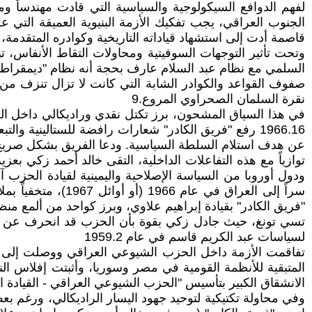
لفهم الدوافع السيكولوجية والسياسية التي قادت مهندساً وم
قاصمة أدت إلى استشهاد قياداته التاريخية وكوادره المتقدمة، و
نقرة السلمان الصحراوي المروع.9
في هذا السياق المشحون، برز تكتل نقدي وراديكالي داخل الحز
1966.16 رفع "فريق الكادر" شعارات رافضة للستالينية و
عن هدف استلام السلطة السياسية. ودعا الفريق بشكل صريح إلى
"فريق الكادر" بقيادة إبراهيم علاوي، وبرز كواحد من ألمع منظ
لسياسات عبد الكريم قاسم في عام 1959.2
الانشقاق الكبير بتأسيس "الحزب الشيوعي العراقي - القيادة 
وفي محاولة تكتيكية لتوحيد جهود اليسار الراديكالي، ورغم بع