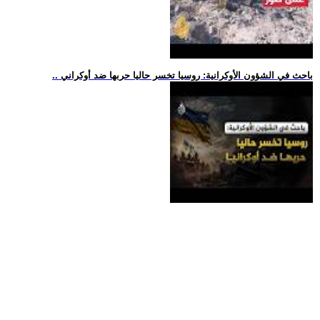
.. باحث في الشؤون الأوكرانية: روسيا تخسر حاليا حربها ضد أوكراني