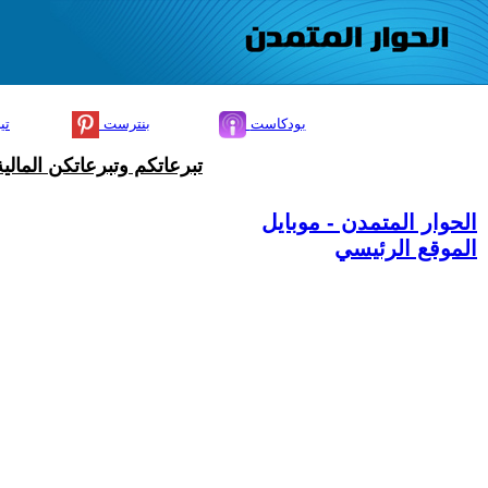
بودكاست
بنترست
تي
تبرعاتكم وتبرعاتكن المال
الحوار المتمدن - موبايل
الموقع الرئيسي