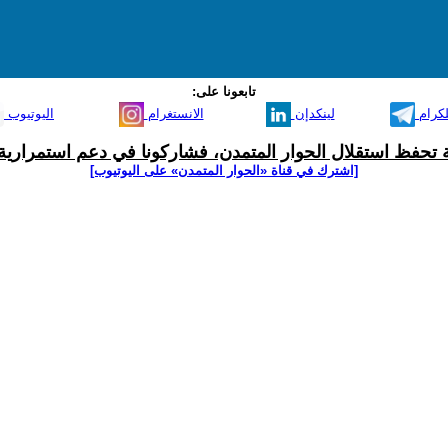
تابعونا على:
لكرام
لينكدإن
الانستغرام
اليوتيوب
ية تحفظ استقلال الحوار المتمدن، فشاركونا في دعم استمرارية 
[اشترك في قناة ‫«الحوار المتمدن» على اليوتيوب]