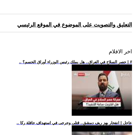
التعليق والتصويت على الموضوع في الموقع الرئيسي
اخر الافلام
.. حصر السلاح في العراق.. هل يملك رئيس الوزراء أوراق الحسم؟ | #
.. عاجل | انفجار يهز ريف دمشق.. قتلى وجرحى في استهداف حافلة ركا