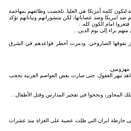
سة لتكون كلمة أمريكا هي العليا. تلخصت وظائفهم بمهاجمة
 ضد امريكا وضد عصاباتها، لكن منشوراتهم وبياناتهم تؤكد
تعروا امام الكون كله. .
هم براء إلى يوم الدين. .
راز تفوقها الصاروخي. ودمرت أخطر قواعدهم في الشرق
مهزومين. .
مشاهد تبهر العقول. حتى صارت بعض العواصم العربية تحجب
 تلك المحاور، ونجحوا في تفجير المدارس وقتل الأطفال. .
إلى خارطة ايران التي ظلت عصية على الغزاة منذ عشرات