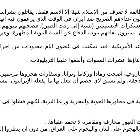
طائفة لا تعرف من الإسلام شيئا إلا الاسم فقط، يقاتلون بشرا
علنون عداءهم الصريح ضد ايران في الوقت الذي يزعمون فيه انهم
معسكرات الابستينيين (نسبة إلى زفت الطين). فضحتهم ميولهم، ف
يسترون نفاقهم بثوب الدفاع عن السنة النبوية المطهرة، وهي من
واعد الأمريكية، فقد تمكنت في غضون ايام معدودات من اح
ناؤها عشرات السنوات وأنفقوا عليها التريليونات. .
 صاروخية اضحت رمادا وركاما وترابا، وسفارات هجروها مرغمين 
لاحقة، ولم يسبق لأي خصم أن فعل بها ما يفعله الإيرانيون. 
ية في محاورها الجوية والبحرية وربما البرية. لكنهم فشلوا في
العبور مجازفة ومقامرة لا تحمد عقباها. .
بالهجوم على لبنان والهجوم على العراق. من دون ان ينظروا 