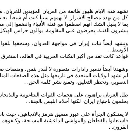
نشهد هذه الايام ظهور طائفة من العربان المؤيدين للغربان. 
كل من يهدد مصالح الاشرار. لا يهمهم سنياً كنت أم شيعياً. ي
بما لا يقبل الشك انهم اصطفوا مع قتلة الأنبياء وانضموا إلى 
ينشرون الفتنة. يحرضون على المقاومة. يوالون حراس الهيكل. 
ونشهد أيضاً ثبات إيران في مواجهة العدوان، وسحقها للق
الأوسط. .
قواعد كانت تعد من أكبر الثكنات الحربية في العالم، استغرق ب
وشهدنا أيضاً تدمير رادارات متطورة لا تُقدر بثمن، ومنصات
لم تشهد الولايات المتحدة في تاريخها مثل هذه الصفعات المت
التصوير، وتحظر التعليق، وتمنع نشر كلمة الحق. .
ظل العربان يراهنون على هجمات القوات البنتاغونية والبذنجان
يحلمون باجتياح ايران، لكنها أحلام ابليس بالجنة. .
لا يمتلكون الجرأة على عبور مضيق هرمز بالاتجاهين، حيث بات 
فاستعانوا بالقطعان والمواشي الداعشية المسلحة، وكلفوهم 
القرون. .