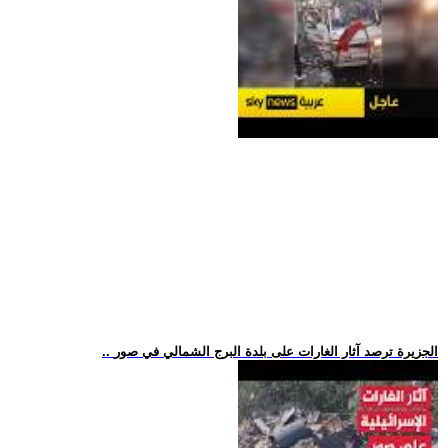
.. الجزيرة ترصد آثار الغارات على بلدة البرج الشمالي في صور