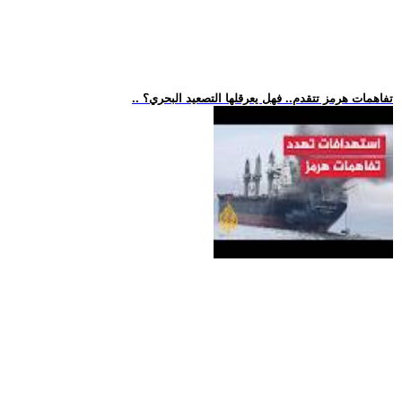
.. تفاهمات هرمز تتقدم.. فهل يعرقلها التصعيد البحري؟