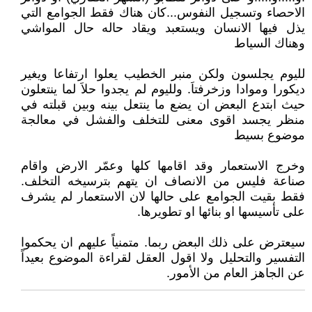
الاحصاء وتسجيل النفوس...كان هناك فقط الجوامع التي
يذل فيها الانسان ويستعبد ويقاد حاله حال المواشي
وهناك السياط
لليوم يجلسون ولكن منبر الخطيب يعلوا ارتفاعا ويغير
ديكورا وموادا وزخرفتاَ. ولليوم لم يجدوا حلاَ لما ينتعلون
حيث ابتدع البعض ان يضع ما ينتعل بينه وبين قبلته في
منظر يجسد اقوى معنى للتخلف والفشل في معالجة
موضوع بسيط
وخرج الاستعمار وقد اقامها كلها وعمّر الارض واقام
صناعة فليس من الانصاف ان يتهم بترسيخه التخلف.
فقط بقيت الجوامع على حالها لان الاستعمار لم يشرف
على تأسيسها او بنائها او تطويرها.
سيعترض على ذلك البعض ربما. متمنياً عليهم ان يحكموا
التفسير والتحليل ولا اقول العقل لقراءة الموضوع بعيداً
عن الجاهز العام من الأمور.