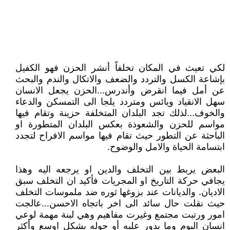
لكي تعيث في المكان تخلفاً أنشر الحزن فهو الكفيل
بإشاعة الكسل والتردد والضعف والاتكال والندم والبحث
عن أمل فيما انقرض وأندرس...الحزن يجعل الانسان
سهل الانقياد ويائس ومتردد يلجا الى التمسكن والدعاء
والخوف...لذلك تجد البلدان المتخلفة حزينة وتقام فيها
مواسم للحزن والشعوذة بعكس البلدان المتطورة او
الباحثة عن التطور حيث تقام فيها مواسم الافراح لتجدد
ابتسامة الحياة والامل والوضوح.
البعض يربط بين التخلف والدين او يرجعه اليه وهذا
يجافي حركة التاريخ او المجريات فأكيد ان التخلف سبق
الاديان. والديانات عند بزوغها ثوره ضد ملموسات التخلف
حيث نقلت حال سائد الى اخر باتجاه الاحسن...عالجت
امور ورتبت مجتمع وغيرت مفاهيم وهي لبنة مهمة لوعي
انسان اليوم وما يدور عليه أو حوله بشكل اوسع وأكثر