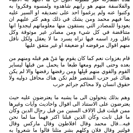
والفلاسفة منهم هو رايهم شاهدوه ولمسوه وفكروا به
وكتبوا عنه ولم يرغموا احد على تصديقه او السير عليه
بما فيهم محمد ومن يشك في ذلك وهم كثر عليهم ان
يعودوا للمصادر التي يستقون منها معلوماتهم ليجدوا انها
متناقضة في كل شيء ومن مصادر غير موثوقة وكل
ناقل ورد اسمه فيها تراه يسرد ما لا يعقل ولكل ناقل
منهم اقوال مرفوضه او ضعيفة او غير متفق عليها
قام بغزوات نعم كما كان يقوم بها مَنْ هم قبله ومنهم من
بعده وحتى اليوم ومعها طبعا ما يحمل من قبلها ليساير
القوم والقوي منهم قَبِلها ومن رفضها رفضها والا لم يكن
هناك غير حزب المنتصر فلم تكن هناك محافل دوليه ولا
حقوق انسان ولا محاكم جرائم حرب
وهم بذلك يتحولون الى ما يشبه ما يعترضون عليه حيث
يعترضون على الاستناد الى اقوال واحاديث وآيات وغيرها
ممن قيلت قبل الالاف السنين من قبل رجال الدين وكأن
ما قيل ثابت وكأن الذين قبلنا اكثر فهماً منا لما نحن
فيه...قال محمد وقال افلاطون وقال ماركس وقال
فولتير وقال فلان وكلهم بشر مثلنا قالوا ما شعروا به