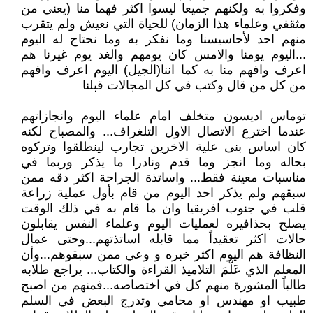
وفكروا به ولكنهم جميعا ليسوا اكثر فهما منا (يعني من
مثقفي وعلماء هذا الزمان) للحياة التي نعيش ولم يتقرب
منهم احد لأحاسيسنا وما نفكر به وما نحتاج له اليوم
...اليوم يومنا والامس كان يومهم والغد يوم غيرنا هم
اعرف وافهم منا به كما اننا(الجيل) اليوم اعرف وافهم
من كل من قال وكتب في كل المجالات قبلنا
توماس اديسون متخلف امام علماء اليوم وانجازاتهم
عندما اخترع الاتصال الاول التلغراف... والمصباح لكنه
كان اساس بنى علية الاخرين تجارب لينطلقوا وتركوه
بحاله وما انجز وما قدم ونادرا ما يذكر وربما في
مناسبات معينة فقط... واساتذة الجراحة اكثر دقه ممن
سبقهم ولم يذكر احد اليوم من قام بأول عملية زراعة
قلب في جنوب افريقيا وان ما قام به في ذلك الوقت
يصلح بحذافيره لعمليات اليوم وعلماء النفس يقابلون
حالات اكثر تعقيداً مما قابله اساتذتهم...وحتى عمال
النظافة هم اليوم اكثر خبره و وعي ممن سبقوهم...وأن
المعلم الذي عَلّمَ التلاميذ القراءة والكتاب... يراجع طلابه
طالباً المشورة منهم كل في اختصاصه...فمنهم من اصبح
طبيب او مهندس او محامي وتدرج البعض في السلم