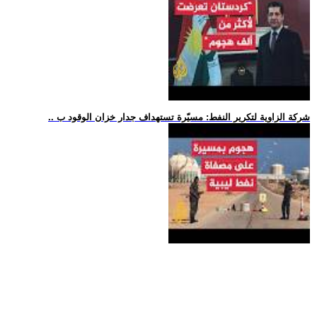
.. شركة الزاوية لتكرير النفط: مسيّرة تستهداف جدار خزان الوقود ب