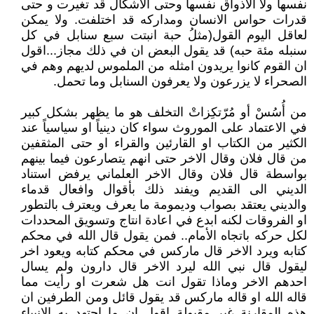
نفسها ولا الاذواق نفسها وحتى الاشكال قد تغيرت و حتى
قدرات حواس الانسان ومداركه قد اختلفت. ولا يمكن
لعاقل اليوم القول(مثلُ حبة انبتت سبع سنابل في كل
سنبله مئة حبه) قد يقول البعض ان في ذلك مجاز...اقول
ان القوم كانوا يريدون امثله من الملموس لديهم وهم في
الصحراء لا يزرعون ولا يعرفون السنابل وما تحمل.
من أُسُسْ أو مُرّتكِزاتْ التخلف هو ما يظهر بشكل كبير
في الاعتماد على الموروث سواء كان دينياً او سياسياً عند
الكثير من الكتاب او القارئين والقراء او حتى المثقفين
من قال فلان وقال الاخر حتى انهم يتصارعون فيما بينهم
بواسطة قال فلان وقال الاخر العلماني يرفض استناد
الديني الى القديم ويفند ذلك بأقوال وافعال قدماء
والديني يعتقد بصواب وديمومة ما يعرف ويعترف بالتطور
او الفروقات لكنه ابدع في اعادة انتاج وتسويق المحددات
لكل حركه باتجاه الأمام.. فمن يقول قال الله في محكم
كتابه ويرد الاخر قال ماركس في محكم كتابه ويعود اخر
ليقول قال نبي الله ليرد الاخر قال دارون ولم يسال
احدهم الاخر وماذا تقول انت هل شعرت او رأيت مما
قاله الله او قاله ماركس قد يقول قائل ومن الطرفين ان
هذه المقارنة غير مقبولة اقول ان ما اجتهد به الانبياء