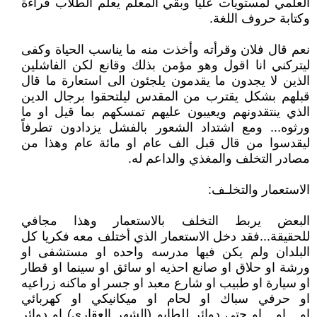
العلمي لمستويات عليا وبقي المعلم يعلم الطلاب قراءة
وكتابة حروف اللغة.
نعم قال فلان وقرأته وأخذت منه ما يناسب الحياة وكفى
ليتركني انا اقول وهو مؤمن بذلك وقانع لكن الفاشلين
الذين لا يجدون ما يقدمون يلجئون الى استعارة ما قال
قبلهم بشكل يقترب من المقدس ليلتحقوا برجال الدين
الذي ينتقدونهم ويعيبون عليهم تمسكهم بما قيل او ما
ورثوه... ومع اشتداد الشعور بالفشل يزدادون تطرفاً
ليقدسوا من قال قبل الف عام او مائة عام وهذا من
مصادر التخلف والمغذي والداعم له.
الاستعمار والتخلـف:
البعض يربط التخلف بالاستعمار وهذا مجافي
للحقيقة...فقد دخل الاستعمار الذي أختلف معه فكريا كل
البلدان ولم يكن فيها مدرسه واحده او مستشفى او
ورشة او حلاق او صانع احذيه او سائق او سينما او قطار
او سيارة او طبيب او شارع معبد او جسر او ماكنه زراعيه
او حرفي سباك او لحام او ميكانيكي او كهربائي
او....او....او حتى دوائر للطابو (الشهر العقاري) او دوائر