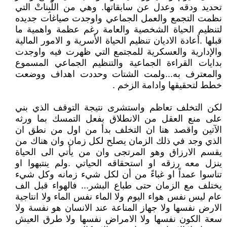
تحديد ودقه وعدل عن سابقاتها. وهي من اللّبِناتْ التي
نظمت التجمع والعمل الجماعي واوجدت صياغات جديده
لتنظيم الحياة الشخصية والعامة رغم عظمة واهمية ما
قبلها .أعادة الاديان تنظيم الحياة الأسرية و الامور المالية
والإدارية والعسكرية للمجتمع التي ظهرت فيه واوجدت
بدايات القراءة الجماعية والتنظيم الجماعي المسموع
والمعترف به...ولمت الشتات وحددت اهداف ووضعت
خطط لتحقيقها وادامة الزخم .
لكن التخلف تعاظم واستشرى نتيجة التوقف الذي بني
على منع العقل من الانطلاق بفعل التمسك بما ورثه
الآتين واقصد هنا ان التخلف بدأ من اول من نطق ان
الذي وجد في ذلك الزمان يصلح لكل زمان وان هناك من
يقسم الارزاق وهو المرتجى وان من يأتي الى الحياة
ينزل معه رزقه او استحقاقه الحياتي .ولم ينتبهوا او
تناسوا عمداً او غباءً من أن لكل شيء زمانه وكل شيء
يختلف مع الزمان حتى طباع البشر... فالهواء قبل الف
عام ليس نفس هواء اليوم ولا الماء نفس الماء ولا انتاجية
الارض نفسها ولا جهاز المناعة عند الانسان هو نفسة ولا
سعة الكون نفسها ولا الامراض نفسها ولا طرق العيش