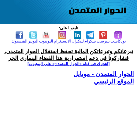
تابعونا على:
بودكاست
بنترست
تيلكرام
لينكدإن
الانستغرام
اليوتيوب
التويتر
الفيسبوك
تبرعاتكم وتبرعاتكن المالية تحفظ استقلال الحوار المتمدن،
فشاركونا في دعم استمرارية هذا الفضاء اليساري الحر
[اشترك في قناة ‫«الحوار المتمدن» على اليوتيوب]
الحوار المتمدن - موبايل
الموقع الرئيسي