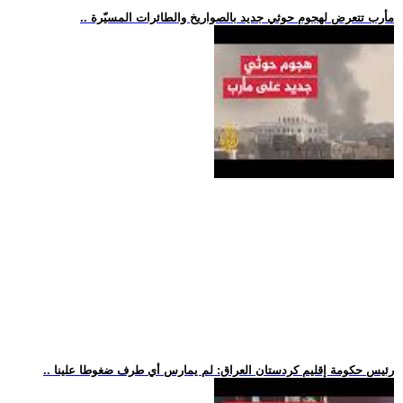
.. مأرب تتعرض لهجوم حوثي جديد بالصواريخ والطائرات المسيّرة
.. رئيس حكومة إقليم كردستان العراق: لم يمارس أي طرف ضغوطا علينا