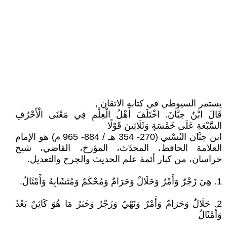
يستمر السيوطي في كتابه الاتقان ,
قَالَ ابْنُ حِبَّانَ. اخْتَلَفَ أَهْلُ الْعِلْمِ فِي مَعْنَى الْأَحْرُفِ
السَّبْعَةِ عَلَى خَمْسَةٍ وَثَلَاثِينَ قَوْلًا
ابن حِبَّان البُسْتي (270- 354 هـ / 884- 965 م) هو الإمام
العلامة الحافظ، المحدّث، المؤرخ، القاضي، شيخ
خراسان، من كبار أئمة علم الحديث والجرح والتعديل.
1. هِيَ زَجْرٌ وَأَمْرٌ وَحَلَالٌ وَحَرَامٌ وَمُحْكَمٌ وَمُتَشَابِهٌ وَأَمْثَالٌ.
2. حَلَالٌ وَحَرَامٌ وَأَمْرٌ وَنَهْيٌ وَزَجْرٌ وَخَبَرُ مَا هُوَ كَائِنٌ بَعْدُ
وَأَمْثَالٌ