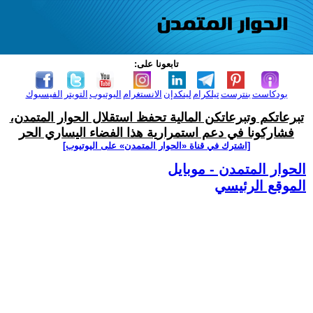
تابعونا على:
بودكاست
بنترست
تيلكرام
لينكدإن
الانستغرام
اليوتيوب
التويتر
الفيسبوك
تبرعاتكم وتبرعاتكن المالية تحفظ استقلال الحوار المتمدن،
فشاركونا في دعم استمرارية هذا الفضاء اليساري الحر
[اشترك في قناة ‫«الحوار المتمدن» على اليوتيوب]
الحوار المتمدن - موبايل
الموقع الرئيسي