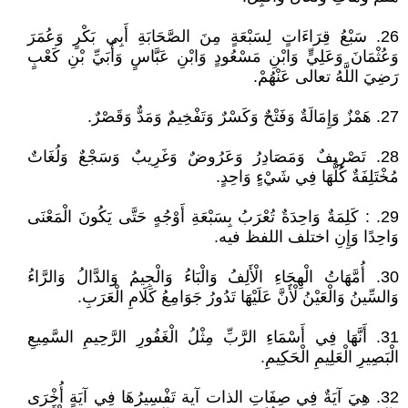
26. سَبْعُ قِرَاءَاتٍ لِسَبْعَةٍ مِنَ الصَّحَابَةِ أَبِي بَكْرٍ وَعُمَرَ
وَعُثْمَانَ وَعَلِيٍّ وَابْنِ مَسْعُودٍ وَابْنِ عَبَّاسٍ وَأُبَيِّ بْنِ كَعْبٍ
رَضِيَ اللَّهُ تعالى عَنْهُمْ.
27. هَمْزٌ وَإِمَالَةٌ وَفَتْحٌ وَكَسْرٌ وَتَفْخِيمٌ وَمَدٌّ وَقَصْرٌ.
28. تَصْرِيفٌ وَمَصَادِرُ وَعَرُوضٌ وَغَرِيبٌ وَسَجْعٌ وَلُغَاتٌ
مُخْتَلِفَةٌ كُلُّهَا فِي شَيْءٍ وَاحِدٍ.
29. : كَلِمَةٌ وَاحِدَةٌ تُعْرَبُ بِسَبْعَةِ أَوْجُهٍ حَتَّى يَكُونَ الْمَعْنَى
وَاحِدًا وَإِنِ اختلف اللفظ فيه.
30. أُمَّهَاتُ الْهِجَاءِ الْأَلِفُ وَالْبَاءُ وَالْجِيمُ وَالدَّالُ وَالرَّاءُ
وَالسِّينُ وَالْعَيْنُ لْأَنَّ عَلَيْهَا تَدُورُ جَوَامِعُ كَلَامِ الْعَرَبِ.
31. أَنَّهَا فِي أَسْمَاءِ الرَّبِّ مِثْلُ الْغَفُورِ الرَّحِيمِ السَّمِيعِ
الْبَصِيرِ الْعَلِيمِ الْحَكِيمِ.
32. هِيَ آيَةٌ فِي صِفَاتِ الذات آية تَفْسِيرُهَا فِي آيَةٍ أُخْرَى