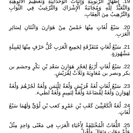
19. إِظْهَارُ الرُّبُوبِيَّةِ وَإِثْبَاتُ الْوَحْدَانِيَّةِ وَتَعْظِيمُ الْأُلُوهِيَّةِ
وَالتَّعَبُّدُ لِلَّهِ وَمُجَانَبَةُ الْإِشْرَاكِ وَالتَّرْغِيبُ فِي الثَّوَابِ
وَالتَّرْهِيبُ مِنَ الْعِقَابِ.
20. سَبْعُ لُغَاتٍ مِنْهَا خَمْسٌ مِنْ هَوَازِنَ وَاثْنَتَانِ لِسَائِرِ
الْعَرَبِ.
21. سَبْعُ لُغَاتٍ مُتَفَرِّقَةٍ لِجَمِيعِ الْعَرَبِ كُلُّ حَرْفٍ مِنْهَا لِقَبِيلَةٍ
مَشْهُورَةٍ.
22. سَبْعُ لُغَاتٍ أَرْبَعٌ لِعَجُزِ هَوَازِنَ سَعْدِ بْنِ بَكْرٍ وجشم بن
بكر ونصر بن مُعَاوِيَةَ وَثَلَاثٌ لِقُرَيْشٍ.
23. سَبْعُ لُغَاتٍ لُغَةُ قُرَيْشٍ وَلُغَةٌ لِلْيَمَنِ وَلُغَةٌ لَجُرْهُمَ وَلُغَةٌ
لِهَوَازِنَ وَلُغَةٌ لِقُضَاعَةَ وَلُغَةٌ لِتَمِيمٍ وَلُغَةٌ لطيء.
24. لُغَةُ الْكَعْبِيِّينَ كَعْبِ بْنِ عَمْرٍو كعب بْنِ لُؤَيٍّ وَلَهُمَا سَبْعُ
لُغَاتٍ.
25. اللُّغَاتُ الْمُخْتَلِفَةُ لِأَحْيَاءِ الْعَرَبِ فِي مَعْنًى وَاحِدٍ مِثْلُ
هَلُمَّ وَهَاتِ وَتَعَالَ وَأَقْبِلْ.