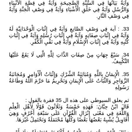
وَآيَةٌ بَيَانُهَا فِي السُّنَّةِ الصَّحِيحَةِ وَآيَةٌ فِي قِصَّةِ الْأَنْبِيَاءِ
وَالرُّسُلِ وَآيَةٌ فِي خَلْقِ الْأَشْيَاءِ وَآيَةٌ فِي وَصْفِ الْجَنَّةِ وَآيَةٌ
فِي وَصْفِ النَّارِ.
33. : آية فِي وَصْفِ الصَّانِعِ وَآيَةٌ فِي إِثْبَاتِ الْوَحْدَانِيَّةِ لَهُ
وَآيَةٌ فِي إِثْبَاتِ صِفَاتِهِ وَآيَةٌ فِي إِثْبَاتِ رُسُلِهِ وَآيَةٌ فِي إِثْبَاتِ
كُتُبِهِ وَآيَةٌ فِي إِثْبَاتِ الْإِسْلَامِ وَآيَةٌ فِي نَفْيِ الْكُفْرِ.
34. سَبْعُ جِهَاتٍ مِنْ صِفَاتِ الذَّاتِ لِلَّهِ الَّتِي لَا يَقَعُ عَلَيْهَا
التَّكْيِيفُ.
35. الْإِيمَانُ بِاللَّهِ وَمُبَايَنَةُ الشِّرْكِ وَإِثْبَاتُ الْأَوَامِرِ وَمُجَانَبَةُ
الزَّوَاجِرِ وَالثَّبَاتُ عَلَى الْإِيمَانِ وَتَحْرِيمُ مَا حَرَّمَ اللَّهُ وَطَاعَةُ
رَسُولِهِ
ثم يعلق السيوطي على هذه ال 35 فقرة بالقول :
قَالَ ابْنُ حِبَّانَ: فَهَذِهِ خَمْسَةٌ وَثَلَاثُونَ قَوْلًا لِأَهْلِ الْعِلْمِ
وَاللُّغَةِ فِي مَعْنَى إِنْزَالِ الْقُرْآنِ عَلَى سَبْعَةِ أَحْرُفٍ وَهِيَ
أَقَاوِيلُ يُشْبِهُ بَعْضُهَا بَعْضًا وَكُلُّهَا مُحْتَمَلَةٌ وَتَحْتَمِلُ غَيْرَهَا.