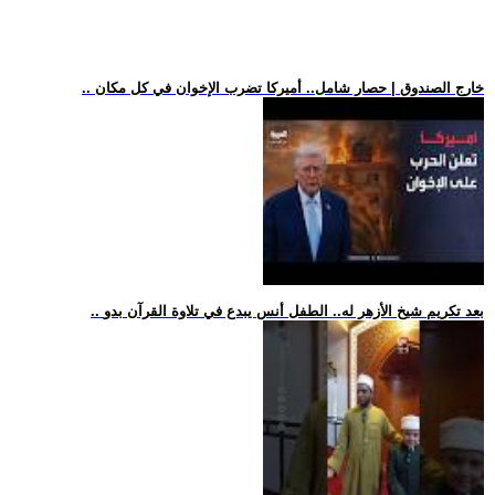
.. خارج الصندوق | حصار شامل.. أميركا تضرب الإخوان في كل مكان
.. بعد تكريم شيخ الأزهر له.. الطفل أنس يبدع في تلاوة القرآن بدو