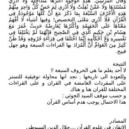
وَقَالَ الْمُرْسِيُّ: هَذِهِ الْوُجُوهُ أَكْثَرُهَا مُتَدَاخِلَةٌ وَلَا أَدْرِي
مُسْتَنَدَهَا وَلَا عَمَّنْ نُقِلَتْ وَلَا أَدْرِي لِمَ خَصَّ كُلُّ وَاحِدٍ مِنْهُمْ
هَذِهِ الْأَحْرُفَ السَّبْعَةَ بِمَا ذَكَرَ مَعَ أَنَّ كُلَّهَا مَوْجُودَةٌ فِي
الْقُرْآنِ فَلَا أَدْرِي مَعْنَى التخصيص! وفيها أشياء لَا أَفْهَمُ
مَعْنَاهَا عَلَى الْحَقِيقَةِ وَأَكْثَرُهَا يُعَارِضُهُ حَدِيثُ عُمَرَ مَعَ
هِشَامِ بْنِ حَكِيمٍ الَّذِي فِي الصَّحِيحِ فَإِنَّهُمَا لَمْ يَخْتَلِفَا فِي
تَفْسِيرِهِ وَلَا أَحْكَامِهِ إِنَّمَا اخْتَلَفَا فِي قِرَاءَةِ حُرُوفِهِ وَقَدْ ظَنَّ
كَثِيرٌ مِنَ الْعَوَامِّ أَنَّ الْمُرَادَ بها القراءات السبعة وهو جهل
قبيح.
النتيجة
لا أحد يعلم ما هي الحروف السبعة !!
وللعودة الى تاريخها , نجد انها محاولة توفيقية للتستر
على المفردات الغامضة في القران و على القراءات
المختلفة للقران هنا و هناك
و حسب موقف السيد الخوئي :
هذا الاحتمال يوجب هدم أساس القرآن
المصادر
الإتقان في علوم القرآن ....جلال الدين السيوطي