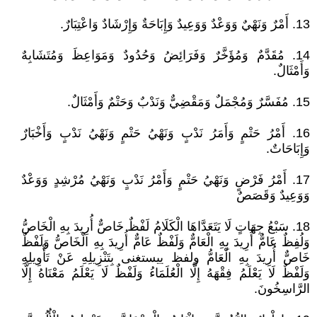
13. أَمْرٌ وَنَهْيٌ وَوَعْدٌ وَوَعِيدٌ وَإِبَاحَةٌ وَإِرْشَادٌ وَاعْتِبَارٌ.
14. مُقَدَّمٌ وَمُؤَخَّرٌ وَفَرَائِضُ وَحُدُودٌ وَمَوَاعِظَ وَمُتَشَابِهٌ
وَأَمْثَالٌ.
15. مُفَسَّرٌ وَمُجْمَلٌ وَمَقْضِيٌّ وَنَدْبٌ وَحَتْمٌ وَأَمْثَالٌ.
16. أَمْرُ حَتْمٍ وَأَمَرُ نَدْبٍ وَنَهْيُ حَتْمٍ وَنَهْيُ نَدْبٍ وَأَخْبَارٌ
وَإِبَاحَاتٌ.
17. أَمْرُ فَرْضٍ وَنَهْيُ حَتْمٍ وَأَمْرُ نَدْبٍ وَنَهْيُ مُرْشِدٍ وَوَعْدٌ
وَوَعِيدٌ وَقَصَصٌ
18. سَبْعُ جِهَاتٍ لَا يَتَعَدَّاهَا الْكَلَامُ لَفْظٌ خَاصٌّ أُرِيدَ بِهِ الْخَاصُّ
وَلُفِظٌ عَامٌّ أُرِيدَ بِهِ الْعَامٌّ وَلَفْظٌ عَامٌّ أُرِيدَ بِهِ الْخَاصُّ وَلَفْظٌ
خَاصٌّ أُرِيدَ بِهِ الْعَامُّ ولفظ ييستغنى بِتَنْزِيلِهِ عَنْ تَأْوِيلِهِ
وَلَفْظٌ لَا يَعْلَمُ فِقْهَهُ إِلَّا الْعُلَمَاءُ وَلَفْظٌ لَا يَعْلَمُ مَعْنَاهُ إِلَّا
الرَّاسِخُونَ.