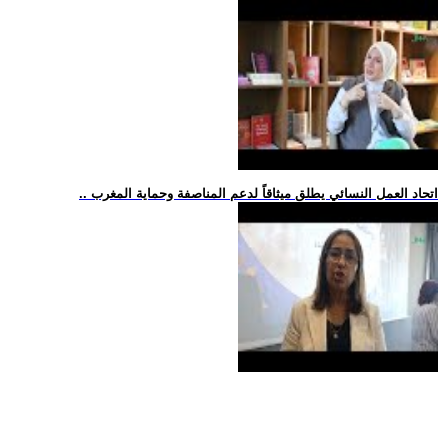
.. اتحاد العمل النسائي يطلق ميثاقاً لدعم المناصفة وحماية المغرب