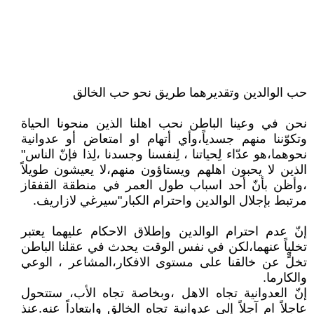
حب الوالدين وتقديرهما طريق نحو حب الخالق
نحن في وعينا الباطن نحب اهلنا الذين منحونا الحياة
وتكوّننا منهم جسدياً،وأي أتهام او امتعاض أو عدوانية
نحوهما،هو عدّاء لِحياتنا ، لِنفسنا وجسدنا ،لِذا فإنّ الناس"
الذين لا يحبون اهلهم ويستاؤون منهم،لا يعيشون طويلاً
،وأظن بأنّ أحد اسباب طول العمر في منطقة القفقاز
مرتبط بإجلال الوالدين واحترام الكبار"سيرغي لازاريف.
إنّ عدم احترام الوالدين وإطلاق الاحكام عليهما يعتبر
تخلياً عنهما،لكن في نفس الوقت يحدث في عقلنا الباطن
تخلٍّ عن خالقنا على مستوى الافكار،المشاعر ، الوعي
والكارما.
إنّ العدوانية تجاه الاهل ،وبخاصة تجاه الأب، ستتحول
عاجلاً ام آجلاً إلى عدوانية تجاه الخالق وابتعاداً عنه.عنذ