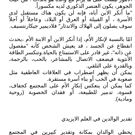
الجوهر، يكون العنصر الذكوري لديه مكسوراً.
"ما أنكر الابن أباه، فإنه لن يكون هناك مستقبل لدى
الأسرة ، أو القبيلة أو العرق أو البلاد، وعاجلاً أو آجلاً
سوف يصلون إلى الهلاك والاندثار" فلاديمير جيكارنتسيف.
امّا بالنسبة لإنكار الأُم، إذا أنكر الابن أو الابنة الأم ،يحدث
انقطاع عن الجسد ، قد يعيش الشخص كأنه "مفصول
عن ذاته"، غير قادر على الاستمتاع بالحياة.وتنكسر الطاقة
الأنثوية فيضعف الاتصال بالمشاعر، بالحب، بالرحمة،
وبالقدرة على التلقي.
يمكن أن يظهر اضطراب في العلاقات العاطفية مثل
صعوبة في الحب أو بناء أسرة مستقرة.
كما يمكن أن ينعكس إنكار الأم على المجتمع كجفاف،
قسوة، تدمير للطبيعة، أو فقدان الخصوبة (روحية
ومادية).
تقدير الوالدين في العلم الايزيدي
يحظى الوالدان بمكانة وتقدير كبيرين في المجتمع