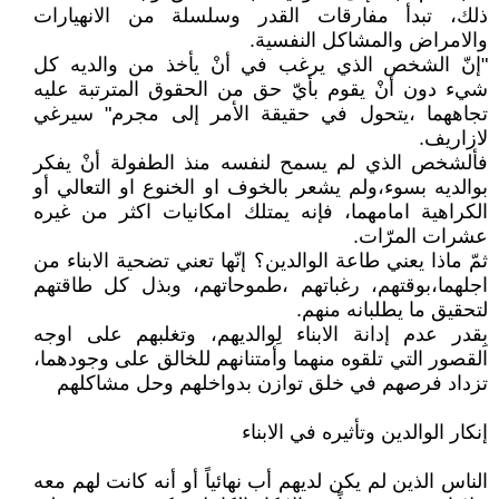
ذلك، تبدأ مفارقات القدر وسلسلة من الانهيارات
والامراض والمشاكل النفسية.
"إنّ الشخص الذي يرغب في أنْ يأخذ من والديه كل
شيء دون أنْ يقوم بأيّ حق من الحقوق المترتبة عليه
تجاههما ،يتحول في حقيقة الأمر إلى مجرم" سيرغي
لازاريف.
فألشخص الذي لم يسمح لنفسه منذ الطفولة أنْ يفكر
بوالديه بسوء،ولم يشعر بالخوف او الخنوع او التعالي أو
الكراهية امامهما، فإنه يمتلك امكانيات اكثر من غيره
عشرات المرّات.
ثمّ ماذا يعني طاعة الوالدين؟ إنّها تعني تضحية الابناء من
اجلهما،بوقتهم، رغباتهم ،طموحاتهم، وبذل كل طاقتهم
لتحقيق ما يطلبانه منهم.
بِقدر عدم إدانة الابناء لِوالديهم، وتغلبهم على اوجه
القصور التي تلقوه منهما وأمتنانهم للخالق على وجودهما،
تزداد فرصهم في خلق توازن بدواخلهم وحل مشاكلهم
إنكار الوالدين وتأثيره في الابناء
الناس الذين لم يكن لديهم أب نهائياً أو أنه كانت لهم معه