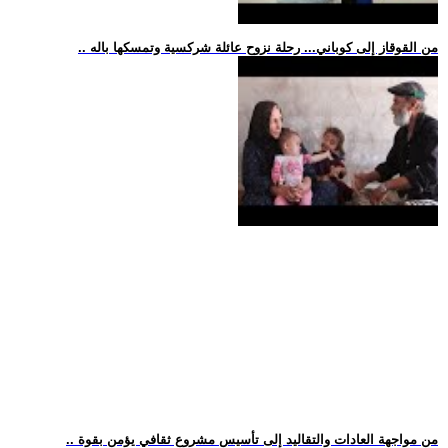
.. من القوقاز إلى كوباني... رحلة نزوح عائلة شركسية وتمسكها باله
.. من مواجهة العادات والتقاليد إلى تأسيس مشروع ثقافي يؤمن بقوة