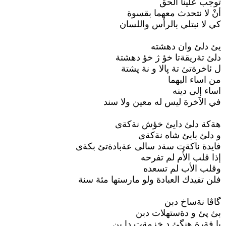
توجب علينا الحق
أنْ لا نتحدث معهما بقسوة
كي لا نبتلي بالرأس واللسان
يئ دلئ وان دهشته
دلئ تةريقةتا خؤ ژ خؤ دهشتة
ل ئاخرةتئ تة پالا و نة پشتة
من اساء اليهما
اساء إلى دينه
في الآخرة ليس له معين ولا سند
هةكة دلئ دايئ خؤش نةكةى
و دلئ بابئ شاه نةكةى
فايدة ناكةت سةد سالى عةبادةتئ بكةى
إذا قلب الأُم لم تفرحه
وقلب الأب لم تسعده
فلن تفيدك العبادة ولو مارستها مئة سنة
گاڤا نةساخ دبن
بئ پئ و دةستهلات دبن
يا فةرة هنگئ د خزمةت دا بن