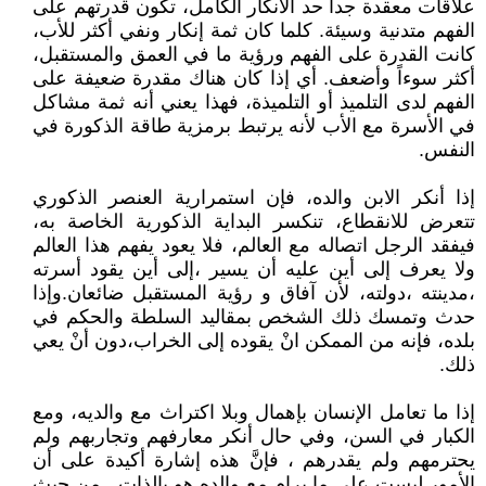
علاقات معقدة جداً حد الانكار الكامل، تكون قدرتهم على
الفهم متدنية وسيئة. كلما كان ثمة إنكار ونفي أكثر للأب،
كانت القدرة على الفهم ورؤية ما في العمق والمستقبل،
أكثر سوءاً وأضعف. أي إذا كان هناك مقدرة ضعيفة على
الفهم لدى التلميذ أو التلميذة، فهذا يعني أنه ثمة مشاكل
في الأسرة مع الأب لأنه يرتبط برمزية طاقة الذكورة في
النفس.
إذا أنكر الابن والده، فإن استمرارية العنصر الذكوري
تتعرض للانقطاع، تنكسر البداية الذكورية الخاصة به،
فيفقد الرجل اتصاله مع العالم، فلا يعود يفهم هذا العالم
ولا يعرف إلى أين عليه أن يسير ،إلى أين يقود أسرته
،مدينته ،دولته، لأن آفاق و رؤية المستقبل ضائعان.وإذا
حدث وتمسك ذلك الشخص بمقاليد السلطة والحكم في
بلده، فإنه من الممكن انْ يقوده إلى الخراب،دون أنْ يعي
ذلك.
إذا ما تعامل الإنسان بإهمال وبلا اكتراث مع والديه، ومع
الكبار في السن، وفي حال أنكر معارفهم وتجاربهم ولم
يحترمهم ولم يقدرهم ، فإنَّ هذه إشارة أكيدة على أن
الأمور ليست على ما يرام مع والده هو بالذات . من حيث