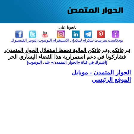
تابعونا على:
بودكاست
بنترست
تيلكرام
لينكدإن
الانستغرام
اليوتيوب
التويتر
الفيسبوك
تبرعاتكم وتبرعاتكن المالية تحفظ استقلال الحوار المتمدن،
فشاركونا في دعم استمرارية هذا الفضاء اليساري الحر
[اشترك في قناة ‫«الحوار المتمدن» على اليوتيوب]
الحوار المتمدن - موبايل
الموقع الرئيسي