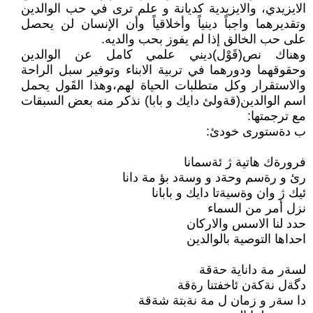
الايزيدي، والايزيدية كديانة و علم ترى في حب الوالدين
وتقديرهما واجباً دينياً وأخلاقياً وأن الإنسان لن يحصل
على حب الخالق إذا لم يفوز بحب والديه.
وهناك نص(قَوْل)ديني علمي كامل عن الوالدين
وحقوقهما ودورهما في تربية الابناء وتوفير سبل الراحة
والاستقرار وكل متطلبات الحياة لهم،وهذا القَول يحمل
اسم الوالدين(قةولئ دايك و بابا) نذكر منه بعض السبقات
مع ترجمتها:
ب دةستورى خودئ:
فرورةك هاتية ژ ئةسمانا
رئ و رةسم وحةد و وسةد بؤ مة دانا
ئيك ژ وان وةسيةتا دايك و بابانا
نزل أمر من السماء
حدد لنا الاسس والاركان
احداها التوصية بالوالدين
لسةر مة داناية حةقة
دگةل نةكةن ئاخفتنا رةقة
دا سةر و زمان ل مة نةبتة شةقة