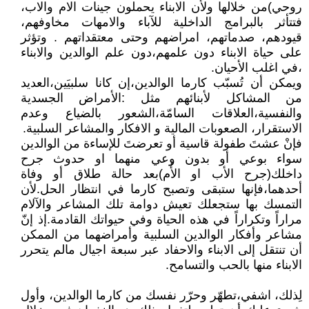
روحي)من خلالها ولأن الابناء يحملون جينات الام والاب،
فتتأثر بالبرامج الداخلية للآباء والامهات مخاوفهم،
قيودهم، صدماتهم، امراضهم وحتى معتقداتهم . وتؤثر
على حياة الابناء دون علمهم،دون علم الوالدين والابناء
،في اغلب الأحيان.
ويمكن أن تُسبّب كارما الوالدين،إن كانا سلبيَين،العديد
من المشاكل لأبنائهم مثل :الأمراض الجسدية
والنفسية،العلاقات السامّة،الشعور بالضياع وعدم
الاستقرار، الصعوبات المالية و الافكار والمشاعر السلبية.
فإنْ عشتَ طفولة قاسية أو تعرضتَ للإساءة من الوالدين
سواء بوعي أو بدون وعي منهما او حدوث جرح
داخلك(جرح الأب او الأُم)بعد حالة طلاق أو وفاة
أحدهما،فإنها ستبقى وتصبح كارما في انتظار الحل.لأن
التمسك بها ستجعلك تعيش دوامة تلك المشاعر والآلام
مراراً وتكراراً في هذه الحياة وفي حيواتك القادمة.إذ إنّ
مشاعر وأفكار الوالدين السلبية وأمراضهما من الممكن
أن تنتقل إلى الابناء والاحفاد عبر سبعة اجيال مالم يتحرر
الابناء منها بالحب والتسامح.
لِذلك، اشفي،تطهّر وحرّر نفسك من كارما الوالدين، وأول