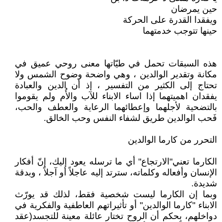
حين يمرضان
ويفقدا القدرة على الحركة
حينها تتوجب خدمتهما
هذه السبقات تحمل في طيّاتها معنى روحي عميق في
مكانة وتقدير الوالدين ، وهي واضحة وضوح الشمس ولا
تحتاج إلى الكثير من التفسير ، إذ أن الدين والعبادة
يفقدان اهميتهما إذا اساء الابناء للآب والأُم ولم يقوموا
بالتضحية لأجلهما وإعطائهما الرعاية والعطف والحب،
فَحب الوالدين طريق لشفاء النفس وحب الخالق.
التحرر من كارما الوالدين
الكارما تعني"الارتجاع" أي ما ترسله يعود إليك، إنّ أفكار
الإنسان وأفعاله وكلماته، سترتد إليه عاجلاً أو آجلاً ، وبدقة
شديدة.
وبما إن الكارما ليست شخصية فقط، لذلك قد يورّث
الابناء "كارما الوالدين" أو تأثيراتهم العاطفية والفكرية في
دواخلهم، بِحكم أن الروح تختار عائلة معينة للتجسد(عقد