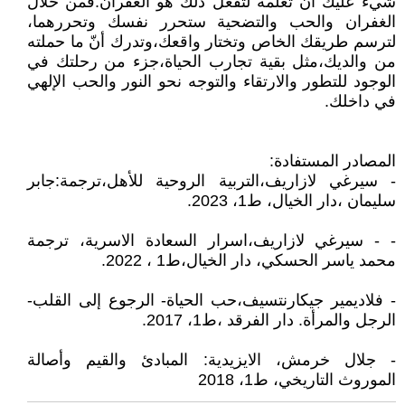
شيء عليك أن تعلمه لتفعل ذلك هو الغفران.فمن خلال
الغفران والحب والتضحية ستحرر نفسك وتحررهما،
لترسم طريقك الخاص وتختار واقعك،وتدرك أنّ ما حملته
من والديك،مثل بقية تجارب الحياة،جزء من رحلتك في
الوجود للتطور والارتقاء والتوجه نحو النور والحب الإلهي
في داخلك.
المصادر المستفادة:
- سيرغي لازاريف،التربية الروحية للأهل،ترجمة:جابر
سليمان ،دار الخيال، ط1، 2023.
- - سيرغي لازاريف،اسرار السعادة الاسرية، ترجمة
محمد ياسر الحسكي، دار الخيال،ط1 ، 2022.
- فلاديمير جيكارنتسيف،حب الحياة- الرجوع إلى القلب-
الرجل والمرأة. دار الفرقد ،ط1، 2017.
- جلال خرمش، الايزيدية: المبادئ والقيم وأصالة
الموروث التاريخي، ط1، 2018