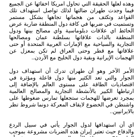
وهذه لعلها الحقيقة التي تحاول امريكا اخفائها عن الجميع
فيما وجدت طهران ضالتها لذلك تواصل استهداف تلك
القواعد وتكثف من هجماتها تجاهها بشكل مستمر
وتستميت في ضربها في كافة دول المنطقة ضاربة عرض
الحائط اي علاقات دبلوماسية واي مصالح بينها ودول
المنطقة بالذات علاقاتها بسلطنة عمان ومصالحها
التجارية والسياحية مع الإمارات العربية المتحدة أو حتى
علاقاتها مع قطر وحتى العراق لم تكن بمعزل عن
الهجمات الإيرانية وبقية دول الخليج مع الأردن..
الأمر الآخر وهو أن طهران تدرك أن استهداف دول
الجوار والتي تعد الكثير منها دول فاعلة ومؤثرة في
اقتصاديات الطاقة على مستوى العالم بالإضافة إلى
ارتباطها الكبير بالأنشطة التجارية والمصالح العالمية
بمجرد تعرضها للهجمات ستجعلها تمارس ضغوطها على
واشنطن في الخضوع لايقاف المعركة دونما شروط تظر
بالايرانيين..
اي أن استهدافها لدول الجوار يأتي في سبيل الردع
والدفاع حيث تعتبر إيران هذه الضربات مشروعة بموجب