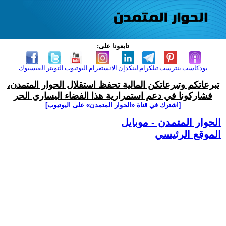
تابعونا على:
بودكاست
بنترست
تيلكرام
لينكدإن
الانستغرام
اليوتيوب
التويتر
الفيسبوك
تبرعاتكم وتبرعاتكن المالية تحفظ استقلال الحوار المتمدن،
فشاركونا في دعم استمرارية هذا الفضاء اليساري الحر
[اشترك في قناة ‫«الحوار المتمدن» على اليوتيوب]
الحوار المتمدن - موبايل
الموقع الرئيسي