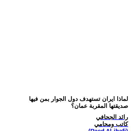
لماذا ايران تستهدف دول الجوار بمن فيها
صديقتها المقربة عمان؟
رائد الجحافي
كاتب ومحامي
(Raed Al-jhafi)