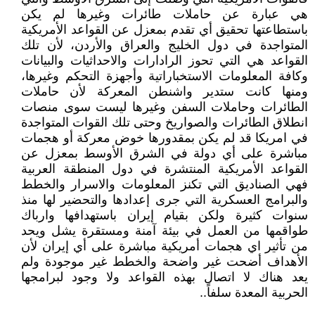
هي عبارة عن حاملات طائرات وغيرها لم يكن
باستطاعتها تحقيق أي تقدم بمعزل عن القواعد الأمريكية
المتواجدة في دول الخليج والعراق والأردن، لأن تلك
القواعد هي التي تحوز الرادارات والاحداثيات والبيانات
وكافة المعلومات الاستخباراتية وأجهزة التحكم وغيرها،
ومنها كانت ستدير واشنطن المعركة لأن حاملات
الطائرات وحاملات السفن وغيرها ليست سوى منصات
انطلاق الطائرات والصواريخ وحتى تلك القوات المتواجدة
في امريكا قد لم يكن بمقدورها خوض معركة أو هجمات
مباشرة على أي دولة في الشرق الأوسط بمعزل عن
القواعد الأمريكية المنتشرة في دول المنطقة العربية
فهي الصناديق التي تكنز المعلومات والاسرار والخطط
والبرامج العسكرية التي جرى إعدادها والتحضير لها منذ
سنوات كثيرة ولكن بقيام إيران باستهدافها وارباك
طواقمها من العمل في بيئة آمنة ومستقرة يشل ويحد
من تأثير اي هجمات أمريكية مباشرة على أي إيران لأن
الأهداف أضحت غير واضحة والخطط غير موجودة ولم
يعد هناك لا اتصال بهذه القواعد ولا وجود لبرامجها
الحربية المعدة سلفاً..