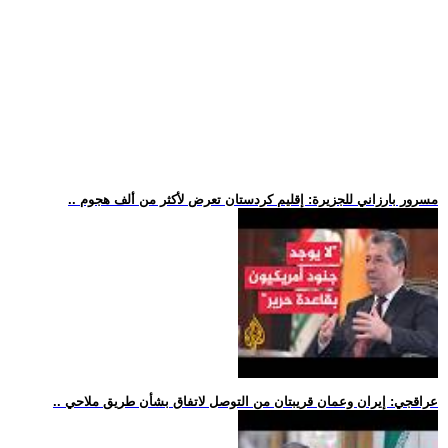
.. مسرور بارزاني للجزيرة: إقليم كردستان تعرض لأكثر من ألف هجوم
.. عراقجي: إيران وعمان قريبتان من التوصل لاتفاق بشأن طريق ملاحي