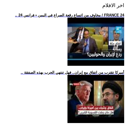
اخر الافلام
.. مخاوف من اتساع رقعة الصراع في اليمن • فرانس 24 / FRANCE 24
.. أميركا تقترب من اتفاق مع إيران.. فهل تنتهي الحرب بهذه الصفقة