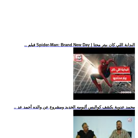
.. فيلم Spider-Man: Brand New Day | البداية اللي كان بيتر محتا
.. محمد عدوية يكشف كواليس ألبومه الجديد ومشروع عن والده أحمد عد