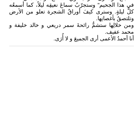
في هذا الجحيم" وستجرّبُ سماعَ نعيقِه ليلاً، كما أسمعُه
كلَّ ليلةٍ. وسترى كيفَ أوراقُ الشجرة تعلو من الأرض
وتلتصقُ بأغصانِها.
ومن خلالِها ستشمُّ رائحةَ سمر دريعي و خالد خليفة و
محمد عفيف.
أنا أحمدُ الأعمى أرى الجميعَ و لا أُرَى.