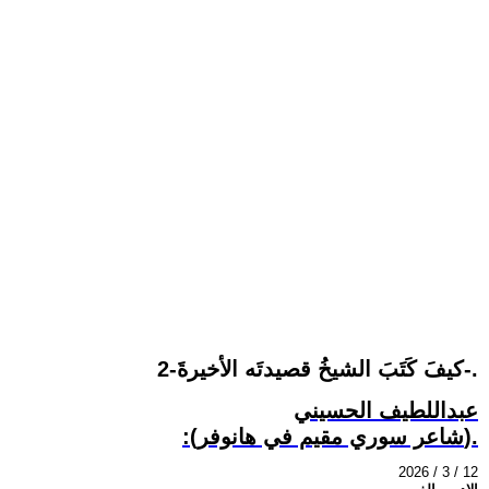
كيفَ كَتَبَ الشيخُ قصيدتَه الأخيرةَ-2-.
عبداللطيف الحسيني
:(شاعر سوري مقيم في هانوفر).
2026 / 3 / 12