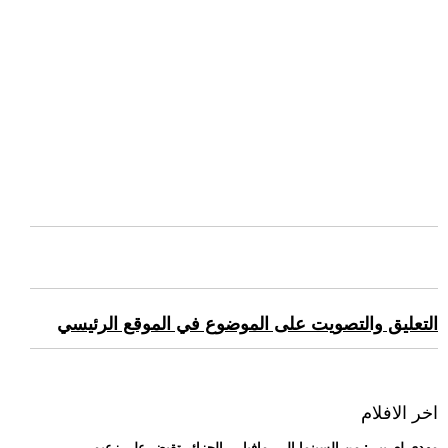
التعليق والتصويت على الموضوع في الموقع الرئيسي
اخر الافلام
.. مهدي لعريبي: من السينما إلى -مافيا-... الجزائر تقبض على زعيم