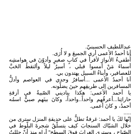
عبداللطيف الحسينيّ.
أنا أحمدُ الأعمى أرى الجميعَ و لا أُرَى.
أُطفيءُ الأنوارَ لأقرأَ في كتابٍ صغيرٍ وأدوّنَ في هوامشِه
أسماءَ مَنْ أَمسوا قبلي ، أسيرُ ليلاً وألتقطُ الحَبَّ
للعصافير، وأبناءُ السبيل يهتدون بي.
أنا أحمدُ الأعمى ...أسافرُ وحدي في العواصم وأدلُّ
المسافرين إلى طريقِهم حينَ يضلّونه.
يا أحمد الأعمى: هكذا يناديني الصّبيةُ في أزقةِ
حاراتِنا...أعرفُهم واحداً..واحداً، وكانَ بينَهم صبيٌّ اسمُه
أحمدُ، و كانَ أعمى.
.....
إنّها لكَ يا أحمد: غرفةٌ تطلُّ على حديقةِ المنزل سترى من
خلال الشبّاك السنجابَ كيف يتسلّقُ شجرةَ البلّوط في
الصّباح ، وسترى الغرابَ فوقَ السطح" أراه منذ أنْ حللتُ