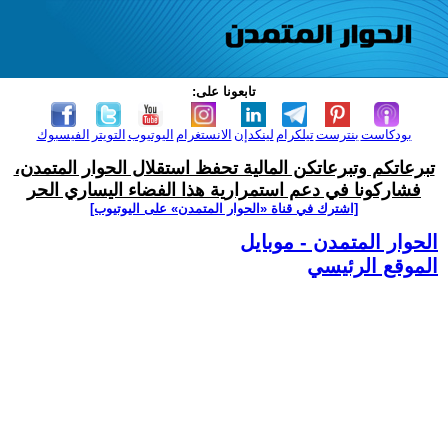
تابعونا على:
بودكاست
بنترست
تيلكرام
لينكدإن
الانستغرام
اليوتيوب
التويتر
الفيسبوك
تبرعاتكم وتبرعاتكن المالية تحفظ استقلال الحوار المتمدن،
فشاركونا في دعم استمرارية هذا الفضاء اليساري الحر
[اشترك في قناة ‫«الحوار المتمدن» على اليوتيوب]
الحوار المتمدن - موبايل
الموقع الرئيسي