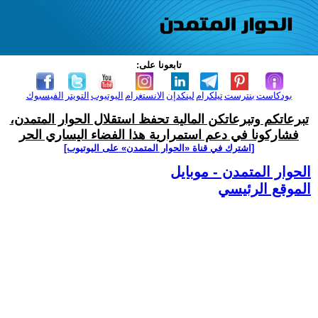
تابعونا على:
بودكاست
بنترست
تيلكرام
لينكدإن
الانستغرام
اليوتيوب
التويتر
الفيسبوك
تبرعاتكم وتبرعاتكن المالية تحفظ استقلال الحوار المتمدن،
فشاركونا في دعم استمرارية هذا الفضاء اليساري الحر
[اشترك في قناة ‫«الحوار المتمدن» على اليوتيوب]
الحوار المتمدن - موبايل
الموقع الرئيسي