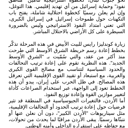
نحو جنوب لبنان، كخطوة استراتيجية لتأمين "مناطق
نفوذ" وحماية إسرائيل من أي تهديد إقليمي. هذا التوغل،
وإن لم يعلن رسميًا كخطوة احتلالية شاملة، يفتح باب
التكهنات حول طموحات إسرائيل في إسرائيل الكبرى،
التي تعني امتداد النفوذ الاستراتيجي وليس بالضرورة
السيطرة على كل الأراضي بالاحتلال المباشر.
زيارة كوندليزا رايس للبيت الأبيض في هذه المرحلة تذكّر
بخطط إعادة رسم خريطة الشرق الأوسط التي طرحت
منذ أكثر من عقد، والتي سُمّيت بـ "الشرق الأوسط
الجديد". هذه النظرية تقوم على إعادة ترتيب التحالفات
والحدود السياسية لتتناسب مع مصالح القوى الكبرى
والغربية، مع استبعاد أو تقييد القوى الإقليمية التي تعرقل
هذه المصالح. في ظل الحرب على إيران، يبدو أن هذه
الخطط تعود إلى الواجهة، عبر استخدام الصراعات كأداة
لتغيير موازين القوة وإعادة توزيع النفوذ.
أما الأردن، فالتغيرات الجيوسياسية في المنطقة قد تثير
فرضيات حول إعادة ترتيب الحدود أو التحالفات الإقليمية،
مثل سيناريوهات "الأردن الكبير"، دون أن نعلن عنها أو
نتبنّاها رسميًا. يبقى الأردن مراقبًا لما يحدث من تحولات،
مع حفاظه على استقراره الداخلي وأمنه الوطني.