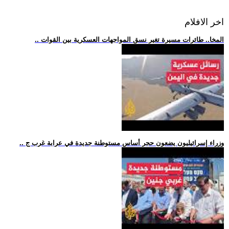
اخر الافلام
.. المخا.. طائرات مسيرة تغير نسق المواجهات العسكرية بين القوات
.. وزراء إسرائيليون يضعون حجر أساس مستوطنة جديدة في عرابة غرب ج