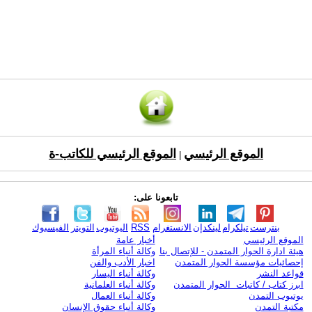
الموقع الرئيسي
الموقع الرئيسي للكاتب-ة
|
تابعونا على:
بنترست
تيلكرام
لينكدإن
الانستغرام
RSS
اليوتيوب
التويتر
الفيسبوك
الموقع الرئيسي
أخبار عامة
هيئة ادارة الحوار المتمدن - للإتصال بنا
وكالة أنباء المرأة
إحصائيات مؤسسة الحوار المتمدن
اخبار الأدب والفن
قواعد النشر
وكالة أنباء اليسار
ابرز كتاب / كاتبات الحوار المتمدن
وكالة أنباء العلمانية
يوتيوب التمدن
وكالة أنباء العمال
مكتبة التمدن
وكالة أنباء حقوق الإنسان