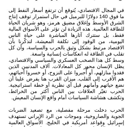
في المجال الاقتصادي، يُتوقع أن ترتفع أسعار النفط إلى
ما فوق 140 دولارًا للبرميل في حال استمرار توقف إنتاج
الشرق الأوسط وإغلاق مضيق هرمز، وهو شريان الحياة
للطاقة العالمية. هذه الزيادة لن تؤثر على الأسواق المالية
فقط، بل ستترك آثارها المباشرة على حياة الناس
اليومية، من الوقود إلى تكلفة المعيشة، لتذكّرنا بأن
الاقتصاد مرتبط بشكل وثيق بالحرب والسياسة، وأن كل
تقلب في الطاقة له انعكاسات إنسانية واسعة.
وسط كل هذا الصخب العسكري والسياسي والاقتصادي،
يظل الإنسان محور كل المعادلات. آلاف المدنيين الذين
فقدوا منازلهم، أو أُجبروا على النزوح، أو خسروا أحبائهم،
هم الأقرب إلى القلب. ميزان القرب هنا يفرض علينا أن
نضع حياتهم وأمانهم قبل أي نظرية أو خطة استراتيجية.
الحرب تغيّر العلاقات بين الناس أكثر من الخرائط،
وتكشف هشاشة السياسات أمام واقع الإنسان المعيش.
الحرب دخلت مرحلة مفصلية، مع تصعيد الضربات
الجوية والصاروخية، وموجات من الرد الإيراني تستهدف
إسرائيل وقواعد أمريكية في الخليج. الأسواق العالمية