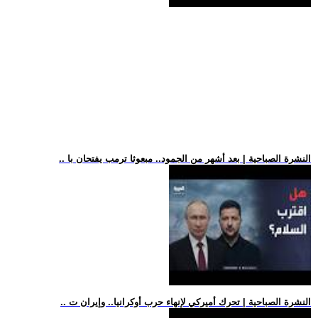
.. النشرة الصباحية | بعد أشهر من الجمود.. مبعوثا ترمب يفتحان با
.. النشرة الصباحية | تحرك أميركي لإنهاء حرب أوكرانيا.. وإيران ت