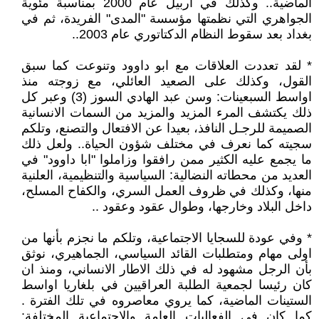
الماضية.. وكذلك في اربيل عام 2000 بمناسبة مئوية
الجواهري التي نظمتها مؤسسة "المدى" الفريدة، ثم في
بغداد بعد سقوط النظام الدكتاتوري عام 2003..
* لقد تعددت العلاقات مع ابو داوود وتنوعت كما سبق
القول، وكذلك على الصعيد العائلي، مع زوجته منذ
اواسط السبعينات: وسن عبد الهادي السوز (3) وعبر كل
ذلك يكتشف المرء المزيد والمزيد من السمات الانسانية
الصميمة للرجـل النافذ، بعيدا عن الافتعال والتصنع، وتلكم
سجيته كما نعرف في مختلف شؤون الحياة.. ولعل ذلك
ما يجمع عليه الكثير ممن رافقوا وزاملوا "ابا داوود" في
العديد من محطاته النضالية: السياسية والتنظيمية، العلنية
منها، وكذلك في ظروف العمل السري، والكفاح المسلح،
داخل البلاد وخارجها، وطوال عقود وعقود ..
* وفي عودة للسجايا الاجتماعية، وتلكم ما نجزم بأنها من
اولى مهام ومتطلبات القائد السياسي، الجماهيري، نوثق
بأن الرجل مشهود له في ذلك الاطار الانساني، ومنذ ان
كان رئيسا لجمعية الطلبة العراقيين في بلغاريا اواسط
الستينات الماضية، كما يروي معاصروه في تلك الفترة .
كما كان في الفعاليات العامة والاجتماعية المختلفة: