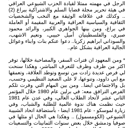
الرجل في مهمته ممثلا لقيادة الحزب الشيوعي العراقي
في هيئة تحرير مجلة قضايا السلم والاشتراكية ببراغ (2)
.. وكذلك في علاقاته الوثيقة مع النخب والشخصيات
الثقافية والسياسية العراقية والعربية المقيمة أو العاملة
في براغ، ومن بينها الجواهري الكبير، والرائد محمود
صبري، والفلسطينيان أميل حبيبي، ونعيم الاشهب،
والسوداني ابراهيم زكريا.. دعوا عنكم بنات وابناء وعوائل
الجالية العراقية بشكل عام..
* ومن المعهود ان فترات السفر، والمصاحبة خلالها، توفر
اكثر من ظرف وظرف للتعرف المباشر، وهكذا سنحت
لي فرص عديدة زادت من توسع وتوطد العلاقة، وتعمقها
مع ابي داوود، وتنوعها، لا على الصعيد التنظيمي وحسب،
بل والاجتماعي ايضا.. ومن بين المهام التي وفرت تلكم
الفرص الترافق معه: في برلين عام 1980 خلال المؤتمر
الثاني عشر لأتحاد الطلاب العالي، وفي عدن عام 1981
حيث نظمت هناك ندوة عالمية للطلبة والشباب، وفي
زيارة لموسكو - عام 1981 ايضا - بأستضافة اتحاد الشبيبة
الشيوعي (الكومسمول) .. وهكذا هي الحال او مثلها في
صوفيا ودمشق خلال بعض سنوات الثمانينات والتسعينات