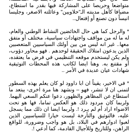
متواضعا وحريصا على المشاركة فيها بقدر ما استطاع،
مضيافا كأهل مدينته الـ"حلاويين" وعائلته الاصغر، وجليسا
انيساً دون تصنع أو إفتعال..
* والرجل كما هي حال الخائضين النشاط الوطني والعام،
له ما له من مواقف واجتهادات سياسية، مختلف أو متفق
معها.. غير انه ليس من بين أولئك السياسيين المتعصبين
الذين يدعون امتلاك الحقيقة لوحدهم . فهو محاور دؤوب،
ولم يكن ليستخدم موقعه التنظيمي في فرض ما يعتقده،
أو مقتنع به. وهنا ايضا لكاتب هذه المحطات التوثيقية
شهادات عيان عديدة في الأمر ..
* في الاخير، يقيناً ان ابا داوود لو كان يعلم بهذه السطور
لتمنى ان لا تنشر، فهو – ونشهد هنا مرة اخرى- يبتعد ما
استطاع عن المظاهر والظهور، دعوا عنكم السعي اليهما.
ولربما كان مردود ذلك هو العكس تماما، فها هو تحت
الاضواء اراد أم لم يـرد !. ولربما ايضا ان ذلك مما يسجل
عليه، فالتوثيق والتأرخة ليست خيارا للسياسيين الذين
لعبوا ادوارهم في البلاد، بل هو واجب وضرورة، للواقع
الراهن، وللتاريخ وللأجيال القادمة، كما أدعي !.