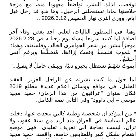
توقعت، لذلك النشر، تواضعا معهودا منه، مع مزحة
خلاصتها لماذا تستعجلني الرحيل.. وها هـو قد رحل قبل
ايام، ووري الثرى نهار الخميس 2026.3.12 ..
وهنا، في السطور التاليات، لعلني اجد بعض وفاء آخر
اضافة لما كتبته سريعا مساء يوم رحيلـه في 2026.2.28
موجزاً ببيتين من شعر الجواهري الخالد، وفلسفته، وهما:
" للموتِ فلسفةٌ وَقفتُ إزاءَها، مُتخشِّعا وبرغمِ أنفي
أخشَعُ..
أيموتُ شَهْـمٌ تستظل بخيرهِ دنيّا، ويبـقى خاملٌ لا ينفـعُ..."
اما حول ما كنت نشرته عن الراحل العزيز، الفقيد
الجليل، في مواقع ووسائل اعلام عديدة مطلع 2019
فكان بعنوان "عراقيون من هذا الزمان/ حميد مجيد
موسى – ابي داوود" وفي التالي نصه الكامل:
* من المؤكد ان شخصية وطنية كالتي نتحدث عنها، دخلت
عالم السياسة في العراق منذ أزيد من ستة عقود، ولا
تزال، ليست بحاجة الى تعريف تقليدي، فهي موضع
اهتمام بشكل كبير وللمتابعين خاصة، واقصد: حميد مجيد