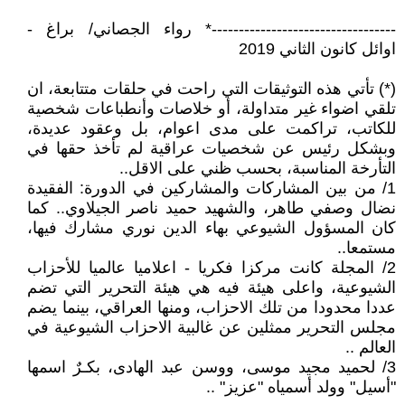
----------------------------------* رواء الجصاني/ براغ -
اوائل كانون الثاني 2019
(*) تأتي هذه التوثيقات التي راحت في حلقات متتابعة، ان
تلقي اضواء غير متداولة، أو خلاصات وأنطباعات شخصية
للكاتب، تراكمت على مدى اعوام، بل وعقود عديدة،
وبشكل رئيس عن شخصيات عراقية لم تأخذ حقها في
التأرخة المناسبة، بحسب ظني على الاقل..
1/ من بين المشاركات والمشاركين في الدورة: الفقيدة
نضال وصفي طاهر، والشهيد حميد ناصر الجيلاوي.. كما
كان المسؤول الشيوعي بهاء الدين نوري مشارك فيها،
مستمعا..
2/ المجلة كانت مركزا فكريا - اعلاميا عالميا للأحزاب
الشيوعية، واعلى هيئة فيه هي هيئة التحرير التي تضم
عددا محدودا من تلك الاحزاب، ومنها العراقي، بينما يضم
مجلس التحرير ممثلين عن غالبية الاحزاب الشيوعية في
العالم ..
3/ لحميد مجيد موسى، ووسن عبد الهادى، بكـرٌ اسمها
"أسيل" وولد أسمياه "عزيز" ..