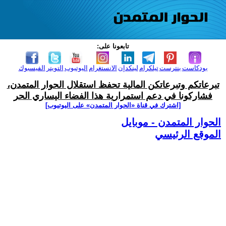
تابعونا على:
بودكاست
بنترست
تيلكرام
لينكدإن
الانستغرام
اليوتيوب
التويتر
الفيسبوك
تبرعاتكم وتبرعاتكن المالية تحفظ استقلال الحوار المتمدن،
فشاركونا في دعم استمرارية هذا الفضاء اليساري الحر
[اشترك في قناة ‫«الحوار المتمدن» على اليوتيوب]
الحوار المتمدن - موبايل
الموقع الرئيسي