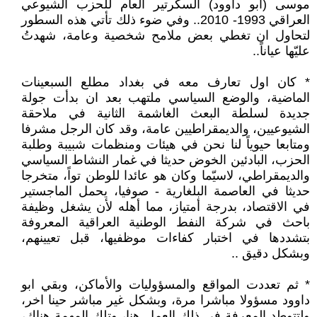
موسى (ابو داوود) السكرتير العام للحزب الشيوعي
العراقي 1993- 2010.. وفي ضوء ذلك تأتي هذه السطور
لتحاول ان تغطي بعض ملامح شخصية وعامة، شهدتُ
عليّها عياناً..
* كان اول تعارف معه في بغداد مطلع السبعينات
الماضية، والوضع السياسي ملتهب بعد ان بدأت جولة
جديدة لسلطة البعث الغاشمة الثانية في ملاحقة
الشيوعيين، والديمقراطيين عامة، وقد كان الرجل مشرفا
ومتابعا حيوياً لنا نحن في هيئات ومنظمات شبيبة وطلبة
الحزب، البادئين الخوض حديثا في غمار النشاط السياسي
والديمقراطي، لاسيّما وكان هو عائدا للوطن تواً، متخرجا
حديثا في العاصمة البلغارية - صوفيا، يحمل الماجستير
في الاقتصاد، بدرجة أمتياز، مما أهله لأن يشغل وظيفة
باحث في شركة النفط الوطنية العراقية المعروفة
بتشددها في اختبار كفاءات موظفيها، قبل تعيينهم،
وبشكل دقيق ..
* ثم تعددت المواقع والمسؤوليات والأماكن، وبقي ابو
داوود مسؤولا مباشرا مرة، وبشكل غير مباشر حينا اخر،
ولتتوطد المعرفة في ذلك العمل هنا، وتلك المهمة هناك،