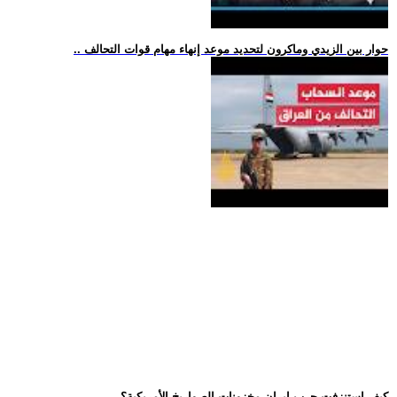
.. حوار بين الزيدي وماكرون لتحديد موعد إنهاء مهام قوات التحالف
.. كيف استنزفت حرب إيران مخزونات الصواريخ الأمريكية؟