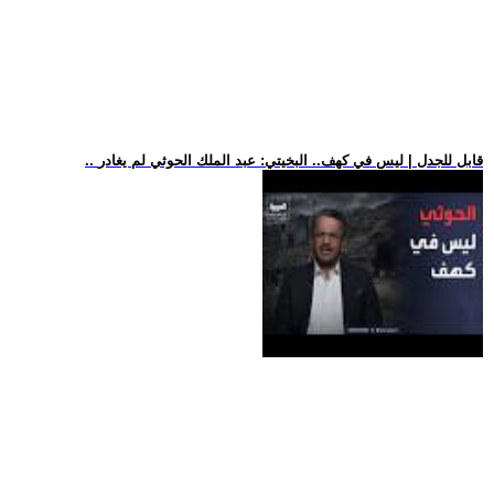
.. قابل للجدل | ليس في كهف.. البخيتي: عبد الملك الحوثي لم يغادر