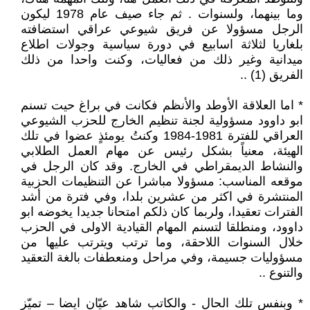
وما بينهما، ولسنوات . ثم جاء صيف عام 1978 ليكون
الرجل مسؤولا عن فريق شيوعي عراقي استضافته
بلغاريا لثلاثة اسابيع في دورة سياسية وجولات اطلاع
ميدانية وغير ذلك من فعاليات، وكنت واحدا من ذلك
الفريق (1) ..
* اما العلاقة الأوطد والأنظم فكانت في براغ حيت تسنم
ابو داوود مسؤولية لجنة تنظيم الخارج للحزب الشيوعي
العراقي للفترة 1981-1984 وكنتُ يومئذٍ عضوا في تلك
الهيئة، معنياً بشكل رئيس عن مهام العمل الطلابي
والنشاط الديمقراطي في الخارج. وقد كان الرجل في
موقعه المناسب: مسؤولا مباشرا عن التنظيمات الحزبية
المنتشرة في اكثر من عشرين بلدا، وفي فترة من أشد
الفترات تعقيدا، ولربما كان ذلكم امتحانا جديدا يخوضه ابو
داوود، ومنطلقا لتسنم المهام القيادية الاولى في الحزب
خلال السنوات اللاحقة، وما ترتب ويترتب عليها من
مسؤوليات جسيمة، وفي مراحل ومنعطفات بالغة التعقيد
والتنوع ..
* وبنفس تلك الحال - والكاتب شاهد عيّان ايضا – تميّز