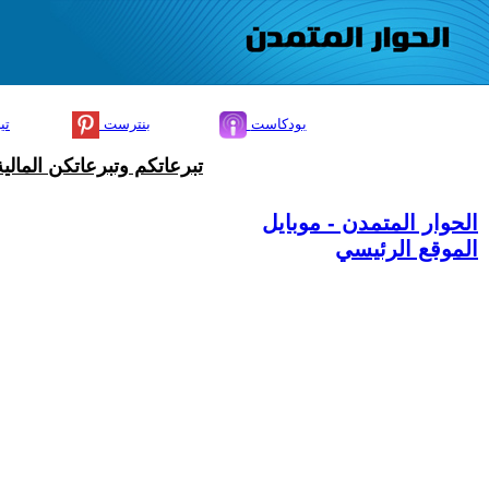
بودكاست
بنترست
تي
تبرعاتكم وتبرعاتكن المال
الحوار المتمدن - موبايل
الموقع الرئيسي