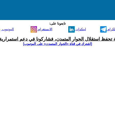
تابعونا على:
لكرام
لينكدإن
الانستغرام
اليوتيوب
ية تحفظ استقلال الحوار المتمدن، فشاركونا في دعم استمرارية 
[اشترك في قناة ‫«الحوار المتمدن» على اليوتيوب]