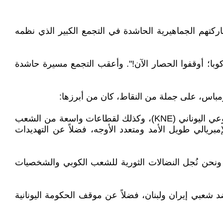
كتهم الجماهيرية الحاشدة في التجمع الكبير الذي نظمه
با؛ أوقفوا الحصار الآن!". وأعقب التجمع مسيرة حاشدة
ومباس، على جملة من النقاط، كان من أبرزها:
"نحن هنا اليوم، وقبل كل شيء، لنعرب عن التضامن الأممي الراسخ للحزب الشيوعي اليوناني (KKE) واتحاد الشباب الشيوعي اليوناني (KNE)، وكذلك لقطاعات واسعة من الشعب
مبريالي طويل الأمد ومتعدد الأوجه، فضلاً عن التهديدات
ة. ونحن نُجل النضالات الثورية للشعب الكوبي والشخصيات
ضد شعبي إيران ولبنان، فضلاً عن موقف الحكومة اليونانية