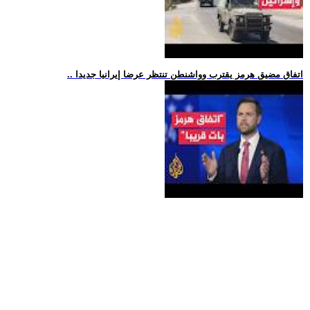
.. اتفاق مضيق هرمز يقترب وواشنطن تنتظر عرضا إيرانيا جديدا