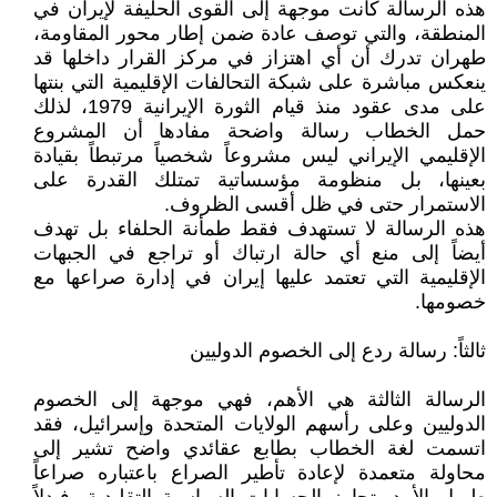
هذه الرسالة كانت موجهة إلى القوى الحليفة لإيران في
المنطقة، والتي توصف عادة ضمن إطار محور المقاومة،
طهران تدرك أن أي اهتزاز في مركز القرار داخلها قد
ينعكس مباشرة على شبكة التحالفات الإقليمية التي بنتها
على مدى عقود منذ قيام الثورة الإيرانية 1979، لذلك
حمل الخطاب رسالة واضحة مفادها أن المشروع
الإقليمي الإيراني ليس مشروعاً شخصياً مرتبطاً بقيادة
بعينها، بل منظومة مؤسساتية تمتلك القدرة على
الاستمرار حتى في ظل أقسى الظروف.
هذه الرسالة لا تستهدف فقط طمأنة الحلفاء بل تهدف
أيضاً إلى منع أي حالة ارتباك أو تراجع في الجبهات
الإقليمية التي تعتمد عليها إيران في إدارة صراعها مع
خصومها.
ثالثاً: رسالة ردع إلى الخصوم الدوليين
الرسالة الثالثة هي الأهم، فهي موجهة إلى الخصوم
الدوليين وعلى رأسهم الولايات المتحدة وإسرائيل، فقد
اتسمت لغة الخطاب بطابع عقائدي واضح تشير إلى
محاولة متعمدة لإعادة تأطير الصراع باعتباره صراعاً