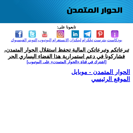
تابعونا على:
بودكاست
بنترست
تيلكرام
لينكدإن
الانستغرام
اليوتيوب
التويتر
الفيسبوك
تبرعاتكم وتبرعاتكن المالية تحفظ استقلال الحوار المتمدن،
فشاركونا في دعم استمرارية هذا الفضاء اليساري الحر
[اشترك في قناة ‫«الحوار المتمدن» على اليوتيوب]
الحوار المتمدن - موبايل
الموقع الرئيسي