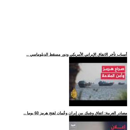
.. أسباب تأخر الاتفاق الإيراني الأمريكي ودور مسقط الدبلوماسي
.. مصادر العربية: اتفاق وشيك بين إيران وعُمان لفتح هرمز 60 يوما