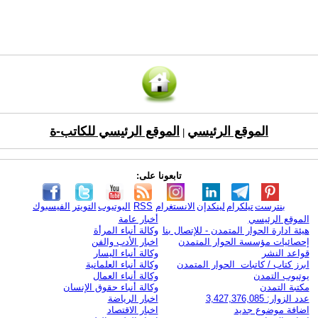
الموقع الرئيسي
الموقع الرئيسي للكاتب-ة
|
تابعونا على:
بنترست
تيلكرام
لينكدإن
الانستغرام
RSS
اليوتيوب
التويتر
الفيسبوك
الموقع الرئيسي
أخبار عامة
هيئة ادارة الحوار المتمدن - للإتصال بنا
وكالة أنباء المرأة
إحصائيات مؤسسة الحوار المتمدن
اخبار الأدب والفن
قواعد النشر
وكالة أنباء اليسار
ابرز كتاب / كاتبات الحوار المتمدن
وكالة أنباء العلمانية
يوتيوب التمدن
وكالة أنباء العمال
مكتبة التمدن
وكالة أنباء حقوق الإنسان
عدد الزوار: 3,427,376,085
اخبار الرياضة
اضافة موضوع جديد
اخبار الاقتصاد