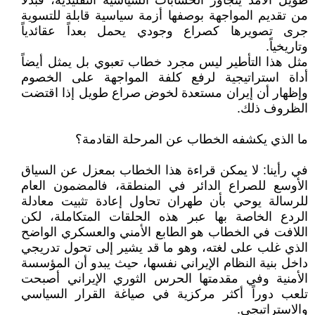
طويل الأمد يتجاوز الحسابات السياسية التقليدية، فبدلاً
من تقديم المواجهة بوصفها أزمة سياسية قابلة للتسوية
جرى تصويرها كصراع وجودي يحمل بعداً عقائدياً
وتاريخياً.
مثل هذا التأطير ليس مجرد خطاب تعبوي بل يمثل أيضاً
أداة استراتيجية لرفع كلفة المواجهة على الخصوم
وإظهار أن إيران مستعدة لخوض صراع طويل إذا اقتضت
الظروف ذلك.
ما الذي يكشفه الخطاب عن المرحلة القادمة؟
في رأينا: لا يمكن قراءة هذا الخطاب بمعزل عن السياق
الأوسع للصراع الدائر في المنطقة، فالمضمون العام
للرسالة يوحي بأن طهران تحاول إعادة تثبيت معادلة
الردع الخاصة بها عبر هذه الحلقات المتكاملة، لكن
اللافت في الخطاب هو الطابع الأمني والعسكري الواضح
الذي غلب على لغته، وهو ما قد يشير إلى تحول تدريجي
داخل بنية النظام الإيراني نفسها، حيث يبدو أن المؤسسة
الأمنية وفي مقدمتها الحرس الثوري الإيراني أصبحت
تلعب دوراً أكثر مركزية في صياغة القرار السياسي
والاستراتيجي.