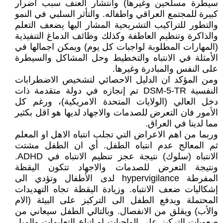
سيطرة مسلحين وغيرها) وانتشار العنف سبب اضرار
كبيرة للمجتمع العراقي واطفاله. والتأثر السلبي في النمو
والتطور للتراكيب التشريحية المشار اليها يضعف التعلم
والذاكرة وتنظيم العاطفة وكذلك وظائف الدماغ التنفيذية
(المهارات المطلوبة لواجبات كل يوم) ويمكن اجمالها في
الأمثلة في الانتباه والتخطيط وحل المشاكل والسيطرة
على النفس والمبادرة وغيرها.
ومن المؤكد ان الدليل الاحصائي لتشخيص الاضطرابات
النفسية DSM-5-TR تم إنجازه في دولة متقدمة ذات
دخل العالي (الولايات المتحدة الامريكية)، ورغم كل
الأمور فان التعرض للصدمات والاجهاد لديها هو اقل بكثير
مما لدينا في العراق.
وربما من اهم الاعراض التي تجلب انتباه الاهل او المعلم
ثم المعالج عدم انتباه الطفل. أي ان الطفل مشتت
الانتباه (سلوك) نتيجة عجز تنظيم الانتباه في ADHD.
ونتيجة التعرض للصدمات والاجهاد تتكون اليقظة
المفرطة hypervigilance لدى الأطفال وتؤدي الى
إشكاليات ضعف الانتباه. وزيادة اليقظة تجاه التهديدات
المحتملة ويدفع الطفل الى التركيز على البيئة (الام
والأب) ويقلق من الانفصال. وبالتالي الطفل سيعاني من
صعوبات التركيز على الواجبات او اتباع التعليمات والميل