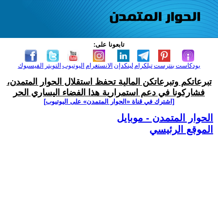
تابعونا على:
بودكاست
بنترست
تيلكرام
لينكدإن
الانستغرام
اليوتيوب
التويتر
الفيسبوك
تبرعاتكم وتبرعاتكن المالية تحفظ استقلال الحوار المتمدن،
فشاركونا في دعم استمرارية هذا الفضاء اليساري الحر
[اشترك في قناة ‫«الحوار المتمدن» على اليوتيوب]
الحوار المتمدن - موبايل
الموقع الرئيسي