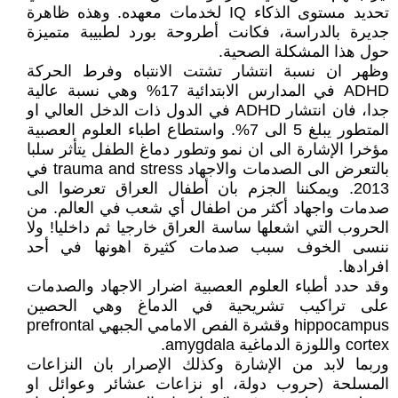
تحديد مستوى الذكاء IQ لخدمات معهده. وهذه ظاهرة
جديرة بالدراسة، فكانت أطروحة بورد لطبيبة متميزة
حول هذا المشكلة الصحية.
وظهر ان نسبة انتشار تشتت الانتباه وفرط الحركة
ADHD في المدارس الابتدائية 17% وهي نسبة عالية
جدا، فان انتشار ADHD في الدول ذات الدخل العالي او
المتطور يبلغ 5 الى 7%. واستطاع اطباء العلوم العصبية
مؤخرا الإشارة الى ان نمو وتطور دماغ الطفل يتأثر سلبا
بالتعرض الى الصدمات والاجهاد trauma and stress في
2013. ويمكننا الجزم بان أطفال العراق تعرضوا الى
صدمات واجهاد أكثر من اطفال أي شعب في العالم. من
الحروب التي اشعلها ساسة العراق خارجيا ثم داخليا! ولا
ننسى الخوف سبب صدمات كثيرة اهونها في أحد
افرادها.
وقد حدد أطباء العلوم العصبية اضرار الاجهاد والصدمات
على تراكيب تشريحية في الدماغ وهي الحصين
hippocampus وقشرة الفص الامامي الجبهي prefrontal
cortex واللوزة الدماغية amygdala.
وربما لابد من الإشارة وكذلك الإصرار بان النزاعات
المسلحة (حروب دولة، او نزاعات عشائر وعوائل او