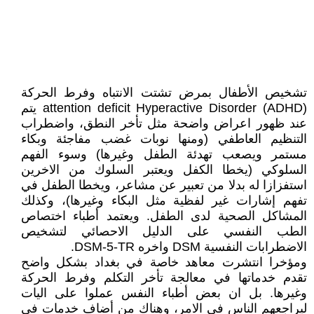
تشخيص الأطفال بمرض تشتت الانتباه وفرط الحركة
attention deficit Hyperactive Disorder (ADHD) يتم
عند ظهور اعراض واضحة مثل تأخر النطق، واضطراب
التنظيم العاطفي (ومنها نوبات غضب مفاجئة وبكاء
مستمر ويصعب تهدئة الطفل وغيرها) وسوء الفهم
السلوكي (يخطا الكفل ويعتبر السلوك من الاخرين
استفزازا له بدلا من تعبير عن مشاعر، ويخطا الطفل في
تفهم إشارات غير لفظية مثل البكاء وغيرها)، وكذلك
المشاكل الصحية لدى الطفل. ويعتمد أطباء اختصاص
الطب النفسي على الدليل الاحصائي لتشخيص
الاضطرابات النفسية DSM واخره DSM-5-TR.
ومؤخرا انتشرت معاهد خاصة في بغداد بشكل واضح
تقدم خدماتها في معالجة تأخر التكلم وفرط الحركة
وغيرها. بل ان بعض أطباء النفس عملوا على اليات
ليراجعهم الناس في الامر، وهناك من أضاف خدمات في