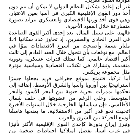
موازنة النفوذ الغربي.
غير أن إعادة تشكيل النظام الدولي لا يمكن أن تتم دون
أخذ دور القوى الإقليمية الكبرى في آسيا بعين الاعتبار،
وهي قوى أخذ وزنها الاقتصادي والعسكري يتزايد بصورة
متسارعة خلال العقود الأخيرة.
فالهند، على سبيل المثال، تعد إحدى أكبر القوى الصاعدة
في القرن الحادي والعشرين، إذ تجاوز عدد سكانها 1.4
مليار نسمة وأصبحت من أسرع الاقتصادات نموًا في
العالم، مع توقعات بأن تتحول خلال العقد القادم إلى ثالث
أكبر اقتصاد عالمي. كما تمتلك قدرات عسكرية ونووية
متقدمة، وتشارك في تكتلات اقتصادية وسياسية مؤثرة
مثل مجموعة بريكس.
أما تركيا، فتتمتع بموقع جغرافي فريد يجعلها جسرًا
استراتيجيًا بين أوروبا وآسيا والشرق الأوسط، إضافة إلى
تحكمها بممرات بحرية حيوية بين البحر الأسود والبحر
المتوسط. وعلى الرغم من عضويتها في حلف شمال
الأطلسي، فإن سياساتها الخارجية خلال السنوات الأخيرة
اتجهت نحو قدر أكبر من الاستقلالية، ما يمنحها هامشًا
أوسع للحركة بين الشرق والغرب.
وتبرز إيران بدورها كإحدى القوى الإقليمية الأكثر تأثيرًا
في غرب آسيا، بفضل امتلاكها احتياطات ضخمة من