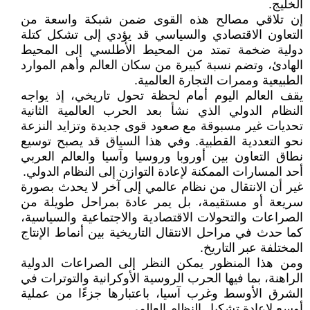
الخليج.
إن تلاقي مصالح هذه القوى ضمن شبكة واسعة من
التعاون الاقتصادي والسياسي قد يؤدي إلى تشكل كتلة
دولية ضخمة تمتد من المحيط الأطلسي إلى المحيط
الهادئ، وتضم نسبة كبيرة من سكان العالم وأهم الموارد
الطبيعية وممرات التجارة العالمية.
يقف العالم اليوم أمام لحظة تحول تاريخي، إذ يواجه
النظام الدولي الذي نشأ بعد الحرب العالمية الثانية
تحديات غير مسبوقة مع صعود قوى جديدة وتزايد النزعة
نحو التعددية القطبية. وفي هذا السياق قد يصبح توسيع
نطاق التعاون بين أوروبا وروسيا وآسيا والعالم العربي
أحد المسارات الممكنة لإعادة التوازن إلى النظام الدولي.
غير أن الانتقال من نظام عالمي إلى آخر لا يحدث بصورة
سريعة أو مستقيمة، بل يمر عادة بمراحل طويلة من
الصراعات والتحولات الاقتصادية والاجتماعية والسياسية،
كما حدث في مراحل الانتقال التاريخية بين أنماط الإنتاج
المختلفة عبر التاريخ.
ومن هذا المنظور يمكن النظر إلى الصراعات الدولية
الراهنة، بما فيها الحرب الروسية الأوكرانية والتوترات في
الشرق الأوسط وغرب آسيا، باعتبارها جزءًا من عملية
أوسع لإعادة تشكيل النظام العالمي.