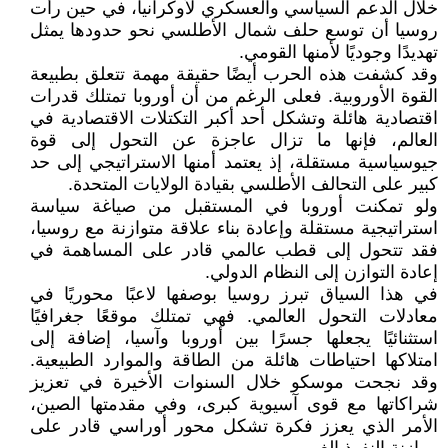
خلال الدعم السياسي والعسكري لأوكرانيا، في حين رأت
روسيا أن توسع حلف شمال الأطلسي نحو حدودها يمثل
تهديدًا وجوديًا لأمنها القومي.
وقد كشفت هذه الحرب أيضًا حقيقة مهمة تتعلق بطبيعة
القوة الأوروبية. فعلى الرغم من أن أوروبا تمتلك قدرات
اقتصادية هائلة وتشكل أحد أكبر التكتلات الاقتصادية في
العالم، فإنها ما تزال عاجزة عن التحول إلى قوة
جيوسياسية مستقلة، إذ يعتمد أمنها الاستراتيجي إلى حد
كبير على التحالف الأطلسي بقيادة الولايات المتحدة.
ولو تمكنت أوروبا في المستقبل من صياغة سياسة
استراتيجية مستقلة وإعادة بناء علاقة متوازنة مع روسيا،
فقد تتحول إلى قطب عالمي قادر على المساهمة في
إعادة التوازن إلى النظام الدولي.
في هذا السياق تبرز روسيا بوصفها لاعبًا محوريًا في
معادلات التحول العالمي. فهي تمتلك موقعًا جغرافيًا
استثنائيًا يجعلها جسرًا بين أوروبا وآسيا، إضافة إلى
امتلاكها احتياطات هائلة من الطاقة والموارد الطبيعية.
وقد نجحت موسكو خلال السنوات الأخيرة في تعزيز
شراكاتها مع قوى آسيوية كبرى، وفي مقدمتها الصين،
الأمر الذي يعزز فكرة تشكل محور أوراسي قادر على