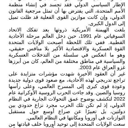
الإطار السياسي الدولي فقد تجسد في إنشاء منظمة
الأمم المتحدة، التي يفترض بها أن تمثل مرجعية القانون
الدولي، وإن كانت موازين القوى الفعلية قد ظلت تميل
إلى الدول الكبرى.
بلغت الهيمنة الأمريكية ذروتها بعد تفكك الاتحاد
السوفياتي عام 1991، حين دخل العالم مرحلة الأحادية
القطبية. ففي تلك اللحظة أصبحت الولايات المتحدة
القوة العسكرية والاقتصادية الأكبر بلا منافس حقيقي،
وهو ما انعكس في سلسلة من التدخلات العسكرية
والسياسية في مناطق مختلفة من العالم، كان من أبرزها
غزو العراق عام 2003.
غير أن العقود الأخيرة شهدت مؤشرات متزايدة على
تراجع تدريجي لهذه الأحادية، مع صعود قوى دولية جديدة
وعودة قوى كبرى إلى المسرح العالمي، وعلى رأسها
روسيا والصين. وقد جاءت الحرب الروسية الأوكرانية عام
2022 لتكشف بوضوح عمق التحولات الجارية في النظام
الدولي، إذ لم تكن تلك الحرب مجرد نزاع حدودي بين
دولتين، بل تعبيرًا عن صراع أوسع حول مستقبل
التوازنات في أوروبا ومكانتها في النظام العالمي.
سعت الولايات المتحدة إلى توحيد أوروبا خلف قيادتها من