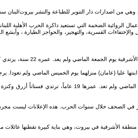
أعمال الروائية الضخمة التي تستعيد ذاكرة الحرب الأهلية اللبنا
 والإختفاءات القسرية، والتهجير، والحواجز الطيارة ، وأبشع ال
مفقود: غادر كارلوس ميشال حبيب م
مفقودة: غادرت الشابة لينا نسيب طانيوس منزلها يوم الثلثاء الما
شر في الصحف خلال سنوات الحرب. هذه الإعلانات ليست مجرد اف
طقة الأشرفية في بيروت، وهي بناية كبيرة تقطنها عائلات من خ