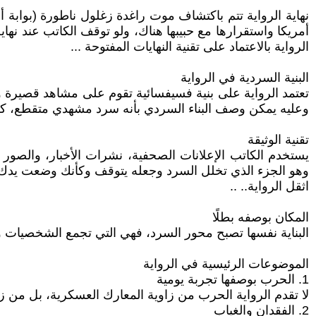
نهاية الرواية تتم باكتشاف موت راغدة زغلول ناطورة (بوابة أ
أمريكا واستقرارها مع حبيبها هناك، ولو توقف الكاتب عند نها
الرواية بالاعتماد على تقنية النهايات المفتوحة ...
البنية السردية في الرواية
تعتمد الرواية على بنية فسيفسائية تقوم على مشاهد قصيرة و
وعليه يمكن وصف البناء السردي بأنه سرد مشهدي متقطع، كل
تقنية الوثيقة
يستخدم الكاتب الإعلانات الصحفية، نشرات الأخبار، والصور
وهو الجزء الذي تخلل السرد وجعله يتوقف وكأنك وضعت يدك على ز
اثقل الرواية.. ..
المكان بوصفه بطلًا
البناية نفسها تصبح محور السرد، فهي التي تجمع الشخصيات 
الموضوعات الرئيسية في الرواية
1. الحرب بوصفها تجربة يومية
لا تقدم الرواية الحرب من زاوية المعارك العسكرية، بل من زاو
2. الفقدان والغياب