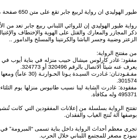
طيور الهوليدي ان رواية لربيع جابر تقع على متن 650 صفحة ، وهي من اصدارات دار التنوير للطباعة والنشر بيروت/لبنان سنة 2011.
رواية طيور الهوليدي إن للروائي اللبناني ربيع جابر تعد من ال
ذكر المجازر والمعارك والقتل على الهوية والإختطاف والإغتيال
الزعتر وضبية وجسر الباشا والكرنتينا والمسلخ والدامور ..
من مفتتح الرواية:
يعرف عنه شيئاً الاتصال بالرقم 320496 أو 324773.
301574.
495371 وله مكافأة.
تفتتح الرواية بسلسلة من إعلانات المفقودين التي كانت تُن
بوصفها آلة تُنتج الغياب والفقدان.
تجري معظم أحداث الرواية داخل بناية تسمى “المبرومة” في من
نموذج مصغر للمجتمع اللبناني خلال الحرب.