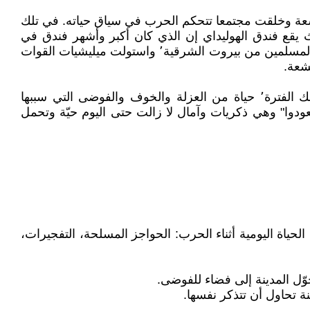
197)٬ وهي الفترة التي شهدت عمليات تهجير واسعة وخلقت مجتمعا تتحكم الحرب في سياق حياته. في تلك
الأكثر شراسة في وسط بيروت حيث يقع فندق الهوليداي إن الذي كان أكبر وأشهر فندق في
بيروت والذي دارت فيه معارك قاسية. كما تم تهجير العدد الأكبر من المسيحيين من بيروت الغربية٬ وتهجير العدد الأكبر من المسلمين من بيروت الشرقية٬ واستولت ميليشيات القوات
في بناية العبد [المبرومة] في الأشرفية يعيش أبطال هذه الرواية٬ وعبر حياة هذه البناية نطل على حياة اللبنانيين في تلك الفترة٬ حياة من العزلة والخوف والفوضى التي سببها
ن أحبتهم الذين "غادروا ولم يعودوا" وهي ذكريات وآمال لا زالت حتى اليوم حيّة وتحمل
ياة اليومية أثناء الحرب: الحواجز المسلحة، التفجيرات،
وّل المدينة إلى فضاء للفوضى.
نة تحاول أن تتذكر نفسها.