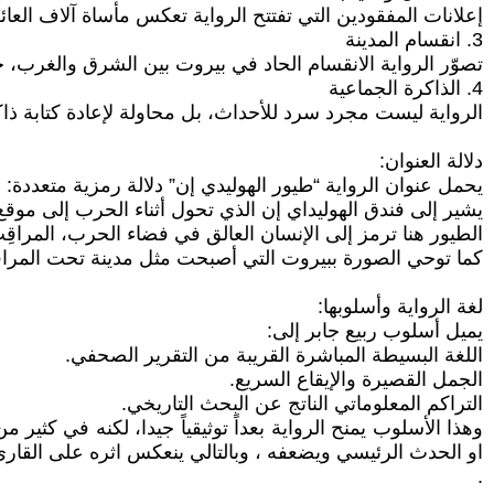
إعلانات المفقودين التي تفتتح الرواية تعكس مأساة آلاف العائ
3. انقسام المدينة
تصوّر الرواية الانقسام الحاد في بيروت بين الشرق والغرب، ح
4. الذاكرة الجماعية
الرواية ليست مجرد سرد للأحداث، بل محاولة لإعادة كتابة ذ
دلالة العنوان:
يحمل عنوان الرواية “طيور الهوليدي إن” دلالة رمزية متعددة:
يشير إلى فندق الهوليداي إن الذي تحول أثناء الحرب إلى موق
الطيور هنا ترمز إلى الإنسان العالق في فضاء الحرب، المراق
كما توحي الصورة ببيروت التي أصبحت مثل مدينة تحت المراقبة
لغة الرواية وأسلوبها:
يميل أسلوب ربيع جابر إلى:
اللغة البسيطة المباشرة القريبة من التقرير الصحفي.
الجمل القصيرة والإيقاع السريع.
التراكم المعلوماتي الناتج عن البحث التاريخي.
وهذا الأسلوب يمنح الرواية بعداً توثيقياً جيدا، لكنه في كثي
او الحدث الرئيسي ويضعفه ، وبالتالي ينعكس اثره على القاريء
.