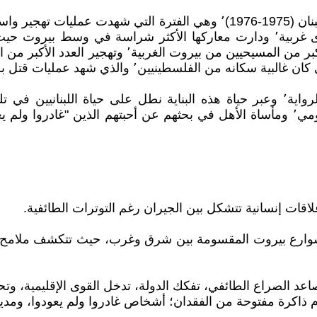
تدور أحداث الرواية في الفترة الأولى من الحرب الأهلية في لبنان (1975-6
المرحلة تم تقسيم بيروت إلى بيروتين٬ واحدة شرقية وأخرى غربية٬ ودارت معاركها 
 من الفلسطينيين٬ والذي شهد عمليات قتل بشعة.
المسلّحون وعمليات الخطف على الهوية٬ ومعاناة العيش اليومي٬ ومأساة الأهل في بحثهم ع
علاقات إنسانية تتشكل بين الجيران رغم التوترات الطائفية.
ى شوارع بيروت المقسومة بين شرق وغرب، حيث تتكشف ملامح الح
صاعد الصراع الطائفي، تفكك الدولة، تدخل القوى الإقليمية، وتح
أمام ذاكرة مفتوحة من الفقدان؛ أشخاص غادروا ولم يعودوا، ومدي