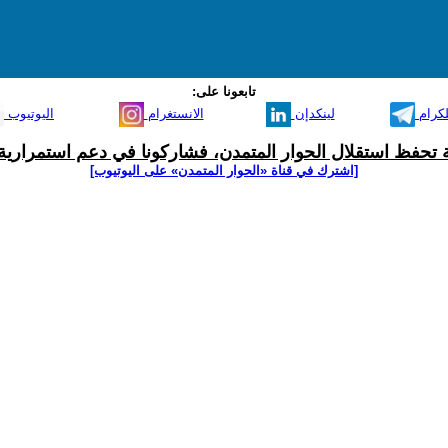
تابعونا على:
لكرام
لينكدإن
الانستغرام
اليوتيوب
ية تحفظ استقلال الحوار المتمدن، فشاركونا في دعم استمرارية 
[اشترك في قناة ‫«الحوار المتمدن» على اليوتيوب]