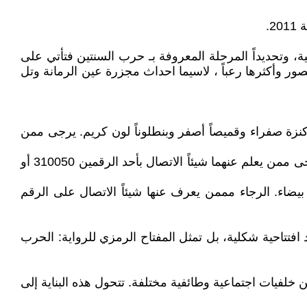
نية، وتحديداً المرحلة المعروفة بـ حرب السنتين فتأتي على
صور وأكثرها رعباً ، لاسيما احداث مجزرة عين الرمانة وتل
نزله في بناية أيوب في الأشرفية يوم الجمعة الماضي ولم يعد. عمره 22 سنة، يرتدي كنزة صفراء وقميصاً أصفر وبنطلوناً لون كريم. يرجى ممن
مفـقـودتـان: غـادرت السيـدة يـوتا الحـوارنـة (30 عاماً) ومعها ابنتها عليا (عامان) منزلهما يوم الخميس الماضي ولم تعودا. يرجى ممن يعلم عنهما شيئاً الاتصال بأحد الرقمين 310050 أو
ضي ولم تعد. عمرها 19 عاماً، ترتدي فستاناً أزرق وكنزة بيضاء. الرجاء مممن يعرف عنها شيئاً الاتصال على الرقم
تتاحية شكلية، بل تمثل المفتاح الرمزي للرواية: الحرب
لفيات اجتماعية وطائفية مختلفة. تتحول هذه البناية إلى