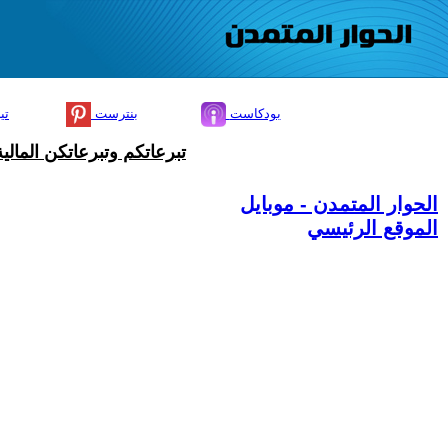
بودكاست
بنترست
تي
تبرعاتكم وتبرعاتكن المال
الحوار المتمدن - موبايل
الموقع الرئيسي