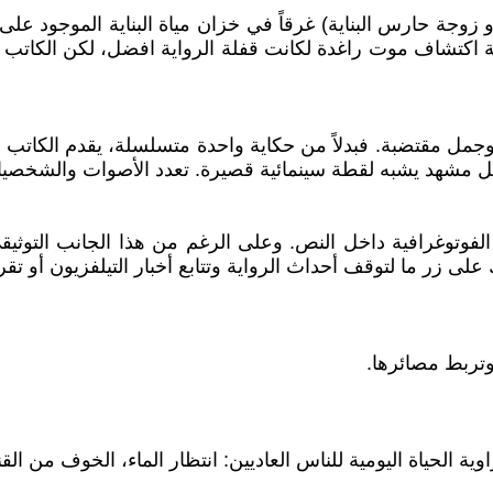
و زوجة حارس البناية) غرقاً في خزان مياة البناية الموجود عل
ية اكتشاف موت راغدة لكانت قفلة الرواية افضل، لكن الكاتب له
جمل مقتضبة. فبدلاً من حكاية واحدة متسلسلة، يقدم الكاتب ع
 مشهد يشبه لقطة سينمائية قصيرة. تعدد الأصوات والشخصيات
 الفوتوغرافية داخل النص. وعلى الرغم من هذا الجانب التوث
ر ما لتوقف أحداث الرواية وتتابع أخبار التيلفزيون أو تقرأ ا
وتربط مصائرها.
ية الحياة اليومية للناس العاديين: انتظار الماء، الخوف من الق