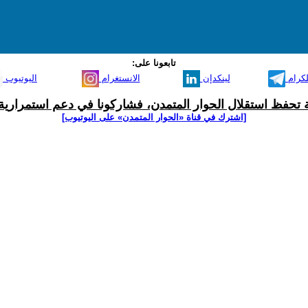
تابعونا على:
لكرام
لينكدإن
الانستغرام
اليوتيوب
ية تحفظ استقلال الحوار المتمدن، فشاركونا في دعم استمرارية 
[اشترك في قناة ‫«الحوار المتمدن» على اليوتيوب]