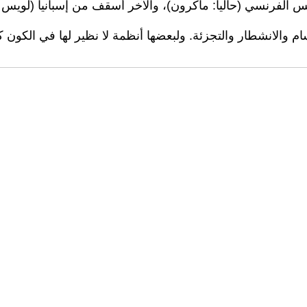
الفرنسي (حاليا: ماكرون)، والآخر أسقف من إسبانيا (لويس س
م والانشطار والتجزئة. ولبعضها أنظمة لا نظير لها في الكون كل