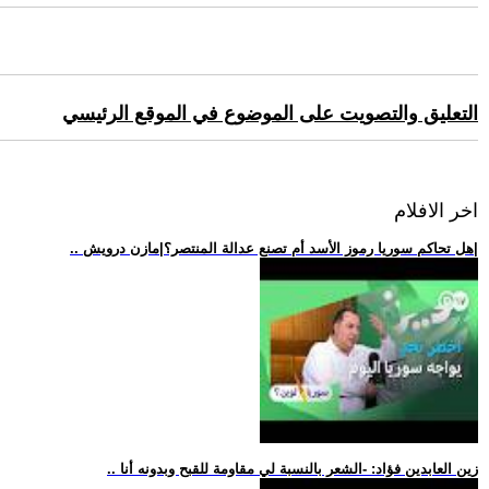
التعليق والتصويت على الموضوع في الموقع الرئيسي
اخر الافلام
.. هل تحاكم سوريا رموز الأسد أم تصنع عدالة المنتصر؟|مازن درويش|
.. زين العابدين فؤاد: -الشعر بالنسبة لي مقاومة للقبح وبدونه أنا