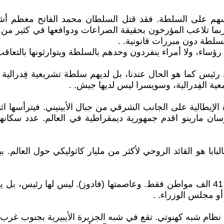
سهم على السلطة. فقد قتل السلطان محمد الفاتح معظم أش
بما تلاعب المؤرخون بحقيقة الصراعات ودوافعها في كثير من ال
السلطة دون مبررات قانونية. .
رؤساء، ولا أمراء ينفردون وحدهم بالسلطة ويتوارثونها بالتعاقب،
رئيس كما هو الحال عندنا، بل لديهم سلطة تشريعية فِدرالية 
ة الفِدرالية، وسويسرا ليس لديها جيش. .
التي تقع في شبه الجزيرة الإيطالية على الجانب الشرقي من جبال الأبينيني. فيت
وربما سمعتم بدولة (ليختنشتاين Liechtenstein) التي يسكنها 41 الف مواطن فقط. وعاصمتها 
و مجلس الوزراء. .