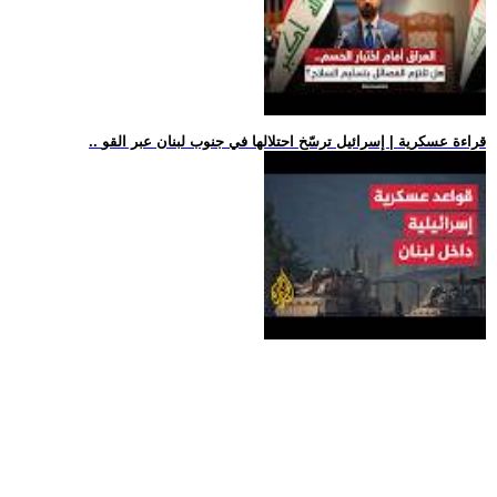
.. قراءة عسكرية | إسرائيل ترسّخ احتلالها في جنوب لبنان عبر القو