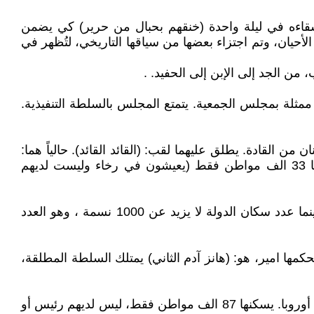
قاءه في ليلة واحدة (خنقهم بحبال من حرير) كي يضمن
أحيان، وتم اجتزاء بعضها من سياقها التاريخي، لتُظهر في
 من الجد إلى الإبن إلى الحفيد. .
ممثلة بمجلس الجمعية. يتمتع المجلس بالسلطة التنفيذية.
رأسها اثنان من القادة. يطلق عليهما لقب: (القائد القائد). حالياً هما:
(دينيس برونزيتي - و إيتالو ريغي) يتغيران كل ستة أشهر، وسان مارينو اقدم جمهورية ديمقراطية في العالم. عدد سكانها 33 الف مواطن فقط (يعيشون في رخاء وليست لديهم
ولدينا أيضا دولة الفاتيكان، التي لا يحكمها ملك ولا سلطان، فالبابا هو القائد الروحي لأكثر من مليار كاثوليكي حول العالم. بينما عدد سكان الدولة لا يزيد عن 1000 نسمة ، وهو العدد
(فادوز). ليس لها رئيس، بل يحكمها امير، هو: (هانز آدم الثاني) يمتلك السلطة المطلقة،
اما الأغرب من هذا كله، فهي دولة (أندورا Andorra)، التي لها نظام شبه كهنوتي. تقع في شبه الجزيرة الأيبيرية بجنوب غرب أوروبا. يسكنها 87 الف مواطن فقط، ليس لديهم رئيس أو