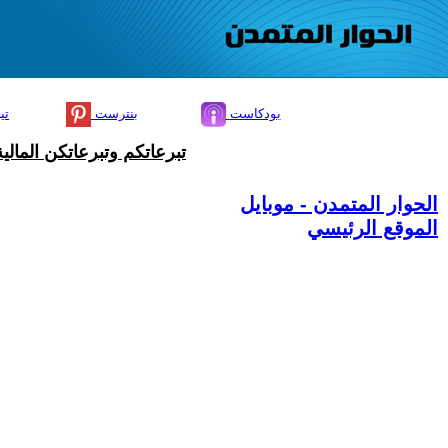
بودكاست
بنترست
تي
تبرعاتكم وتبرعاتكن المال
الحوار المتمدن - موبايل
الموقع الرئيسي