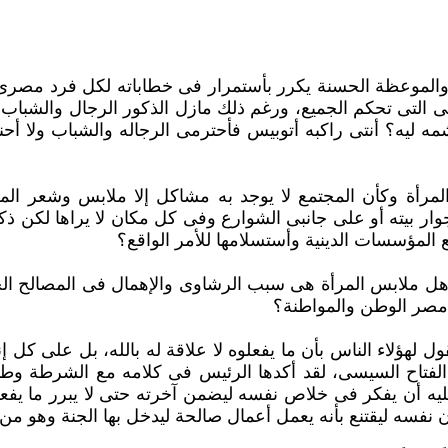
والموعظة الحسنة يكرر بأستمرار فى خطاباته لكل فرد مصرى م
وهى التى تحكم ‏الجميع، ورغم ذلك مازل الذكور الرجال والشبا
مه ليه؟ أنتى راكبه أتوبيس فأحترمى الرجاله والشباب ولا أح
لمرأة وكأن المجتمع لا يوجد به مشاكل إلا ملابس وشعر المر
جوار بيته أو ‏على جانبى الشوارع وفى كل مكان لا يراها لكن
المؤسسات الدينية وأستسلامها للأمر الواقع؟ ‏
ل ملابس المرأة هى سبب الرشاوى والإهمال فى المصالح ال
مصر الوطن ‏والمواطنة؟
تقول لهؤلاء الناس بأن ما يفعلوه لا علاقة له بالله، بل على 
لفتاح السيسى، ‏لقد أكدها الرئيس فى كلامه مع الشرطة وطال
 أن يفكر فى خلاص نفسه ليضمن آخرته حتى لا يبرر ما يفعله م
 نفسه ليقتنع بأنه يعمل أعمال صالحة ‏ليدخل بها الجنة وهو من 