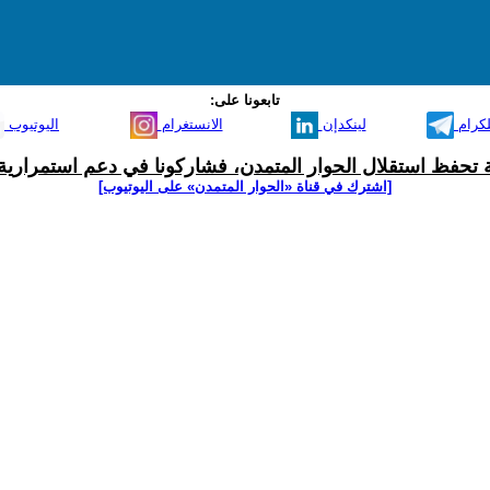
تابعونا على:
لكرام
لينكدإن
الانستغرام
اليوتيوب
ية تحفظ استقلال الحوار المتمدن، فشاركونا في دعم استمرارية 
[اشترك في قناة ‫«الحوار المتمدن» على اليوتيوب]