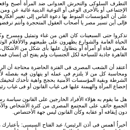
التطرف السلوكى والتحرش العدوانى ضد المرأة أصبح واقعاً 
الإجتماعى أو بالأحرى الوعى أو التوعية الدينية غائبة عن 
على أن المؤسسات المنوط ‏بها دعوة الناس إلى تغيير أفكارها 
فإلى أين تسير مصر يا أصحاب العقول المتحجرة وأنتم ترف
تذكروا حتى السبعينات كان الفن من غناء وتمثيل ومسرح وكل 
الحياة العامة والشوارع يظهرون على طبيعتهم والالأفلام ال
ملابس فتاة أو أمرأة أو يتطاول ‏عليها بأى شكل من الأشكال
القاهرة جاذبة للسياحة لكل الجنسيات ولم يفتح أى إنسان فمه ل
أعتقد أن الشعب المصرى فى الفترة الحاضرة محتاجة أن الرئيس
ومحاسبة كل من لا يلتزم فى عمله او يتهاون فيه بفصله لأنه 
الشرطة وبقية المؤسسات ‏الأمنية بحجج واهية تأخذك لتخيف
إخضاع المرأة والهيمنة عليها فى غياب القانون أو فى غياب رئيس 
هل ما يقوم به هؤلاء الأفراد الخارجين على القانون سياسة 
الجميع خائف على المجتمع المصرى من كثرة الأشخاص والأدعيا
دون إيقافه أو عقابه وكأن القانون ليس جهة الأختصاص.‏
أخيراُ أهمس فى أذن الرئيس/ عبد الفتاح السيسى: بأعتبارك 