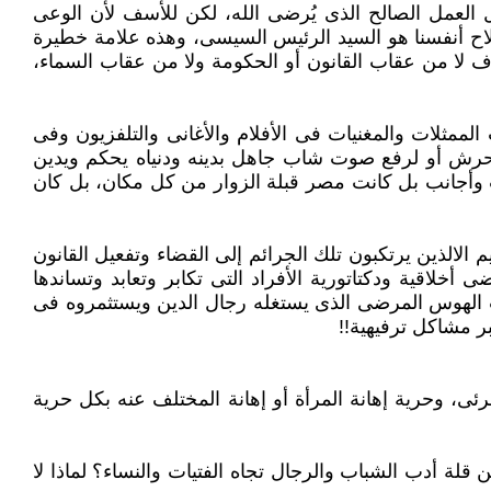
 العمل ‏الصالح الذى يُرضى الله، لكن للأسف لأن الوعى
صلاح أنفسنا هو السيد الرئيس السيسى، وهذه علامة خطيرة
اف لا من عقاب القانون أو الحكومة ‏ولا من عقاب السماء،
مثلات ‏والمغنيات فى الأفلام والأغانى والتلفزيون وفى
 للتحرش أو لرفع صوت شاب جاهل بدينه ودنياه يحكم ويدين
 وأجانب بل كانت مصر قبلة الزوار من ‏كل مكان، بل كان
لالذين ‏يرتكبون تلك الجرائم إلى القضاء وتفعيل القانون
خلاقية ودكتاتورية الأفراد التى تكابر وتعابد وتساندها
الهوس المرضى الذى يستغله ‏رجال الدين ويستثمروه فى
ر مشاكل ترفيهية!!‏
ى، ‏وحرية إهانة المرأة أو إهانة المختلف عنه بكل حرية
 ‏أدب الشباب والرجال تجاه الفتيات والنساء؟ لماذا لا