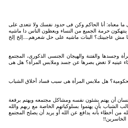
ا معناه: ‏أنا الحاكم وكن فى حدود نفسك ولا تتعدى على
ب ينتهكون حرمة الجميع من النساء ويعظون الناس دا ماشيه
نا مش عاجبينك؟ البنات ‏ماشيه على حل شعرهم....إلخ إلخ
أة ‏وجسدها والفتنة والهيجان الجنسى الذكورى، المجتمع
 ذكاء عينيه لا تغض بصرها عن جسد وملابس المرأة؟ هل هى
حكومية؟ ‏هل ملابس المرأة هى سبب فساد أخلاق الشباب
كل إنسان ‏أن يهتم بشئون نفسه ومشاكل مجتمعه ويهتم برفعة
ب الشباب بأن يهتموا بسلوكياتهم الخاصة مع ربهم والله
ن أخطاء بأنه يدافع عن الله أو ‏يريد أن يصلح المجتمع
الخاسرين!!‏