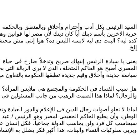
السيد الرئيس بكل أدب وأحترام وأخلاق وبالمنطق وبالحكمة 
حرية الآخرين بأسم دينك أياً كان دينك لأن مصر لها قوانين 
كده ليه؟ البنت دى ‏ليه لابسه اللبس ده؟ هوا إنتى مش محتش
إلخ.‏
يعنى يا سيادة الرئيس إنتهاك صريح وتدخلاً صارخ فى حياة ا
المصرى أصبح هو الحاكم المتخلف الذى لا يرى الزبالة التى ب
سياسة جديدة ‏وأخلاق وقيم جديدة تطبقها الحكومة بالتعاون مع 
هل سبب الفساد فى الحكومة والمجتمع هى ملابس المرأة؟ ه
والرجال؟ لماذا هذا الصمت الرهيب من جانب المسئولين فى 
لماذا لا تعلو أصوات رجال الدين فى الإعلام والدور العبادة و
الوطن، وأن يطيع الحاكم الحقيقى لمصر وهو الرئيس / عبد ا
سيحاسب كل فرد ولن يحاسب ‏الدولة جماعياً، فكل إنسان عليه
ويربى سلوكيات النساء والبنات، هذا أكبر فكر يضلل به الإنسان