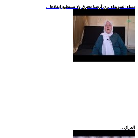
.. نساء السويداء نرى أرضنا تحترق ولا نستطيع إنقاذها
.. العراق