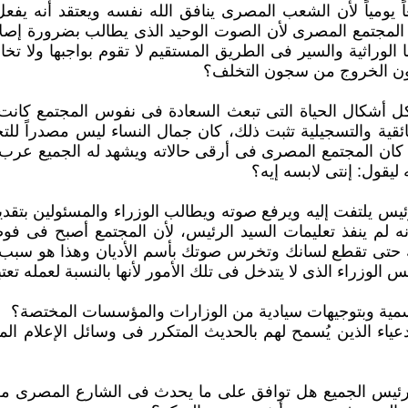
يومياً لأن الشعب المصرى ينافق الله نفسه ويعتقد أنه يفعل
ومن المجتمع المصرى ‏لأن الصوت الوحيد الذى يطالب بضرورة إ
الوراثية والسير فى الطريق المستقيم لا تقوم بواجبها ولا تخ
ضون الخروج من سجون التخلف؟
أشكال الحياة التى تبعث السعادة فى نفوس المجتمع كانت الم
وثائقية والتسجيلية تثبت ‏ذلك، كان جمال النساء ليس مصدراً
، كان المجتمع المصرى فى أرقى حالاته ويشهد له الجميع عرب
يقول: إنتى لابسه إيه؟‏
 يلتفت إليه ويرفع صوته ويطالب الوزراء والمسئولين بتقديم ا
لم ينفذ تعليمات ‏السيد الرئيس، لأن المجتمع أصبح فى فوضى أ
ك حتى تقطع لسانك وتخرس صوتك بأسم الأديان وهذا هو سبب 
الوزراء الذى لا يتدخل فى تلك ‏الأمور لأنها بالنسبة لعمله تعتب
رسمية وبتوجيهات سيادية من الوزارات والمؤسسات المختصة؟
ء الذين يُسمح لهم بالحديث المتكرر فى وسائل الإعلام المرئ
رئيس الجميع هل توافق على ما يحدث فى الشارع المصرى من قلة