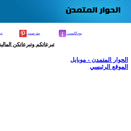
بودكاست
بنترست
تي
تبرعاتكم وتبرعاتكن المال
الحوار المتمدن - موبايل
الموقع الرئيسي