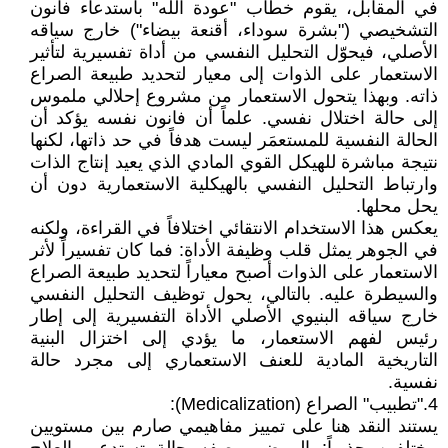
في المقابل، يقوم خطاب "عودة الله" باستدعاء فانون
التشخيصي ("بشرة سوداء، أقنعة بيضاء") خارج سياقه
الأصلي، فيحوّل التحليل النفسي من أداة تفسيرية لتأثير
الاستعمار على الذوات إلى معيار لتحديد طبيعة الصراع
ذاته. وبهذا يتحول الاستعمار من مشروع إحلالي ملموس
إلى حالة اختلال نفسي. علماً أن فانون نفسه يؤكد أن
الحالة النفسية للمستعمَر ليست هدفاً في حد ذاتها، لكنها
نتيجة مباشرة للهيكل القوي المادي الذي يعيد إنتاج الذات
وارتباط التحليل النفسي بالهيكلية الاستعمارية دون أن
يحل محلها.
يعكس هذا الاستخدام الانتقائي اختلافاً في القراءة، ولكنه
في الجوهر يمثل قلب وظيفة الأداة: فما كان تفسيراً لأثر
الاستعمار على الذوات أصبح معياراً لتحديد طبيعة الصراع
والسيطرة عليه. بالتالي، يحول توظيف التحليل النفسي
خارج سياقه البنيوي الأصلي الأداة التفسيرية إلى إطار
رئيس لفهم الاستعمار، ما يؤدي إلى اختزال البنية
التاريخية المادية للعنف الاستعماري إلى مجرد حالة
نفسية.
4."تطبيب" الصراع (Medicalization):
يستند النقد هنا على تمييز مفاهيمي صارم بين مستويين