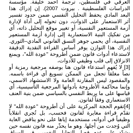
العرقي في فلسطين، ترجمة أحمد خليفة. مؤسسة
الدراسات الفلسطينية . بيروت 2007). إن إدراك هذا
البعد المادي يحفظ التحليل النفسي ضمن حدود تفسير
أثر الاستعمار على الذوات، دون تحوله إلى أداة لإدارة
أزمة المستعمِر النفسية، أو تغيير موقع التحليل ذاته، أي
من تفكيك البنية الاستعمارية إلى إدارة أزمة المستعمِر
النفسية، أي يحمي جوهر النسق الفانوني المادي–الثوري.
إدراك هذا التوازن يوفر أساس القراءة النقدية الدقيقة
لاستدعاء أدوات فانون ضمن أطروحة "عودة الله"، ويمنع
الانزلاق إلى قلب وظيفي للأدوات،
[3] لا يُفهم استدعاء فانون هنا بوصفه مرجعية رمزية أو
نصاً مغلقاً تجعل من الممكن تسويغ أي قراءة باسمه.
والمقصود ليس المقارنة العامة ولا الاستشهاد الاسمي،
وإنما محاكمة الأطروحة بأدواتها المرجعية التأسيسية، أي
قياسها على ما يربط النفسي بالسياسي ضمن بنية العنف
الاستعماري وفقاً لفانون.
[4]تقوم الحجة المركزية على أن أطروحة "عودة الله" لا
تقدّم قراءة مغايرة لفانون فحسب، بل تُجري انقلاباً
وظيفياً في أدواته، مستخدمة إياها على نحو يناقض الغاية
التي وُجدت من أجلها. وهو ما يحذّر منه فانون نفسه حين
يشدّد على عدم فصل التحليل النفسي، في السياق