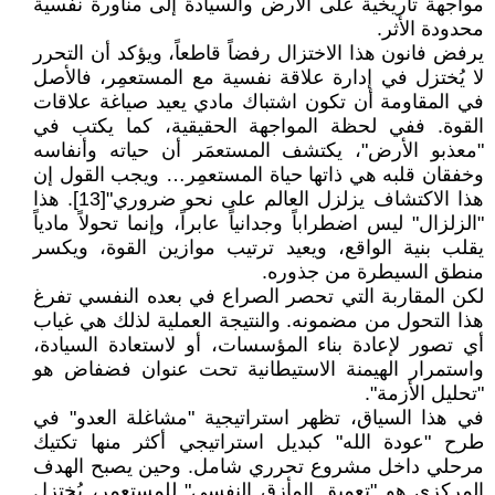
مواجهة تاريخية على الأرض والسيادة إلى مناورة نفسية
محدودة الأثر.
يرفض فانون هذا الاختزال رفضاً قاطعاً، ويؤكد أن التحرر
لا يُختزل في إدارة علاقة نفسية مع المستعمِر، فالأصل
في المقاومة أن تكون اشتباك مادي يعيد صياغة علاقات
القوة. ففي لحظة المواجهة الحقيقية، كما يكتب في
"معذبو الأرض"، يكتشف المستعمَر أن حياته وأنفاسه
وخفقان قلبه هي ذاتها حياة المستعمِر… ويجب القول إن
هذا الاكتشاف يزلزل العالم على نحو ضروري"[13]. هذا
"الزلزال" ليس اضطراباً وجدانياً عابراً، وإنما تحولاً مادياً
يقلب بنية الواقع، ويعيد ترتيب موازين القوة، ويكسر
منطق السيطرة من جذوره.
لكن المقاربة التي تحصر الصراع في بعده النفسي تفرغ
هذا التحول من مضمونه. والنتيجة العملية لذلك هي غياب
أي تصور لإعادة بناء المؤسسات، أو لاستعادة السيادة،
واستمرار الهيمنة الاستيطانية تحت عنوان فضفاض هو
"تحليل الأزمة".
في هذا السياق، تظهر استراتيجية "مشاغلة العدو" في
طرح "عودة الله" كبديل استراتيجي أكثر منها تكتيك
مرحلي داخل مشروع تحرري شامل. وحين يصبح الهدف
المركزي هو "تعميق المأزق النفسي" للمستعمِر، يُختزل