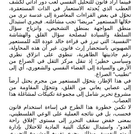
فبينما أراد فانون للتحليل النفسي لعب دور أداتي لكشف
العطب الذي يُحدثه الاستعمار في الذات المستعمَرة،
تحوّل في بعض القراءات المعاصرة إلى عدسة نرى من
خلالها المستعمِر "مريضا" تجب مشاغلته. فيجري استبدال
منطق المواجهة بمنطق التشخيص، وانزياح سؤال
السلطة والسيادة لمصلحة سؤال القلق والهشاشة
"النفسية: التي تبرز في قراءة خالد عودة الله للمستعمِر
الصهيوني باستحضار إرث فانون. غير أن هذه المحاولة،
رغم جاذبيتها الظاهرية، تنطوي على انزلاق نظري
وسياسي خطير؛ إذ تنقل مركز الثقل في الصراع من
الأرض والسيادة إلى الفضاء النفسي والشعوري، أي إلى
"تطبيب" الصراع.
في هذا الإطار، يتحوّل المستعمِر من مجرم يحتل أرضاً
إلى عصابي يعاني من القلق، وتتحوّل المقاومة من
مشروع تحرير شامل إلى مجموعة تكتيكات لمشاغلة هذا
العصاب.
لا تكمن خطورة هذا الطرح في إساءة استخدام فانون
فحسب، بل في نتائجه العملية على الوعي الفلسطيني،
بمعنى خفض سقف التحرر إلى مستوى "إقلاق راحة
العدو"، واستبدال تفكيك البنية المادية للاحتلال بإدارة
أزمته النفسية. وبذلك، يجري تفريغ المشروع التحرري