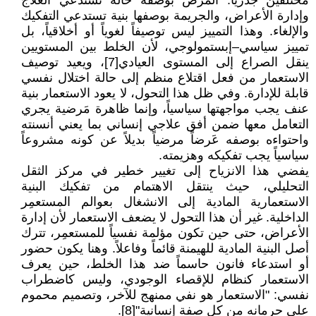
مختلفين جذرياً: المرض بوصفه حالة تستدعي العلاج
وإدارة الأعراض، والجريمة بوصفها بنية تستدعي التفكيك
والإلغاء. وهذا التمييز ليس توصيفاً لغوياً أو أخلاقياً، بل
تمييز سياسي–إبستمولوجي، لأن الخلط بين المستويين
ينقل الصراع إلى المستوى العيادي[7]، ويعيد توصيف
الاستعمار من فعل اقتلاع منظم إلى حالة اختلال نفسي
قابلة للإدارة. وفي ظل هذا التحول، لا يعود الاستعمار بنية
عنف يجب مواجهتها سياسياً، وإنما ظاهرة مَرضية يجري
التعامل معها ضمن أفق علاجي إنساني بما يعني أنسنته
واحتواءه بوصفه عَرضاً مرضياً بديلاً عن كونه مشروعاً
سياسياً يجب تفكيكه وهزيمته.
يفضي هذا الانزياح إلى تغيير خطير في مركز الثقل
التحليلي، حيث ينتقل الاهتمام من تفكيك البنية
الاستعمارية المادية إلى الانشغال بعوالم المستعمِر
الداخلية. غير أن هذا التحول لا يضعف الاستعمار لأن إدارة
الأعراض، حتى حين تكون مؤلمة نفسياً للمستعمِر، تترك
أصل البنية المادية للهيمنة قائماً وفاعلاً. وهنا يكون حضور
أو استدعاء فانون حاسماً ضد هذا الخلط، حين يعرف
الاستعمار كنظام للإقصاء الوجودي، وليس كاضطراب
نفسي: "الاستعمار هو نفي ممنهج للآخر، وتصميم محموم
على حرمانه من كل صفة إنسانية"[8].