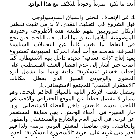
أبعد ما يكون تمريناً وجودياً للتكيّف مع هذا الواقع.
....
1. في الإنصاف البحثي والسياق السوسيولوجي
قبل الشروع في التفكيك النقدي، لا بد من تثبيت نقطتي
ارتكاز ضروريتين لفهم طبيعة هذه الأطروحة وحدودها
الموضوعية. أولاهما تتعلق بما أصاب فيه الباحث حين نجح
في التقاط ما يغيب غالباً عن التحليلات السياسية
الصرفة، بتعامله مع أحد أبعاد الحركة الصهيونية كمشروع
يعيد إنتاج "ذات إنسانية" جديدة داخل بنية الاستيطان. كما
أصاب حين أشار إلى عدم اقتصار العنف الفلسطيني على
إحداث خسائر "عسكرية" مادية وإنما بما يشمل أثره
المعنوي والوجودي العميق الذي يعطل إمكانات
"الاستقرار النفسي" للمجتمع الاستيطاني.[1]
وتتصل نقطة الارتكاز الثانية بالسياق الحاكم للبحث، وهو
مسار لا ينفصل قطعاً عن الموقع الجغرافي والاجتماعي
للباحث نفسه. فالعيش داخل الفضاء الاستيطاني -وإن
جاز التعبير- في "أمعاء الوحش"، يتيح معاينة المستعمِر
عن قرب: في الحيز العام والشارع والمستشفى والمقهى
والحافلة... وفي تفاصيل المعيش اليومي برمته، ولذا فهو
أقدر منى غريه على تعرية "الأسطورة العسكرية" للعدو،