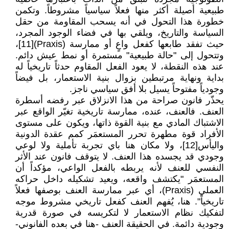
طبيعية أصيلة أكثر منها فعلاً سياسياً مشروطاً. وتكمن
خطورة هذا التحول في أنه يسحب المقاومة من حقل
السياسة والتاريخ، ويلقي بها في فضاء الوجود المجرد،
حيث تفقد طابعها كفعل واعٍ أو ممارسة (Praxis)[11]،
وتتحول إلى "حالة طبيعية" مستمرة أو نمط عيش دائم.
عند هذه النقطة، لا يعود الفعل المقاوم حدثاً تاريخياً له
بداية ونهاية مرتبطين بزوال بنية الاستعمار، بل فيضاً
وجودياً مفتوحاً يسيل بلا أفق سياسي ناجز.
يحذّر فانون صراحة من هذا الانزلاق عبر رفضه أسطرة
العنف. فالعنف، عنده، ممارسة تاريخية تغيّر الواقع عبر
الاشتباك المادي مع بنية القوة ذاتها، ويكون على مستوى
الأفراد قوة مطهرة تحرر المستعمَر كمم عقدة الدونية
واليأس[12]، ولا مكان هنا باي تجربة تأملية ولا لوعي
وجودي قد يجسده هذا العنف. لا يتوقف فانون عند الأثر
النفسي للعنف لأنه يربطه بالفعل الواعي، مؤكداً أن
المستعمَر "يكتشف واقعه، ويعيد تشكيله داخل حراكه
العملي (Praxis)، أي عبر ممارسة العنف بوصفها فعلاً
تاريخياً". هنا، يُفهم العنف كفعل تاريخي مشروط موجه
لتفكيك نظام الاستعمار لا لتكريسه في صورة قدرية
وجودية دائمة. في الحقيقة العنف -هنا في بعده الفانوني-