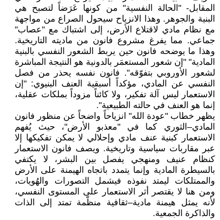
المقابل- "الحالة النفسية" من كونها عَرَضاً لتصبح هي
البنية والجوهر. وهذا الانزياح سيحول الصراع من مواجهة
مع نظام مادي لاقتلاع الأرض، إلى اشتباك مع "عصاب"
جماعي. مما يفرغ مشروع فانون من ماديته التاريخية.
وهذا ما يوضحه فانون حين يربط الشعور النفسي بالبنية
المادية" "إن شعور المستعمَر بالدونية هو النتيجة المباشرة
لشعور الأوروبي بتفوّقه". فانون نفسه يحذر من فصل
النفسي عن المادي، مؤكداً أسبقية العنف البنيوي: "إن
الاستعمار ليس آلة تفكير، ولا كائناً مزوداً بملكات عقلية،
إنما هو العنف في حالته الطبيعية".
يظهر خطاب "عودة الله" انزياحاً واضحاً عن منظور فانون
المادي–الثوري كما في "معذبو الأرض"، حيث يُفهم
الاستعمار كبنية عنف مادي وإحلالي لا يمكن تفكيكها إلا
عبر مقاربات سياسية وتاريخية. ويصف فانون الاستعمار
كنظام عنيف ومنهجي يفصل بين البشر، لا يكتفي
بالسيطرة المادية وإنما يتمدد باتجاه الهيمنة على الأرض
والممتلكات ليمتد نفوذه فيشمل التصورات والهُويات،
ومن هنا لا يقتصر أثر الاستعمار على المستوى النفسي،
لأنه يمثل هيمنة مادية–ثقافية منظّمة تمتد إلى الذات
والذاكرة الجمعية.