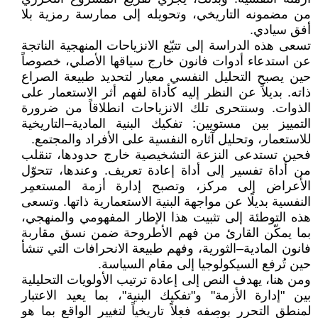
من مضمونه التاريخي، وتحويله إلى ممارسة رمزية بلا
أفق سيادي.
تسعى هذه الدراسة إلى تتبّع الانزياحات المنهجية الناتجة
عن استدعاء أدوات فانون خارج سياقها الأصلي، خصوصاً
حين يصبح التحليل النفسي معيار لتحديد طبيعة الصراع
ذاته. بديلاً عن النظر إليه كأداة لفهم أثر الاستعمار على
الذوات. وسنتحرى تلك الانزياحات انطلاقاً من ضرورة
التمييز بين مستويين: تفكيك البنية المادية–التاريخية
للاستعمار، وتحليل آثاره النفسية على الأفراد والمجتمع.
فحين تستدعى النزعة التشخيصية خارج حدودها، تنقلب
من أداة تفسير إلى أداة إعادة تعريف. وعندها، تتحوّل
الأعراض إلى مركز، وتصبح إدارة أزمة المستعمِر
النفسية بديلًا عن مواجهة البنية الاستعمارية ذاتها. وتسعى
هذه التوطئة إلى تثبيت هذا الإطار المفهومي والمنهجي،
بما يمكّن القارئ من فهم الأطروحة ضمن نسق مقاربة
فانون المادية–الثورية، وفهم طبيعة الانحرافات التي تنشأ
حين تُرفع السيكولوجيا إلى مقام السياسة.
ومن هنا، يهدف النص إلى إعادة ترتيب الأولويات التحليلية
بين "إدارة الأزمة" و"تفكيك البنية"، بما يعيد الاعتبار
لمنطق التحرر بوصفه فعلاً تاريخياً لتغيير الواقع بما هو