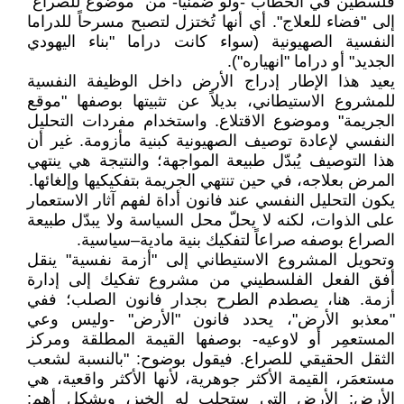
فلسطين في الخطاب -ولو ضمنياً- من "موضوع للصراع"
إلى "فضاء للعلاج". أي أنها تُختزل لتصبح مسرحاً للدراما
النفسية الصهيونية (سواء كانت دراما "بناء اليهودي
الجديد" أو دراما "انهياره").
يعيد هذا الإطار إدراج الأرض داخل الوظيفة النفسية
للمشروع الاستيطاني، بديلاً عن تثبيتها بوصفها "موقع
الجريمة" وموضوع الاقتلاع. واستخدام مفردات التحليل
النفسي لإعادة توصيف الصهيونية كبنية مأزومة. غير أن
هذا التوصيف يُبدّل طبيعة المواجهة؛ والنتيجة هي ينتهي
المرض بعلاجه، في حين تنتهي الجريمة بتفكيكيها وإلغائها.
يكون التحليل النفسي عند فانون أداة لفهم آثار الاستعمار
على الذوات، لكنه لا يحلّ محل السياسة ولا يبدّل طبيعة
الصراع بوصفه صراعاً لتفكيك بنية مادية–سياسية.
وتحويل المشروع الاستيطاني إلى "أزمة نفسية" ينقل
أفق الفعل الفلسطيني من مشروع تفكيك إلى إدارة
أزمة. هنا، يصطدم الطرح بجدار فانون الصلب؛ ففي
"معذبو الأرض"، يحدد فانون "الأرض" -وليس وعي
المستعمِر أو لاوعيه- بوصفها القيمة المطلقة ومركز
الثقل الحقيقي للصراع. فيقول بوضوح: "بالنسبة لشعب
مستعمَر، القيمة الأكثر جوهرية، لأنها الأكثر واقعية، هي
الأرض: الأرض التي ستجلب له الخبز، وبشكل أهم: