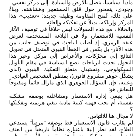
مادياً–سياسياً، يتصل بالأرض والسيادة، إلى مركز نفسي–
وجودي، يتمحور حول قلق المستعمِر وهشاشته. وبناءً
على ذلك، تُمنح المقاومة وظيفة جديدة: «تعذيب» هذا
المركز وإرباكه، بديلاً عن تفكيكه وإلغائه.
والخلاف مع هذه المقولات ليس خلافاً في توصيف الآثار
النفسية للاستعمار، ولا في البلاغة المستخدمة لعرض
عنفه الرمزي- إذ أصاب الباحث في توصيف جانب من
هذه الآثار- بل يكمن في الخطأ البنيوي المتمثل في تحويل
النتائج إلى محرّكات، والأعراض إلى مركز. وعبر هذا
التحول تحدث انزياحات تضع السياسة في مقام التأويل
السيكولوجي، وتستبدل منطق التفكيك البنيوي (الذي
يشكّل جوهر مشروع فانون)، بمنطق التشخيص العيادي.
وعليه، فإن السؤال الجوهري الذي مازال قائماً ومفتوحاً
للنقاش هو:
هل ينبغي إدارة الاستعمار ومشاغلته بوصفه مشكلة
نفسية، أم يجب فهمه كبنية مادية ينغي هزيمته وتفكيكها
؟
لا مجال هنا للالتباس.
لم يقارب فانون الاستعمار قط بوصفه "مرضاً" يستدعي
العلاج. لقد نظر إلية باعتباره نظاماً تاريخياً من العنف