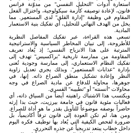
استعارة أدوات "التحليل النفسي" من مدوّنة فرانس
فانون، لإعادة توصيفه كأزمة سيكولوجية، واختزال الفعل
المقاوم في وظيفة "إدارة القلق" لدى المستعمِر. مما
يخل من الهدف النهائي للتحليل، أي تفكيك بنية الاستعمار
المادية.
تسعى هذه القراءة، عبر تفكيك المفاصل النظرية
للأطروحة، إلى تبيان المخاطر السياسية والاستراتيجية
المترتبة على هذا الانزياح النفسي؛ إذ يُعاد تعريف
المقاومة من ممارسة تاريخية "براكسيس" تهدف إلى
تفكيك النظام الاستعماري، إلى ممارسة وجودية تُعنى
بإدارة "عذابات المستعمِر". وبذلك يجري تعديل زاوية
النظر وإعادة تشكيل منطق الصراع ذاته. إنها، في
جوهرها، محاولة للدفاع عن مادية الصراع في وجه
محاولات "أنسنته" أو "تطبيبه" القسري.
ويكتسب هذا الاشتباك راهنيته أيضاً من السياق ذاته، أي
فعاليات مئوية فانون في جامعة بيرزيت، حيث بدا إرثه
حاضراً بوصفه موضوعاً للتأويل بقدر ما هو أداة للصراع.
ومن هنا، لم تكن العودة إلى فانون ترفاً أكاديمياً، بل
ضرورة لفحص الكيفية التي يُعاد بها توظيف فكره اليوم
داخل خطاب يبتعد تدريجياً عن جذره التحرري.