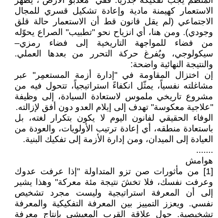
المنظّم يجب تفكيكه جذرياً. ففي "معذبو الأرض"، يظهر
الاستعمار كهيمنة مادية وإعادة تشكيل قسري للمجال
الاجتماعي (لم يقل قانون قط أن الاستعمار حالة قلق
وجودي). ومن هنا، أي انزياح نحو "تطبيب" الصراع يحوّله
من فضاء للمواجهة التاريخية إلى فضاء رمزي–
سيكولوجي، ويُفرغ حركة التحرر من بعدها العملي.
والنتيجة النهائية واضحة:
إن اختزال المقاومة في "إدارة أزمة المستعمِر" عبر
مشاغلته نفسياً، يمثّل انكفاءً استراتيجياً، تتحول فيه من
مشروع تاريخي ملموس لاستعادة السيادة، إلى وظيفة
"علاجية معكوسة" تهدف إلى إيلام العدو دون أفق لإزالته.
الوفاء الحقيقي لفانون اليوم لا يكون بتكرار لغته، بل
باستعادة منطقه، أي إعادة ترتيب الأولويات، والعودة من
العيادة إلى الميدان، ومن إدارة الأزمة إلى تفكيك البنية.
.......
هوامش
[1] من مأثورات صن تزو المتداولة "إذا عرفت عدوك
وعرفت نفسك، فلا تخشَ نتيجة مئة معركة" وهذا يشير
إلى أن المعرفة استراتيجية وليست مجرد تشخيص
نفسي. ويعزز التمييز بين المعرفة التفكيكية والمعرفة
تشخيصية. حول علاقة القرب المعيشي بإنتاج معرفة