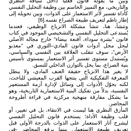
وبين ما يقوله فانون فعلياً داخل سياقه النظري
والتاريخي، مع التمييز الحاسم بين وظيفة التحليل النفسي
كأداة تفسير لأثر الاستعمار على الذوات، وبين تحويله إلى
إطار ناظم لتعريف طبيعة الصراع نفسه.[6]
وتنشأ، هنا، تنشأ مشكلة الانزياح الوظيفي، فعندما
يُستدعى التحليل النفسي والتشخيصي الموجود في كتاب
فانون "بشرة سوداء، أقنعة بيضاء" خارج مجاله الأصلي
ليحل محل أدوات فانون المادي–الثوري في "معذبو
الأرض"، سوف تنقلب العلاقة بين النفسي والسياسي،
ويُستبدل مستوى تفسير أثر الاستعمار بمستوى تأسيس
بنية الصراع، بما يخل بالتوازن الداخلي للنسق.
لا يغير هذا الانزياح حقيقة العنف المادي، ولا يبطل
المعرفة التفكيكية التي ينتجها القرب المعيشي للباحث،
لكنه يحوّل الأدوات إلى وسائل لإدارة أزمة المستعمِر
النفسية، بدلاً من تفكيك البنية الاستعمارية التاريخية، وهو
ما يشكل مفارقة منهجية مركزية في قراءة أطروحة
المحاضر.
المأزق النظري هنا ليست في الانتقاء، بل في تغيير، أو
قلب وظيفة الأداة؛ يستخدم فانون التحليل النفسي
ليشرح آثار الاستعمار على الذوات بالدرجة الأولى قبل
تعريف طبيعة الاستعمار. بينما يرفع المحاضر -في