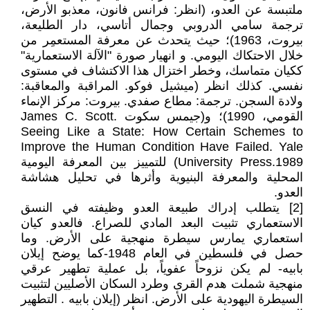
ملتبسة عن العدو، (انظر: فرانس فانون، معذبو الأرض،
ترجمة سامي الدروبي وجمال أتاسي، دار الطليعة،
بيروت، 1963)؛ حيث يتحدث عن معرفة المستعمِر من
خلال الاحتكاك اليومي. و انهيار صورة "الآلة الاستعمارية"
ككيان متماسك، وخطر اختزال هذا الاكتشاف في مستوى
نفسي. كذلك انظر (ميشيل فوكو. المراقبة والمعاقبة:
ولادة السجن. ترجمة: مطاع صفدي. بيروت: مركز الإنماء
القومي، 1990)؛ و(جيمس سكوت James C. Scott.
Seeing Like a State: How Certain Schemes to
Improve the Human Condition Have Failed. Yale
University Press.1989) للتمييز بين المعرفة اليومية
المحلية والمعرفة البنيوية وأثرها في تحليل هشاشة
العدو.
[2] يتطلب إدراك طبيعة العدو وظيفته في النسق
الاستعماري تثبيت البعد المادي للصراع. فالعدو كيان
استعماري يمارس سيطرة منهجية على الأرض. وما
حصل في فلسطين في العام 1948-كما يوضح إيلان
بابيه- لم يكن نزوحاً عفوياً، بل عملية تطهير عرقي
منهجية شملت هدم القرى وطرد السكان الأصليين لتثبيت
السيطرة اليهودية على الأرض. انظر (إيلان بابيه . التطهير