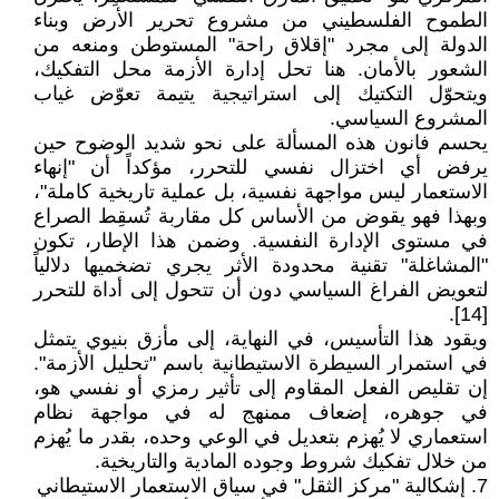
الطموح الفلسطيني من مشروع تحرير الأرض وبناء
الدولة إلى مجرد "إقلاق راحة" المستوطن ومنعه من
الشعور بالأمان. هنا تحل إدارة الأزمة محل التفكيك،
ويتحوّل التكتيك إلى استراتيجية يتيمة تعوّض غياب
المشروع السياسي.
يحسم فانون هذه المسألة على نحو شديد الوضوح حين
يرفض أي اختزال نفسي للتحرر، مؤكداً أن "إنهاء
الاستعمار ليس مواجهة نفسية، بل عملية تاريخية كاملة"،
وبهذا فهو يقوض من الأساس كل مقاربة تُسقِط الصراع
في مستوى الإدارة النفسية. وضمن هذا الإطار، تكون
"المشاغلة" تقنية محدودة الأثر يجري تضخميها دلالياً
لتعويض الفراغ السياسي دون أن تتحول إلى أداة للتحرر
[14].
ويقود هذا التأسيس، في النهاية، إلى مأزق بنيوي يتمثل
في استمرار السيطرة الاستيطانية باسم "تحليل الأزمة".
إن تقليص الفعل المقاوم إلى تأثير رمزي أو نفسي هو،
في جوهره، إضعاف ممنهج له في مواجهة نظام
استعماري لا يُهزم بتعديل في الوعي وحده، بقدر ما يُهزم
من خلال تفكيك شروط وجوده المادية والتاريخية.
7. إشكالية "مركز الثقل" في سياق الاستعمار الاستيطاني