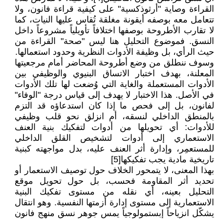
القراءة وصاية "أرثوذكسية" على كيفية قراءة فانون، ولا
تتعامل معه بوصفه أيقونة مغلقة تُقاس عليها النيات، كما
لا تقارب الأطروحة بوصفها اختلافاً تأويلياً مشروعاً داخل
النسق. فموضوع التحليل هنا ليس "صحة" القراءة من
حيث الرأي، بل وظيفة الأدوات النظرية وحدود استعمالها.
وسوف ننطلق من وضع أطروحة المحاضر أمام مرجعيتها
المعلنة، بهدف اختبار الاتساق البنيوي والوظيفي بين
الأدوات المستعملة والغاية التي وُضعت لها تلك الأدوات
في الأصل. هذا الاختبار لا يهدف إلى قياس درجة "الوفاء"
لفانون، بل إلى فحص ما إذا كان استدعاؤه قد التزم
بالمنطق الداخلي لنسقه، أم انزلق نحو قلب وظيفي
للأدوات: أي تحويلها من أدوات لتفكيك بنية العنف
الاستعماري إلى أدوات لتشخيص القلق الداخلي
للمستعمِر، وإدارة أثر العنف عليه، بدل مواجهته كبنية
تاريخية مادية يجب تفكيكها[5]
بهذا المعنى، لا يتمحور الخلاف حول توصيف الاستعمار أو
تحديد أثر المقاومة فحسب، بل حول تحويل موقع
التحليل بعينه، أي نقله من مستوى تفكيك البنية
الاستعمارية إلى مستوى إدارة أزمتها النفسية. وهو انتقال
يشكّل انزياحاً إبستمولوجياً يمس جوهر نسق منهج فانون