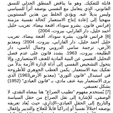
قابلة للتفكيك. وهو ما يناقض المنطق الجدلي للنسق
الفانوني، الذي يتعامل مع النفسي بوصفه أثراً للسياسي
وليس بديلاً عنه. ويؤدي الخلط بين هذين المستويين
منهجياً إلى إعادة إنتاج الاستعمار كحالة نفسية مزمنة
(فرانس فانون. بشرو سوداء، اقنعة بيضاء. تعريب خليل
أحمد خليل، دار الفارابي، بيروت، 2004)
[6] فرانس فانون، بشرة سوداء، أقنعة بيضاء، تعريب
خليل أحمد خليل، دار الفارابي، بيروت، 2004؛ ومعذبو
الأرض، ترجمة سامي الدروبي وجمال أتاسي، دار
الطليعة، بيروت، 1963. يشدد فانون على عدم فصل
التحليل النفسي عن البنية المادية للعنف الاستعماري، وإلا
يتحول التشخيص النفسي إلى أداة لإدارة الأزمة بدلاً من
تفكيك بنية الاستعمار. يكمن العطب الجوهري للأطروحة
في استبدال "فانون الثوري" (معذبو الأرض1963) الذي
يرى الاستعمار بنية عنف مادي، بـ "فانون العيادي" (1952)
بشكل تعسفي.
[7] يُستخدم مفهوم "تطبيب الصراع" هنا بمعناه النقدي، لا
الوصفي، للإشارة إلى نقل الصراع من حقل السياسة
والتاريخ إلى الحقل العيادي–الإداري، حيث يُعاد تعريفه
بوصفه اختلالاً نفسياً أو إدراكياً قابلاً للعلاج والتدبير وإغفال