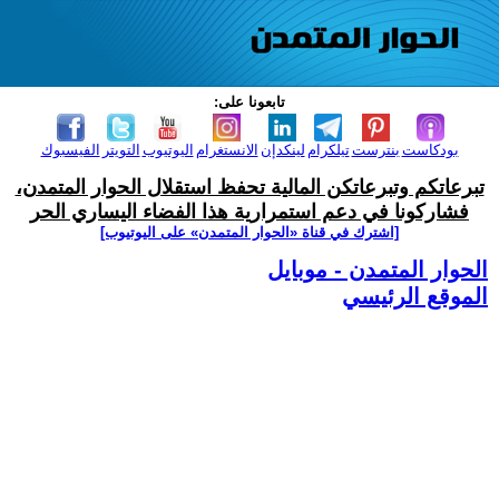
تابعونا على:
بودكاست
بنترست
تيلكرام
لينكدإن
الانستغرام
اليوتيوب
التويتر
الفيسبوك
تبرعاتكم وتبرعاتكن المالية تحفظ استقلال الحوار المتمدن،
فشاركونا في دعم استمرارية هذا الفضاء اليساري الحر
[اشترك في قناة ‫«الحوار المتمدن» على اليوتيوب]
الحوار المتمدن - موبايل
الموقع الرئيسي