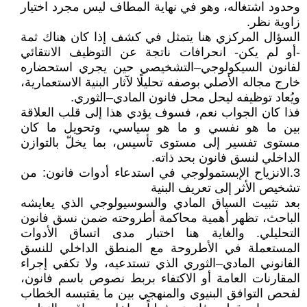
وحدود اشتغاله، وهو في نهاية المطاف ليس مجرد اختيار
زاوية نظر.
السؤال المركزي هنا يتمثل في كشف إذا كان هناك ثمة
-أو لم يكن- انحرافات ناتجة عن التوظيف الانتقائي
لفانون السيكولوجي–التشخيصي حين يجري استحضاره
خارج مجاله الأصلي بوصفه تحليلًا لآثار البنية الاستعمارية،
ويُعاد توظيفه ليحل محل فانون المادي–الثوري.
فذا كان الجواب نعم، فسوف يؤدي هذا إلى قلب العلاقة
بين ما هو نفسي و ما هو سياسي، وتحويل ما كان
مستوى تفسير إلى مستوى تأسيس، بما يخلّ بالتوازن
الداخلي لنسق فانون بحد ذاته.
3.الانزياح الإبستمولوجي في استدعاء أدوات فانون: من
تشخيص الأثر إلى تعريف البنية
بعد تثبيت السياق المادي والسوسيولوجي الذي يعايشه
الباحث، تظهر أهمية محاكمة أطروحته ضمن نسق فانون
التحليلي. والغاية هنا اختبار مدى اتساق الأدوات
المستعملة في الأطروحة مع المنطق الداخلي للنسق
الفانوني المادي–الثوري الذي تستدعيه، ولا تكفي إجراء
المقارنات العامة أو الاكتفاء بربط نصوص باسم فانون،
لفحص التوافق البنيوي والمنهجي بين ما يقتبسه الخطاب