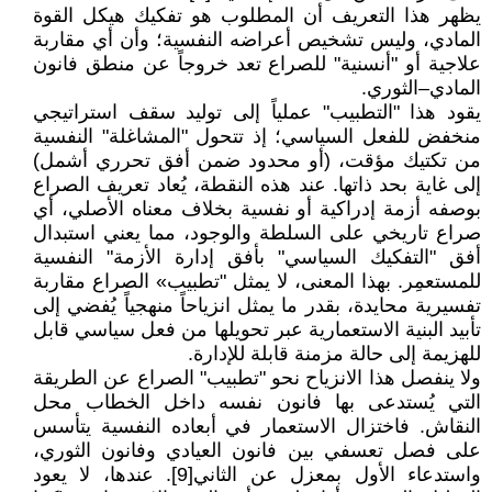
يظهر هذا التعريف أن المطلوب هو تفكيك هيكل القوة
المادي، وليس تشخيص أعراضه النفسية؛ وأن أي مقاربة
علاجية أو "أنسنية" للصراع تعد خروجاً عن منطق فانون
المادي–الثوري.
يقود هذا "التطبيب" عملياً إلى توليد سقف استراتيجي
منخفض للفعل السياسي؛ إذ تتحول "المشاغلة" النفسية
من تكتيك مؤقت، (أو محدود ضمن أفق تحرري أشمل)
إلى غاية بحد ذاتها. عند هذه النقطة، يُعاد تعريف الصراع
بوصفه أزمة إدراكية أو نفسية بخلاف معناه الأصلي، أي
صراع تاريخي على السلطة والوجود، مما يعني استبدال
أفق "التفكيك السياسي" بأفق إدارة الأزمة" النفسية
للمستعمِر. بهذا المعنى، لا يمثل "تطبيب» الصراع مقاربة
تفسيرية محايدة، بقدر ما يمثل انزياحاً منهجياً يُفضي إلى
تأبيد البنية الاستعمارية عبر تحويلها من فعل سياسي قابل
للهزيمة إلى حالة مزمنة قابلة للإدارة.
ولا ينفصل هذا الانزياح نحو "تطبيب" الصراع عن الطريقة
التي يُستدعى بها فانون نفسه داخل الخطاب محل
النقاش. فاختزال الاستعمار في أبعاده النفسية يتأسس
على فصل تعسفي بين فانون العيادي وفانون الثوري،
واستدعاء الأول بمعزل عن الثاني[9]. عندها، لا يعود