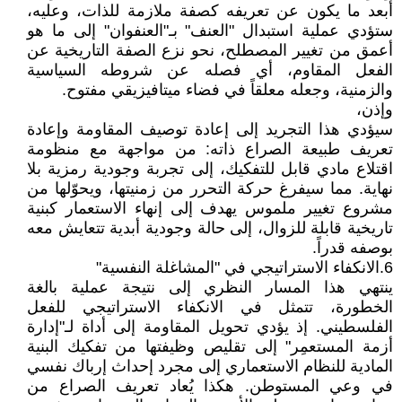
أبعد ما يكون عن تعريفه كصفة ملازمة للذات، وعليه،
ستؤدي عملية استبدال "العنف" بـ"العنفوان" إلى ما هو
أعمق من تغيير المصطلح، نحو نزع الصفة التاريخية عن
الفعل المقاوم، أي فصله عن شروطه السياسية
والزمنية، وجعله معلقاً في فضاء ميتافيزيقي مفتوح.
وإذن،
سيؤدي هذا التجريد إلى إعادة توصيف المقاومة وإعادة
تعريف طبيعة الصراع ذاته: من مواجهة مع منظومة
اقتلاع مادي قابل للتفكيك، إلى تجربة وجودية رمزية بلا
نهاية. مما سيفرغ حركة التحرر من زمنيتها، ويحوّلها من
مشروع تغيير ملموس يهدف إلى إنهاء الاستعمار كبنية
تاريخية قابلة للزوال، إلى حالة وجودية أبدية تتعايش معه
بوصفه قدراً.
6.الانكفاء الاستراتيجي في "المشاغلة النفسية"
ينتهي هذا المسار النظري إلى نتيجة عملية بالغة
الخطورة، تتمثل في الانكفاء الاستراتيجي للفعل
الفلسطيني. إذ يؤدي تحويل المقاومة إلى أداة لـ"إدارة
أزمة المستعمِر" إلى تقليص وظيفتها من تفكيك البنية
المادية للنظام الاستعماري إلى مجرد إحداث إرباك نفسي
في وعي المستوطن. هكذا يُعاد تعريف الصراع من