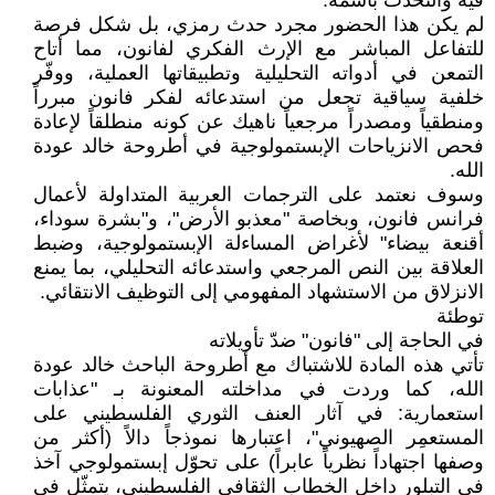
فيه والتحدث باسمه.
لم يكن هذا الحضور مجرد حدث رمزي، بل شكل فرصة
للتفاعل المباشر مع الإرث الفكري لفانون، مما أتاح
التمعن في أدواته التحليلية وتطبيقاتها العملية، ووفّر
خلفية سياقية تجعل من استدعائه لفكر فانون مبرراً
ومنطقياً ومصدراً مرجعياً ناهيك عن كونه منطلقاً لإعادة
فحص الانزياحات الإبستمولوجية في أطروحة خالد عودة
الله.
وسوف نعتمد على الترجمات العربية المتداولة لأعمال
فرانس فانون، وبخاصة "معذبو الأرض"، و"بشرة سوداء،
أقنعة بيضاء" لأغراض المساءلة الإبستمولوجية، وضبط
العلاقة بين النص المرجعي واستدعائه التحليلي، بما يمنع
الانزلاق من الاستشهاد المفهومي إلى التوظيف الانتقائي.
توطئة
في الحاجة إلى "فانون" ضدّ تأويلاته
تأتي هذه المادة للاشتباك مع أطروحة الباحث خالد عودة
الله، كما وردت في مداخلته المعنونة بـ "عذابات
استعمارية: في آثار العنف الثوري الفلسطيني على
المستعمِر الصهيوني"، اعتبارها نموذجاً دالاً (أكثر من
وصفها اجتهاداً نظرياً عابراً) على تحوّل إبستمولوجي آخذ
في التبلور داخل الخطاب الثقافي الفلسطيني، يتمثّل في