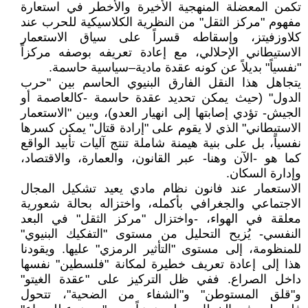
تكمن المعضلة المنهجية الأخيرة والأخطر في استعارة
مفهوم "مركز الثقل" من النظرية الكلاسيكية للحرب عند
كلاوزفيتز، وإسقاطه قسراً على سياق الاستعمار
الاستيطاني الإحلالي، مع إعادة تعريفه بوصفه مركزاً
"نفسياً" بديلاً عن كونه عقدة مادية–سياسية حاسمة.
يتجاهل هذا النقل الفارق البنيوي الحاسم بين "حرب
الدول" (حيث يمكن تحديد عقدة حاسمة -كالعاصمة أو
الجيش- تؤدي إصابتها إلى انهيار العدو)، وبين "الاستعمار
الاستيطاني" الذي لا يقوم على "إرادة قتال" يمكن كسرها
نفسياً، بل على بنية هيمنة شاملة تنتج آليات تأبيد الواقع
كما هو -الآن وهنا- عبر القانون، والعمارة، والاقتصاد،
وإدارة السكان.
الاستعمار عند فانون نظام مادي يعيد تشكيل المجال
الاجتماعي والجغرافي بأكمله، واختزاله بحالة شعورية
معلقة في الهواء، -واختزال "مركز الثقل" في البعد
النفسي- يُزيح التحليل من مستوى "التفكيك البنيوي"
للمنظومة، إلى مستوى "التأثير الرمزي" عليها. ويقودنا
هذا إلى إعادة تعريف خطيرة لمكانة "فلسطين" نفسها
داخل الصراع. ففي ظل التركيز على "عقدة الغيتو"
و"قلق المستوطن" و"الشفاء من الضحية"، تتحول