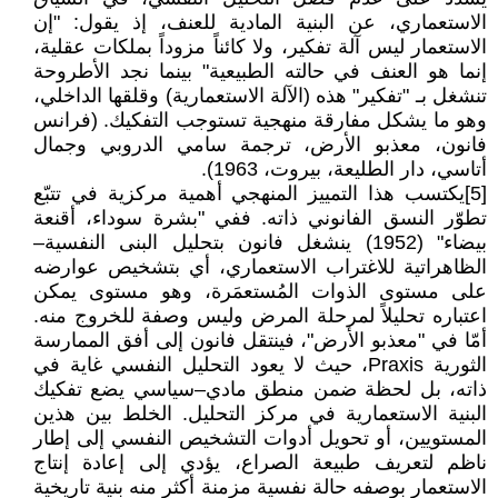
الاستعماري، عن البنية المادية للعنف، إذ يقول: "إن
الاستعمار ليس آلة تفكير، ولا كائناً مزوداً بملكات عقلية،
إنما هو العنف في حالته الطبيعية" بينما نجد الأطروحة
تنشغل بـ "تفكير" هذه (الآلة الاستعمارية) وقلقها الداخلي،
وهو ما يشكل مفارقة منهجية تستوجب التفكيك. (فرانس
فانون، معذبو الأرض، ترجمة سامي الدروبي وجمال
أتاسي، دار الطليعة، بيروت، 1963).
[5]يكتسب هذا التمييز المنهجي أهمية مركزية في تتبّع
تطوّر النسق الفانوني ذاته. ففي "بشرة سوداء، أقنعة
بيضاء" (1952) ينشغل فانون بتحليل البنى النفسية–
الظاهراتية للاغتراب الاستعماري، أي بتشخيص عوارضه
على مستوى الذوات المُستعمَرة، وهو مستوى يمكن
اعتباره تحليلاً لمرحلة المرض وليس وصفة للخروج منه.
أمّا في "معذبو الأرض"، فينتقل فانون إلى أفق الممارسة
الثورية Praxis، حيث لا يعود التحليل النفسي غاية في
ذاته، بل لحظة ضمن منطق مادي–سياسي يضع تفكيك
البنية الاستعمارية في مركز التحليل. الخلط بين هذين
المستويين، أو تحويل أدوات التشخيص النفسي إلى إطار
ناظم لتعريف طبيعة الصراع، يؤدي إلى إعادة إنتاج
الاستعمار بوصفه حالة نفسية مزمنة أكثر منه بنية تاريخية