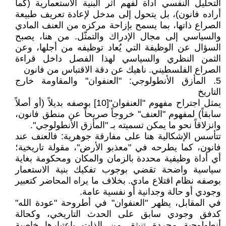
التحليل النفسي أداة لفهم أثر البنية الاستعمارية (كما
أراده فانون)، بل يتحول إلى مدخل لإعادة تعريف طبيعة
الصراع ذاتها، بما يسمح بإزاحة مركزه من العنف المادي
والسياسي إلى مجال الإدراك والتمثّل. من هنا، يصبح
السؤال عن الوظيفة التي يُعاد توظيفه من أجلها، وعن
الثمن النظري والسياسي لهذا الفصل داخل قراءة
الصراع الفلسطيني. ناهيك عن دقة الاقتباس من فانون
5. المأزق الأنطولوجي: "العنفوان" والمقاومة خارج
التاريخ
يمثل اجتراح مفهوم "العنفوان"[10] بوصفه بديلاً (أو أصلاً
سابقاً) لمفهوم "العنف" خروجاً صريحاً عن منطق فانون،
وانزلاقاً نحو ما يمكن تسميته بـ "المأزق الأنطولوجي".
تتأسس الإشكالية هنا على مفارقة جوهرية: فالعنف عند
فانون، كما يطرحه في "معذبو الأرض"، مقولة تاريخية؛
أي أداة وظيفية محددة بالزمان والمكان ومحكومة بغاية
سياسية واضحة تقضي بوجوب تفكيك بنية الاستعمار
بوصفه نظام اقتلاع مادي. بخلاف ما يراه المحاضر كتعبير
وجودي أو حالة وجدانية أو نفسية عامة.
في المقابل، يظهر "العنفوان" في أطروحة "عودة الله"
كدفق وجودي سابق على الحدث التاريخي، وكحالة
أنطولوجية مجردة تنبثق من الذات باعتبارها خاصية