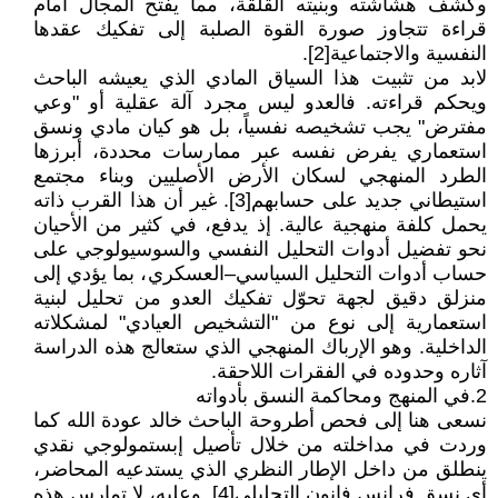
وكشف هشاشته وبنيته القلقة، مما يفتح المجال أمام
قراءة تتجاوز صورة القوة الصلبة إلى تفكيك عقدها
النفسية والاجتماعية[2].
لابد من تثبيت هذا السياق المادي الذي يعيشه الباحث
ويحكم قراءته. فالعدو ليس مجرد آلة عقلية أو "وعي
مفترض" يجب تشخيصه نفسياً، بل هو كيان مادي ونسق
استعماري يفرض نفسه عبر ممارسات محددة، أبرزها
الطرد المنهجي لسكان الأرض الأصليين وبناء مجتمع
استيطاني جديد على حسابهم[3]. غير أن هذا القرب ذاته
يحمل كلفة منهجية عالية. إذ يدفع، في كثير من الأحيان
نحو تفضيل أدوات التحليل النفسي والسوسيولوجي على
حساب أدوات التحليل السياسي–العسكري، بما يؤدي إلى
منزلق دقيق لجهة تحوّل تفكيك العدو من تحليل لبنية
استعمارية إلى نوع من "التشخيص العيادي" لمشكلاته
الداخلية. وهو الإرباك المنهجي الذي ستعالج هذه الدراسة
آثاره وحدوده في الفقرات اللاحقة.
2.في المنهج ومحاكمة النسق بأدواته
نسعى هنا إلى فحص أطروحة الباحث خالد عودة الله كما
وردت في مداخلته من خلال تأصيل إبستمولوجي نقدي
ينطلق من داخل الإطار النظري الذي يستدعيه المحاضر،
أي نسق فرانس فانون التحليلي[4]. وعليه، لا تمارس هذه