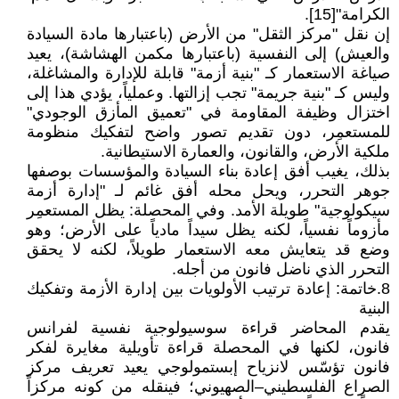
الكرامة"[15].
إن نقل "مركز الثقل" من الأرض (باعتبارها مادة السيادة
والعيش) إلى النفسية (باعتبارها مكمن الهشاشة)، يعيد
صياغة الاستعمار كـ "بنية أزمة" قابلة للإدارة والمشاغلة،
وليس كـ "بنية جريمة" تجب إزالتها. وعملياً، يؤدي هذا إلى
اختزال وظيفة المقاومة في "تعميق المأزق الوجودي"
للمستعمِر، دون تقديم تصور واضح لتفكيك منظومة
ملكية الأرض، والقانون، والعمارة الاستيطانية.
بذلك، يغيب أفق إعادة بناء السيادة والمؤسسات بوصفها
جوهر التحرر، ويحل محله أفق غائم لـ "إدارة أزمة
سيكولوجية" طويلة الأمد. وفي المحصلة: يظل المستعمِر
مأزوماً نفسياً، لكنه يظل سيداً مادياً على الأرض؛ وهو
وضع قد يتعايش معه الاستعمار طويلاً، لكنه لا يحقق
التحرر الذي ناضل فانون من أجله.
8.خاتمة: إعادة ترتيب الأولويات بين إدارة الأزمة وتفكيك
البنية
يقدم المحاضر قراءة سوسيولوجية نفسية لفرانس
فانون، لكنها في المحصلة قراءة تأويلية مغايرة لفكر
فانون تؤسّس لانزياح إبستمولوجي يعيد تعريف مركز
الصراع الفلسطيني–الصهيوني؛ فينقله من كونه مركزاً