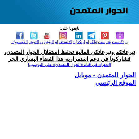
تابعونا على:
بودكاست
بنترست
تيلكرام
لينكدإن
الانستغرام
اليوتيوب
التويتر
الفيسبوك
تبرعاتكم وتبرعاتكن المالية تحفظ استقلال الحوار المتمدن،
فشاركونا في دعم استمرارية هذا الفضاء اليساري الحر
[اشترك في قناة ‫«الحوار المتمدن» على اليوتيوب]
الحوار المتمدن - موبايل
الموقع الرئيسي