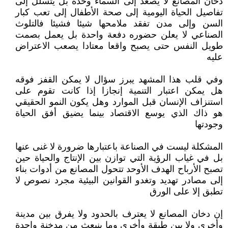
دخان المصانع لا يصعد إلى السماء وحده بل يتسلل إلى
تفاصيل الحياة اليومية إلى صحة الأطفال إلى تعب كبار
السن وإلى مدن تفقد ملامحها شيئا فشيئا فالتلوث
الصناعي لا يعلن حضوره دفعة واحدة بل يعمل بصمت
طويل النفس حتى يصبح واقعا معتادا يصعب الاعتراض
عليه
وفي قلب هذا المشهد يبرز سؤال لا يمكن القفز فوقه
هل يمكن اعتبار التنمية إنجازا إذا كانت تقوم على
استنزاف الإنسان قبل الموارد وهل يكون النمو الحقيقي
هو ذاك الذي يوسع الاقتصاد بينما يضيق أفق الحياة
وجودتها
المشكلة ليست في الصناعة باعتبارها ضرورة لا غنى عنها
بل في غياب الرؤية التي توازن بين الإنتاج والحياة حين
تصبح الأرباح الهدف الأوحد تتحول المصانع من أدوات بناء
إلى مصادر تهديد وتغدو القوانين البيئية مجرد نصوص لا
تطبق إلا على الورق
إن دخان المصانع لا يعترف بالحدود ولا يفرق بين مدينة
وأخرى ولا بين طبقة وأخرى وما ينبعث من مدخنة واحدة