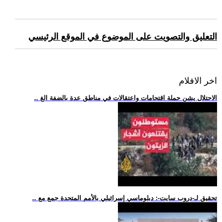
التعليق والتصويت على الموضوع في الموقع الرئيسي
اخر الافلام
.. الاحتلال يشن حملة اقتحامات واعتقالات في مناطق عدة بالضفة الغ
.. تحقيق لـ-دروب سايت-: دبلوماسي إسرائيلي بالأمم المتحدة جمع مع