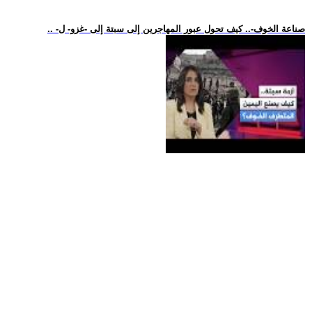
.. -صناعة الخوف-.. كيف تحول عبور المهاجرين إلى سبتة إلى -غزو- ل