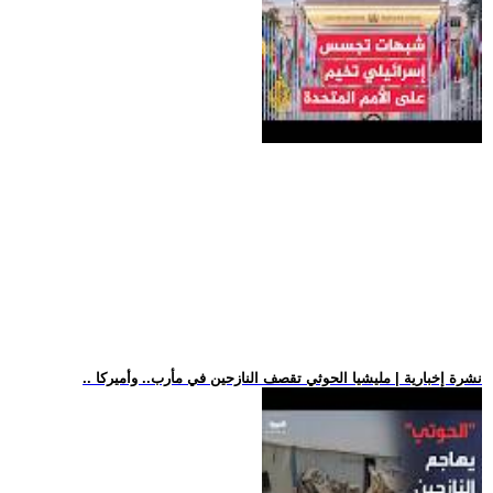
.. نشرة إخبارية | مليشيا الحوثي تقصف النازحين في مأرب.. وأميركا