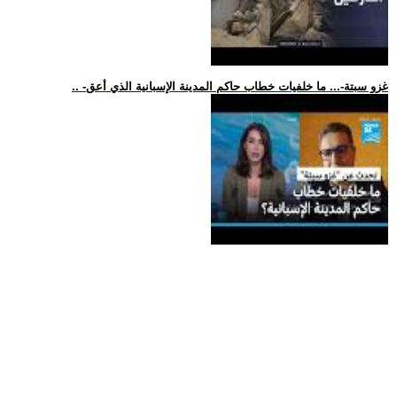
.. -غزو سبتة-... ما خلفيات خطاب حاكم المدينة الإسبانية الذي أعق