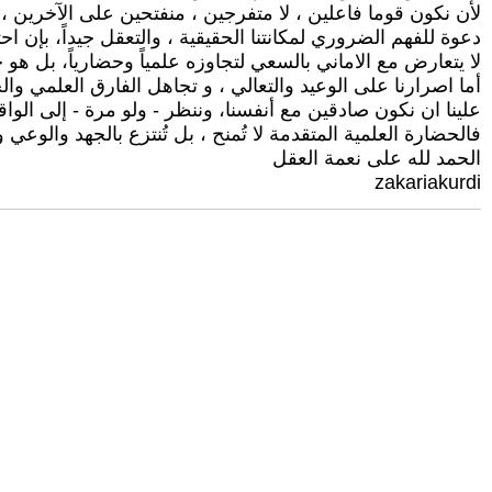
لأن نكون قوما فاعلين ، لا متفرجين ، منفتحين على الآخرين ، م
دعوة للفهم الضروري لمكانتنا الحقيقية ، والتعقل جيداً، بإن اح
لا يتعارض مع الاماني بالسعي لتجاوزه علمياً وحضارياً، بل هو
أما اصرارنا على الوعيد والتعالي ، و تجاهل الفارق العلمي وال
علينا ان نكون صادقين مع أنفسنا، وننظر - ولو مرة - إلى الواق
فالحضارة العلمية المتقدمة لا تُمنح ، بل تُنتزع بالجهد والوعي وا
الحمد لله على نعمة العقل
zakariakurdi