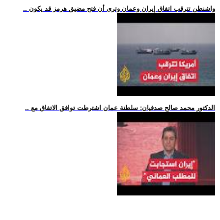
.. واشنطن تترقب اتفاق إيران وعمان وترى أن فتح مضيق هرمز قد يكون
.. الدكتور محمد صالح صدقيان: سلطنة عمان اشترطت توافق الاتفاق مع