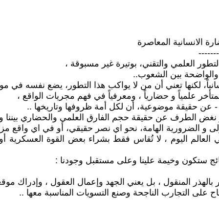
رة الانسانية المعاصرة
-------
طور العلمي والتقني، بوتيرة غير مسبوقة ،
 والواضحة بين الشعوب..
 إنسانياً، لكنها تعني أن من لا يواكب هذا التطور، يضع نفسه في مو
أخر علمياً و حضارياً ، ومعرفياً في فهم مجريات الواقع ،
ه - عن حقيقة موضوعية، أن لكل أمة ظروفها وتاريخها ..
أو نغض الطرف عن حقيقة حجم الفارق العلمي والحضاري بيننا وب
أولى و الضرورية الهامة، نحو اي نصر حقيقي، أو في اي واقع مز
 العالم اليوم ، لا تُقاس فقط بشراء بعض القوة العسكرية أو 
نتائج ستكون وخيمة علينا وعلى مستقبل وجودنا :
ر بالهذر المنقول ، بل يعني الجهد وإعمال العقول ، وإدراك موق
ح على التجارب الناجحة وصنع التسويات المناسبة معها ..