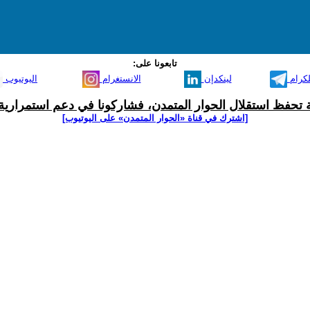
تابعونا على:
لكرام
لينكدإن
الانستغرام
اليوتيوب
ية تحفظ استقلال الحوار المتمدن، فشاركونا في دعم استمرارية 
[اشترك في قناة ‫«الحوار المتمدن» على اليوتيوب]