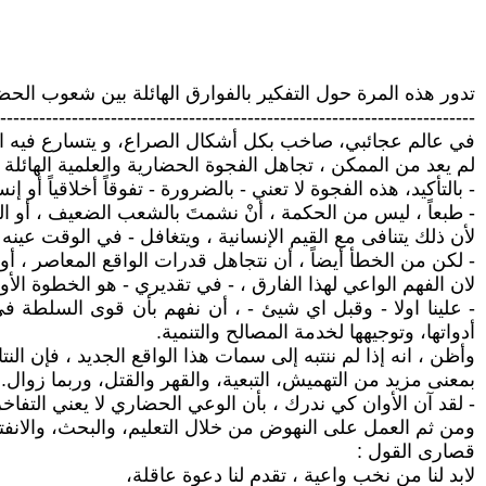
تدور هذه المرة حول التفكير بالفوارق الهائلة بين شعوب الحضا
-------------------------------------------------------------------------
في عالم عجائبي، صاخب بكل أشكال الصراع، و يتسارع فيه الت
لم يعد من الممكن ، تجاهل الفجوة الحضارية والعلمية الهائلة
- بالتأكيد، هذه الفجوة لا تعني - بالضرورة - تفوقاً أخلاقياً أو
- طبعاً ، ليس من الحكمة ، أنْ نشمتَ بالشعب الضعيف ، أو المت
لأن ذلك يتنافى مع القيم الإنسانية ، ويتغافل - في الوقت عين
- لكن من الخطأ أيضاً ، أن نتجاهل قدرات الواقع المعاصر ، 
لان الفهم الواعي لهذا الفارق ، - في تقديري - هو الخطوة ال
- علينا اولا - وقبل اي شيئ - ، أن نفهم بأن قوى السلطة في
أدواتها، وتوجيهها لخدمة المصالح والتنمية.
وأظن ، انه إذا لم ننتبه إلى سمات هذا الواقع الجديد ، فإن ال
بمعنى مزيد من التهميش، التبعية، والقهر والقتل، وربما زوال.
- لقد آن الأوان كي ندرك ، بأن الوعي الحضاري لا يعني التفاخ
ومن ثم العمل على النهوض من خلال التعليم، والبحث، والانفتا
قصارى القول :
لابد لنا من نخب واعية ، تقدم لنا دعوة عاقلة،