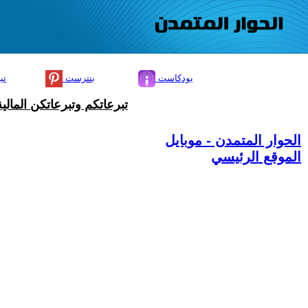
بودكاست
بنترست
تي
تبرعاتكم وتبرعاتكن المال
الحوار المتمدن - موبايل
الموقع الرئيسي