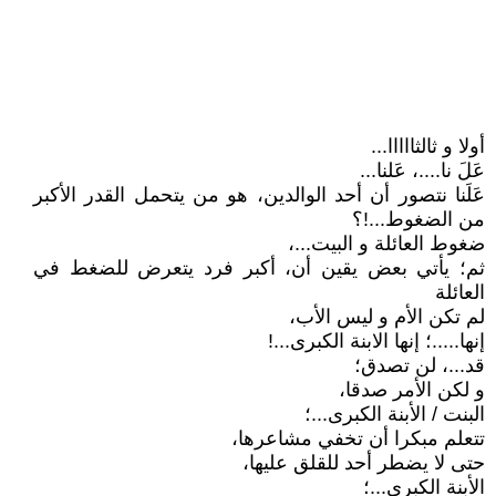
أولا و ثالثااااا...
عَلَ نا....، عَلنا...
عَلَنا نتصور أن أحد الوالدين، هو من يتحمل القدر الأكبر
من الضغوط...!؟
ضغوط العائلة و البيت...،
ثم؛ يأتي بعض يقين أن، أكبر فرد يتعرض للضغط في
العائلة
لم تكن الأم و ليس الأب،
إنها.....؛ إنها الابنة الكبرى...!
قد...، لن تصدق؛
و لكن الأمر صدقا،
البنت / الأبنة الكبرى...؛
تتعلم مبكرا أن تخفي مشاعرها،
حتى لا يضطر أحد للقلق عليها،
الأبنة الكبرى...؛