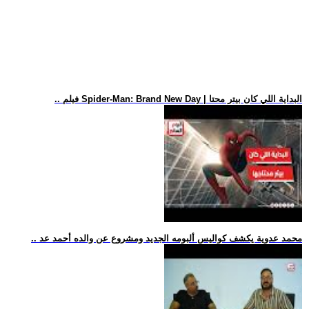
.. فيلم Spider-Man: Brand New Day | البداية اللي كان بيتر محتا
.. محمد عدوية يكشف كواليس ألبومه الجديد ومشروع عن والده أحمد عد