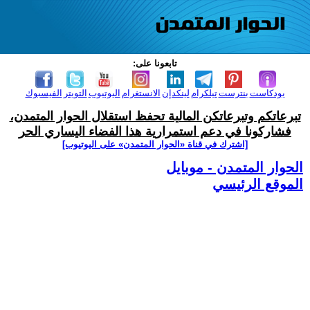
تابعونا على:
بودكاست
بنترست
تيلكرام
لينكدإن
الانستغرام
اليوتيوب
التويتر
الفيسبوك
تبرعاتكم وتبرعاتكن المالية تحفظ استقلال الحوار المتمدن،
فشاركونا في دعم استمرارية هذا الفضاء اليساري الحر
[اشترك في قناة ‫«الحوار المتمدن» على اليوتيوب]
الحوار المتمدن - موبايل
الموقع الرئيسي