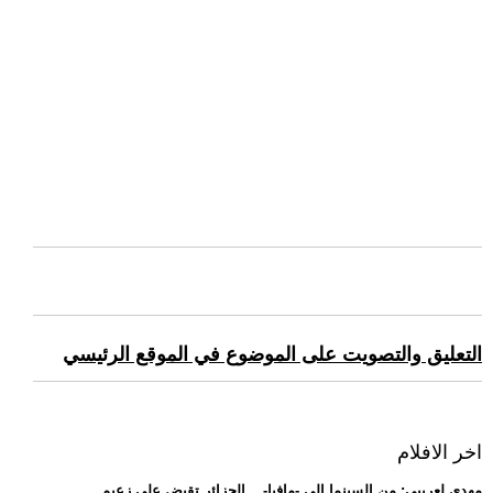
التعليق والتصويت على الموضوع في الموقع الرئيسي
اخر الافلام
.. مهدي لعريبي: من السينما إلى -مافيا-... الجزائر تقبض على زعيم