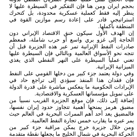
بحجم ايران ومن هنا فإن التفكير في السيطرة عليها لا
ينظر إليه فقط كعملية عسكرية محدودة، بل كتحرك
استراتيجي قادر على إعادة رسم موازين القوة في
المنطقة بأكملها.
إن الهدف الأول سيكون خنق الاقتصاد الإيراني دون
الحاجة إلى غزو بري واسع أو حرب شاملة، فمعظم
صادرات النفط الإيرانية تمر عبر هذه الجزيرة قبل أن
تتجه نحو الأسواق العالمية وبالتالي فإن السيطرة عليها
تعني عملياً السيطرة على النهر النفطي الذي يغذي
الميزانية الإيرانية.
وفي دولة يعتمد جزء كبير من دخلها القومي على النفط
فإن فقدان هذا المنفذ سيؤدي إلى تراجع حاد في
الإيرادات الحكومية ما ينعكس مباشرة على قدرة الدولة
على تمويل مؤسساتها العسكرية والاقتصادية.
إضافة إلى ذلك، فإن موقع الجزيرة القريب نسبياً من
مضيق هرمز يمنحها أهمية تتجاوز حدود إيران نفسها،
فالمضيق يعد أحد أهم الممرات البحرية في العالم حيث
يمر عبره ما يقارب خمس تجارة النفط العالمية.
ومن خلال جزيرة خرج يمكن مراقبة جزء كبير من
الحركة البحرية في شمال الخليج ما يجعلها نقطة متقدمة