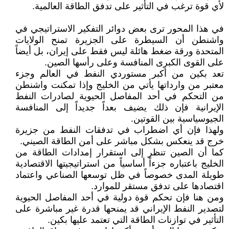
لأي قوة ترغب في التأثير على تدفق الطاقة العالمية.
في هذا المحور ترى بعض دوائر التفكير الاستراتيجي في
واشنطن أن السيطرة على الجزيرة تمنح الولايات
المتحدة ورقة ضغط هائلة ليس فقط على إيران، بل أيضاً
على القوى الكبرى المنافسة وعلى رأسها الصين.
تعد بكين من أكبر مستوردي النفط في العالم وجزء
معتبر من وارداتها يأتي من الخليج وإذا تمكنت واشنطن
من التحكم في أحد المفاصل الحيوية لصادرات النفط
الإيرانية فإن ذلك يضيف بعداً جديداً إلى المنافسة
الجيوسياسية بين القوتين.
ولهذا فإن أي اضطراب في تدفقات النفط من جزيرة
خرج قد ينعكس بشكل مباشر على أمن الطاقة الصيني.
كما أن الصين تنظر إلى استقرار إمدادات الطاقة من
الخليج باعتباره جزءاً أساسياً من استراتيجيتها الاقتصادية
طويلة المدى خصوصاً في ظل توسعها الصناعي واعتماد
اقتصادها على تدفق مستقر للموارد.
ومن هنا فإن تحكم قوة دولية في أحد المفاصل الحيوية
لتصدير النفط الإيراني قد يمنحها قدرة غير مباشرة على
التأثير في توازنات الطاقة التي تعتمد عليها بكين.