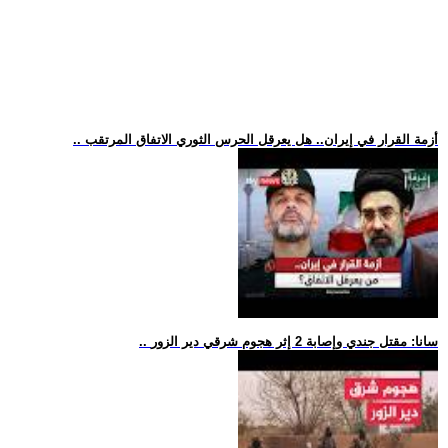
.. أزمة القرار في إيران.. هل يعرقل الحرس الثوري الاتفاق المرتقب
.. سانا: مقتل جندي وإصابة 2 إثر هجوم شرقي دير الزور