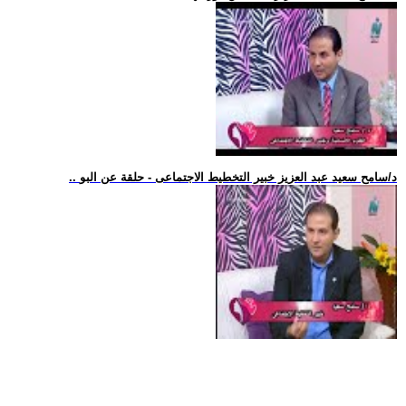
.. د/سامح سعيد عبد العزيز خبير التخطيط الاجتماعى - حلقة عن البو