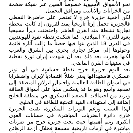
نحو الأسواق الآسيوية خصوصاً الصين عبر شبكة ضخمة
من الخزانات والأنابيب ومرافق التحميل.
لكن أهمية ‎جزيرة خرج لا تقتصر على حاضرها النفطي
فالجزيرة تحمل إرثاً تاريخياً يمتد لقرون، إذ كانت محطة
تجارية نشطة منذ القرن العاشر واحتضنت ديراً مسيحياً
يعود للقرن 7 الميلادي، كما شكلت نقطة نفوذ للهولنديين
في القرن 18 الذين بنوا فيها حصناً ما زالت آثاره قائمة
وحولوها إلى مركز تجاري بحري بين الشرق والغرب
لكنها هجرت بعد ذلك بعد أن شهدت إيران ثورة نفطية
في ستينيات القرن الماضي.
تعد اليوم ‎جزيرة خرج نقطة حساسة في أي توتر
عسكري فاستهدافها يعني شللاً اقتصادياً لإيران واضطراباً
في أسواق الطاقة العالمية واحتمال انزلاق المنطقة إلى
تصعيد واسع وهو ما قد ينعكس سلباً على أسواق الطاقة
ويزيد من احتمالات التصعيد العسكري في منطقة الخليج
إضافة إلى استهداف البنية التحتية للطاقة في الخليج.
لهذا السبب ورغم التوترات المتكررة، بقيت الجزيرة
خارج دائرة الضربات المباشرة في حسابات القوى
الكبرى رغم أهميتها حيث نجت جزيرة خرج من ضربات
مباشرة في أزمات تاريخية مسبقة فخلال أزمة الرهائن