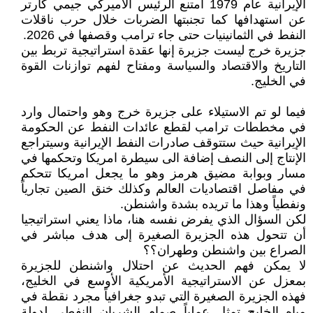
الإيرانية عام 1979 امتنع الرئيس الأميركي جيمي كارتر
عن استهدافها كما تجنبتها الضربات خلال حرب ناقلات
النفط في الثمانينيات حتى جاء ترامب وقصفها في 2026.
جزيرة خرج ليست جزيرة إنها ‎عقدة استراتيجية تربط بين
التاريخ والاقتصاد والسياسة ومفتاح لفهم توازنات القوة
في الخليج.
فيما لو تم الاستيلاء على جزيرة خرج وهو واحتمال وارد
في مخططات ترامب لقطع عائدات النفط عن الحكومة
الإيرانية حيث ستتوقف صادرات النفط الإيرانية وسيتراجع
الإنتاج إلى النصف إضافة الى سيطرة امريكا وتحكمها في
مسار وبوابة مضيق هرمز وهو ما يجعل امريكا تتحكم
في مفاصل اقتصاديات العالم وكذلك خنق الصين تجارياً
ونفطياً وهذا ما تريده بشدة واشنطن.
لكن السؤال الذي يفرض نفسه هنا، ماذا يعني استراتيجيا
أن تتحول هذه الجزيرة الصغيرة إلى هدف مباشر في
الصراع بين واشنطن وطهران؟؟
لا يمكن فهم الحديث عن احتلال واشنطن للجزيرة
بمعزل عن الاستراتيجية الأمريكية الأوسع في الخليج،
فهذه الجزيرة الصغيرة التي تبدو جغرافياً مجرد نقطة في
مياه الخليج تمثل عملياً صمام الشريان النفطي لدولة