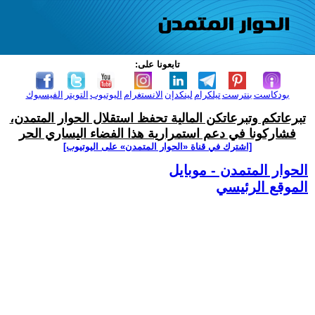
تابعونا على:
بودكاست
بنترست
تيلكرام
لينكدإن
الانستغرام
اليوتيوب
التويتر
الفيسبوك
تبرعاتكم وتبرعاتكن المالية تحفظ استقلال الحوار المتمدن،
فشاركونا في دعم استمرارية هذا الفضاء اليساري الحر
[اشترك في قناة ‫«الحوار المتمدن» على اليوتيوب]
الحوار المتمدن - موبايل
الموقع الرئيسي