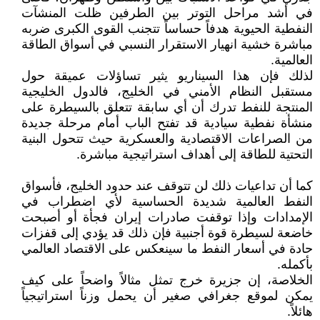
في أشد مراحل التوتر بين الطرفين ظلت المنشآت
النفطية الحيوية هدفاً حساساً تتجنب القوى الكبرى ضربه
مباشرة خشية انهيار الاستقرار النسبي في أسواق الطاقة
العالمية.
لذلك فإن هذا السيناريو يثير تساؤلات عميقة حول
مستقبل النظام الأمني في الخليج، فالدول الخليجية
المنتجة للنفط تدرك أن أي سابقة تتعلق بالسيطرة على
منشأة نفطية سيادية قد تفتح الباب أمام مرحلة جديدة
من الصراعات الاقتصادية والعسكرية حيث تتحول البنية
التحتية للطاقة إلى أهداف استراتيجية مباشرة.
كما أن تداعيات ذلك لن تتوقف عند حدود الخليج، فأسواق
النفط العالمية شديدة الحساسية لأي اضطراب في
الإمدادات وإذا توقفت صادرات إيران فجأة أو أصبحت
خاضعة لسيطرة قوة أجنبية فإن ذلك قد يؤدي إلى قفزات
حادة في أسعار النفط ما سينعكس على الاقتصاد العالمي
بأكمله.
الخلاصة، إن جزيرة خرج تمثل مثالاً واضحاً على كيف
يمكن لموقع جغرافي صغير أن يحمل وزناً استراتيجياً
هائلاً.