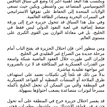
ويكتسب هذا البعد أهمية أكبر إذا وضع في سياق التنافس
الجيوسياسي المتصاعد بين واشنطن وبكين حيث تسعى
الولايات المتحدة إلى الحفاظ على تفوقها الاستراتيجي
في الممرات البحرية ومصادر الطاقة العالمية.
وفي مثل هذا السياق قد تتحول جزيرة خرج إلى ورقة
ضغط إضافية في لعبة النفوذ الدولي ليس فقط في
الخليج، بل في معادلة التوازن بين القوى الكبرى على
مستوى العالم.
ومن منظور آخر، فإن احتلال الجزيرة قد يفتح الباب أمام
مرحلة جديدة من الصراع غير التقليدي في الخليج.
فإيران التي طورت خلال العقود الماضية شبكة واسعة
من القدرات العسكرية غير المتكافئة قد لا ترد بالضرورة
عبر مواجهة تقليدية مباشرة.
بدلاً من ذلك قد تلجأ إلى تكتيكات تعتمد على استهداف
طرق الملاحة أو المنشآت النفطية أو القواعد العسكرية
في المنطقة والتي من الممكن أن تجعل الخليج بأكمله
مسرحاً لتوترات متصاعدة يصعب احتواؤها بسهولة.
قد يفسر احتلال جزيرة خرج في المنطقة على أنه تحول
جذري في قواعد الاشتباك بين واشنطن وطهران، فحتى