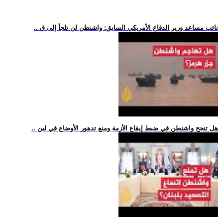
.. نائب مساعد وزير الدفاع الأمريكي السابق: واشنطن لن تلجأ إلى ق
.. هل تنجح واشنطن في ضبط إيقاع الأزمة ومنع تدهور الأوضاع في لبن