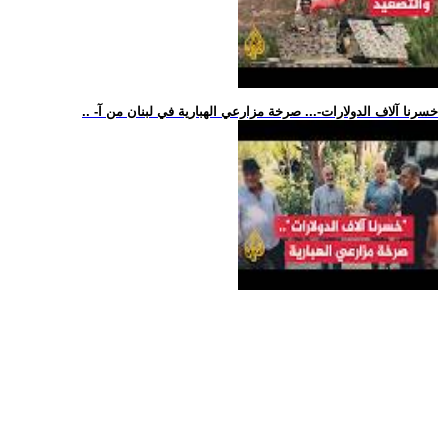
.. -خسرنا آلاف الدولارات-... صرخة مزارعي الهبارية في لبنان من آ