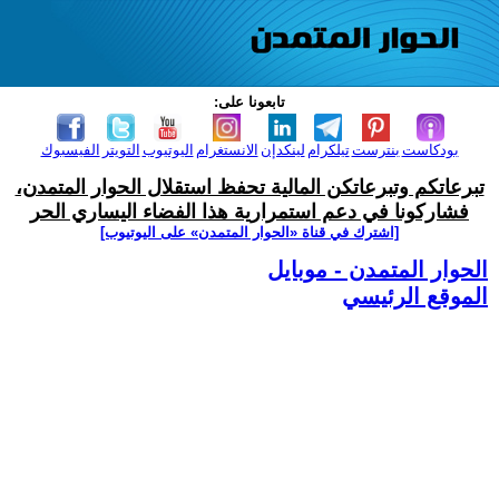
تابعونا على:
بودكاست
بنترست
تيلكرام
لينكدإن
الانستغرام
اليوتيوب
التويتر
الفيسبوك
تبرعاتكم وتبرعاتكن المالية تحفظ استقلال الحوار المتمدن،
فشاركونا في دعم استمرارية هذا الفضاء اليساري الحر
[اشترك في قناة ‫«الحوار المتمدن» على اليوتيوب]
الحوار المتمدن - موبايل
الموقع الرئيسي