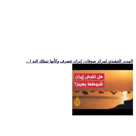
.. المدير التنفيذي لمركز صوفان: إيران تتصرف وكأنها تمتلك اليد ا