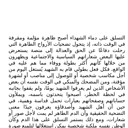
التسلق على دماء الشهداء أصبح ظاهرة مؤلمة ومقرفة
في الوقت ذاته، إذ يتحول تضحيات الأرواح الطاهرة التي
رحلت دفاعًا عن الحق والعدالة إلى منصة يستعرض
عليها البعض شعاراتهم السياسية والاجتماعية ويظهرون
من خلالها كأنهم أكثر بطولة ووفاء مما هم عليه في
الواقع، فكل فعل بطولي قام به الشهيد يُستغل اليوم من
أجل مكاسب شخصية أو للوصول إلى مناصب أو لشهرة
مؤقتة، ومن المضحك والمبكي في الوقت نفسه أن بعض
الأشخاص الذين لم يعرفوا الشهيد يومًا، ولم يقفوا بجانبه
في لحظة الخطر، أصبحوا يتحدثون باسمه، ويملأون
حساباتهم وصفحاتهم بعبارات تحمل قداسة وهمية، في
حين أن أهل الشهيد وأصدقاؤه يعرفون جيدًا معنى
التضحية الحقيقية وأن الدم الطاهر لم يمت لأجل صور أو
شعارات، ومع ذلك يستمر التسلق على هذا الدم وكأن
الوطن نفسه ملكية شخصية يمكن استغلالها لتلميع صورة