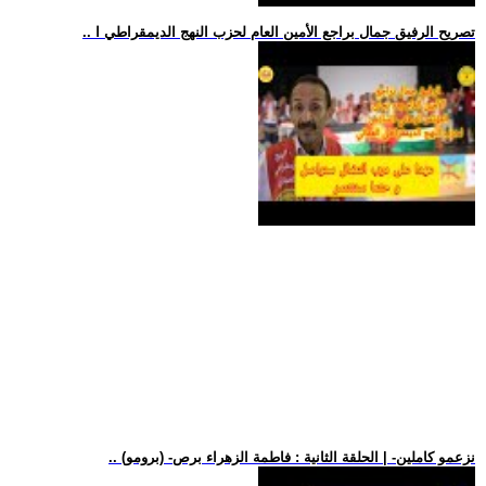
.. تصريح الرفيق جمال براجع الأمين العام لحزب النهج الديمقراطي ا
.. (برومو) -نزعمو كاملين- | الحلقة الثانية : فاطمة الزهراء برص