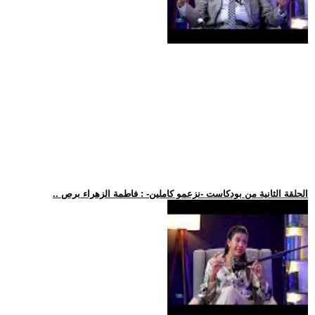
.. الحلقة الثانية من بودكاست -نزعمو كاملين- : فاطمة الزهراء برص