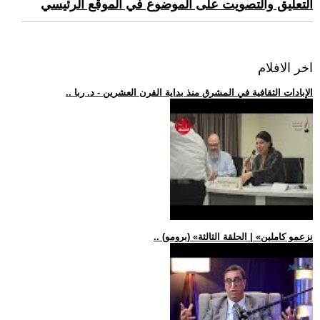
التعليق والتصويت على الموضوع في الموقع الرئيسي
اخر الافلام
.. الإبادات الثقافية في المشرق منذ بداية القرن العشرين - د. ربا
.. (برومو) «نزعمو كاملين» | الحلقة الثالثة