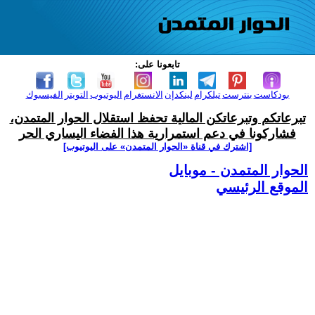
تابعونا على:
بودكاست
بنترست
تيلكرام
لينكدإن
الانستغرام
اليوتيوب
التويتر
الفيسبوك
تبرعاتكم وتبرعاتكن المالية تحفظ استقلال الحوار المتمدن،
فشاركونا في دعم استمرارية هذا الفضاء اليساري الحر
[اشترك في قناة ‫«الحوار المتمدن» على اليوتيوب]
الحوار المتمدن - موبايل
الموقع الرئيسي