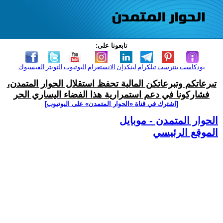
تابعونا على:
بودكاست
بنترست
تيلكرام
لينكدإن
الانستغرام
اليوتيوب
التويتر
الفيسبوك
تبرعاتكم وتبرعاتكن المالية تحفظ استقلال الحوار المتمدن،
فشاركونا في دعم استمرارية هذا الفضاء اليساري الحر
[اشترك في قناة ‫«الحوار المتمدن» على اليوتيوب]
الحوار المتمدن - موبايل
الموقع الرئيسي