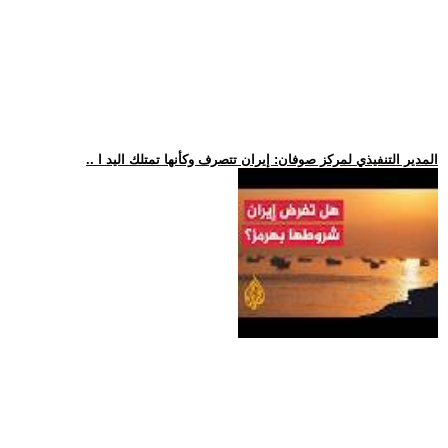
.. المدير التنفيذي لمركز صوفان: إيران تتصرف وكأنها تمتلك اليد ا