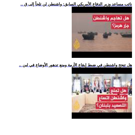
.. نائب مساعد وزير الدفاع الأمريكي السابق: واشنطن لن تلجأ إلى ق
.. هل تنجح واشنطن في ضبط إيقاع الأزمة ومنع تدهور الأوضاع في لبن