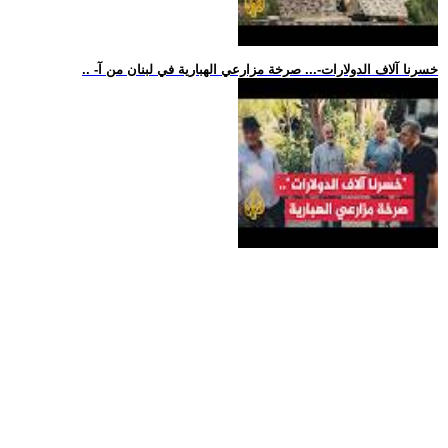
.. -خسرنا آلاف الدولارات-... صرخة مزارعي الهبارية في لبنان من آ