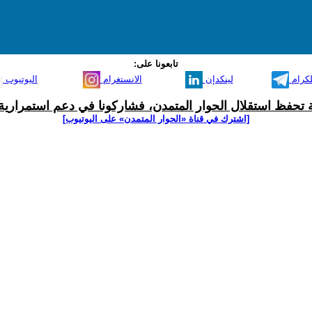
تابعونا على:
لكرام
لينكدإن
الانستغرام
اليوتيوب
ية تحفظ استقلال الحوار المتمدن، فشاركونا في دعم استمرارية 
[اشترك في قناة ‫«الحوار المتمدن» على اليوتيوب]