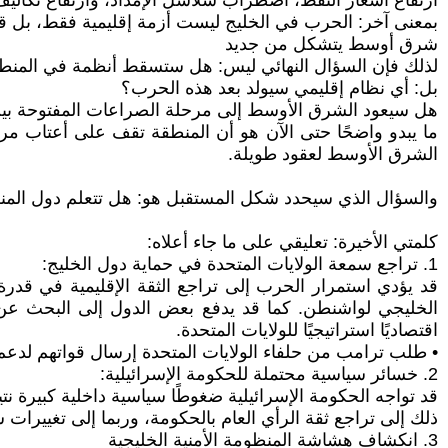
ارتفاع أسعار النفط، اضطراب سلاسل الإمداد، وارتفاع تكاليف
بمعنى آخر: الحرب في الخليج ليست أزمة إقليمية فقط، بل قض
شرق أوسط يتشكل من جديد
لذلك فإن السؤال النهائي ليس: هل ستسقط أنظمة في المنط
بل: أي نظام إقليمي سيولد بعد هذه الحرب؟
هل سيعود الشرق الأوسط إلى مرحلة الصراعات المفتوحة بين ا
ما يبدو واضحًا حتى الآن هو أن المنطقة تقف على أعتاب مرح
الشرق الأوسط لعقود طويلة.
والسؤال الذي سيحدد شكل المستقبل هو: هل تتعلم دول المنط
كلمتي الأخيرة: تعليقي على ما جاء أعلاه:
1. تراجع سمعة الولايات المتحدة في حماية دول الخليج:
قد يؤدي استمرار الحرب إلى تراجع الثقة الإقليمية في قدرة
الخليجي لواشنطن. كما قد يدفع بعض الدول إلى البحث عن بد
اقتصاديًا استراتيجيًا للولايات المتحدة.
• طلب ترامب من حلفاء الولايات المتحدة إرسال قواتهم لدع
2. خسائر سياسية محتملة للحكومة الإسرائيلية:
قد تواجه الحكومة الإسرائيلية ضغوطًا سياسية داخلية كبيرة 
ذلك إلى تراجع ثقة الرأي العام بالحكومة، وربما إلى تغييرات
3. انكشاف هشاشة المنظومة الأمنية الخليجية