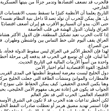
فالحرب قد تضعف اقتصادها وتدمر جزءًا من بنيتها العسكرية 
الخارجي.
التاريخ يعلمنا أن الأنظمة كثيرًا ما تسقط بسبب الانقسامات 
بل: هل يمكن للحرب أن تولد تصدعًا داخل بنية النظام نفسه؟
حتى الآن، يبدو أن السيناريو الأقرب هو إيران أضعف اقتصاديًا لك
العراق ولبنان: الدول الهشة في قلب العاصفة
إذا كانت الحرب تعيد تشكيل المنطقة، فإن الدول الأكثر هشا
العراق يقف اليوم على خط التماس بين واشنطن وطهران. فهو 
من الصراع.
لهذا فإن الخطر الأكبر في العراق ليس سقوط الدولة فجأة، بل
أما لبنان، فإن أي توسع في الحرب قد يدفعه إلى مرحلة أخطر:
واحدة من أسوأ الأزمات المالية في التاريخ الحديث.
الخليج: القوة الاقتصادية أمام اختبار الأمن
دول الخليج ليست معرضة لسقوط أنظمتها في المدى القريب، لكنه
فالمطارات والموانئ ومنشآت الطاقة التي جعلت الخليج مركزًا 
وهنا يكمن التحدي الحقيقي: كيف يمكن الحفاظ على نموذج اقتصا
الجواب قد يكون في إعادة تعريف مفهوم الأمن الخليجي، بحيث لا
الاقتصاد العالمي: الحرب التي قد تغيّر العالم
لكن أخطر تداعيات هذه الحرب قد لا تكون في الشرق الأوس
فإذا استمر تهديد مضيق هرمز أو تعطلت صادرات النفط الخليجي