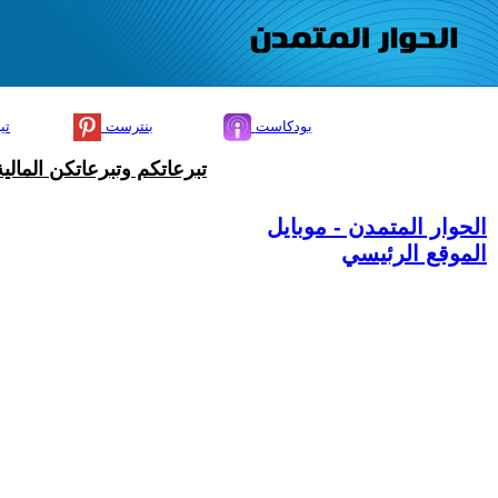
بودكاست
بنترست
تي
تبرعاتكم وتبرعاتكن المال
الحوار المتمدن - موبايل
الموقع الرئيسي