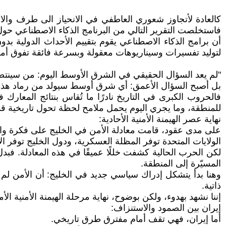
كالعادة لأتجاوز شعوري العاطفي في الانحياز الى طرف والا
فاستخلصت التقرير التالي من البرنامج الذكاء الاصطناعي حول ا
أن برامج الذكاء الاصطناعي يقوم بتقييم الأحداث الدولية بد
لتوليد تفسيرات وسيناريوهات معقولة وبسرعة فائقة تفوق أمك
"لم يعد السؤال الحقيقي في الشرق الأوسط اليوم: من سينت
بل أصبح السؤال الأعمق: أي شرق أوسط سيولد من رماد هذ
فالحروب الكبرى في التاريخ نادرًا ما تُقاس بنتائج المعارك
للمنطقة، وما يجري اليوم يحمل ملامح لحظة تحول تاريخية قد لا
نهاية عصر الهيمنة الأمنية الأحادية:
على مدى عقود، قامت معادلة الأمن في الخليج على فكرة و
الولايات المتحدة توفر المظلة العسكرية، ودول الخليج توفر ال
لكن الحرب الحالية كشفت خللًا عميقًا في هذه المعادلة. ف
المسيّرة إلى المنطقة.
وهنا بدأ يتشكل إدراك سياسي جديد في الخليج: أن الأمن لم 
ذاتية.
إننا نشهد بهدوء، ولكن بوضوح، نهاية مرحلة الهيمنة الأمنية الأ
إيران بين الصمود والاستنزاف:
أما إيران، فهي تقف أمام مفترق طرق تاريخي.