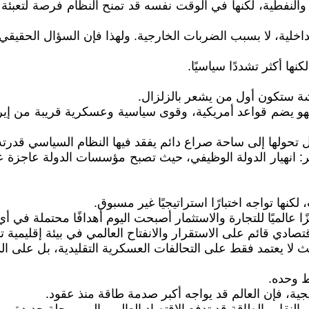
والنفطية، لكنها في الوقت نفسه قد تمنح النظام فرصة لتعبئ
الداخلية، لا بسبب الضربات الخارجية. ولهذا فإن السؤال الحقي
نها أكثر تشددًا سياسيًا.
شة ستكون أول من يشعر بالزلزال.
يضم قواعد أمريكية، وقوى سياسية وعسكرية قريبة من إيران،
 تحولها إلى ساحة صراع دائم يفقد فيها النظام السياسي قدرته 
 انهيار الدولة الوظيفي، حيث تصبح مؤسسات الدولة عاجزة عن 
ا تواجه اختبارًا استراتيجيًا غير مسبوق.
عالميًا للتجارة والاستثمار أصبحت اليوم أهدافًا محتملة في أ
دي قائم على الاستقرار والانفتاح العالمي في بيئة إقليمية تز
 يعتمد فقط على التحالفات العسكرية التقليدية، بل على الدبلو
ط وحده.
ة، فإن العالم قد يواجه أكبر صدمة طاقة منذ عقود.