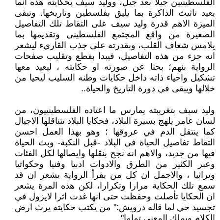
الفلسطينيين جيلا بعد جيل، ووليد سيف بحكايته هذه انما
يعيد تاثيث الذاكرة بما يليق بفلسطين وتاريخها. وتبقى
الميزة الاهم قدرة وليد سيف على التقاط تلك التفاصيل
الصغيرة من واقع المجتمع الفلسطيني وتقديمها بما
يلامس شغاف القلب، وبقدرته على جذب القاريء ليشعر
انه جزء من هذه التفاصيل، فيبدا بفطع وتقليب صفحات
الرواية بنهم؛ بحثا عن صورته او حكايته ، ليعيد معها
تشكيل واحياء ذاته داخل حكايات وطنه السليب ليحيا من
خلالها ويبقى في دورة التاريخ والحياة..
وليد سيف بتغريبته يمارس ما اعتاده الفلسطينييون، من
لسان عامر يلهج بسيرة البلاد، فحكايا البلاد تتناقلها الاجيال
كما ينتقل الدم في عروقها ؛ وهو بهذا العمل احسن
التقاط تفاصيل الحياة في البلاد -قبل النكبة- وبث الحياة
فيها من جديد، والاهم انه نجح بنقلها وايصالها لكل الفئات
وعبر الكثير من الطرق والادوات ادبيا وفنيا وحكواتيا
وتراثيا ، والاجمل ان كل من يقرأ الرواية يشعر ان قد
سمع تلك الحكاية مرارا وتكرارا، لكن هذه المرة يشعر
ان الحكايا تأصلت وحفظت حتى انها غدت اثرا لايزول في
تجسيد حي لما قاله درويش:" من يكتب حكايته يرث ارض
الكلام ويملك المعنى تماما".