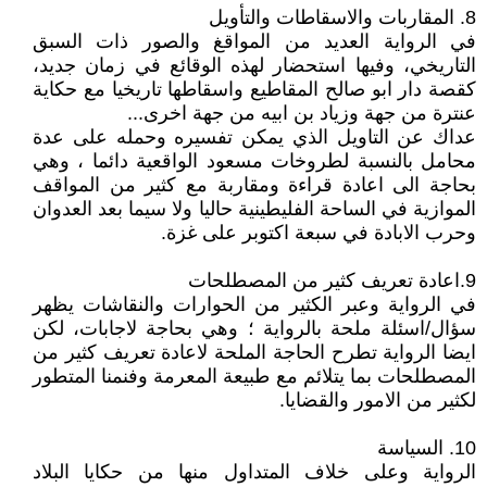
8. المقاربات والاسقاطات والتأويل
في الرواية العديد من المواقغ والصور ذات السبق
التاريخي، وفيها استحضار لهذه الوقائع في زمان جديد،
كقصة دار ابو صالح المقاطيع واسقاطها تاريخيا مع حكاية
عنترة من جهة وزياد بن ابيه من جهة اخرى...
عداك عن التاويل الذي يمكن تفسيره وحمله على عدة
محامل بالنسبة لطروخات مسعود الواقعية دائما ، وهي
بحاجة الى اعادة قراءة ومقاربة مع كثير من المواقف
الموازية في الساحة الفليطينية حاليا ولا سيما بعد العدوان
وحرب الابادة في سبعة اكتوبر على غزة.
9.اعادة تعريف كثير من المصطلحات
في الرواية وعبر الكثير من الحوارات والنقاشات يظهر
سؤال/اسئلة ملحة بالرواية ؛ وهي بحاجة لاجابات، لكن
ايضا الرواية تطرح الحاجة الملحة لاعادة تعريف كثير من
المصطلحات بما يتلائم مع طبيعة المعرمة وفنمنا المتطور
لكثير من الامور والقضايا.
10. السياسة
الرواية وعلى خلاف المتداول منها من حكايا البلاد