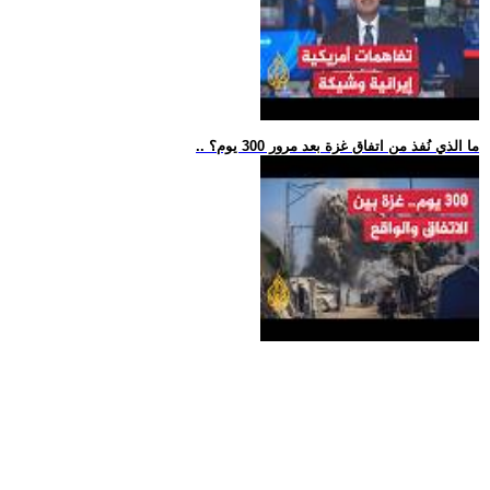
.. ما الذي نُفذ من اتفاق غزة بعد مرور 300 يوم؟