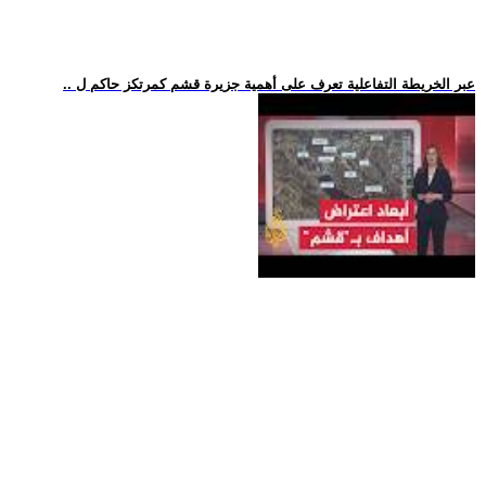
.. عبر الخريطة التفاعلية تعرف على أهمية جزيرة قشم كمرتكز حاكم ل