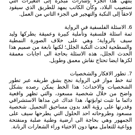
ينتهي هذا الجزء بإشارات مبكرة إلى التغيرات التي
ستصيب البلاد، وكأن الكاتب يمهد للطريق الذي سيقود
لاحقاً إلى النكبة والتهجير في الجزء الثاني من العمل.
6. الاسئلة الفلسفية في الرواية
ثمة اسئلة فلسفية وتأملية كبيرة وعميقة يطركها وليد
سيف بالرواية؛ وهي على خلاف الصورة النمطية
والسطحية لحدث النكبة الجلل؛ لكنها نابعة من صميم هذا
الحدث الجلل، هذه الاسئلة بحاجة الى اجابات معمقة
لكزها ايضا تحتاج نقاش معمق وطويل.
7. تطور الافكار والشخصيات
ثنة خط مواز في الرواية نجح بشق طريقه عبر تطور
الشخصيات والاحداث؛ هذا الخط يمكن رصده بشكل
واضح من خلال شخصية مسعود، والتي تظهر واقعية
دائما ما تثبت ثوابؤتها، هذا عداك عن مداها الاستشراقي
وقدرتها على رؤية الغد بدون مساحيق التجميل. شخصية
مسعود وطروحاته احد الحلول التي يطرحها سيف على
الجمهور وهي بحاجة الى ارضية وطنية صلبة ومنفتحة
وواعية للتعامل معها دون الاختباء وراء الشعارات الرنانة.