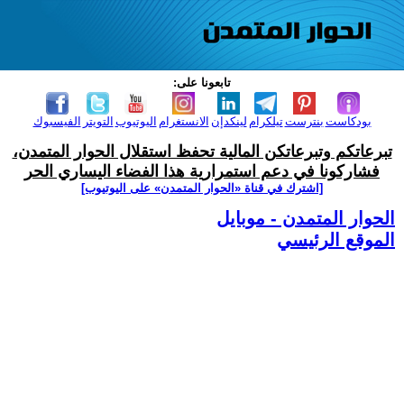
تابعونا على:
بودكاست
بنترست
تيلكرام
لينكدإن
الانستغرام
اليوتيوب
التويتر
الفيسبوك
تبرعاتكم وتبرعاتكن المالية تحفظ استقلال الحوار المتمدن،
فشاركونا في دعم استمرارية هذا الفضاء اليساري الحر
[اشترك في قناة ‫«الحوار المتمدن» على اليوتيوب]
الحوار المتمدن - موبايل
الموقع الرئيسي