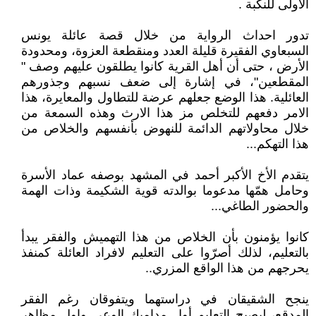
الاولى للنكبة .
تدور احداث الرواية من خلال قصة عائلة يونس
السبعاوي الفقيرة قليلة العدد ومنقطعة العزوة، ومحدودة
الأرض ، حتى أن أهل القرية كانوا يطلقون عليهم وصف "
المقطعين"، في إشارة إلى ضعف نسبهم وجذورهم
العائلية. هذا الوضع جعلهم عرضة للتطاول والمعايرة، هذا
الامر دفعهم للتخلص مز هذا الارث وهذه السمعة من
خلال محاولاتهم الدائمة للنهوض بأنفسهم والخلاص من
هذا التهكم...
يتقدم الأخ الأكبر أحمد في المشهد بوصفه عماد الأسرة
وحامل همّها مدعوما بوالدته قوية الشكيمة وذات الهمة
والحضور الطاغي...
كانوا يؤمنون بأن الخلاص من هذا التهميش والفقر يبدأ
بالتعليم، لذلك أصرّوا على التعليم لافراد العائلة كمنفذ
يحرجهم من هذا الواقع المزري..
ينجح الشقيقان في دراستهما ويتفوقان رغم الفقر
المدقع، ليصبح التعليم أول مداميك الوعي واول مظاهر