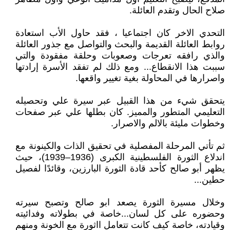
صلاح الحال وتقدم العائلة.
التحدي الاخر كان اجتماعيا ، فقد حاول الأب استعادة
روابط العائلة القديمة والبحث والتواصل مع جذور العائلة
والذي رافقه تعرجات وصعوبات وحلقة مفقودة والتي
سببت هذا الانقطاع... ومع ذلك لم تفقد الأسرة إرادتها
واصرارها في المحاولة بغية تغيير واقعها.
يتحقق شيء من هذا القبيل عبر سيرة علي وتحصيله
التعليمي المتطور والمميز. كان بطلها علي عبر صفحات
وخطوات مليئة بالالم والاصرار.
ثم تأتي المرحلة المفصلية في تحقيق الذات والكينونة مع
اندلاع الثورة الفلسطينية الكبرى (1936–1939)، حيث
يظهر أبو صالح كأحد قادة الثورة البارزين، وقائدًا لفصيل
حطين...
وخلال مسيرة الثورة يصعد ابو صالح وتصبح سيرته
وحضوره على كل لسان...خاصة في بطولاته وفدائيته
وقيادته، خاصة كيف كانت تتعامل ااثورة مع الخونة ومنهم