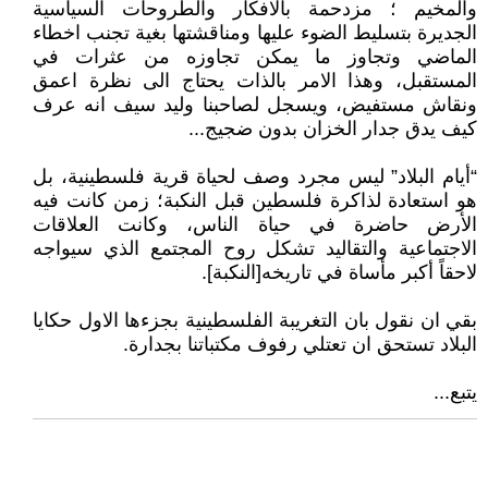
والمخيم ؛ مزدحمة بالافكار والطروحات السياسية
الجديرة بتسليط الضوء عليها ومناقشتها بغية تجنب اخطاء
الماضي وتجاوز ما يمكن تجاوزه من عثرات في
المستقبل، وهذا الامر بالذات يحتاج الى نظرة اعمق
ونقاش مستفيض، ويسجل لصاحبنا وليد سيف انه عرف
كيف يدق جدار الخزان بدون ضجيج...
“أيام البلاد” ليس مجرد وصف لحياة قرية فلسطينية، بل
هو استعادة لذاكرة فلسطين قبل النكبة؛ زمن كانت فيه
الأرض حاضرة في حياة الناس، وكانت العلاقات
الاجتماعية والتقاليد تشكل روح المجتمع الذي سيواجه
لاحقاً أكبر مأساة في تاريخه[النكبة].
بقي ان نقول بان التغريبة الفلسطينية بجزءها الاول حكايا
البلاد تستحق ان تعتلي رفوف مكتباتنا بجدارة.
يتبع...