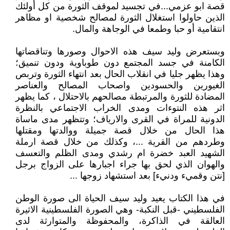
قصة ابو عزمي...في تجسيد لموقف الثورة من كل أولئك
الذين حاولوا استغلال الثورة لمصالح شخصية او مظاهر
انتقامية أو حبا وطمعا في الوجاهة والمال.
وبستعرض وليد سيف هذه الاحوال وصورها وتناقضاتها
الكامنة في جسد المجتمع دون طوباوية ودون تنميق؛
وهذا يظهر جليا في انقلاب الحال بعد انتهاء الثورة وتربص
الغيورين والحسودين واصحاب المصالح والعناصر
المضادة للثورة والمرتبطة مصالحهم بالاحتلال ، كما يظهر
اثر هذه النتوءات ومدى الخراب الاجتماعي بالنظرة
الدونية للمراة في القرى والارياف؛ وتتظهر مدى ماساة
هذا الحال من خلال قصة جميلة ووالدتها ومقتلها
وطردهم من القرية ...، وكذلك من خلال قصة ارملة
الشهيد العبد خضرة ام رشدي ومدى الظلم والتعسف
والهوان الذي لحق بها جراء اجبارها على الزواج برجل
[نتن وقميء ودنيء] بعد استشهاد زوجها ...
في هذا الكتاب يعيد وليد سيف الحياة الى صورة الوطن
الفلسطيني -قبل النكبة- وهي الصورة الفلسطينية الاثيرة
العالقة في الذاكرة، والمحفوظة والمتوارثة لدى