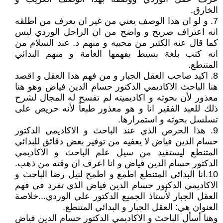
الخارق.
7. و لو ان هذا الوصف يعني من غير ان يعرف من اطلقه
انه اعتراف صريح و واضح من ان الراحل الوردي ليس
كما قال عنه الكثير من محبيه و منهم د. عبد السلام من
انه كتب بلغة بسيط يفهمها العامة و منهم البدائي
المتنطع.
8. اكيد صاحب العقل الجبار و من فهم هذا العقل و اقصد
هنا الباحث الاكاديمي الدكتور حسام الدين فياض وهو هنا
معذور لأن بحوثه و اكاديميته لم تفسح له المجال لشرح
ذلك للعبد الفقير انا و هو معذور طبعاً لأنه حريص على
تسلسل بحوثه و استمرارها.
9. هذا الحرص الذي عند الباحث و الاكاديمي الدكتور
حسام الدين فياض لا يعفيه من توفير بعض دقائق للبدائي
المتنطع ليستفيد من سيل علم الباحث و الاكاديمي
الدكتور حسام الدين فياض و انا اعرف ان وقته من ذهب.
10.انا البدائي المتنطع اطمع و اطمح لنيل رضا الباحث و
الاكاديمي الدكتور حسام الدين فياض الذي تفرد في فهم
العقل الجبار لأُستاذ الجميع الدكتور علي الوردي...خلاصة
العنوان هي: العقل الجبار و البدائي المتنطع.
وهنا أسأل الباحث و الاكاديمي الدكتور حسام الدين فياض