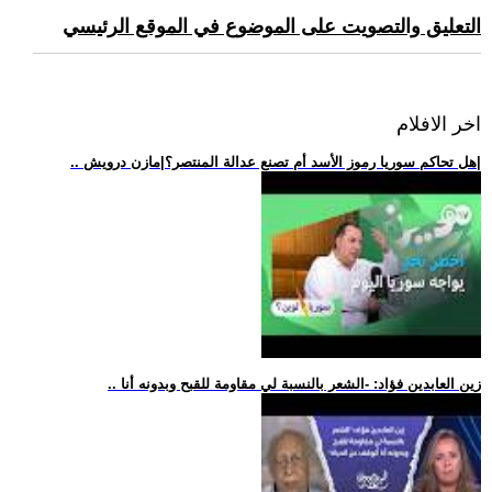
التعليق والتصويت على الموضوع في الموقع الرئيسي
اخر الافلام
.. هل تحاكم سوريا رموز الأسد أم تصنع عدالة المنتصر؟|مازن درويش|
.. زين العابدين فؤاد: -الشعر بالنسبة لي مقاومة للقبح وبدونه أنا