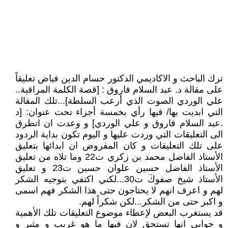
ترك الباحث و الاكاديمي الدكتور حسام الدين فياض تعليقاً
على مقالة د. عبد السلام فاروق : [قصة الكلمة المراقبة..
علي الوردي الصوت الذي أرعب السلطة]...تلك المقالة
التي ابديت بها/ فيها رأي بخمسة أجزاء تحت عنوان: [د
.عبد السلام فاروق و علي الوردي] و وعدت ان اتطرق
الى التعليقات التي وردت عليها و اليوم تكون بداية الردود
على تلك التعليقات و كان المفروض ان ابدائها بتعليق
الأستاذ الفاضل محمد بن زكري ت22 وما تلاه من تعليق
الأستاذ الفاضل حسين علوان حسين ت23 و تعليق
الأستاذ شيخ صفوكَ ت30...لكني اكتفي بتوجيه الشكر
لهم و اعرف انهم لا يحتاجون حتى هذا الشكر فهم اسمى
و اكبر حتى من الشكر...لكن شكراً لهم.
قد يستغرب البعض لإعطاء موضوع التعليقات تلك الأهمية
و جوابي انها تستحق لان فيها ما هو غريب و مثير و