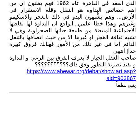
الذي انعقد في القاهرة عام 1962 فهم يظنون ان من
اهم خصائص البداوة هو التنقل وقلة الاستقرار في
الأرض... وهم يشَّبهون البدو في ذلك بالغجر والاسكيمو
وغيرهم وهذا خطا علمي...الواقع ان البداوة لها ثقافتها
الاجتماعية المنبعثة من طبيعة حياتها الصحراوية وهي لا
تشبه ثقافة الغجر او غيرها الا من حيث اتصافها بالتنقل
الدائم اما في غير ذلك من الأمور فهنالك فروق كبيرة
جدا] انتهى
صاحب العقل الجبار لا يعرف الفرق بين الرعي و البداوة
و يفند نظرية التطور وفق ذاك؟؟؟؟؟؟؟؟؟؟؟
https://www.ahewar.org/debat/show.art.asp?
aid=903867
يتبع لطفاً