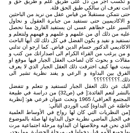
و تكسب اجر من دل على طريق علم و طريق حق و
انت تعرف ان سالكي طيق الحق قلة.
حتى نتمكن مستقبلاً من قياس عقل من نريد من الباحثين
و الاكاديميين حتى نستفيد من جبابرة العقول و نحاول
السير على خطاهم عسى ان يستفيد القارئ مما نحصل
عليه من ذلك أي من علمهم و علمهم و فهمهم ولنتعلم و
نستفيد و نفيد و يكون الفضل في كل ذلك لك أيها الباحث
الاكاديمي الدكتور حسام الدين فياض. كما ارجو ان تدلني
و من يرغب من القراء الكرام الى اصداراتك من كتب و
مقالات و بحوث كان لصاحب العقل الجبار فيها موقع او
بينت فيها كيف اخترقت ذلك العقل الجبار الذي لا يعرف
الفرق بين البداوة و الرعي و يفند نظرية تشير الى
ذلك.؟؟؟؟؟؟؟؟؟
اليك عن ذلك العقل الجبار لتستفيد و تتعلم و تتفضل
بالنشر لتعم الفائدة:[ في (ص32) من دراسة في طبيعة
المجتمع العراقي/ 1965 وتحت عنوان فرعي هو: [نظرية
خاطئة عن البداوة] كتب الوردي التالي:
[من النظريات التي كان لها رواج في الأوساط العلمية
في الجيل الماضي نظرية حول البداوة لها صلة بالموضوع
الذي نحن فيه وخلاصتها ان البداوة مرحلة اجتماعية مرت
بها جميع الأمم قبل دخولها في مرحلة الحضارة. مما يجدر