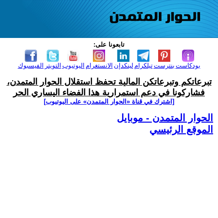
تابعونا على:
بودكاست
بنترست
تيلكرام
لينكدإن
الانستغرام
اليوتيوب
التويتر
الفيسبوك
تبرعاتكم وتبرعاتكن المالية تحفظ استقلال الحوار المتمدن،
فشاركونا في دعم استمرارية هذا الفضاء اليساري الحر
[اشترك في قناة ‫«الحوار المتمدن» على اليوتيوب]
الحوار المتمدن - موبايل
الموقع الرئيسي