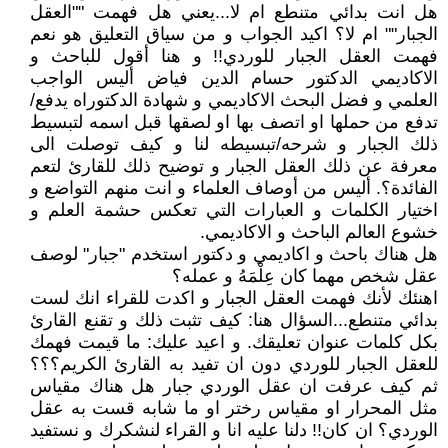
هل انت بدائي متنطع ام لا...يعني هل فهمت ""العقل
الجبار"" ام لا؟ اكيد الجواب و من سياق التعليق هو نعم
فهمت العقل الجبار للوردي!! و هنا أقول للباحث و
الاكاديمي الدكتور حسام الدين فياض أليس الواجب
العلمي و فضل البحث الاكاديمي و شهادة الدكتوراه يدفع/
تدفع من حملها او اتصف بها او لصقها قبل اسمه لتبسيط
ذلك الجبار و شرحه/تبسيطه لنا و كيف توصلت الى
معرفة عن ذلك العقل الجبار و توضيح ذلك للقارئ لتعم
الفائدة؟. أليس من أوصاف العلماء و انت منهم التواضع و
اختيار الكلمات و العبارات التي تعكس حشمة العلم و
خشوع العالم الباحث و الاكاديمي.
هل هناك باحث و اكاديمي و دكتور استخدم "جبار" لوصف
عقل شخص مهما كان عِلْمَهُ و عمله؟
اهنئك لأنك فهمت العقل الجبار و اكدت للقراء انك لست
بدائي متنطع...السؤال هنا: كيف تثبت ذلك و تقنع القارئ
بكل كلمات عنوان تعليقك. و اعيد عليك: ما قيمت فهمك
للعقل الجبار للوردي دون ان تفيد به القارئ الكريم؟؟؟
ثم كيف عرفت ان عقل الوردي جبار هل هناك مقياس
مثل المحرار او مقياس رختر او ما شابه قست به عقل
الوردي؟ ان كان!! دلنا عليه انا و القراء لنشكرك و نستفيد