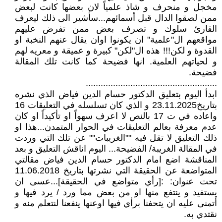
مخجل و منحرف و شاذ علمياً لان بعضها كانت لبعض
ممن لصقوا الدال قبل أسمائهم...سأشير الى ذلك ليعرف
القارئ سلوك و تصرف بعض ممن تفرض عليهم
مواقعهم ال"علمية" ان يكونوا اوان يقال عنهم النخبة او
القدوة و لكن!!! هذه ال"لكن" كبيرة و عميقة و معريه لهم
و لحياتهم العلمية. انها فضيحة كما كانت تلك المقالة
فضيحة.
.....................................................
ابدأ اليوم بتعليق الدكتور حسام الدين فياض الذي نشره
بتاريخ23.11.2025 و الذي كان تسلسله في التعليقات 16
واعاده في ت 17 بالنص لا اعرف سهواً او تأكيداً او كان
عدم معرفة بعالم التعليقات في الحوار المتمدن...هذا او
ذلك التعليق لا تقل فيه ""الغريبات"" عن تلك التي وردت
في المقالة الغريبة/ الفضيحة... اليوم اناقش التعليق و بعد
المناقشة اضع امام الدكتور حسام الدين فياض مقالتي
المتواضعة عن الحقيقة التي نشرتها بتاريخ 11.06.2018
تحت عنوان: :[رأي متواضع في الحقيقة]...عسى ان
يستفيد و ينتفع منها او من بعض مما ورد / يرد فيها و
أتمنى عليه ان يتحفنا برأي فيها اوعنها ينفعنا لنتعلم منه و
نقتدي به.