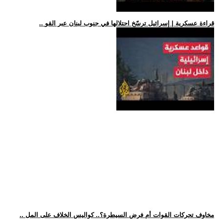
.. قراءة عسكرية | إسرائيل ترسّخ احتلالها في جنوب لبنان عبر القو
.. مخاوف تحركات القوات أم فرض السيطرة؟.. كواليس الخلاف على المل