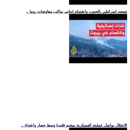
.. تصعيد إسرائيلي بالجنوب وانقسام لبناني يواكب مفاوضات روما
.. الاحتلال يواصل عمليته العسكرية بمخيم قلنديا وسط حصار واعتداء