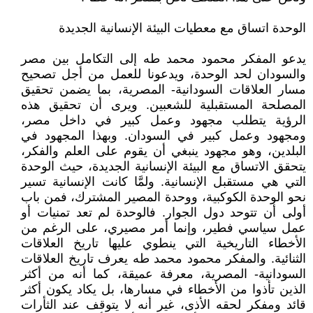
الوحدة اتساق مع معطيات البيئة الإنسانية الجديدة
يدعو المفكر محمود محمد طه إلى التكامل بين مصر
والسودان لحد الوحدة، ويدعونا للعمل من أجل تصحيح
مسار العلاقات السودانية- المصرية، بما يضمن تحقيق
المصلحة المستقبلية للشعبين. ويرى أن تحقيق هذه
الرؤية يتطلب مجهود وعمل كبير في داخل مصر،
ومجهود وعمل كبير في السودان. وبهذا المجهود في
البلدين، وهو مجهود ينبغي أن يقوم على العلم والفكر،
يتحقق الاتساق مع البيئة الإنسانية الجديدة، حيث الوحدة
التي هي مستقبل الإنسانية. ولمَّا كانت الإنسانية تسير
نحو الوحدة الكوكبية، ووحدة المصير المشترك، فمن باب
أولى أن تتوحد دول الجوار. فالوحدة لم تعد تمنيات أو
عمل سياسي فطير، وإنما أمر مصيري، على الرغم من
الأخطاء التاريخية التي ينطوي عليها تاريخ العلاقات
الثنائية. والمفكر محمود محمد طه يعرف تاريخ العلاقات
السودانية- المصرية، معرفة عميقة، كما أنه من أكثر
الذين تأذوا من الأخطاء في مسارها، بل يكاد يكون أكثر
قائد ومفكر لحقه الأذى، غير أنه لا يتوقف عند الثأرات