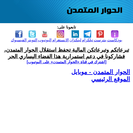
تابعونا على:
بودكاست
بنترست
تيلكرام
لينكدإن
الانستغرام
اليوتيوب
التويتر
الفيسبوك
تبرعاتكم وتبرعاتكن المالية تحفظ استقلال الحوار المتمدن،
فشاركونا في دعم استمرارية هذا الفضاء اليساري الحر
[اشترك في قناة ‫«الحوار المتمدن» على اليوتيوب]
الحوار المتمدن - موبايل
الموقع الرئيسي