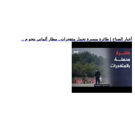
.. أخبار الصباح | طائرة مسيرة تحمل متفجرات.. مطار ألماني ينجو م