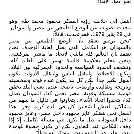
نحو اتحاد الأنداء
أنتقل إلى خلاصة رؤية المفكر محمود محمد طه، وهو
يتحدث بصوته، عن الوضع الطبيعي بين مصر والسودان،
في 29 يناير 1979، فقد تحدث، قائلاً:
"نحن برضو نعتقد بأن الوضع الطبيعي بين مصر
والسودان هو التكامل الذي يصل لغاية الوحدة.. نحن
نعتقد بأن العالم كله ماشي لاتحاد ما ماشي لفركشة..
ونحن بنحلم بحكومة عالمية تهيمن على العالم كله،
وتضعف الحدود السياسية والحدود الجمركية بين البلاد،
ويكون الاختلاط وانتقال الناس وانتقال الأدوات يكون
أسهل بكثير جداً، لكن كل بلد يكون عنده قوته وشخصيته
وتاريخه وتقاليده وأوضاعه ناضجة عنده، يعني البلد يحقق
قومية منسبكة وقوية، مصر تعمل كدا، السودان يعمل
كدا، يتحدوا اتحاد الأنداء.. يتعاونوا في تذليل ما بينهم من
مشاكل، لعيش الشعبين كل في بلده كريم وحر.. هذا
العمل نحن بنفتكر عايز مجهود داخل مصر، وعايز مجهود
داخل السودان، قبل ما يكون في مسألة تكامل، إلا إذا
وقف التكامل عند التعاون، لكن أن يكون خطوة للوحدة
ونحن على هذا الضعف نحن بنفتكر أنه خطأ".