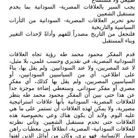
طبيعي ولا مستساغ
يجب السير بالعلاقات المصرية- السودانية بما يخدم
مستقبل الشعبين
نحو تحرير العلاقات المصرية- السودانية من الثأرات
السياسية والتاريخية
فلنجعل من التاريخ مصدراً للفهم وأداةً لإحداث التغيير
وبناء المستقبل
قدم المفكر محمود محمد طه رؤية تجاه العلاقات
السودانية المصرية، في تقديري وحسب علمي، بلا مثيل،
لا عند المصريين، ولا عند السودانيين. ولم يقل بها، بناءً
على اطلاعي، أي من السياسيين السودانيين، أو
السياسيين المصريين، ولم يقل بها كذلك، أي مفكر
مصري أو مفكر سوداني. وسنعطي إضاءة موجزة جداً
عن هذا حتى نبين أن المفكر محمود محمد طه ينظر
للعلاقات المصرية- السودانية بأنها علاقات استراتيجية
مصيرية، ولا يمكن لهذه العلاقات أن تستمر على ما هي
عليه اليوم. ولابد أن يكون هناك وعي بخصوصية هذه
العلاقات حتى تخدم مستقبل الشعبين. وتأتي نظرته
للعلاقات السودانية- المصرية، انطلاقاً من معطيات راهن
مسار الإنسانية. فهو يرى، وكان من أوائل الذين لفتوا