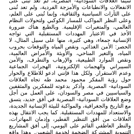
سيما العلاقات السودانية- المصرية، لم تعد تُبنى على
الانفعالات والانطباعات والأمزجة الفردية، ولم تعد تُبنى
على الثأرات السياسية والثقافية، وإنما تُبنى على العلم،
وعلى النظر المواكب للمسار الكوكبي ولتحولات النظام
العالمي، والمتغيرات الإقليمية. وبالطبع هناك ضرورة
الأخذ في الاعتبار المهددات المستقبلية التي تواجه
الإنسانية جمعاء، وهي كثيرة، منها على سبيل المثال، لا
الحصر: الأمن الغذائي، ونقص المياه والتوقعات بحروب
المياه، والتغير المناخي، والأوبئة والأمراض العالمية،
ونقص الموارد الطبيعية، والإرهاب والتطرف، والأمن
السيبراني والهجمات الإلكترونية، الهجرات الجماعية
وعدم الاستقرار. ولكل هذا فإنني ادعو للاطلاع والحوار
حول رؤية المفكر محمود محمد طه تجاه العلاقات
السودانية- المصرية. وأذكر بدعوته للمفكرين والمثقفين
والسياسيين في مصر والسودان، على العمل من أجل
وضع العلاقات السودانية- المصرية في أفق جديد، يتسق
مع التاريخ والجغرافية، والمواكبة للبيئة الإنسانية الجديدة،
والاستعداد للمهددات المستقبلية. كما يجب الانتقال بهذه
العلاقات من أفق التنظير الفطير، وإدمان المهاترات،
والنظر العاطفي القائم على اليومي، إلى أفق المشاريع
التنموية المشتركة الضخمة لخدمة الشعبين. وهذا واقع