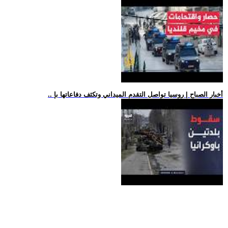
.. أخبار الصباح | روسيا تواصل التقدم الميداني وتكثف دفاعاتها بإ