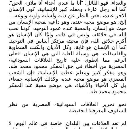
والعداء. فهو القائل: "أنا ما عندي أعداء أنا ملازم الحق".
كما أنه رجل عارف ومعلم كبير للإنسانية، كون الإنسان
الآخر عنده، بغض النظر عن دينه ولسانه ولونه ونوعه ...
إلخ، هو موضع محبة عنده، وهو داعية لمحبة الإنسان من
حيث هو إنسان. والمحبة عنده عمود التوحيد، كوننا نحب
الله في خلائقه، وليس في ذاته، ولمَّا كان الإنسان هو
أكرم خلائق الله، فإن محبته مرتكز أساس في التوحيد.
كما أن الإنسان هو غاية، وكل الأديان والكتب السماوية
والفلسفات، هي وسيلة للغاية التي هي الإنسان. فعلى
الرغم مما انطوى عليه تاريخ العلاقات السودانية-
المصرية من أخطاء في حق المفكر محمود محمد طه،
وهو مفكر كبير ومعلم عظيم للإنسانية، فإن الشعب
المصري هو موضع محبة عنده، وكذلك الإنسانية جمعاء،
بل كل الأحياء والأشياء، هي موضع محبة عند المفكر
محمود محمد طه.
نحو تحرير العلاقات السودانية- المصرية من نظر
السقوف المعرفية الخفيضة
لم تعد العلاقات بين البلدان، خاصة في عالم اليوم، لا