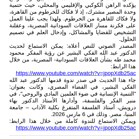
يؤكده الراهن الكوكبي والإقليمي والمحلي، حيث حتمية
وحدة المصير مشترك، إذ لا فكاك للخرطوم من القاهرة،
ولا فكاك للقاهرة من الخرطوم. ولهذا يجب علينا العمل
على فكرنة مسار العلاقات السودانية المصرية، وعقلنة
التشخيص للقضايا والمشاكل، وإدخال العلم في تصميم
الحلول.
المصدر الصوتي للنص أعلاه: يمكن الاستماع لحديث
الدكتور عبد الله الفكي البشير عن رؤية المفكر محمود
محمد طه بشأن العلاقات السودانية- المصرية، من خلال
هذا الرابط:
https://www.youtube.com/watch?v=jpopXdb25ac
جاء هذا الحديث في صدر ندوة قدمها الدكتور عبد الله
الفكي البشير، في الفضاء المصري، وكانت بعنوان:
"التنمية الإنسانية في ضوء العلمين المادي والروحي"، في
منبر الفكر والفلسفة، وأدارها الأستاذ الدكتور بهاء
درويش، أستاذ الفلسفة المتفرغ بكلية الآداب – جامعة
المنيا، مصر. وذلك في 6 مارس 2026.
ويمكن الاستماع للندوة كاملة من خلال هذا الرابط:
https://www.youtube.com/watch?v=jpopXdb25ac