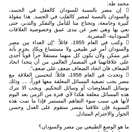
محمد طه:
 إن مصر بالنسبة للسودان كالعقل في الجسد،
والسودان بالنسبة لمصر كالقلب في الجسد. هذا مقولة
كبيرة وجامعة، وتحتاج منا للتأمل والتفكر والتدبر، حتى
نعي بها وهي تعبر عن مدى عمق وخصوصية العلاقات
السودانية- المصرية.
 وكتب في العام 1955، قائلاً: "إن العداء بين مصر
والسودان أمر غير طبيعي ولا مستساغ ويكاد يجزم بأنه
غير ممكن ولأن يكون كل منهما مستقلاً حراً قوياً أجدى
على علاقاتهما في المضمار العالمي من أن يتحدا اتحاد
الضعاف فان اتحاد الضعاف ضعف على ضعف".
 وتحدث في العام 1958، قائلاً: لتحسين العلاقة مع
مصر يجب تصفية المسائل المعلقة معها فوراً، .... وذلك
بوسائل المفاوضات أو وسائل التحكيم. ويجب الا نترك
هذه المسائل معلقة هكذا لأي فترة من الزمن بعد اليوم
لأنها هي سبب سوء التفاهم المستمر فإذا ما تمت هذه
التسوية فإن علاقتنا بمصر ستقوم على العدل وحسن
الجوار والاحترام المتبادل.
ما هو الوضع الطبيعي بين مصر والسودان؟