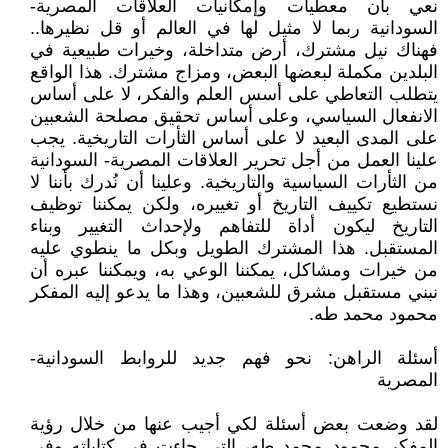
نعي بأن معطيات وإمكانيات العلاقات المصرية-
السودانية ربما لا مثيل لها في العالم أو قل نظيرها..
فهناك نيل مشترك، أرض متداخلة، وخيرات طبيعية في
البلدين مكملة لبعضها البعض، ومزاج مشترك. هذا الواقع
يتطلب التعاطي على أسس العلم والفكر، لا على أساس
الانفعال السياسي، وعلى أساس تحقيق مصلحة الشعبين
على المدى البعيد لا على أساس الثأرات التاريخية. يجب
علينا العمل من أجل تحرير العلاقات المصرية- السودانية
من الثأرات السياسية والتاريخية. وعلينا أن نُدرك بأننا لا
نستطيع تكييف التاريخ أو تغييره، ولكن يمكننا توظيف
التاريخ ليكون أداة للتفاهم ولإحداث التغيير وبناء
المستقبل. هذا المشترك الطويل وبكل ما ينطوي عليه
من خيرات ومشاكل، يمكننا الوعي به، ويمكننا عبره أن
نبني مستقبل مشرق للشعبين، وهذا ما يدعو إليه المفكر
محمود محمد طه.
أسئلة الراهن: نحو فهم جديد للروابط السودانية-
المصرية
لقد وضعت بعض أسئلة لكي أجيب عنها من خلال رؤية
المفكر محمود محمد طه، التي جاءت في كتاباته وفي