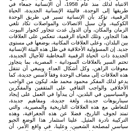
الانتباه لذلك منذ عام 1958، أن الإنسانية جمعاء في
طريقها إلى الوحدة، فالبيئة الإنسانية الجديدة، الحياة
الرقمية، تؤكد بأن الإنسانية تسير في طريق الوحدة
الكوكبية، وأن سبل الاتصالات والمواصلات تكاد تلغي
الزمان والمكان، وأن الدول غدت تتجاور كجوار البيوت.
هذا التجاور، وتلك الحياة الرقمية، تنعكس على العلاقات
بين البلدان، وعلى العلاقات المكانية، بوضعها في مستوى
جديد. إن المسؤولية الأخلاقية في ظل هذه البيئة الإنسانية
الجديدة ذات الحياة الرقمية المخاطبة للأجيال الجديدة،
تحتم السير بالعلاقات السودانية - المصرية، بما يتجاوز
معوقات الراهن، وكل أشكال العداء. وينبغي أن تنتقل
هذه العلاقات إلى مصاف الوحدة وفقاً لأسس جديدة، كما
يدعو لذلك المفكر محمود محمد طه. ليكون من الواجب
الأخلاقي والواجب الثقافي على المثقفين والمفكرين
والسياسيين في البلدين، أن يبدأوا في العمل على إيجاد
سيناريوهات جديدة، ولغة جديدة، ومفاهيم جديدة،
للتعاطي مع هذه العلاقات التاريخية والمصيرية، والتي
تمتد لجوف التاريخ، فضلا عن هذه الجغرافية، وهذه
التركيبة نادرة المثيل. علينا استثمار هذا الوضع الجيو
سياسي لمصلحة الشعبين، وعلينا، في واقع الأمر، أن