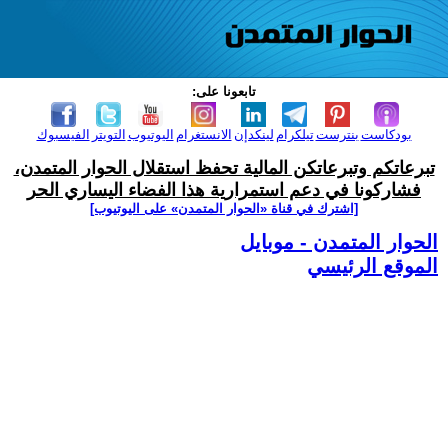
تابعونا على:
بودكاست
بنترست
تيلكرام
لينكدإن
الانستغرام
اليوتيوب
التويتر
الفيسبوك
تبرعاتكم وتبرعاتكن المالية تحفظ استقلال الحوار المتمدن،
فشاركونا في دعم استمرارية هذا الفضاء اليساري الحر
[اشترك في قناة ‫«الحوار المتمدن» على اليوتيوب]
الحوار المتمدن - موبايل
الموقع الرئيسي