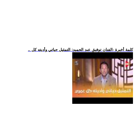
.. كلمة أخيرة -الفنان توفيق عبد الحميد: التمثيل حياتي وأديته كل