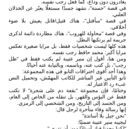
يغادرون دون وداع، كما فعل رجب نفسه.
في قصة "حسنة"، نشهد جسدًا مستغلًا يعبّر عن الخذلان
العلني.
في قصة "سأقتل"، هناك قتيل/قاتل يعيش بلا ضوء
أخلاقي.
وفي قصة "محاولة للهروب"، هناك مطاردة دائمة لذكرى
جريمة لم يرتكبها البطل.
هذه كلها ليست شخصيات فقط، بل مرايا صغيرة تعكس
مرايا أكبر: محمد حافظ رجب نفسه.
ومن هنا، أقول إن منير عتيبة لم يكتب فقط في "ظل
رجب"، بل كتب عنه، وباسمه، وبالنيابة عنه أحيانًا.
وهذا أحد أقوى اختراقات التابو في هذه المجموعة:
تابو التأبين غير المباشر للكاتب المهمّش، وتحميل النص
عبء رد الاعتبار له.
وختامًا، فإن مجموعة "بقعة دم على شجرة" لا تكتب
فقط عن البؤس والقهر، بل تنقله من الخاص إلى العام،
ومن الجسد إلى التاريخ، ومن الشخصي إلى الرمزي.
إنها رسالة وفاء متأخرة لرجل قال:
"نحن جيل بلا أساتذة"
ليجيبه منير عتيبة ضمنيًا:
"لكننا وجدنا فيك أستاذًا دون أن تدري."