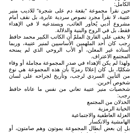
الكامل:
حين نقرأ مجموعة "بقعة دم على شجرة" للاديب منير
عتيبة، لا نقرأ مجرد نصوص سردية عابرة، بل نقف أمام
مشروع أدبي يُحاور الغائب، ويستدعيه لا في الإهداء
فقط، بل في الروح والبنية والدلالة.
لا يخفى على القارئ الملمّ أن الكاتب الكبير محمد حافظ
رجب كان أحد الملهمين الأساسيين لمنير عتيبة، وربما
أستاذه غير المعلن، أو الأب الروحي الذي لم يمنحه
المجتمع الاعتراف.
ولهذا لم يكن الإهداء في صدر المجموعة مجاملة أو وفاء
شكليًا، بل كان إعلانًا رمزيًا بأن هذه المجموعة هي نوع
من التأبين السردي لرجب، وتأريخ لجراحه على لسان
شخوص آخرين.
شخصيات منير عتيبة تعاني من نفس ما عاناه حافظ
رجب:
الخذلان من المجتمع
الخيانة الرمزية
العزلة العاطفية والاجتماعية
الهامشية والانكسار
بل إن بعض أبطال المجموعة يموتون وهم صامتون، أو