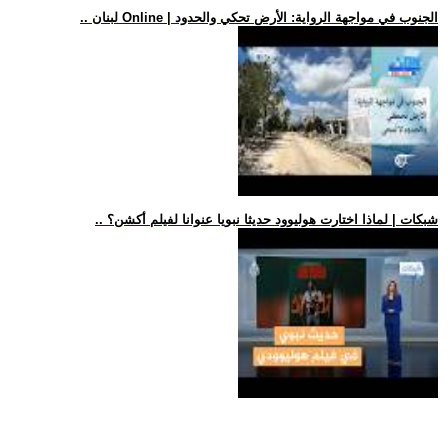
.. لبنان Online | الجنوب في مواجهة الرواية: الأرض تحكي والحدود
.. شبكات | لماذا اختارت هوليوود حديثا نبويا عنوانا لفيلم أكشن؟