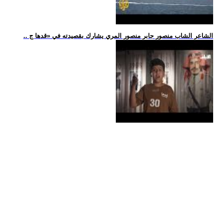
.. الشاعر الشاب منصور جابر منصور المري يشارك بقصيدته في «قدها ج