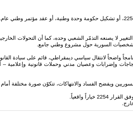
يير لا يصنعه التذمّر الشعبي وحده، كما أن التحولات الخارجية وح
 والشخصيات السورية حول مشروع وطني جامع.
جاً واضحاً لانتقال سياسي ديمقراطي، قائم على سيادة القانون و
اجات وإضرابات وعصيان مدني وحملات قانونية وإعلامية – أ
وريين ويفضح الفساد والانتهاكات، تتكوّن صورة مختلفة أمام ا
اراً واقعياً.
ارج.