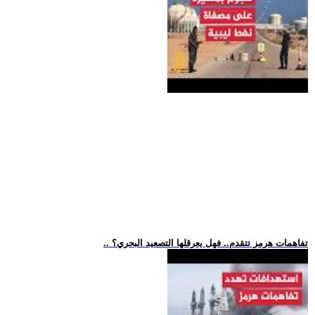
.. تفاهمات هرمز تتقدم.. فهل يعرقلها التصعيد البحري؟