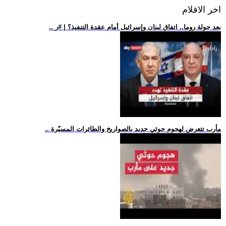
اخر الافلام
.. بعد جولة روما.. اتفاق لبنان وإسرائيل أمام عقدة التنفيذ؟ | #ر
.. مأرب تتعرض لهجوم حوثي جديد بالصواريخ والطائرات المسيّرة