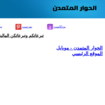
بودكاست
بنترست
تي
تبرعاتكم وتبرعاتكن المال
الحوار المتمدن - موبايل
الموقع الرئيسي