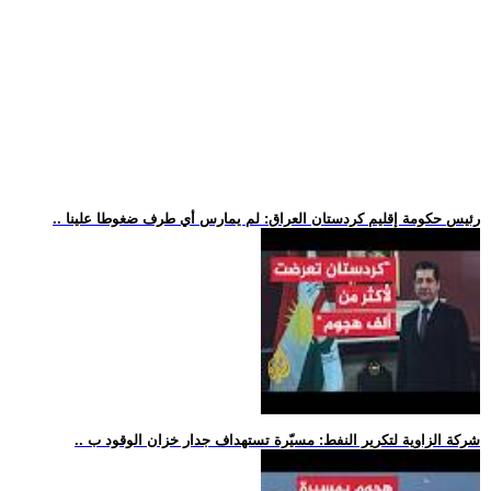
.. رئيس حكومة إقليم كردستان العراق: لم يمارس أي طرف ضغوطا علينا
.. شركة الزاوية لتكرير النفط: مسيّرة تستهداف جدار خزان الوقود ب