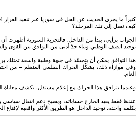
كثيراً ما يجري الحديث عن الحل في سوريا عبر تنفيذ القرار 2254، أو تشكيل حكومة وحدة وطنية، أو عقد مؤتمر وطني عام. لكن السؤال الجوهري يبقى غالباً بلا إجابة واضحة:
كيف نصل إلى تلك المرحلة؟
الجواب برأيي، يبدأ من الداخل. فالتجربة السورية أظهرت أن التغ
توحيد الصف الوطني وبناء حدّ أدنى من التوافق بين القوى
هذا التوافق يمكن أن يتجسّد في جبهة وطنية واسعة تمتلك برنام
وفي موازاة ذلك، يشكّل الحراك السلمي المنظم – من احتج
العام.
وعندما يترافق هذا الحراك مع إعلام مستقل، يكشف معاناة الس
عندها فقط يعيد الخارج حساباته، ويصبح دعم انتقال سياسي وفق القرار 2254 خي
بكلمة واحدة: توحيد الداخل هو الطريق الأكثر واقعية لإقناع الخ