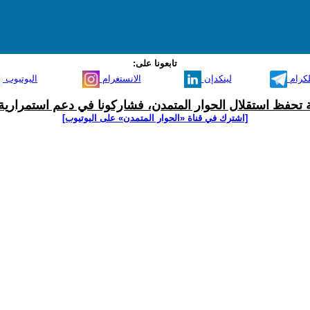
تابعونا على:
لكرام
لينكدإن
الانستغرام
اليوتيوب
ية تحفظ استقلال الحوار المتمدن، فشاركونا في دعم استمرارية 
[اشترك في قناة ‫«الحوار المتمدن» على اليوتيوب]