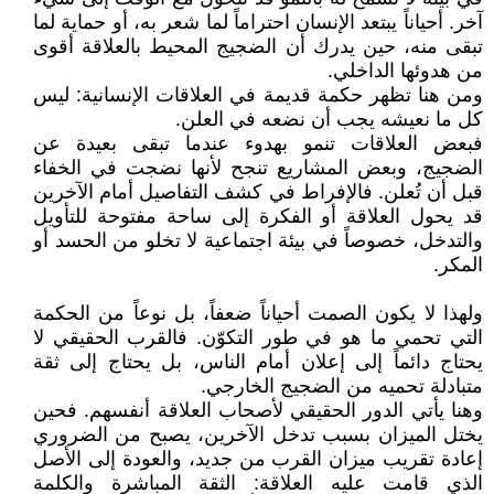
آخر. أحياناً يبتعد الإنسان احتراماً لما شعر به، أو حماية لما
تبقى منه، حين يدرك أن الضجيج المحيط بالعلاقة أقوى
من هدوئها الداخلي.
ومن هنا تظهر حكمة قديمة في العلاقات الإنسانية: ليس
كل ما نعيشه يجب أن نضعه في العلن.
فبعض العلاقات تنمو بهدوء عندما تبقى بعيدة عن
الضجيج، وبعض المشاريع تنجح لأنها نضجت في الخفاء
قبل أن تُعلن. فالإفراط في كشف التفاصيل أمام الآخرين
قد يحول العلاقة أو الفكرة إلى ساحة مفتوحة للتأويل
والتدخل، خصوصاً في بيئة اجتماعية لا تخلو من الحسد أو
المكر.
ولهذا لا يكون الصمت أحياناً ضعفاً، بل نوعاً من الحكمة
التي تحمي ما هو في طور التكوّن. فالقرب الحقيقي لا
يحتاج دائماً إلى إعلان أمام الناس، بل يحتاج إلى ثقة
متبادلة تحميه من الضجيج الخارجي.
وهنا يأتي الدور الحقيقي لأصحاب العلاقة أنفسهم. فحين
يختل الميزان بسبب تدخل الآخرين، يصبح من الضروري
إعادة تقريب ميزان القرب من جديد، والعودة إلى الأصل
الذي قامت عليه العلاقة: الثقة المباشرة والكلمة