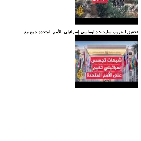
.. تحقيق لـ-دروب سايت-: دبلوماسي إسرائيلي بالأمم المتحدة جمع مع