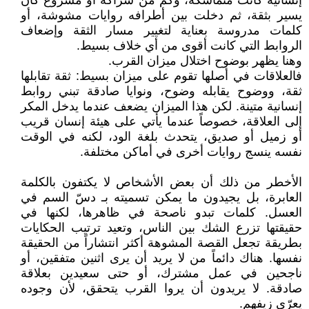
إنسانية كانت متماسكة، وكم من شراكة أو مشروع كان
يسير بثقة، ثم دخلت بين أطرافه روايات مشوشة، أو
كلمات مدروسة بعناية لتغيير مسار الثقة وإضعاف
الروابط التي كانت أقوى من أي خلاف بسيط.
وهنا يظهر بوضوح اختلال ميزان القرب.
فالعلاقات في أصلها تقوم على ميزان بسيط: ثقة تقابلها
ثقة، ووضوح يقابله وضوح، ونوايا صادقة تبني روابط
إنسانية متينة. لكن هذا الميزان يضعف عندما يدخل المكر
إلى العلاقة، خصوصاً عندما يأتي على هيئة إنسان قريب
أو زميل أو صديق، يتحدث بلغة الود، لكنه في الوقت
نفسه ينسج روايات أخرى في أماكن مختلفة.
الأخطر من ذلك أن بعض الأشخاص لا يكتفون بالكلمة
العابرة، بل يجيدون ما يمكن تسميته بـ دسّ السم في
العسل. كلمات تبدو ناصحة في ظاهرها، لكنها في
حقيقتها تزرع الشك بين الناس، وتعيد ترتيب الحكايات
بطريقة تجعل القصة المشوهة أكثر انتشاراً من الحقيقة
نفسها. هناك دائماً من لا يريد أن يرى اثنين متفقين، أو
ناجحين في عمل مشترك، أو حتى سعيدين بعلاقة
صادقة. لا يريدون أن يروا القرب يتحقق، لأن وجوده
يعرّي زيفهم.