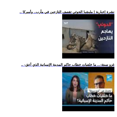
.. نشرة إخبارية | مليشيا الحوثي تقصف النازحين في مأرب.. وأميركا
.. -غزو سبتة-... ما خلفيات خطاب حاكم المدينة الإسبانية الذي أعق