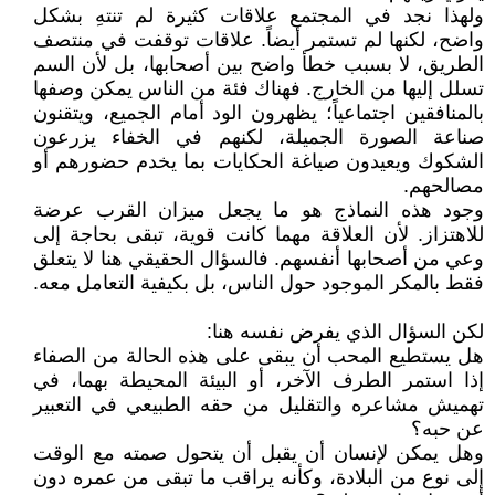
ولهذا نجد في المجتمع علاقات كثيرة لم تنتهِ بشكل
واضح، لكنها لم تستمر أيضاً. علاقات توقفت في منتصف
الطريق، لا بسبب خطأ واضح بين أصحابها، بل لأن السم
تسلل إليها من الخارج. فهناك فئة من الناس يمكن وصفها
بالمنافقين اجتماعياً؛ يظهرون الود أمام الجميع، ويتقنون
صناعة الصورة الجميلة، لكنهم في الخفاء يزرعون
الشكوك ويعيدون صياغة الحكايات بما يخدم حضورهم أو
مصالحهم.
وجود هذه النماذج هو ما يجعل ميزان القرب عرضة
للاهتزاز. لأن العلاقة مهما كانت قوية، تبقى بحاجة إلى
وعي من أصحابها أنفسهم. فالسؤال الحقيقي هنا لا يتعلق
فقط بالمكر الموجود حول الناس، بل بكيفية التعامل معه.
لكن السؤال الذي يفرض نفسه هنا:
هل يستطيع المحب أن يبقى على هذه الحالة من الصفاء
إذا استمر الطرف الآخر، أو البيئة المحيطة بهما، في
تهميش مشاعره والتقليل من حقه الطبيعي في التعبير
عن حبه؟
وهل يمكن لإنسان أن يقبل أن يتحول صمته مع الوقت
إلى نوع من البلادة، وكأنه يراقب ما تبقى من عمره دون