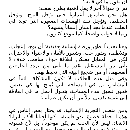
أن يقول ما في قلبه؟
ثم إن سؤالاً آخر لا يقل أهمية يطرح نفسه:
هل نحن ضامنون أعمارنا حتى نؤجل البوح، ونؤجل
الخطط، ونؤجل تلك الهمسات الصغيرة التي تولد في
القلب عندما يجد إنسان إنساناً يشبهه؟
ربما لا جواب واضحاً، كما يتوقع كثيرون.
وهنا تحديداً تظهر ورطة إنسانية حقيقية: أن يوجد إعجاب،
وتلاطف، وبذور حب، وشعور بالأمان والاحتواء والاحترام،
لكن في المقابل يسكن العلاقة خوف صامت. خوف لا
يأتي من المستقبل بقدر ما يأتي من تردد الطرفين
أنفسهما، أو من ضجيج البيئة التي تحيط بهما.
وفي مثل هذه الحالات لا تكون المشكلة دائماً في
المشاعر، بل في المساحة التي تُمنح لها كي تعيش.
فحين تضيق هذه المساحة، يتحول أجمل ما في العلاقة
إلى عبء نفسي بدلاً من أن يكون طمأنينة.
ومن منظور التجربة الإنسانية، قد يختار بعض الناس في
هذه اللحظة خطوة تبدو قاسية، لكنها أحياناً الأكثر اتزاناً:
الابتعاد. ليس لأن الحب لم يكن موجوداً، بل لأن قسوته
في بيئة لا تسمح له بالنمو قد تتحول مع الوقت إلى شيء