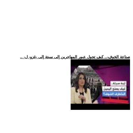
.. -صناعة الخوف-.. كيف تحول عبور المهاجرين إلى سبتة إلى -غزو- ل