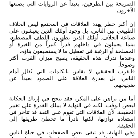
الصريحة بين الطرفين، بعيداً عن الروايات التي يصنعها
الآخرون.
إن أكبر خطر يهدد العلاقات في المجتمع ليس الخلاف
الطبيعي بين الناس، بل وجود أولئك الذين يعيشون على
صناعة الخلاف. أولئك الذين يظهرون اللطف المصطنع،
بينما يحملون في داخلهم قدراً كبيراً من الغيرة أو
المصلحة أو الرغبة في تعطيل ما لا يستطيعون بناؤه.
وعندما ندرك هذه الحقيقة، يصبح ميزان القرب أكثر
وضوحاً.
فالقرب الحقيقي لا يقاس بالكلمات التي تُقال أمام
الناس، بل بقدرة العلاقة على الصمود بعيداً عن
ضجيجهم.
أما من يراهن على المكر، فقد ينجح في إرباك الحكاية
لبعض الوقت، لكنه في النهاية لا يملك القدرة على تغيير
الحقيقة. لأن العلاقات التي تقوم على الثقة قد تتأخر في
استعادة توازنها، لكنها نادراً ما تخطئ طريقها إلى
الحقيقة.
وفي النهاية، قد تبقى بعض الصفحات في حياة الناس