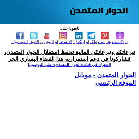
تابعونا على:
بودكاست
بنترست
تيلكرام
لينكدإن
الانستغرام
اليوتيوب
التويتر
الفيسبوك
تبرعاتكم وتبرعاتكن المالية تحفظ استقلال الحوار المتمدن،
فشاركونا في دعم استمرارية هذا الفضاء اليساري الحر
[اشترك في قناة ‫«الحوار المتمدن» على اليوتيوب]
الحوار المتمدن - موبايل
الموقع الرئيسي