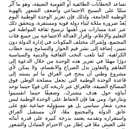
تصاعد الخطابات الطائفية أو القومية الضيقة، وهو ما أثّر
سلبًا على النسيج الاجتماعي وأضعف الشعور بالهوية
الوطنية الجامعة، ولذلك فإن تعزيز الوحدة الوطنية اليوم
يُعدّ ضرورة ملحّة لبناء دولة قوية ومستقرة، ويتحقق ذلك
عبر عدة مسارات من أهمها ترسيخ ثقافة المواطنة في
التعليم والإعلام، وإقرار العدالة الاجتماعية بين جميع فئات
المجتمع، وإشراك مختلف المكونات في إدارة الدولة دون
تمييز، إضافة إلى نشر قيم الحوار والتسامح ونبذ خطاب
الكراهية، كما تلعب النخب الثقافية والدينية والسياسية
دورًا مهمًا في تعزيز هذه الوحدة من خلال الدعوة إلى
التفاهم والتعاون بدل الصراع والانقسام، ولا يمكن لأي
مشروع وطني أن ينجح في العراق ما لم يستند إلى
قاعدة الوحدة الوطنية التي تجعل مصلحة الوطن فوق
المصالح الضيقة، فالعراق عبر تاريخه كان قويًا حينما توحد
أبناؤه حول هدف مشترك، وضعيفًا حينما انقسموا
وتنازعوا، ومن هنا فإن الحفاظ على الوحدة الوطنية ليس
مجرد شعار سياسي بل هو مسؤولية جماعية تقع على
عاتق الدولة والمجتمع معًا، لأن مستقبل العراق
واستقراره وتقدمه يعتمد بدرجة كبيرة على قدرة أبنائه
على العيش معًا في إطار من الاحترام المتبادل والشعور