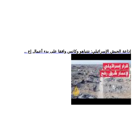
.. إذاعة الجيش الإسرائيلي: نتنياهو وكاتس وافقا على بدء أعمال إع