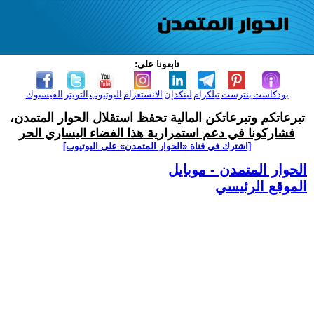
تابعونا على:
بودكاست
بنترست
تيلكرام
لينكدإن
الانستغرام
اليوتيوب
التويتر
الفيسبوك
تبرعاتكم وتبرعاتكن المالية تحفظ استقلال الحوار المتمدن،
فشاركونا في دعم استمرارية هذا الفضاء اليساري الحر
[اشترك في قناة ‫«الحوار المتمدن» على اليوتيوب]
الحوار المتمدن - موبايل
الموقع الرئيسي