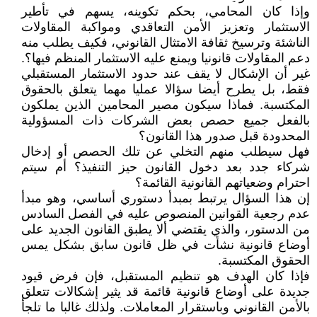
وإذا كان المحامي، بحكم تكوينه، يسهم في تأطير
الاستثمار وتعزيز الأمن التعاقدي ومواكبة المقاولات
الناشئة وترسيخ ثقافة الامتثال القانوني، فكيف يطلب منه
دعم المقاولات قانونيا ويمنع عليه الاستثمار المنظم فيها؟.
غير أن الإشكال لا يقف عند حدود الاستثمار المستقبلي
فقط، بل يطرح أيضا سؤالا عمليا مهما يتعلق بالحقوق
المكتسبة. فماذا سيكون مصير المحامين الذين يملكون
بالفعل جميع حصص بعض الشركات ذات المسؤولية
المحدودة قبل صدور هذا القانون؟
فهل سيطلب منهم التخلي عن تلك الحصص أو إدخال
شركاء جدد بعد دخول القانون حيز التنفيذ؟ أم سيتم
احترام وضعياتهم القانونية القائمة؟
إن هذا السؤال يرتبط بمبدأ دستوري أساسي، وهو مبدأ
عدم رجعية القوانين المنصوص عليه في الفصل السادس
من الدستور، والذي يقتضي ألا يطبق القانون الجديد على
أوضاع قانونية نشأت في ظل قانون سابق بشكل يمس
الحقوق المكتسبة.
فإذا كان الهدف هو تنظيم المستقبل، فإن فرض قيود
جديدة على أوضاع قانونية قائمة قد يثير إشكالات تتعلق
بالأمن القانوني وباستقرار المعاملات. ولذلك غالبا ما تلجأ