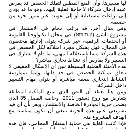
لها مسيرها. وأن المنع المطلق لتملك الحصص قد يفرض
عليه إدخال شركاء لا حاجة فعلية إليهم، وهو ما قد يؤدي
إلى نزاعات مستقبلية أو إلى تفويت غير مبرر لجزء من
حصصه.
وفي مثال آخر، قد يرغب محام في الاستثمار في
مشروع ناشئ (Startup) في مجال التكنولوجيا القانونية
أو الخدمات الرقمية، عبر شركة يتولى إدارتها مختصون
في المجال. فهل يشكل مجرد امتلاكه لكل الحصص في
هذه الشركة مسا باستقلاله المهني، ما دام لا يشارك في
التسيير ولا يمارس أي نشاط تجاري مباشر؟
هذه الأمثلة العملية البسيطة تبين أن الإشكال الحقيقي لا
يتعلق بملكية الحصص في حد ذاتها، وإنما بممارسة
النشاط التجاري بصفة مباشرة أو بتولي مهام التسيير
داخل الشركة.
ومن هنا نعتقد أن النص الذي يمنع الملكية المطلقة
يتعارض مع روح دستور 2011، وخاصة الفصل 35 الذي
يضمن حرية المبادرة الخاصة والاستثمار، ويقر بأن أي قيد
تشريعي على هذه الحرية ينبغي أن يكون متناسبا مع
الهدف المشروع منه.
فإذا كانت الغاية هي حماية استقلال المحامي، فإن هذه