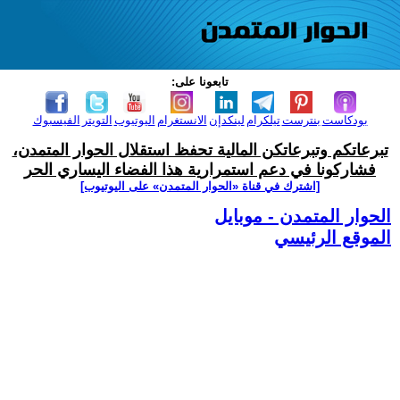
تابعونا على:
بودكاست
بنترست
تيلكرام
لينكدإن
الانستغرام
اليوتيوب
التويتر
الفيسبوك
تبرعاتكم وتبرعاتكن المالية تحفظ استقلال الحوار المتمدن،
فشاركونا في دعم استمرارية هذا الفضاء اليساري الحر
[اشترك في قناة ‫«الحوار المتمدن» على اليوتيوب]
الحوار المتمدن - موبايل
الموقع الرئيسي