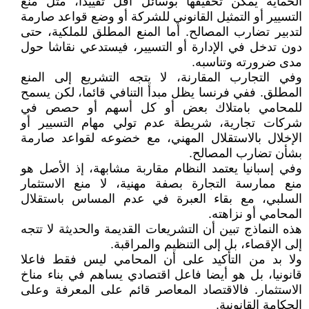
الحماية يمكن تحقيقها بوسائل أقل تقييدا، مثل منع
التسيير أو التمثيل القانوني للشركة أو وضع قواعد صارمة
لتدبير تضارب المصالح. أما المنع المطلق للملكية، حتى
دون تدخل في الإدارة أو التسيير، فيستدعي نقاشا حول
مدى ضرورته وتناسبه.
وفي التجارب المقارنة، لا يتجه التشريع إلى المنع
المطلق. ففي فرنسا يظل مبدأ التنافي قائما، لكن يسمح
للمحامي بامتلاك بعض أو كل أسهم أو حصص في
شركات تجارية، شريطة عدم تولي مهام التسيير أو
الإخلال بالاستقلال المهني، مع خضوعه لقواعد صارمة
بشأن تضارب المصالح.
وفي إسبانيا يعتمد النظام مقاربة مشابهة، إذ الأصل هو
منع ممارسة التجارة بصفة مهنية، لا منع الاستثمار
السلبي، مع بقاء العبرة في عدم المساس باستقلال
المحامي أو نزاهته.
هذه النماذج تبين أن التشريعات القديمة والحديثة لا تتجه
إلى الإقصاء، بل إلى التنظيم والمراقبة.
ولا بد من التأكيد على أن المحامي ليس فقط فاعلا
قانونيا، بل هو أيضا فاعل اقتصادي يساهم في بناء مناخ
الاستثمار. فالاقتصاد المعاصر قائم على المعرفة وعلى
الحكامة القانونية.