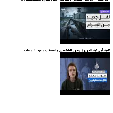
.. كاتبة أمريكية للجزيرة: وجود الناشطين بالضفة يحد من اعتداءات