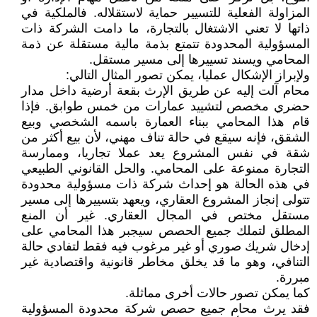
المزاولة الفعلية للتسيير حماية لاستقلاله. فالملكية في
ذاتها لا تعني الاشتغال بالتجارة، ما دامت الشركة ذات
المسؤولية المحدودة تتمتع بذمة مالية مستقلة عن ذمة
المحامي ويسند تسييرها إلى مسير مستقل.
ولإبراز الإشكال عمليا، يمكن تصور المثال التالي:
محام آلت إليه عن طريق الإرث بقعة أرضية داخل مدار
حضري مخصص لتشييد عمارات من خمس طوابق. فإذا
قام هذا المحامي ببناء العمارة باسمه الشخصي وبيع
الشقق، فإنه سيقع في حالة تناف مهني، لأن بيع أكثر من
شقة في نفس المشروع يعد عملا تجاريا، وممارسة
التجارة ممنوعة على المحامي. والحل القانوني الطبيعي
في هذه الحالة هو إحداث شركة ذات مسؤولية محدودة
تتولى إنجاز المشروع العقاري، ويعهد بتسييرها إلى مسير
مستقل مختص في المجال العقاري. غير أن المنع
المطلق لتملك جميع الحصص سيجبر هذا المحامي على
إدخال شريك صوري أو غير مرغوب فيه فقط لتفادي حالة
التنافي، وهو ما قد يخلق مخاطر قانونية واقتصادية غير
مبررة.
كما يمكن تصور حالات أخرى مماثلة.
فقد يرث محام جميع حصص شركة محدودة المسؤولية