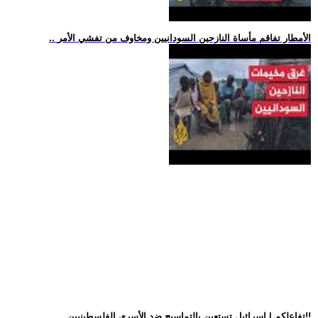
.. الأمطار تفاقم مأساة النازحين السودانيين ومخاوف من تفشي الأمر
.. تفاعلكم | إسرائيل تستعين بالتماسيح ضد الأسرى الفلسطينيين!!