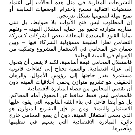
التشريعات المقارنة في مثل هذه الحالات إلى اعتماد
مقتضيات انتقالية تسمح باحترام الوضعيات السابقة أو
تمنح مهلة لتسويتها بشكل تدريجي.
إن المطلوب ليس فتح الأبواب بلا ضوابط، بل تبني
مقاربة متوازنة تجمع بين حماية استقلال المهنة – ونفهم
تماما القيود المشددة المتعلقة ببعض الشركات كـشركة
التضامن نظرا لطبيعة مسؤولية الشركاء فيها – وبين
ضمان حق المحامي في الاستثمار المشروع وتمكينه من
الإسهام في التنمية الوطنية.
فاستقلال المحامي قيمة أساسية، لكنه لا ينبغي أن يتحول
إلى عزلة اقتصادية. والتنمية تحتاج إلى كفاءات قانونية
مستثمرة بقدر حاجتها إلى رؤوس الأموال. والرهان
الحقيقي هو تشريع متوازن يحمي أخلاقيات المهنة دون
أن يقصي المحامي من فضاء المبادرة الاقتصادية.
فالمحامي ليس فقط مدافعا عن الحقوق أمام المحاكم،
بل هو أيضا فاعل في بناء الثقة القانونية التي يقوم عليها
الاستثمار والتنمية. ومن ثم فإن التشريع المتوازن هو
الذي يحمي استقلال المهنة، دون أن يضع المحامي خارج
دائرة المبادرة الاقتصادية التي يسهم في تنظيمها
وتأطيرها.