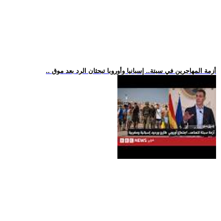
.. أزمة المهاجرين في سبتة.. إسبانيا وأوروبا تبحثان الرد بعد موق