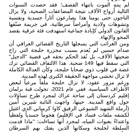
لم ينتهِ الموت بانتهاء القصف؛ فقد حصدت السنوات
التالية أرواح الآلاف نتيجة المضاعفات الصحية، ولا يزال
الناجون حتى يومنا هذا يصارعون آثاراً جسدية ونفسية
وتشوهات ولادية وأمراضاً سرطانية، في جريمة صنّفها
القانون الدولي كإبادة جماعية استهدفت فئة عرقية بقصد
المحو والإنهاء.
ومن الغرائب التي يسجلها التاريخ القضائي العراقي أن
صدام حسين لم يُعدم بسبب مجزرة حلبجة التي راح
ضحيتها الآلاف، بل نُفذ الحكم بحقه في قضية "الدجيل"
التي سقط فيها 149 ضحية. هذا الالتفاف القضائي ترك
غصة في قلوب ذوي ضحايا حلبجة، وكأن العدالة الكاملة
لا تزال تخشى مواجهة الحقيقة الكبرى لهذه المدينة.
ورغم مرور عقود، لا تزال حلبجة ملفاً مرعباً لبعض
الأطراف السياسية. ففي عام 2021، تحولت قبة برلمان
إقليم كردستان إلى ساحة عراك لمجرد طرح تساؤلات
حول واقع المدينة. حينها، واجهت النائبة شيرين أمين
(أرملة الشهيد الشيوعي الرفيق كاوا كرمياني الذي اغتيل
لكشفه ملفات فساد في الإقليم) هجوماً جسدياً ولفظياً
واعتداءً بعبوات المياه، لمجرد أنها تساءلت: "ماذا قدمت
السلطة لحلبجة وسكانها الذين يفتك بهم السرطان