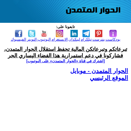
تابعونا على:
بودكاست
بنترست
تيلكرام
لينكدإن
الانستغرام
اليوتيوب
التويتر
الفيسبوك
تبرعاتكم وتبرعاتكن المالية تحفظ استقلال الحوار المتمدن،
فشاركونا في دعم استمرارية هذا الفضاء اليساري الحر
[اشترك في قناة ‫«الحوار المتمدن» على اليوتيوب]
الحوار المتمدن - موبايل
الموقع الرئيسي