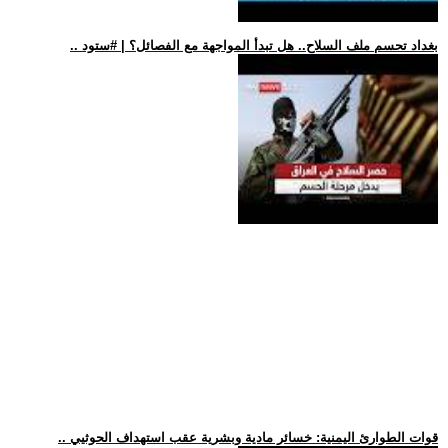
.. بغداد تحسم ملف السلاح.. هل تبدأ المواجهة مع الفصائل؟ | #ستود
.. قوات الطوارئ اليمنية: خسائر مادية وبشرية عقب استهداف الحوثيي