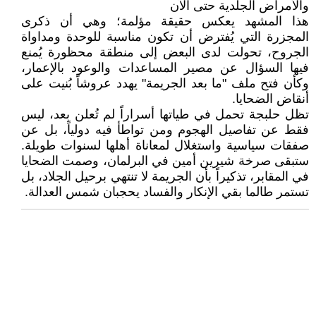
والأمراض الجلدية حتى الآن
هذا المشهد يعكس حقيقة مؤلمة؛ وهي أن ذكرى
المجزرة التي يُفترض أن تكون مناسبة للوحدة ومداواة
الجروح، تحولت لدى البعض إلى منطقة محظورة يُمنع
فيها السؤال عن مصير المساعدات والوعود بالإعمار،
وكأن فتح ملف "ما بعد الجريمة" يهدد عروشاً بُنيت على
أنقاض الضحايا.
تظل حلبجة تحمل في طياتها أسراراً لم تُعلن بعد، ليس
فقط عن تفاصيل الهجوم ومن تواطأ فيه دولياً، بل عن
صفقات سياسية واستغلال لمعاناة أهلها لسنوات طويلة.
ستبقى صرخة شيرين أمين في البرلمان، وصمت الضحايا
في المقابر، تذكيراً بأن الجريمة لا تنتهي برحيل الجلاد، بل
تستمر طالما بقي الإنكار والفساد يحجبان شمس العدالة.