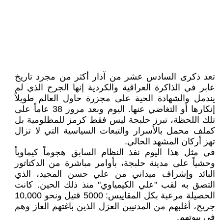
تعد ذكرى السادس عشر من آذار أكثر من مجرد تاريخ
عابر في الذاكرة العراقية والكردية إنها الجرح الذي لم
يندمل والشهادة الحية على مجزرة حاول العالم طويلاً
إنكارها أو التغاضي عنها. اليوم وبعد مرور 38 عاماً على
تلك اللحظة، تبرز حلبجة ليس فقط كرمز للمظلومية بل
كملف محمل بالأسرار والتبعات السياسية التي لا تزال
تهز أركان المشهد الحالي.
في مثل هذا اليوم نفذ النظام السابق هجوماً كيماوياً
وحشياً على مدينة حلبجة، بأوامر مباشرة من الدكتاتور
البائد وإشراف ميداني من علي حسن المجيد، الذي
التصق به لقب "علي الكيمياوي" منذ ذلك الحين. كانت
الحصيلة مرعبة بكل المقاييس: 5000 قتيل ونحو 10,000
جريح، أغلبهم من المدنيين العزل الذين باغتهم الغاز وهم
في بيوتهم.