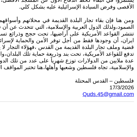
يستمروا في البقاء كخط الدفاع الأول عن المسجد الأقصى، فتف
الأقصى وفرض السيادة الإسرائيلية عليه بشكل كلي.
ومن هنا فإن بقاء تجار البلدة القديمة في محلاتهم وأسواق
الصمود،ولذلك الدول العربية والإسلامية، التي تتحدث عن أن ق
تنتشر القواعد الأمريكية على أراضيها، تحت حجج وذرائع تسوق
ايران، أن وجودها فقط من أجل توفر الأمن والحماية لإسرائيل
قضية وملف تجار البلدة القديمة من القدس ،فهؤلاء التجار لا يح
تدفع للقواعد الأمريكية، تحت بند وذريعة حماية تلك البلدان،
عدة ملايين من الدولارات توزع شهرياً على عدد من تلك الدول،
والإسلامية، تجاه فلسطين وشعبها وأهلها،هنا تختبر المواقف الحق
فلسطين – القدس المحتلة
17/3/2026
Quds.45@gmail.com