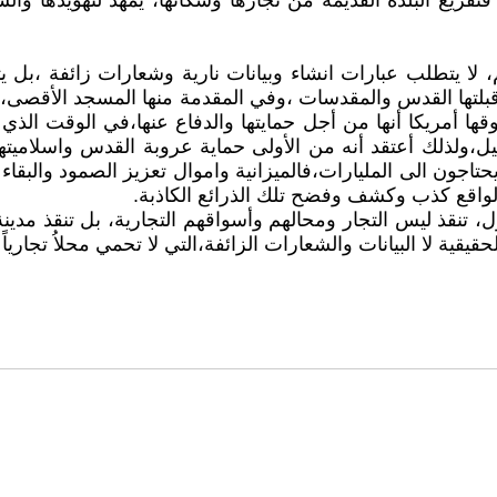
ريغ البلدة القديمة من تجارها وسكانها، يمهد لتهويدها والسي
هم، لا يتطلب عبارات انشاء وبيانات نارية وشعارات زائفة ،
بلتها القدس والمقدسات ،وفي المقدمة منها المسجد الأقصى، يجب
ها أمريكا أنها من أجل حمايتها والدفاع عنها،في الوقت الذي 
،ولذلك أعتقد أنه من الأولى حماية عروبة القدس واسلاميتها،
تاجون الى المليارات،فالميزانية واموال تعزيز الصمود والبقاء 
والواقع كذب وكشف وفضح تلك الذرائع الكاذبة.
 تنقذ ليس التجار ومحالهم وأسواقهم التجارية، بل تنقذ مدينة 
يقية لا البيانات والشعارات الزائفة،التي لا تحمي محلاُ تجارياً