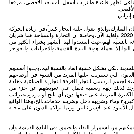
طناعي تُظهر قاعدة طائرات أسفل المسجد الأقصى، مرفقاً
الأقصى.
إيراني.
مبارك،والذي يعول عليه التجار كثيراً،في زيادة الحركة
التجارية والإقتصادية في البلدة القديمة،وتعويضهم عن جزء من الخسائر الكبيرة التي تكبدوها في السنوات السابقة من عام 2020 ولغاية الآن،وخاصة أن التجارة والسياحة هما شريان
ة بالنسبة لهم،حيث استعدوا لهذا الشهر بشراء الكثير من
ها،إلا لحملة هوية البلدة القديمة،والإجراءات والحواجز
مدينة ،لكي يشكل خشبة انقاذ بالنسبة لهم،وجدوا أنفسهم
لديون التي سيترتب عليها المزيد من السوء في أوضاعهم
فالجسم الرسمي للتجار الغرفة التجارية الصناعية مغلقة
لا توجد كذلك جهة رسمية تعمل على تعويضهم عن جزء من
لكبيرة المترتبة على فتحها دون أي ناتج أو مردود،ضرائب
ا تقل عن 400شيكل للمتر المربع الواحد،ومصاريف كهرباء وماء وضريبة دخل وضريبة خدمات..الخ،وهذا الواقع
الأسود عند الإسرائيليين.وربما تراكم الديون على محله
يمكنهم من استمرار البقاء والصمود في البلدة القديمة،وأن