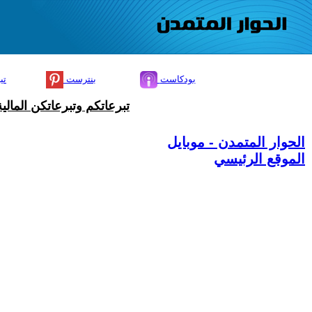
بودكاست
بنترست
تي
تبرعاتكم وتبرعاتكن المال
الحوار المتمدن - موبايل
الموقع الرئيسي