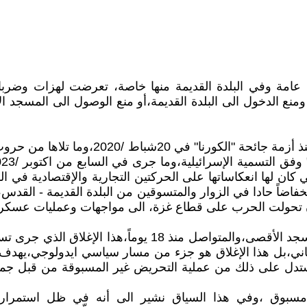
دس عامة وفي البلدة القديمة منها خاصة، تعرضت لهزات وض
ومنع الدخول الى البلدة القديمة،أو منع الوصول الى المسجد 
تي كان لها انعكاساتها على الحركتين التجارية والإقتصادية ف
فاضاً حادا في الزوار والمتسوقين من البلدة القديمة - القدس،
بعد أن تحولت الحرب على قطاع غزة، الى مواجهات وعمليات ع
نحن هنا لن نناقش في هذه المقالة الإغلاق غير المسبوق للمسج
لبناني،بل هذا الإغلاق هو جزء من مسار سياسي ايدولوجي،يهد
دل على ذلك من عملية التحريض غير المسبوقة من قبل جماعا
مسبوق ،وفي هذا السياق نشير الى أنه في ظل استمرار 