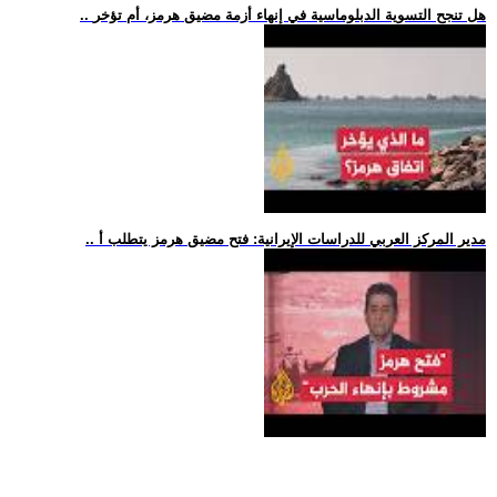
.. هل تنجح التسوية الدبلوماسية في إنهاء أزمة مضيق هرمز، أم تؤخر
.. مدير المركز العربي للدراسات الإيرانية: فتح مضيق هرمز يتطلب أ