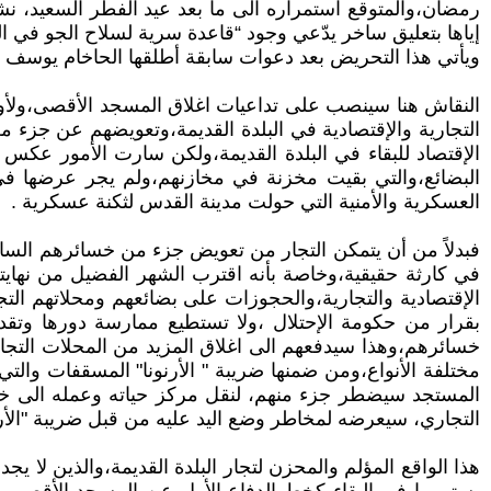
رمضان،والمتوقع استمراره الى ما بعد عيد الفطر السعيد، نش
إياها بتعليق ساخر يدّعي وجود “قاعدة سرية لسلاح الجو في ال
ويأتي هذا التحريض بعد دعوات سابقة أطلقها الحاخام يوسف م
النقاش هنا سينصب على تداعيات اغلاق المسجد الأقصى،ولأول
الإقتصاد للبقاء في البلدة القديمة،ولكن سارت الأمور عكس م
البضائع،والتي بقيت مخزنة في مخازنهم،ولم يجر عرضها في الم
العسكرية والأمنية التي حولت مدينة القدس لثكنة عسكرية .
فبدلاً من أن يتمكن التجار من تعويض جزء من خسائرهم الساب
في كارثة حقيقية،وخاصة بأنه اقترب الشهر الفضيل من نهايت
الإقتصادية والتجارية،والحجوزات على بضائعهم ومحلاتهم ال
بقرار من حكومة الإحتلال ،ولا تستطيع ممارسة دورها وتق
خسائرهم،وهذا سيدفعهم الى اغلاق المزيد من المحلات التجار
المستجد سيضطر جزء منهم، لنقل مركز حياته وعمله الى خارج
التجاري، سيعرضه لمخاطر وضع اليد عليه من قبل ضريبة "الأرن
هذا الواقع المؤلم والمحزن لتجار البلدة القديمة،والذين لا ي