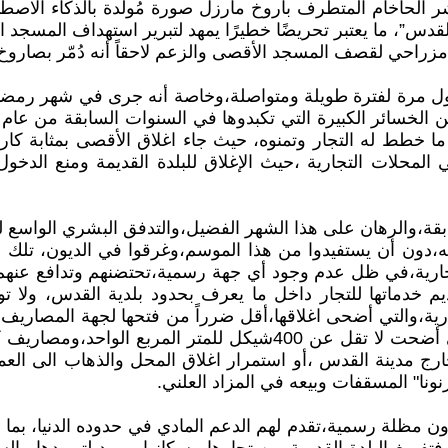
ر الحاخام المتطرف باروخ مارزل صورة مُولّدة بالذكاء الاص
قدس”، ما يعتبر تحريضًا خطيرًا يمهد لتبرير استهداف المسجد 
زراحي لقصف المسجد الأقصى والزعم لاحقاً أنه دُمّر بصاروخ 
 مرة لفترة طويلة ومتواصلة،وخاصة أنه جرى في شهر رمضان ال
ا خطط له التجار وتمنوه، حيث جاء اغلاق الأقصى بمثابة كارث
حلات التجارية ،حيث الإغلاق للبلدة القديمة ومنع الدخول الي
قة،والرهان على هذا الشهر الفضيل،والتدفق البشري الواسع لل
ه،دون أن يستفيدوا من هذا الموسم،وغرقوا في الديون، تلك ا
تجارية،في ظل عدم وجود أي جهة رسمية،تحتضنهم وتدافع عنهم،
ديم خدماتها للتجار داخل ما يعرف بحدود بلدية القدس، و
ية،والتي أضحى اغلاقها،أقل ضرراً من فتحها لجهة المصاريف ا
مختلفة الأنواع،ومن ضمنها ضريبة " الأرنونا" المسقفات والتي أضحت ل
 مدينة القدس ،أو استمرار اغلاق المحل والذهاب الى العمل 
ونا" المسقفات وبيعه في المزاد العلني.
جدون مظلة رسمية،تقدم لهم الدعم المادي في حدوده الدنيا، بما 