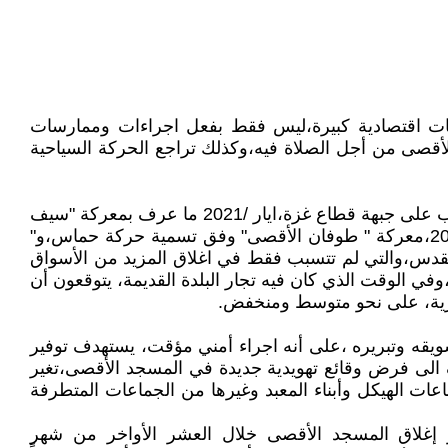
ربات اقتصادية كبيرة،ليس فقط بفعل اجراءات وممارسات
الأقصى من أجل الصلاة فيه،وكذلك تراجع الحركة السياحية
هذا الوضع عاشته مدينة القدس عامة والبلدة القديمة خاصة،منذ أزمة جائحة "الكورنا" في 20شباط /2020،وما تلاها من حروب على جبهة قطاع غزة،ايار /2021 ما عرف بمعركة "سيف
القدس"،وفق تسمية حركة حماس"،ومعركة "حارس الأسوار" وفق التسمية الإسرائيلية،وما جرى في السابع من اكتوبر /2023،معركة " طوفان الأقصى" وفق تسمية حركة حماس،و"
ي القدس،والتي لم تتسبب فقط في اغلاق المزيد من الأسواق
وفي الوقت الذي كان فيه تجار البلدة القديمة، يتوقعون أن
سكرية، على نحو متوسط ومنخفض.
د الأقصى،والمتواصل منذ 18 يوماً،هذا الإغلاق الذي جرى تسويقه وتبريره ،على أنه اجراء أمني مؤقت، يستهدف توفير
ف الى فرض وقائع تهويدية جديدة في المسجد الأقصى،تغير
ت الهيكل وأبناء المعبد وغيرها من الجماعات المتطرفة
إغلاق المسجد الأقصى خلال العشر الأواخر من شهر