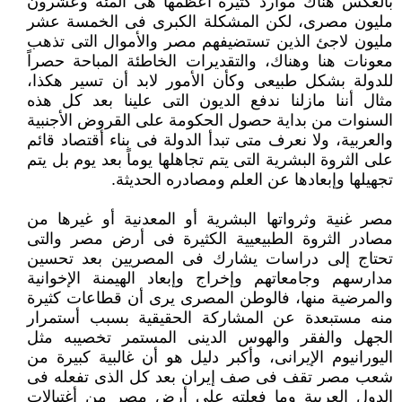
بالعكس هناك موارد كثيرة أعظمها هى المئة وعشرون
مليون مصرى، ‏لكن المشكلة الكبرى فى الخمسة عشر
مليون لاجئ الذين تستضيفهم مصر والأموال التى تذهب
معونات هنا وهناك، والتقديرات ‏الخاطئة المباحة حصراً
للدولة بشكل طبيعى وكأن الأمور لابد أن تسير هكذا،
مثال أننا مازلنا ندفع الديون التى علينا بعد كل هذه
‏السنوات من بداية حصول الحكومة على القروض الأجنبية
والعربية، ولا نعرف متى تبدأ الدولة فى بناء أقتصاد قائم
على الثروة ‏البشرية التى يتم تجاهلها يوماً بعد يوم بل يتم
تجهيلها وإبعادها عن العلم ومصادره الحديثة.‏
مصر غنية وثرواتها البشرية أو المعدنية أو غيرها من
مصادر الثروة الطبيعيية الكثيرة فى أرض مصر والتى
تحتاج إلى دراسات ‏يشارك فى المصريين بعد تحسين
مدارسهم وجامعاتهم وإخراج وإبعاد الهيمنة الإخوانية
والمرضية منها، فالوطن المصرى يرى أن ‏قطاعات كثيرة
منه مستبعدة عن المشاركة الحقيقية بسبب أستمرار
الجهل والفقر والهوس الدينى المستمر تخصيبه مثل
اليورانيوم ‏الإيرانى، وأكبر دليل هو أن غالبية كبيرة من
شعب مصر تقف فى صف إيران بعد كل الذى تفعله فى
الدول العربية وما فعلته على ‏أرض مصر من أغتيالات