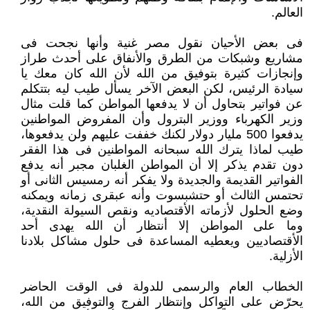
العالم.‏
فى بعض الأحيان نقول مصر غنية وأنها نجحت فى
مشاريع وشبكات من الطرق والأنفاق على أحدث طراز
وإنجازات كثيرة بتوفيق ‏من الله لأن الله كان معك يا
سيادة الرئيس، لكن البعض الآخر يسأل طيب ليه بتتكلم
عن فواتير بتحاول أن لا يدفعها المواطن كما ‏قلت مثال
وزير الكهرباء ووزير البترول وأن المفروض المواطنين
يدفعوا 500 مليار دولار لكنك خففت عليهم ولن يدفعوها،
طيب ‏لماذا يترك الله سبحانه المواطنين فى هذا الفقر
دون تقدم يذكر إلا أن المواطن الغلبان مجبر أنه يدفع
الفواتير القديمة والجديدة ولا ‏يفكر أنه رمسيس الثانى أو
تحتمس الثالث أو حتشبسوت وأنه عبقرى زمانه ويمكنه
وضع الحلول لأزماته الأقتصاديه ونقص ‏السيولة النقدية،
وما على المواطن إلا أنتظار أن الله يهدى أحد
الأقتصاديين ويعطيه المساعدة فى حلول مشاكل بلادنا
الأزلية. ‏
الخطاب العام والرسمى للدولة فى الوقت الحاضر
يحرّض على التواكل وإنتظار الفرج والتوفيق من الله،