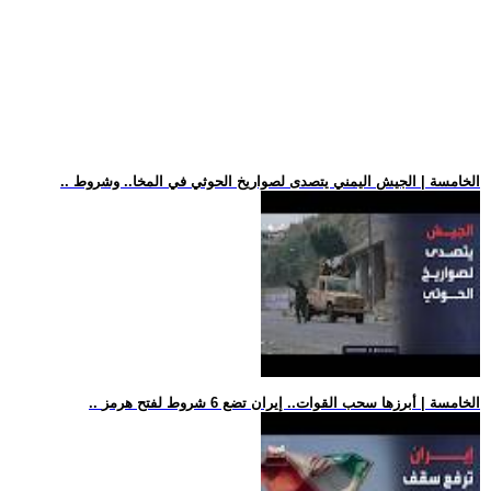
.. الخامسة | الجيش اليمني يتصدى لصواريخ الحوثي في المخا.. وشروط
.. الخامسة | أبرزها سحب القوات.. إيران تضع 6 شروط لفتح هرمز