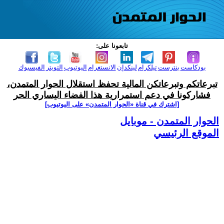
تابعونا على:
بودكاست
بنترست
تيلكرام
لينكدإن
الانستغرام
اليوتيوب
التويتر
الفيسبوك
تبرعاتكم وتبرعاتكن المالية تحفظ استقلال الحوار المتمدن،
فشاركونا في دعم استمرارية هذا الفضاء اليساري الحر
[اشترك في قناة ‫«الحوار المتمدن» على اليوتيوب]
الحوار المتمدن - موبايل
الموقع الرئيسي