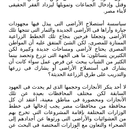
وقتل وإدخال الجماعات وتمويلها ليزداد الفقر الحقيقى
لأبناء مصر.‏
سياسسة أستصلاح الأراضى التى يبذل فيها مجهودات
جبارة وأراها فى الأراضى الجديدة والثمار التى تنتجها تلك
الأراضى وتجعلنا ‏فرحين بنجاح تلك الخطط الزراعية
الممتازة للمصرى، لكن الشئ المتفق عليه أن المواطن
المصرى يحتاج لأراضى ومساحات جديدة ‏وكبيرة لكن
الكثيرين يتسائلون: ما هى الجهة التى تزرع وتحصد بينما
الكثير من الشباب يبحث عن فرص عمل سواء كانت أن
‏يشارك فى أستصلاح الأراضى أو يشارك فى زرعها
والتدريب على طرق الزراعة الحديثة؟
لا أحد ينكر الأنجازات وحجمها الذى لم يحدث فى العهود
السابقة لكن مختلف المحافظات بعيدة عن تلك
الأنجازات ومحصورة فى ‏مناطق معينة، أعتقد ان كل
محافظة من محافظات مصر يجب إدخالها فى خطط
الوزارات المختلفة بإقامة المشروعات التى تخرج ‏بهم
من العشوائيات والأراضى التى ورثوها عن أجدادهم إلى
الصحراء والتعاون مع الوزارات المختصة فى البحث عن