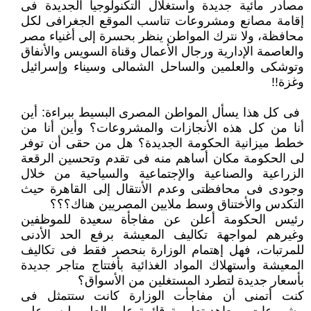
مصادر مائية ‏جديدة وأستغلال التكنولوجيا الجديدة فى
إقامة مصانع ومشروعات تناسب الموقع الجغرافى لكل
محافظة، ولا نترك المواطن ينظر ‏بحسرة إلى أغنياء مصر
والعاصمة الإدارية ورجال الأعمال وقناة السويس والأنفاق
وتوشكى والعلمين والساحل الشمالى وسيناء ‏وإسرائيل
وغزة!!‏
‏ فى كل هذا يسأل المواطن المصرى البسيط ببراءة: أين
أنا من كل هذه الأنجازات والمشروعات؟ وأين أنا من
خطط ميزانية الحكومة ‏الجديدة؟ هل من حقى أن توفر
لى الحكومة مكان أساهم منه فى تقدم وتحسين الرقعة
الزراعية والصناعية والإجتماعية والسياحية ‏من خلال
وجودى فى محافظتى وعدم الأنتقال إلى القاهرة حيث
التكدس والأختناق وسط ملايين المصريين هناك؟؟؟
رئيس الحكومة أعلن عن مفاجأة سعيدة للموظفين
وغيرهم لمواجهة تكاليف المعيشة برفع الحد الأدنى
للمرتبات، فهل إهتمام الوزارة ‏بنحصر فقط فى تكاليف
المعيشة وأستهلاك المواد الغذائية بأفتتاج متاجر جديدة
بأسعار جديدة لتطرد المستغلين من الأسواق؟
كنت أتمنى أن مفاجأت الوزارة كانت ستتمثل فى