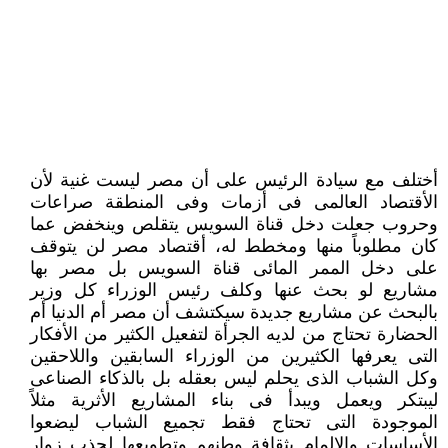
أختلف مع سيادة الرئيس على أن مصر ليست غنية لأن
الأقتصاد العالمى فى أزمات وفى المنطقة صراعات
وحروب جعلت دخل ‏قناة السويس يتقلص وينخفض عما
كان مطلوباً منها ومخطط له، أقتصاد مصر لن يتوقف
على دخل الممر المائى قناة السويس بل ‏مصر بها
مشاريع لو بحث عنها وكلف رئيس الوزراء كل وزير
بالبحث عن مشاريع جديدة سيكتشف أن مصر أم الدنيا أم
الحضارة ‏تحتاج من لديه الجرأة لتفعيل الكثير من الأفكار
التى يعرفها الكثيرين من الوزراء السابقين واللاحقين
وكل الشباب الذى يحلم ليس ‏بعقله بل بالذكاء الصناعى
ليبتكر ويعمل ويبدأ فى بناء المشاريع الأثرية مثلاً
الموجودة التى تحتاج فقط تجميع الشباب ليضعوا
‏الأساسات والإلمام بثقافة وطنهم وتطويعها لجذب زوار