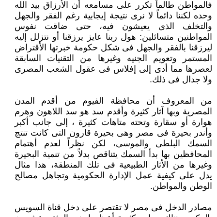
فالمواطن طالماً تكرر على ‏مسامعه أن الأرزاق بيد الله
وحده لكننا دائماً لا نرى نتيجة إيجابية رغم الفقر والجهل
والتخلف الذى يعيشون فيه، حتى ضاقت ‏نفوس
المواطنين متسائلين: هول ربنا عايز يرزقنا أو نتزلل إليه
ليرزقنا بالفقر والجهل فى شكل حكومة خبرتها الأقتراض
المستمر ‏وتعويم الجنيه وغيرها من التقنيات السابقة
لعصرها مما أدى إلى إفلاس فى عقول الشعب المصرى
ولا جدال فى ذلك.‏
من المعروف أن محافظة الفيوم من أقدم المدن
المصرية وبها آثار كثيرة وأقدم سد هو سد اللاهون وهرم
هوارة أو سقارة وتحته ‏متاهات كثيرة ، إلى جانب أكبر
وأندر بحيرة فى مصر وهى بحيرة قارون التى كانت تنتج
السمك البلطى والموسى، لكن نظراً لعدم ‏أهتمام
المحافظين بها بدأ السمك يتناقص بدلاً من تنمية البحيرة
وغيرها من الأثار الطبيعية فى تلك المنطقة، هذا مثال
يدل على ‏كيفية عمل الإدارة الحكومية وتجاهل مصالح
الوطن والمواطن.‏
مصادر الدخل فى مصر لا تقتصر على دخل قناة السويس