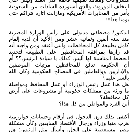
مشروعات ومعاهد تعليمية قائمة على العلم وليس على
التخلف الموروث والذى ‏أستورده السادات من السعودية
بأمر من المخابرات الأمريكية ومازالت آثاره تتراكم حتى
يومنا هذا!!!‏
الدكتور/ مصطفى مدبولى على رأس الوزارة المصرية
منذ سنة ألفين وثمانية عشر ومن الأكيد أن لديه إلمام
كامل بطبيعة كل ‏المحافظات والتى أعتقد ومن واجبه أنه
قد زارها بمرافقة المحافظين على الطبييعة لتحديد
الخطط المناسبة لها أليس كذلك يا سيادة ‏الرئيس؟؟ أم
أن الحكومة تدفع للمحافظين مرتبات الموظفين
والإداريين ووالعاملين فى المصالح الحكومية وكان الله
بالسر عليم؟ ‏
هل هذا عمل رئيس الوزراء أو عمل المحافظ ومواصلة
ما ورثه من ممتلكات حكومية أو مشروعات على أرض
كل محافظة؟
أين الفرد والمواطن من كل هذا؟ ‏
أكتفى بذلك دون الدخول فى أرقام وحسابات خوارزمية
هرب منها وزراء ورجال الأقتصاد السابقين وكأن مشكلة
مصر مستعصية ‏على الحل، وأسأل مثل الرئيس: هل