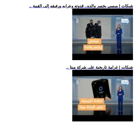
.. شبكات | ميسي يخسر والده.. قدوته وعرابه ورفيقه إلى القمة
.. شبكات | غرامة تاريخية على شركة ميتا