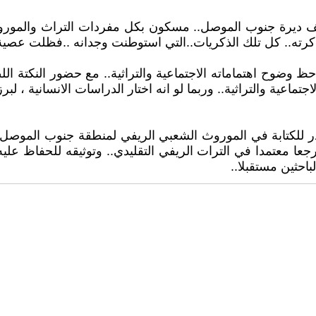
ف ديرة جنوب الموصل.. مسكون بكل مفردات التراث والموروث ال
رته.. كل تلك الذكريات..التي استوطنت وجدانه ..فظلت عصية 
ظ وضوح اهتماماته الاجتماعية والتراثية.. مع حضور النكتة الل
ية والتراثية.. وربما لو انه اختار الدراسات الانسانية ، لبرز ك
ه يبادر للكتابة في الموروث الشعبي الريفي لمنطقة جنوب الم
جعا معتمدا في الترات الريفي التقليدي.. وتوثيقه للحفاظ عليه 
باحثين مستقبلا..