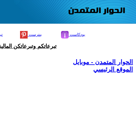
بودكاست
بنترست
تي
تبرعاتكم وتبرعاتكن المال
الحوار المتمدن - موبايل
الموقع الرئيسي