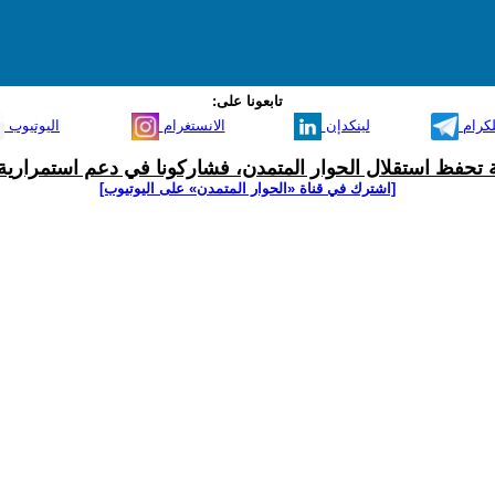
تابعونا على:
لكرام
لينكدإن
الانستغرام
اليوتيوب
ية تحفظ استقلال الحوار المتمدن، فشاركونا في دعم استمرارية 
[اشترك في قناة ‫«الحوار المتمدن» على اليوتيوب]