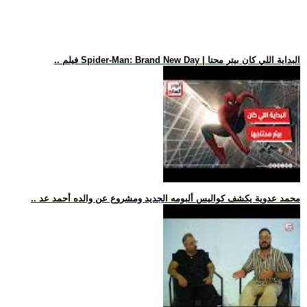
.. فيلم Spider-Man: Brand New Day | البداية اللي كان بيتر محتا
.. محمد عدوية يكشف كواليس ألبومه الجديد ومشروع عن والده أحمد عد