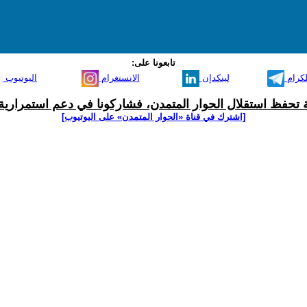
تابعونا على:
لكرام
لينكدإن
الانستغرام
اليوتيوب
ية تحفظ استقلال الحوار المتمدن، فشاركونا في دعم استمرارية 
[اشترك في قناة ‫«الحوار المتمدن» على اليوتيوب]