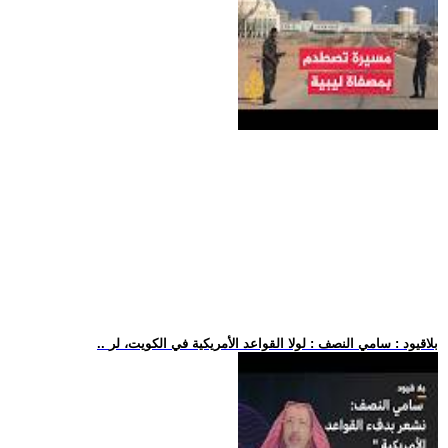
.. بلاقيود : سامي النصف : لولا القواعد الأمريكية في الكويت، لر