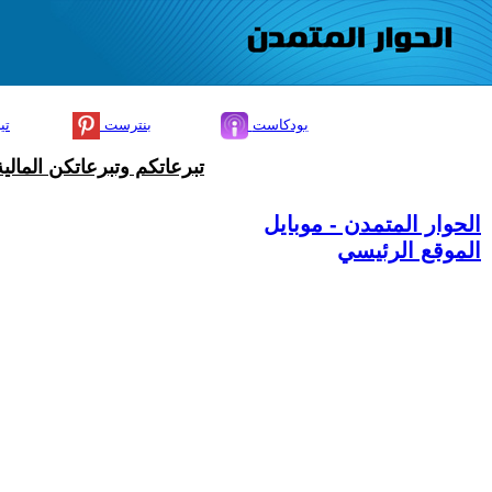
بودكاست
بنترست
تي
تبرعاتكم وتبرعاتكن المال
الحوار المتمدن - موبايل
الموقع الرئيسي