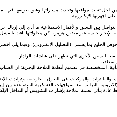
ية من اجل تثبيت مواقعها وتحديد مساراتها وشق طريقها في ال
تواصل بين السفن والأقمار الاصطناعية ما أدى إلى إرباك حركت
 للإبحار خلسة عبر مضيق هرمز، لكن محاولاتها باءت بالفشل. 
حوض الخليج بما يسمى: (التضليل الإلكتروني)، وفيما يلي اخط
لنسبة للسفن الأخرى التي تظهر على شاشات الرادار. .
 منطقية.
والطائرات والمركبات في الطرق الخارجية، وتزايدت الإض
كترونية بالتزامن مع المواجهات العسكرية المتصاعدة بين إ
دة بتأثر أنظمة الملاحة بإشارات التشويش أو التداخل الإلكتر