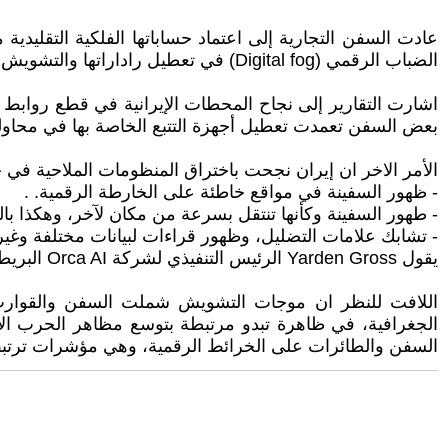
عادت السفن التجارية إلى اعتماد حساباتها الفلكية التقليد
الضباب الرقمي (Digital fog) في تعطيل راداراتها والتشويش على اجهزتها الإلكترونية. .
اشارت التقارير إلى نجاح المحطات الإيرانية في قطع روابط ال
بعض السفن تعمدت تعطيل أجهزة التتبع الخاصة بها في محاولة
الأمر الاخر ان إيران نجحت باختراق المنظومات الملاحية في 
- ظهور السفينة في مواقع خاطئة على الخارطة الرقمية. .
- طهور السفينة وكأنها تنتقل بسرعة من مكان لآخر، وهكذا با
- تشابك علامات التضليل، وظهور قراءات لبيانات مختلفة وغير
يقول Yarden Gross الرئيس التنفيذي لشركة Orca AI البريطانية، المتخصصة في تصميم أنظمة الملاحة البحرية: ان الضباب الرقمي قد أثر على أكثر من 1200 سفينة في المنطقة. .
اللافت للنظر ان موجات التشويش شملت السفن والقوارب 
الجغرافية، في ظاهرة تبدو مرتبطة بتوسع مظاهر الحرب الإل
السفن والطائرات على الخرائط الرقمية، وهي مؤشرات ترتبط عا