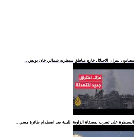
.. مصابون بنيران الاحتلال خارج مناطق سيطرته شمالي خان يونس
.. السيطرة على تسرب بمصفاة الزاوية الليبية بعد اصطدام طائرة مسي