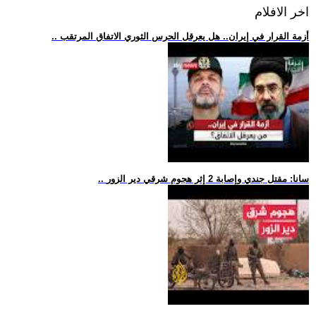
اخر الافلام
.. أزمة القرار في إيران.. هل يعرقل الحرس الثوري الاتفاق المرتقب
.. سانا: مقتل جندي وإصابة 2 إثر هجوم شرقي دير الزور