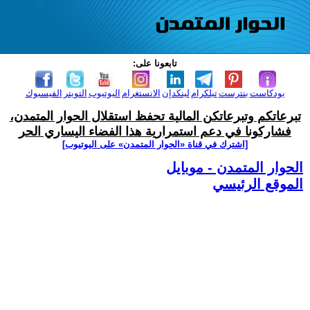
تابعونا على:
بودكاست
بنترست
تيلكرام
لينكدإن
الانستغرام
اليوتيوب
التويتر
الفيسبوك
تبرعاتكم وتبرعاتكن المالية تحفظ استقلال الحوار المتمدن،
فشاركونا في دعم استمرارية هذا الفضاء اليساري الحر
[اشترك في قناة ‫«الحوار المتمدن» على اليوتيوب]
الحوار المتمدن - موبايل
الموقع الرئيسي