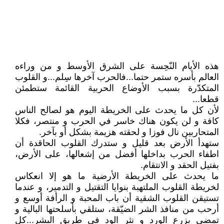
هذه الأيام النّحِسة على الشرق الأوسط و من وراءه
العالم بأسره ستمر حتما...فالحرب آخرها سِلم...و القلوب
المتكدّرة بسبب الأوضاع الحربية القائمة ستطمئن
قطعا...
لأن كل ما يحدث على الخريطة اليوم هو لصالح الناس
كافة و لن يكون هناك خاسر في الحرب و منتصر، فكلا
المتحاربين نال فوزا و لحقته هزيمة بشكل أو بآخر.
ستهدأ الأرض بعد قليل و ستدرك القلوب الحاقدة أن
اطفاء الحرب بداخلها أفضل من إشعالها، على الأرض،
بفتيل الحقد و الانتقام.
ما يحدث على الخريطة الأرضية ما هو إلا انعكاس
لخريطة القلوب الملتهبة بنوايا التقتيل و التدمير، و عندما
تستيقن القلوب الشقية أن باب المحبة و الرأفة أوسع و
أرحب من منافذ الشر الضيّقة، ستلقي بأسلحتها البالية و
تمضي بزرع الورد و نثر الود في طريق البشر...كل