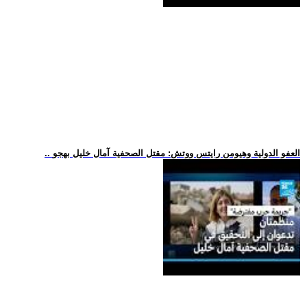
.. العفو الدولية وهيومن رايتس ووتش: مقتل الصحفية آمال خليل بهجو