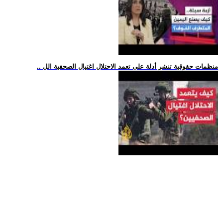
.. منظمات حقوقية تنشر أدلة على تعمد الاحتلال اغتيال الصحفية الل