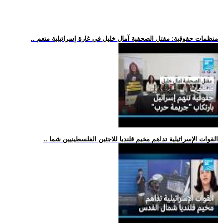
.. منظمات حقوقية: مقتل الصحفية آمال خليل في غارة إسرائيلية متعم
.. القوات الإسرائيلية تداهم مخيم قلنديا للاجئين الفلسطينيين شما