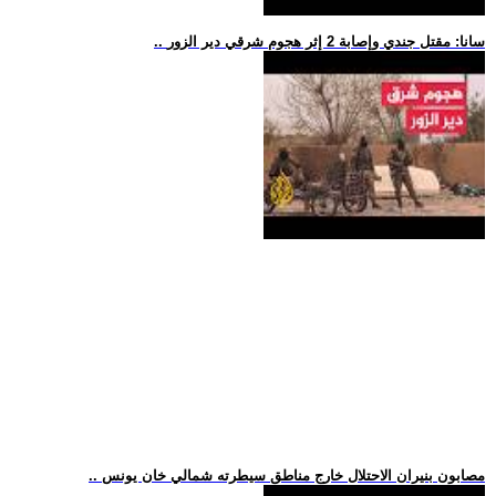
.. سانا: مقتل جندي وإصابة 2 إثر هجوم شرقي دير الزور
.. مصابون بنيران الاحتلال خارج مناطق سيطرته شمالي خان يونس