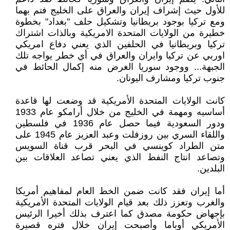
للأول حيث إشراف إيران والعراق على الخليج فتم بهما
ومع تركيا بوجود بريطانيا وتشكيل حلف "بغداد" بخطوة
خطيرة من الولايات المتحدة الامريكية وبالذات اشتراك
تركيا وبريطانيا في الحلفين الذي يعني دفاع امريكي
اوربي عن تركيا وايران والعراق في أي خطر يواجه تلك
الجبهة... ووجود سوريا الغرض منه إكمال الحائط في
جنوب تركيا ومشارف اليونان.
كانت الولايات المتحدة الأمريكية قد وضعت لها قاعدة
أساسيه ومهمة في الخليج من خلال أرامكو عام 1933
ودور السعودية فيما حصل عام 1936 في فلسطين
واللقاء السري بين روزفلت وعبد العزيز عام 1945 على
متن الطراد كوينسي في البحر قرب قناة السويس
وتصاعد انتاج النفط الذي يعني تصاعد العلاقات بين
البلدين.
أما إيران فقد كانت ضمن الخط العام لمفاهيم أمريكا
والغرب وتعزز ذلك بعد قيام الولايات المتحدة الأمريكية
بإجهاض حكومة مصدق كما اعترف بذلك أخيرا الرئيس
الأمريكي أوباما وأصبحت إيران خلال فتره قصيرة