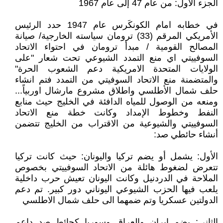
الجزء الأول: من عام 47 إلى عام 1967
في خطابه امام الكونكَرس عام 1947 حدد الرئيس
الأمريكي المرقم (33) ترومان سياسته الخارجية/ صيانة
المصالح القومية / مبدأ ترومان في احتواء الاتحاد
السوفييتي اي منع التمدد الشيوعي تحت شعار "على
الولايات المتحدة الامريكية دعم الشعوب الحرة"
والمتضمنة منع الاتحاد السوفيتي من التمدد فتم انشاء
حلف شمال الأطلسي واطلاق مشروع مارشال اوربياً...
ومنعه من الوصول للمياه الدافئة في الخليج حيث منابع
النفط وخطوط الإمداد وكانت خطة منع الاتحاد
السوفييتي والشيوعية من الاقتراب من الخليج تتضمن
أنشاء حائطي صد:
الأول: يشمل أو يضم تركيا واليونان: حيث كانت تركيا
تتعرض لضغوط هائلة من الاتحاد السوفييتي بخصوص
الملاحة في الدردنيل وكانت اليونان تعيش حرب داخلية
يلعب فيها الحزب الشيوعي اليوناني دور كبير. تم دعم
الدولتين عسكريا وتم ضمهما الى حلف شمال الاطلسي
الثاني: يضم إيران والعراق وسوريا كحائط صد داعم