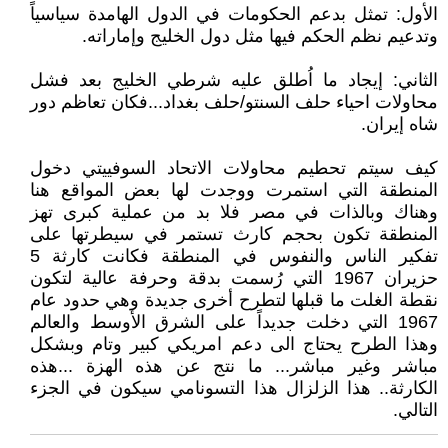
الأول: تمثل بدعم الحكومات في الدول الهامدة سياسياً
وتدعيم نظم الحكم فيها مثل دول الخليج وإماراته.
الثاني: إيجاد ما اُطلق عليه شرطي الخليج بعد فشل
محاولات احياء حلف السنتو/حلف بغداد...فكان تعاظم دور
شاه إيران.
كيف سيتم تحطيم محاولات الاتحاد السوفييتي دخول
المنطقة التي استمرت ووجدت لها بعض المواقع هنا
وهناك وبالذات في مصر فلا بد من عملية كبرى تهز
المنطقة تكون بحجم كارث تستمر في سيطرتها على
تفكير الناس والنفوس في المنطقة فكانت كارثة 5
حزيران 1967 التي رُسمت بدقة وحرفة عالية لتكون
نقطة الغلت ما قبلها لتطرح أخرى جديدة وهي حدود عام
1967 التي دخلت جديداً على الشرق الأوسط والعالم
وهذا الطرح يحتاج الى دعم امريكي كبير وتام وبشكل
مباشر وغير مباشر... ما نتج عن هذه الهزة ...هذه
الكارثة.. هذا الزلزال هذا التسونامي سيكون في الجزء
التالي.