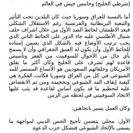
(شرطي الخليج) وخامس جيش في العالم
أما بالنسبة للعراق وسوريا حيث كان البلدين تحت التأثير
والتبعية البريطانية والفرنسية رغم الاستقلال الشكلي
فبعد الاطمئنان لحائط الصد الأول من خلال اشراف حلف
شمال الأطلسي عليه جاء الدور على الحائط الثاني الذي
يجب ترتيب الأوضاع فيه بالشكل الذي يضمن إسناده
للحائط الأول وأن يكون له العمق الجغرافي وأن لا يسمح
بأي حال من الأحوال للسوفييت من القفز وتأسيس
قاعدة لهم تشرف على الخليج وكان أكثر ما يقلق
الأمريكان وحلفائهم السعوديين هو الأتساع المستمر للمد
الشيوعي في كل من العراق وسوريا فكانت الفكرة هي
كيفية إيقاف المد الشيوعي وتحجيمه ومن ثم الانقضاض
عليه لتحطيم ما قد يكون أساس لقاعدة قد يثب عليها
الاتحاد السوفييتي في لحظه من الزمن
وكان العمل يسير باتجاهين:
الأول: محلي يتضمن تأجيج الحس الديني لمواجهة ما
يسمى بالإلحاد الشيوعي فتشكل حزب الدعوة.