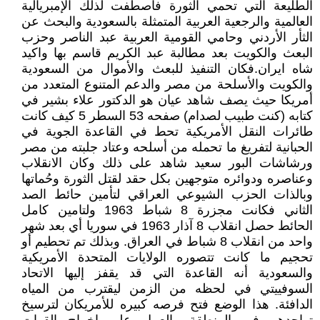
الطليعة التي تحمي الثورة فاصطفت لذلك الإمبريالية
العالمية والرجعية العربية المتمثلة بالسعودية والبحث عن
الثأر الأردني وحامي القومية العربية عبد الناصر وحزب
البعث والكويت بعد مطالبة عبد الكريم قاسم بها واكيد
شاه ايران.فكان التنفيذ للبعث والأموال من السعودية
والكويت والأسلحة من مصر والدعم المتنوع المتعدد من
أمريكا حيث يصف شاهد عيان هو الدكتور علاء بشير في
كتابه (كنت طبيب لصدام) صفحه 53 السطر 5 كيف كانت
طائرات النقل الأمريكية تحط في القاعدة الجوية في
الحبانية لتفريغ ما تحمله من أسلحه وعتاد جلبته من مصر
ورشاشات البور سعيد شاهد على ذلك وكان الانقلاب
وعناصره ودوائره متوجهين بكل حقد لقتل الثورة وحُماتها
وبالذات الحزب الشيوعي العراقي لتأمين حائط الصد
الثاني فكانت مجزرة 8 شباط 1963 ولتامين كامل
الحائط حصل انقلاب 8 آذار 1963 في سوريا أي بعد شهر
واحد من انقلاب 8 شباط في العراق. وبذلك تم تحطيم أو
تحجيم ما كانت تتصوره الولايات المتحدة الأمريكية
والسعودية أنه القاعدة التي قد يقفز إليها الاتحاد
السوفييتي في لحظه من الزمن ليقترب من المياه
الدافئة. هذا الوضع فتح فرصه كبيره للأمريكان لترسيخ