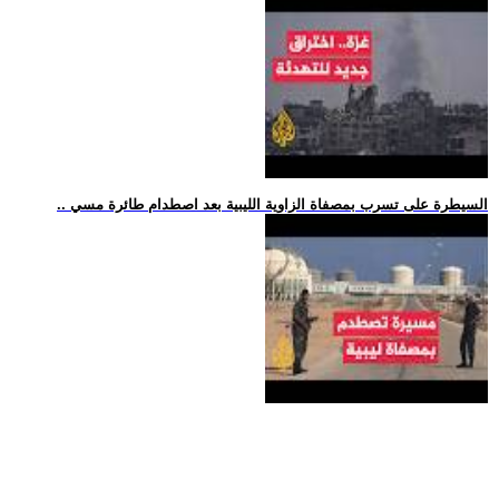
.. السيطرة على تسرب بمصفاة الزاوية الليبية بعد اصطدام طائرة مسي