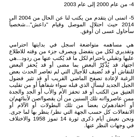
4- من عام 2000 إلى عام 2003
5- اتمنى ان يتقدم من يكتب لنا عن الحال من 2004 الى
2014 حيث احتلال الموصل وقيام "داعش"...شخصياً
سأحاول عسى ان اُوفق.
هي مساهمه متواضعة اسجل في بدايتها احترامي
وتقديري لكل من يتفضل ويصرف جزء من وقته للاطلاع
عليها وتقبلي باحترام لكل ما قد يُكتب عنها من ردود...هي
اجتهاد قد يُذَّكِرْ البعض بما مضى أو قد يُحفز البعض
للنقاش أو قد تُضيف للأجيال التي لم تعاصر الحدث بعض
الرغبة لإعادة تصفح الماضي القريب أو قد تثير فضول
الجيل الجديد ليسأل الذي قبله سواء شفاهياً أو من تقليب
العتيق من الكتب أو قد تحفز الأم والأب أو الجد والجدة
ممن عاصروا/نه تلك السنين من أن يقصوا/صن لأبنائهم/ن
أو أحفادهم/ن بعضاً من تلك البطولات أو الآلام أو
الانفعالات كل حسب الجهة التي نظر/ ينظر بها لما جرى.
ونحن نعيش أيام ذكرى ثورة 14 تموز 1958 والاختلاف
في وجهات النظر عنها.