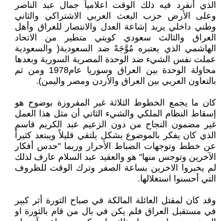
الذي أنفرد فيه ذلك الوقت اعلامياً جمال عبد الناصر
وعلى الأرض حزب البعث العربي الاشتراكي والثاني
وطني داخلي يريد إشاعة العدل والانتصار للعراق وأهل
العراق والثالث سعودي كويتي متطير من الاتحاد
الهاشمي الذي يعتبره مُوَّجَهْ ضد السعودية( والسعودية
عملت نفس الشيء ضد الوحدة المصرية السورية وبعدها
محاولة الوحدة بين العراق وسوريا عام1978 ومن ثم
بالتعاون العربي بين العراق والأردن ومصر واليمن).
كان ما يجمع الخطوط الثلاثة غير المفروزة بوضوح هو
إسقاط النظام الملكي والشيء الثاني أن مثل هذا العمل
غير مضمون النجاح من دون الزعيم عبد الكريم قاسم
الذي كان يفكر بالموضوع بشكل يلتقي قليلاً ويبتعد كثيراً
عن خطط وتوجهات الضباط الأحرار وربما "حدس أفكار
الآخرين وتوجس منها" هو والعقيد عبد السلام عارف لذلك
لم يخبروا الاخرين بساعة الصفر وترك الوقت للظروف
التي أحسنوا استغلالها.
وقد كان لمقتل العائلة المالكة في صباح الثورة أثر كبير
في مستقبل العراق فلم يكن في بال من قام بالثورة او