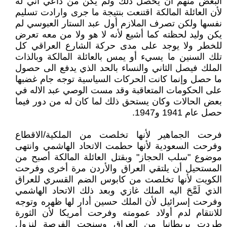
البعض منهم ان يحصل ذلك ولم يكن من داعي آني له
لأن العائلة المالكة اقتنعت بنتيجة ما جرى وارادت تسليم
نفسها ولكن تصرف الملازم أول عبد الستار العبوسي لم
يكن وليد لحظته كما أشيع لأنه لا هو ولا من معه تعرض
للخطر ولا يوجد على مدى حركة الشارع العراقي كل
تلك السنين ما يسيء أو يمس بالعائلة المالكة وبالذات
الملك فيصل الثاني والنساء بالحد الذي يدفع الى حصول
ما حصل وإنما كانت الحركات السياسية توجه جام غضبها
على الحكومات المتعاقبة وقد مست الوصي عبد الاله في
بعض الحالات وكان يستحق ذلك لما كان له من دور فيما
حصل عام 1941 و1947.
فرحت الجماهير لأنها تخلصت من الملكية/الاقطاع
وفرحت السعودية لأنها حطمت الاتحاد الهاشمي وانتهى
موضوع "سلب الحجاز" وبقتل العائلة المالكة أصبح من
المستحيل أن يلتقي العراق والأردن مرة أخرى وفرحت
الكويت لأنها تخلصت من كابوس الضم القسري للعراق
الذي لَمَّحَ اليه الملك غازي وبعد ذلك الاتحاد الهاشمي
وفرحت إسرائيل لأن الملك حسين أدار لها ظهره وتوجه
للانتقام لدم أولاد عمومته وفرحت أمريكا لأن الثورة
طردت بريطانيا من العراق وسنحت الفرصة لنزول