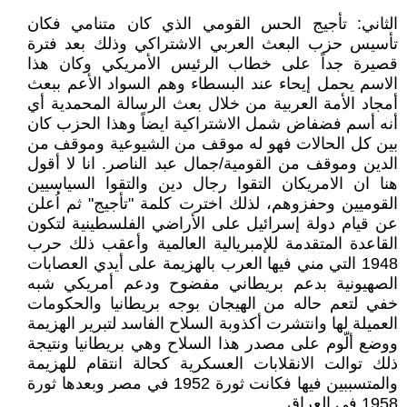
الثاني: تأجيج الحس القومي الذي كان متنامي فكان
تأسيس حزب البعث العربي الاشتراكي وذلك بعد فترة
قصيرة جداً على خطاب الرئيس الأمريكي وكان هذا
الاسم يحمل إيحاء عند البسطاء وهم السواد الأعم ببعث
أمجاد الأمة العربية من خلال بعث الرسالة المحمدية أي
أنه أسم فضفاض شمل الاشتراكية ايضاً وهذا الحزب كان
بين كل الحالات فهو له موقف من الشيوعية وموقف من
الدين وموقف من القومية/جمال عبد الناصر. انا لا أقول
هنا ان الامريكان التقوا رجال دين والتقوا السياسيين
القوميين وحفزوهم، لذلك اخترت كلمة "تأجيج" ثم اُعلن
عن قيام دولة إسرائيل على الأراضي الفلسطينية لتكون
القاعدة المتقدمة للإمبريالية العالمية وأعقب ذلك حرب
1948 التي مني فيها العرب بالهزيمة على أيدي العصابات
الصهيونية بدعم بريطاني مفضوح ودعم أمريكي شبه
خفي لتعم حاله من الهيجان بوجه بريطانيا والحكومات
العميلة لها وانتشرت أكذوبة السلاح الفاسد لتبرير الهزيمة
ووضع ألّوم على مصدر هذا السلاح وهي بريطانيا ونتيجة
ذلك توالت الانقلابات العسكرية كحالة انتقام للهزيمة
والمتسببين فيها فكانت ثورة 1952 في مصر وبعدها ثورة
1958 في العراق.