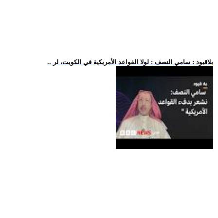
.. بلاقيود : سامي النصف : لولا القواعد الأمريكية في الكويت، لر