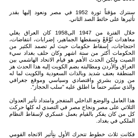
سنترك مؤقتاً ثورة 1952 في مصر ونعود إليها بقدر
تأثيرها على حائط الصد الثاني.
خلال الفترة من 1947 الى1958 كان العراق يغلي
معاهدات تُوَّقَعْ وتسقطها الجماهير، إضرابات، انتفاضات،
احتجاجات، إسقاط حكومات حيث لم تصمد الكثير من
الحكومات أكثر من ستة اشهر وكان حلف بغداد سيء
الصيت ولكن الحدث الأهم هو قيام الاتحاد الهاشمي بين
العراق والأردن ومطالبته بضم الكويت إليه هذا الحدث هز
المنطقة بعنف شديد وبالذات السعودية والكويت لما له
من وزن بشري واقتصادي وسياسي وموقع جغرافي
والذي سيُثير حتماً ما اطلق عليه "سلب الحجاز".
هذا العامل والوضع الداخلي المتفجر وامتداد تأثير العدوان
الثلاثي على مصر ونجاح مصر في التصدي له كلها حركت
كل من كان يفكر بالقيام بعمل عسكري لإسقاط النظام
الملكي في بغداد.
فكانت ثلاث خطوط تتحرك الأول بتأثير الاتجاه القومي