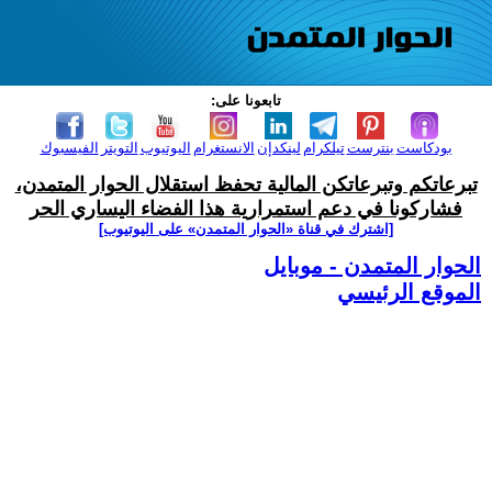
تابعونا على:
بودكاست
بنترست
تيلكرام
لينكدإن
الانستغرام
اليوتيوب
التويتر
الفيسبوك
تبرعاتكم وتبرعاتكن المالية تحفظ استقلال الحوار المتمدن،
فشاركونا في دعم استمرارية هذا الفضاء اليساري الحر
[اشترك في قناة ‫«الحوار المتمدن» على اليوتيوب]
الحوار المتمدن - موبايل
الموقع الرئيسي