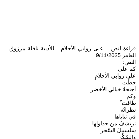
قراءة لنص – على روابي الأحلام - للأديبة نافلة مرزوق
العامر 9/11/2025
النص:
كم على
على روابي الأحلامِ
حطّت
أجنحةُ خيالي الأخضر
وكم
طافت ْ
نظراتُه
في ثناياها
ترتشفُ من جداولها
سلسبيلَ السّحر
والسّكْرِ