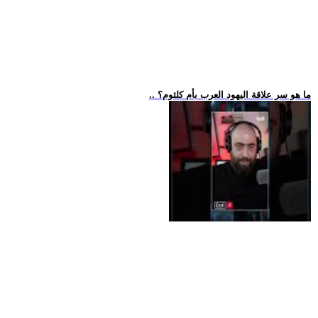
.. ما هو سر علاقة اليهود العرب بأم كلثوم؟