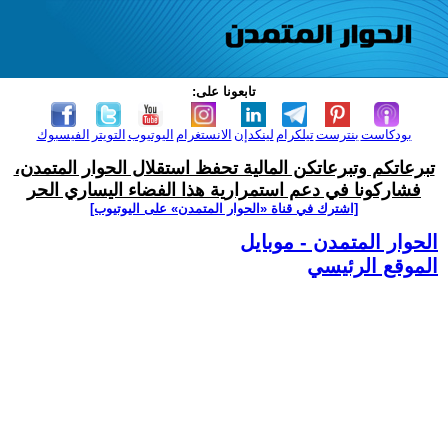
تابعونا على:
بودكاست
بنترست
تيلكرام
لينكدإن
الانستغرام
اليوتيوب
التويتر
الفيسبوك
تبرعاتكم وتبرعاتكن المالية تحفظ استقلال الحوار المتمدن،
فشاركونا في دعم استمرارية هذا الفضاء اليساري الحر
[اشترك في قناة ‫«الحوار المتمدن» على اليوتيوب]
الحوار المتمدن - موبايل
الموقع الرئيسي