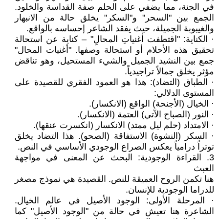
في الجنة، مما يضفي على الحلم صفة القداسة والخلود.
الجمع بين "السحر" و"السكر" يخلق حالة من الانبهار
والغيبوبة الجميلة، حيث يفقد الشاعر إحساسه بالواقع.
· الكناية: "اقتطفت أغنياتِ المحالِ" – كناية عن استحالة
تحقيق هذه الأحلام أو استحالة وصفها. "أغنيات المحال"
جمع بين النشيد الجميل والشيء المستحيل، وهو تناقض
مؤثر يخلق جمالاً تراجيدياً.
· الطباق (التضاد): هذا هو العمود الفقري للقصيدة على
المستوى الدلالي:
· الخيال (الأجنحة) الواقع (الانكسار).
· النور (الصباح الآتي) العتمة (الانكسار).
· الامتداد (حلم ليل ممتد) الانكسار (انكسرت عنقها).
· السكر (النشوة) الاستفاقة (الصحو). هذا التضاد يخلق
توتراً درامياً يعكس الصراع الوجودي الأساسي في النص.
3. القراءة الوجودية: البحث عن المعنى في مواجهة
العبث
هنا تكمن الروح العميقة للنص. القصيدة هي نموذج مصغر
للدراما الوجودية للإنسان.
· المرحلة الأولى: الوجود الأصيل في عالم الخيال.
الشاعرة هنا تعيش في حالة من "الوجود الأصيل" كما