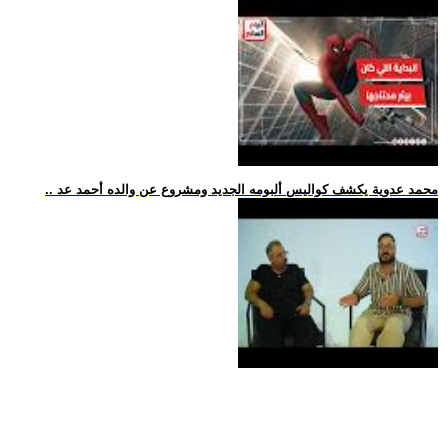
.. محمد عدوية يكشف كواليس ألبومه الجديد ومشروع عن والده أحمد عد