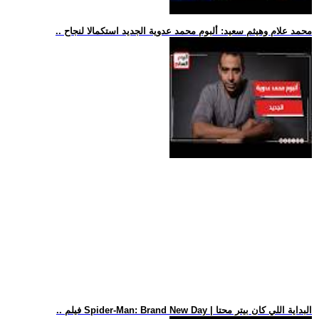
.. محمد علام وهيثم سعيد: ألبوم محمد عدوية الجديد استكمالا لنجاح
.. فيلم Spider-Man: Brand New Day | البداية اللي كان بيتر محتا