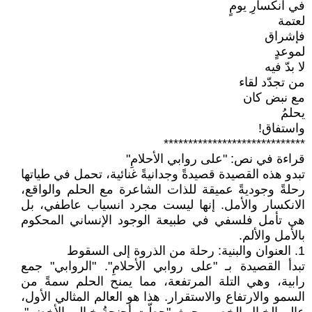
في انكسارِ يومٍ
لعتمة
فإشراق
لموعدٍ
لا بدّ فيه
من تجدّد لقاء
مع نبض كان
يحلمُ
واستفاق!
*****************************
قراءة في نص: "على روابي الأحلامِ"
تبدو هذه القصيدة قصيدةً وجدانيةً غنائية، تحمل في طياتها
رحلةً وجوديةً عميقة للذات الشاعرة مع الحلم والواقع،
الانكسار والأمل. إنها ليست مجرد انسياب عاطفي، بل
هي تأمل فلسفي في طبيعة الوجود الإنساني المحكوم
بالأمل والألم.
1. العنوان والبنية: رحلة من الذروة إلى السقوط
تبدأ القصيدة بـ "على روابي الأحلامِ". "الروابي" جمع
رابية، وهي التلة المرتفعة، مما يمنح الحلم سمةً من
السمو والارتفاع والاستقرار. هذا هو العالم المثالي الأول،