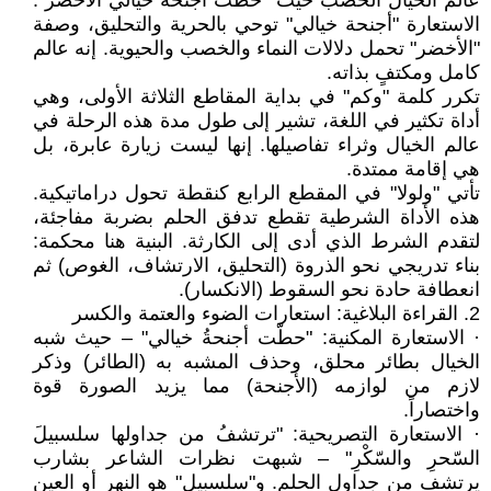
عالم الخيال الخصب حيث "حطّت أجنحةُ خيالي الأخضر".
الاستعارة "أجنحة خيالي" توحي بالحرية والتحليق، وصفة
"الأخضر" تحمل دلالات النماء والخصب والحيوية. إنه عالم
كامل ومكتفٍ بذاته.
تكرر كلمة "وكم" في بداية المقاطع الثلاثة الأولى، وهي
أداة تكثير في اللغة، تشير إلى طول مدة هذه الرحلة في
عالم الخيال وثراء تفاصيلها. إنها ليست زيارة عابرة، بل
هي إقامة ممتدة.
تأتي "ولولا" في المقطع الرابع كنقطة تحول دراماتيكية.
هذه الأداة الشرطية تقطع تدفق الحلم بضربة مفاجئة،
لتقدم الشرط الذي أدى إلى الكارثة. البنية هنا محكمة:
بناء تدريجي نحو الذروة (التحليق، الارتشاف، الغوص) ثم
انعطافة حادة نحو السقوط (الانكسار).
2. القراءة البلاغية: استعارات الضوء والعتمة والكسر
· الاستعارة المكنية: "حطّت أجنحةُ خيالي" – حيث شبه
الخيال بطائر محلق، وحذف المشبه به (الطائر) وذكر
لازم من لوازمه (الأجنحة) مما يزيد الصورة قوة
واختصاراً.
· الاستعارة التصريحية: "ترتشفُ من جداولها سلسبيلَ
السّحرِ والسّكْرِ" – شبهت نظرات الشاعر بشارب
يرتشف من جداول الحلم. و"سلسبيل" هو النهر أو العين