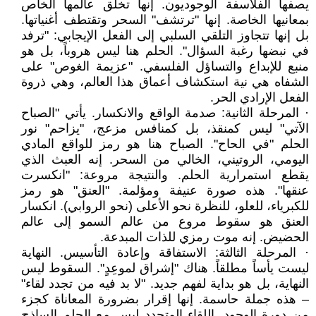
يصفها الفلاسفة الوجوديون. إنها تخلق عالمها الخاص
بمعانيها الخاصة. إنها "ترتشف" السحر وتقتطف أغنياتها.
بل إنها تتجاوز التلقي السلبي إلى الفعل الإيجابي: "ترفد
في نبضها رغبة السؤال". الحلم هنا ليس هروباً، بل هو
منبع للإبداع والتساؤل الفلسفي. "عزيمة الغوص" على
الشفاه هي نية استكشاف أعماق هذا العالم، وهي ذروة
الفعل الإرادي الحر.
· المرحلة الثانية: صدمة الواقع والانكسار. يأتي "الصباح
الآتي" ليس كمنقذ، بل كمنافس مزعج، "يزاحم" نور
الحلم "في الحاح". الصباح هنا هو رمز للواقع المادي
اليومي، الروتيني، الخالي من السحر. إنه العبث الذي
يقطع استمرارية الحلم. والنتيجة مروعة: "انكسرت
عنقها". هذه صورة عنيفة ومؤلمة. "العنق" هو رمز
للكبرياء، للعلو، للنظرة نحو الأعلى (نحو الروابي). انكسار
العنق هو سقوط مروع من عالم السمو إلى عالم
الحضيض. إنه موت رمزي للذات المبدعة.
· المرحلة الثالثة: الاستفاقة وإعادة التأسيس. النهاية
ليست يأساً مطلقاً. هناك "إشراق لموعِدٍ". السقوط ليس
النهاية، بل هو بداية لفهم جديد. "لا بد فيه من تجدد لقاء"
– هذه جملة حاسمة. إنها إقرار بضرورة المعاناة كجزء
من دورة الوجود. اللقاء المتجدد ليس مع الحلم الساذج