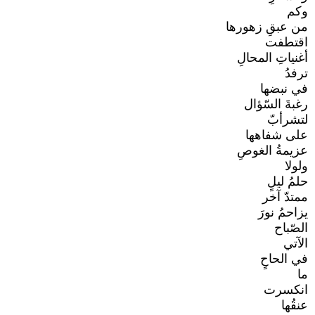
وكم
من عبقِ زهورها
اقتطفت
أغنياتِ المحالِ
ترفدُ
في نبضها
رغبةَ السّؤال
لتشرأبّ
على شفاهها
عزيمةُ الغوصِ
ولولا
حلمُ ليلٍ
ممتدّ آخر
يزاحمُ نورَ
الصّباح
الآتي
في الحاحٍ
ما
انكسرت
عنقُها