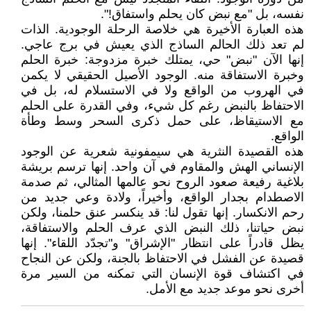
نفسه، بل "مع نبض كان يحلم واستفاق!".
هذه العبارة الأخيرة هي خلاصة الرحلة الوجودية. الذات
لم تعد ذلك الحالم الساذج الذي يعيش في برج عاجي.
إنها الآن "نبض" حي، يمتلك خبرة مزدوجة: خبرة الحلم
وخبرة الاستفاقة منه. الوجود الأصيل الحقيقي لا يكمن
في الهروب من الواقع ولا في الاستسلام له، بل في
الاحتفاظ بالنبض رغم كل شيء، وفي القدرة على الحلم
مع الاستيقاظ، على حمل ذكرى السحر وسط وطأة
الواقع.
هذه القصيدة النثرية هي سيمفونية شعرية عن الوجود
الإنساني الهش والمقاوم في آن واحد. إنها ترسم بريشة
بلاغية رفيعة صعود الروح نحو عالمها المثالي، ثم صدمة
الاصطدام بجدار الواقع، وأخيراً، ولادة وعي جديد من
رحم الانكسار. إنها تقول لنا: قد ينكسر عنق حلمنا، ولكن
نبض حياتنا، ذلك النبض الذي عرف الحلم والاستفاقة،
يظل قادراً على انتظار "الإشراق" و"تجدّد اللقاء". إنها
قصيدة عن الفشل في الاحتفاظ بالجنة، ولكن عن النجاح
في اكتشاف قوة الإنسان التي تمكنه من السير مرة
أخرى نحو موعد جديد مع الأمل.