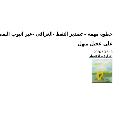
خطوه مهمه - تصدير النفط -العراقى -عبر انبوب النف
على عجيل منهل
2026 / 3 / 18
الادارة و الاقتصاد