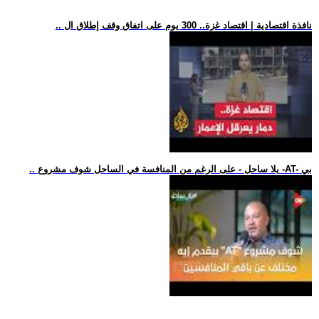
.. نافذة اقتصادية | اقتصاد غزة.. 300 يوم على اتفاق وقف إطلاق ال
.. يلا ساحل - على الرغم من المنافسة في الساحل شوف مشروع -AT- بي