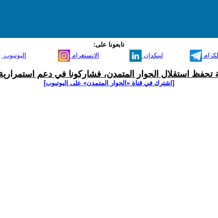
تابعونا على:
لكرام
لينكدإن
الانستغرام
اليوتيوب
ية تحفظ استقلال الحوار المتمدن، فشاركونا في دعم استمرارية 
[اشترك في قناة ‫«الحوار المتمدن» على اليوتيوب]