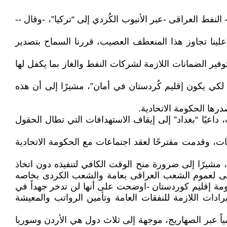
 بارزاني”اعلن، -يوم الثلاثاء-المصادف 17-3 2026، عن استئناف تصدير- النفط العراقى -عبر الأنبوب الكُردي إلى “تركيا”، -وقال --
تم علينا تجاوز هذا المنعطف العصيب، قررنا السماح بتصدير
وفير الضمانات اللازمة لشركات النفط والغاز بما يكفل لها
 لكي يكون إقليم كُردستان في أمان”، مشيرًا إلى أن هذه
داعيًا “بغداد” إلى إيقاف الاستهدافات التي تطال الحقول
ات، وقدمت مقترحًا لعقد اجتماعات مع الحكومة الاتحادية
 مشيرًا إلى ضرورة منح الوقت الكافي لتنفيذه دون اتخاذ
نى لعموم الشعب العراقى بعامة والشعب الكردى بخاصه
ومة إقليم كوردستان -اوضحت على أنها لن تدخر جهداً في
ادات اللازمة للنفقات العامة وتأمين الرواتب والمعيشة
ات تتراوح بين 100 و200 ألف برميل من النفط الخام يومياً عبر الصهاريج، موجهة إلى ثلاث دول هي الأردن وسوريا