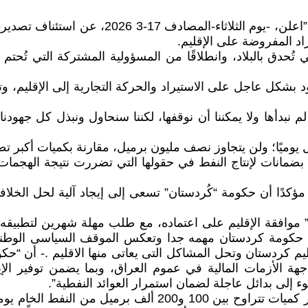
رئيس مجلس وزراء إقليم كُردستان العراق؛ “مسرور
اد المفروضة على الإقليم.
لتي تُحدق بالبلاد، وانطلاقًا من المسؤولية المشتركة التي تُح
د بشكل عاجل على الاستيراد والحركة التجارية إلى الإقليم، وت
نبدأها ولا يمكننا أن نوقفها، لكننا سنحاول ونبذل كل جهودنا
بضمانات لإنتاج النفط في حقولها التي تضررت نتيجة الهجمات، 
ؤكدًا أن حكومة “كُردستان” تسعى إلى إيجاد آلية لحل الخلاف
ي” موافقة الإقليم على اعتماده، مع طلب مهلة شهرين لتطبيقه،
بها حكومة كردستان مهمه جدا وتعكس الموقف السياسى الوط
 كردستان وتحل المشاكل التى يعاتى منها الاقليم .- أن “حك
ة الأزمات المالية في عموم العراق، وبما يضمن توفير الإير
ء إلى بدائل عاجلة لضمان استمرار العوائد النفطية”.
وأن “الوزارة قامت بتوقيع عقود مع عدد من الشركات لتصدير كمي