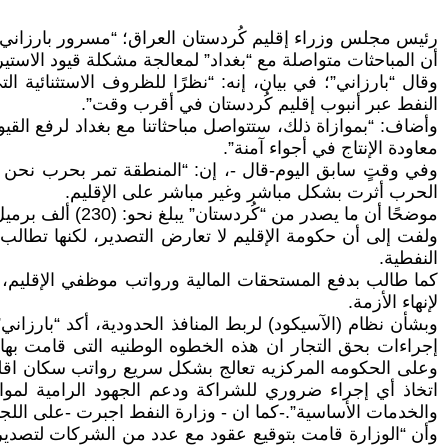
أن المباحثات متواصلة مع “بغداد” لمعالجة مشكلة قيود الاستير
وقال “بارزاني”؛ في بيان، إنه: “‏نظرًا للظروف الاستثنائية ا
النفط عبر أنبوب إقليم كُردستان في أقرب وقت”.
وأضاف: “بموازاة ذلك، ستتواصل مباحثاتنا مع بغداد لرفع القيو
معاودة الإنتاج في أجواء آمنة”.
وفي وقتٍ سابق اليوم-قال -، إن: “المنطقة تمر بحرب نحن لم 
الحرب أثرت بشكل مباشر وغير مباشر على الإقليم.
موضحًا أن ما يصدر من “كُردستان” يبلغ نحو: (230) ألف برميل يوميًا؛ ولن يتجاوز نصف مليون برميل، مقارنة بكميات أكبر تصدرها الحكومة الاتحادية.
ولفت إلى أن حكومة الإقليم لا تعارض التصدير، لكنها تطالب 
النفطية.
كما طالب بدفع المستحقات المالية ورواتب موظفي الإقليم، م
لإنهاء الأزمة.
وبشأن نظام (الآسيكود) لربط المنافذ الحدودية، أكد “بارزان
إجراءات بحق التجار ان هذه الخطوه الوطنيه التى قامت 
وعلى الحكومه المركزيه تعالج بشكل سريع رواتب سكان اقليم
اتخاذ أي إجراء ضروري للشراكة ودعم الجهود الرامية لمواجه
والخدمات الأساسية”.-كما ان - وزارة النفط اجبرت -على اللجو