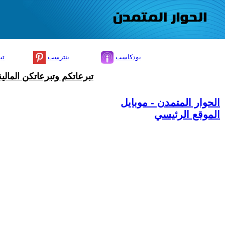
بودكاست
بنترست
تي
تبرعاتكم وتبرعاتكن المال
الحوار المتمدن - موبايل
الموقع الرئيسي