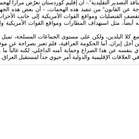
فذ التصدير التقليدية”.- أن إقليم كوردستان تعرّض مراراً له
جة عن القانون” من تنفيذ هذه الهجمات، - أن بعض هذه الجها
ف القنصليات ومواقع القوات الأمريكية إلى جانب الأحزاب ال
فسه أيضاً، مثل استهداف المطارات ومواقع القوات الأمريكية 
مع كلا البلدين، ولكن على مستوى الجماعات المسلحة، تميل 
ا من أجل إيران. أما الحكومة العراقية، فلم تعبر بصراحة ع
بنفسه عن هذا الصراع وحماية أمنه الداخلي، لكنه غالباً ما 
ي العلاقات الإقليمية والدولية أمر حيوي جداً لمستقبل العراق.