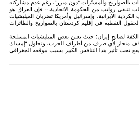
جمات بالصواريخ والمسيّرات “دون مبرر”، رغم عدم مشاركته
ت تتلقى رواتب من الحكومة الاتحادية.-- فإن العراق هو
كردية الايرانية، وإسرائيل وأمريكا تضربان الميليشيات
والحقول النفطية في إقليم كردستان بالصواريخ والطائرات
الكفة لصالح إيران؛ حيث تعلن بعض الميليشيات المسلحة
ن موقف منحاز لأي طرف من أطراف الحرب، وتحاول “إمساك
يقع تحت تأثير هذا التنافس الكبير بسبب موقعه الجغرافي