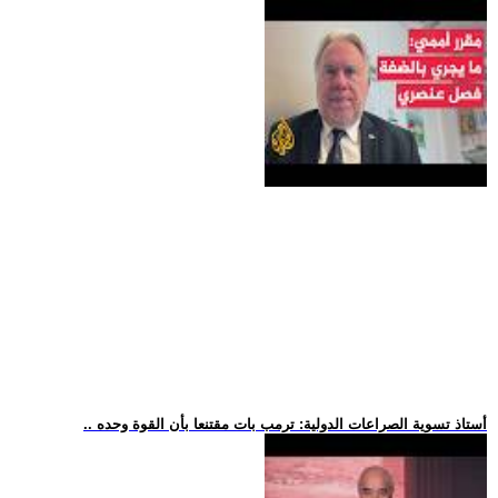
.. أستاذ تسوية الصراعات الدولية: ترمب بات مقتنعا بأن القوة وحده