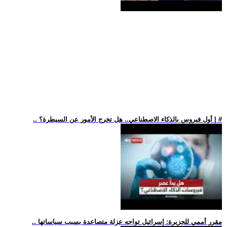
.. أول فيروس بالذكاء الاصطناعي.. هل تخرج الأمور عن السيطرة؟ | #
.. مقرر أممي للجزيرة: إسرائيل تواجه عزلة متصاعدة بسبب سياساتها