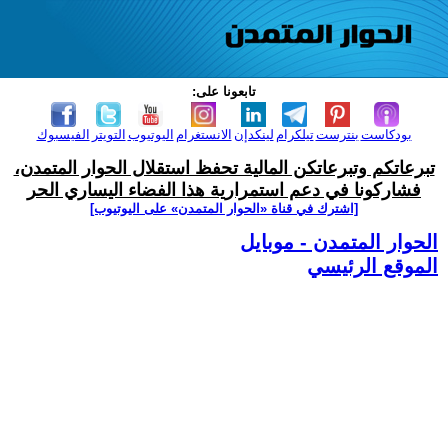
تابعونا على:
بودكاست
بنترست
تيلكرام
لينكدإن
الانستغرام
اليوتيوب
التويتر
الفيسبوك
تبرعاتكم وتبرعاتكن المالية تحفظ استقلال الحوار المتمدن،
فشاركونا في دعم استمرارية هذا الفضاء اليساري الحر
[اشترك في قناة ‫«الحوار المتمدن» على اليوتيوب]
الحوار المتمدن - موبايل
الموقع الرئيسي