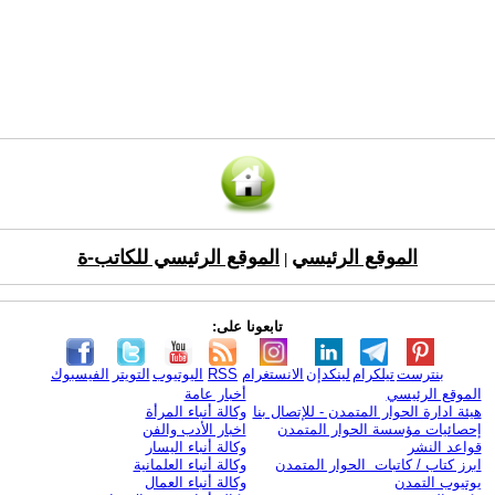
الموقع الرئيسي
الموقع الرئيسي للكاتب-ة
|
تابعونا على:
بنترست
تيلكرام
لينكدإن
الانستغرام
RSS
اليوتيوب
التويتر
الفيسبوك
الموقع الرئيسي
أخبار عامة
هيئة ادارة الحوار المتمدن - للإتصال بنا
وكالة أنباء المرأة
إحصائيات مؤسسة الحوار المتمدن
اخبار الأدب والفن
قواعد النشر
وكالة أنباء اليسار
ابرز كتاب / كاتبات الحوار المتمدن
وكالة أنباء العلمانية
يوتيوب التمدن
وكالة أنباء العمال