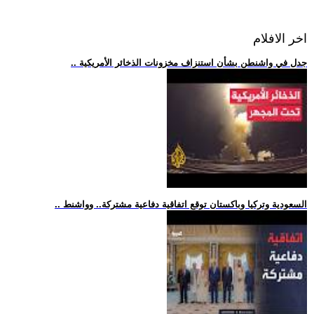
اخر الافلام
.. جدل في واشنطن بشأن استنزاف مخزونات الذخائر الأمريكية
.. السعودية وتركيا وباكستان توقع اتفاقية دفاعية مشتركة.. وواشنط