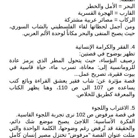
البحر = الأمل والخطر
القارب = الهجرة القسرية
الركاب = مصائر عربية مشتركة
ومن أجمل لحظاتها لقاء الفلسطيني بالشاب السوري،
حيث يصبح المنفى والبحر مكاناً لوحدة الألم العربي.
4. الفقر والكرامة الإنسانية
تظهر بوضوح في قصتين:
رصيف البؤساء، حيث يتحول المطر الذي يرمز عادة
للرومانسية إلى: معاناة، تسرب ماء، حياة قاسية في
بيوت فقيرة، تصريح عمل...
قصة مؤثرة عن: شاب فقير يعشق القراءة وبائع كتب
يساعده ص 107 الى ص 110، وهنا يظهر الكتاب
والمعرفة كطريق للخلاص.
5. الاغتراب واللجوء
في قصة مرفوض ص 102 نرى تجربة اللجوء القاسية.
الفكرة الأساسية: اللاجئ يصبح موضع شك دائم،
والحقيقة قد تُرفض رغم وضوحها، الكلمة الواحدة والتي
مثلت عنوان القصة "مرفوض" تختزل مصير إنسان كامل