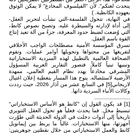
يتحدث لغتكم". لأن "الفيلسوف المخادع" لا يمكن الوثوق
بعهوده الكانطية. )
في النهاية، تتحول الفلسفة-التي نشأت لتحرير العقل-
إلى أداة لإدارته والسيطرة عليه. وتصبح نصوص كانط،
التي وُضعت لضبط حدود المعرفة، جزءً من آلة تعيد إنتاج
القوة باسم العقل.
تسرق المؤسسة الأمنية مصطلحات الواجب الأخلاقي
لتفريغها من محتواها وتحويلها أوامر عمليات. وتقوم
الصحافة العالمية بالتطبيل لهذه السردية الاستخباراتية
وتبنيها تبنياً كاملاً. فتصور التقارير الغربية المسؤول
المشرقي مخادعاً يهدد نظام القيم العالمي، ممهدة
الأرضية لاستئصاله. يتوج هذا المسار بتغطية إعلان اغتيال
لاريجاني[5] في السابع عشر من آذار 2026، حيث رددت
وكالات الأنباء السردية ذاتها.
........................
[1] قد يكون القول إن "كانط هو الأساس الاستخباراتي"
تبسيط مخل. فما يحدث فعلياً هو تحول العقل التنويري
تاريخياً إلى أدوات دخلت في الدولة الحديثة التي طوّرت
أجهزتها، منها الاستخبارات. غالباً ما يربط بين إيمانويل
كانط والعمل الاستخباراتي من خلال نقطتين جوهريتين: