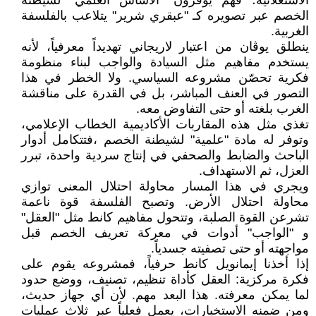
الاستعلائية؛ فهم يوفرون "الأساس العلمي" لشيطنة
الخصم عبر تصويره كـ "عبقري شرير" يتلاعب بالفلسفة
الغربية.
ينطلق يوڤان من اعتبار لاريجاني تهديداً معرفياً، لأنه
يستخدم مفاهيم مثل السيادة والواجب لبناء منظومة
فكرية تحصّن مشروعه السياسي. ولا الخطر في هذا
التصور في العنف المباشر، بل في القدرة على مناقشة
الغرب بلغته أو حتى التفاوض معه.
تغذي مثل هذه المقاربات الأكاديمية الخطاب الإعلامي،
وتوفر له مادة "علمية" لشيطنة الخصم ،فتتكامل أدوار
الباحث والضابط والصحفي في إنتاج سردية واحدة، تبرر
العزل، ثم الاستهداف.
ويجري في هذا المسار محاولة احتلال المعنى توازي
محاولة احتلال الأرض. وتصبح الفلسفة قوة ناعمة
تشرعن القوة الصلبة، وتتحول مفاهيم كانط مثل "العقل"
و "الواجب" أدوات في معركة تعريف الخصم قبل
مواجهته أو حتى تصفيته جسدياً.
إذا أخذنا إيمانويل كانط حرفياً، فمشروعه يقوم على
فكرة مركزية: العقل كأداة تنظيم، تصنيف، ووضع حدود
لما يمكن معرفته. هذا البعد مهم. لأن أي جهاز حديث،
ومن ضمنه الاستخبارات، يعمل فعلياً عبر ثلاث عمليات