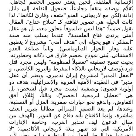
الإنسانية المثقفة. فحين يتعذر تصوير الخصم كجاهل،
يُقدَّم بوصفه مثقفاً مخادعاً، فتتحول الثقافة إلى دليل
إدانة،(لكن مع لاريجاني، العدو "مثقف وقارئ لكانط"، لذا
كانت الحيلة هي تصوير ثقافته كـ "سلاح خداع". المقال
يقول ضمنياً: "هذا ليس فيلسوفاً نتحاور معه، بل هو عقل
أمني يرتدي قناع الفلسفة". عندما يسلب منه صفة
"المفكر"، فهو يحوله إلى "هدف أمني" مشروع لا ينطبق
عليه وقار الحوار الدبلوماسي). وثانياً صناعة العدو
الاستثنائي. يُبنى نموذج لخصم خارق في ذكائه وخطورته،
بحيث تصبح تصفيته "تعطيلاً لمنظومة" وليس مجرد قتل
فرد،(وصف لاريجاني بالذكاء المفرط والبرود الكانطي، و
"العقل المدبر" لمشروع إيران تدميري. ويعتبر أي عقل
مدبر" في العقيدة الأمنية الغربية والإسرائيلية، هدف ذو
أولوية قصوى؛ وتصفيته ليست مجرد قتل لشخص، بل
هي "تعطيل لبرمجية الخصم"). وثالثاً، إغلاق أفق
التفاوض، والدفع نحو خيارات صفرية: العزل أو التصفية.
وعندها، لم يعد الضمير الليبرالي مطالباً بتبرير العنف
مباشرة، وإنما الاقتناع بأنه دفاع عن التنوير. (الهدف من
مقال غدعون ليف تحذير الغرب، وخاصة الإدارات
الأمريكية التي قد تنبهر بلغة لاريجاني الأكاديمية: "لا
تنخدعوا، هذا الرجل أخطر من المتطرفين الصريحين لأنه