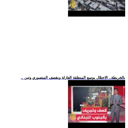
.. بالخريطة.. الاحتلال يوسع المنطقة العازلة ويقصف المنصوري وتبن