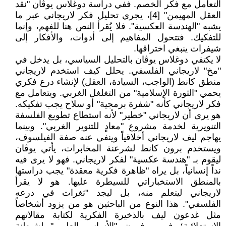
التعامل مع فكر الخصم. ففي دراسة دوغلاس يوڤان "نقد
العقل المهيمن" [4]، يجري تحليل فكر لاريجاني عبر ما
يشبه "الهندسة العكسية". فلا يُقرأ النص هنا للفهم، وإنما
للتفكيك. فتتحول المفاهيم إلى أدوات، والأفكار إلى
شيفرات ينبغي اختراقها.
لا يكتفي دوغلاس يوڤان بالتحليل السياسي، بل يدخل في
"مخ" لاريجاني الفلسفي. يحلل كيف استخدم لاريجاني
منطق كانط (الواجب، السيادة، العقل) لإنشاء درع فكري
يحمي "الثورة الإسلامية" من التغلغل الغربي. ويتعامل مع
فكر لاريجاني كأنه "شفرة برمجية" أو سلاح يجب تفكيكه.
هو يرى أن لاريجاني "خطير" لأنه استطاع تطويع الفلسفة
التنويرية لخدمة مشروع "معادٍ للتنوير الغربي". وبينما
يهاجم ليف لاريجاني أخلاقياً وينفي عنه صفة الفيلسوف،
ويستخدم برون كانط لشرعنة المخابرات، يأتي يوڤان
ليقوم بـ "هندسة عكسية" لفكر لاريجاني. فهو لا يرى فيه
نداً إنسانياً، بل يراه "ظاهرة فكرية معقدة" يجب دراستها
بالمنطق الاستخباراتي للسيطرة عليها. هو لا يقرأ
لاريجاني ليتعلم منه، بل ليجد "ثغرات في درعه
الفلسفي". هذا النوع من الباحثين هو من يزود أشخاصاً
مثل غدعون ليف بالذخيرة الفكرية لكتابة مقالاتهم