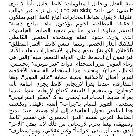
بنية العقل وتحليل المعلومات: كانط جادل بأننا لا نرى
"الشيء في ذاته" (Ding an sich)، بل نراه عبر قوالب
عقولنا. لا يقول ضباط المخابرات أتباع كانط" إنهم يملكون
الحقيقة المطلقة، لكنهم يؤكدون بناء "نماذج ذهنية"
لتفسير سلوك العدو. هنا يتم تمجيد الضابط الفيلسوف
الذي يدرك حدود عقله ويستخدم المنطق الكانطي
لتفكيك ألغاز الخصم. وبينما أسس كانط "الأمر المطلق"
(الأخلاق الكونية)، يقوم منظرو الاستخبارات بـقلب الآية؛
فيزعمون أن الحفاظ على "الدولة الديمقراطية" (التي هي
وعاء التنوير) يبرر استخدام أدوات "غير تنويرية" (تجسس،
اغتيال، خداع). ويجسد هذا استخدام الفلسفة الأخلاقية
لتبرير أفعال لاأخلاقية بحجة حماية "عالم التنوير". وهنا
المفارقة، عندما يقرأ لاريجاني كانط يجري اتهامه بأنه
"مخادع" ويستخدم الفلسفة كقناع لإرهابه. بينما عندما
يقرأه ضابط المخابرات يُحتفى به كـ "مفكر استراتيجي"
يستخدم التنوير للقيام بـ"جراحة" أمنية دقيقة. ويكشف
هذا التناقض تحول الفلسفة إلى أداة هيمنة. حيث يمنح
الضابط الغربي نفسه "الحق الحصري" في تفسير كانط
وتطبيقه، بينما يحرم لاريجاني من ذلك لأنه يمثل "الآخر"
الذي يجب أن يبقى "غرائبياً" وغير عقلاني، وهو "متطرف"