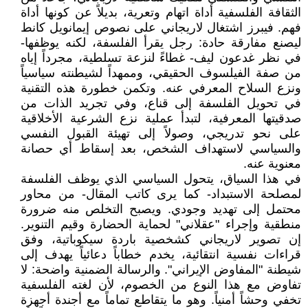
الثقافة الفلسفية أداة اتهام وتعرية، بديلاً عن كونها أداة
فهم. فيبرز اشتغال لاريجاني على نصوص إيمانويل كانط
ليصنع مفارقة حادة: رجل يقرأ الفلسفة، لكنه يوظفها-
في نظر غدعون ليف- غطاءً لنزعة تسلطية، مجرداً إياه
من صفة الفيلسوف الحقيقي، وممهداً لشيطنته سياسياً
ونزع السلاح المعرفي عنه. وتكمن خطورة هذه التقنية
في تحويل الفلسفة إلى قناع، وفي تجريد الذات من
صدقيتها المعرفية، لتبدأ عملية نزع الشرعية الأخلاقية
على نحو تدريجي، وصولاً إلى تهيئة القبول النفسي
والسياسي لاستهداف الشخص، بعد إسقاط أي حصانة
معنوية عنه.
في هذا السياق، يتحول السياسي الذي يوظف الفلسفة
لمصلحة الاستبداد- كما يرى كاتب المقال- من محاور
محتمل إلى تهديد وجودي. ويصبح التخلص منه ضرورة
منطقية وإجراء "عقلاني" لحماية الحضارة وقيم التنوير.
إن تصوير لاريجاني كشخصية باردة سيكوباتية، وفق
قراءات نفسية انتقائية، يخدم خطاباً دعائياً يهدف إلى
شيطنة "المفاوض الإيراني". والرسالة الضمنية واضحة: لا
تفاوض مع هذا النوع من الخصوم، لأن لغته الفلسفية
تخفي وحشاً أمنياً. وهو ما يتقاطع تماماً مع أجندة أجهزة