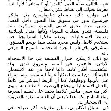
عنها، بالتالي، صفة العمل "القذر" أو "الميداني" لأنها باتت
معرفة تحولت إلى نشاط فكري متعال.
في موازاة ذلك، يضطلع دبلوماسيون مثل مايكل
هيرتسوغ بدور في تسويق هذا التصور داخل الفضاء
الدولي. حيث يجري تغليف القسوة العسكرية بلغة
فلسفية، فتبدو العمليات السوداء وكأنها امتداد للعقلانية.
وضابط الاستخبارات بوصفه مفكراً استراتيجياً حين
يستخدم كانط، وليس مجرد منفّذ. بينما يوسم المسؤول
المشرقي بالإرهاب لمجرد استخدامه المنهج المعرفي
ذاته.
مع ذلك، لا يمكن اختزال الفلسفة في هذا الاستخدام
الأداتي. فالتنوير، في أصله، مشروع نقدي. وقد
استُخدمت أفكار كانط ذاتها لاحقاً في نقد الاستعمار.
فالمسألة إذن ليست احتكاراً غربياً للفلسفة، وإنما صراع
على تأويلها وتوظيفها. كما أن الربط المباشر بين كانط
والعمل الاستخباراتي يحتاج إلى ضبط. فالتقاطع هنا بنيوي
أكثر منه سببي مباشر. كلاهما يعتمد على تنظيم المعرفة
وبناء النماذج. لكن هذا لا يعني أن الفلسفة تقود بالضرورة
إلى الاستخبارات.
في السياق الأكاديمي، تتبلور مقاربات أكثر صراحة في