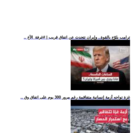
.. ترامب يلوّح بالقوة.. وإيران تتحدث عن اتفاق قريب | #غرفة_الأخ
.. غزة تواجه أزمة إنسانية متفاقمة رغم مرور 300 يوم على اتفاق وق