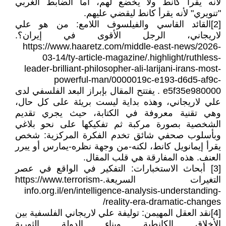
لأنه يقرأ كانط ولا يخضع لهم، أما الضابط الغربي
"تنويري" لأنه يقرأ كانط ليقضي عليهم.
[2]القائد القاسي والفيلسوف اللامع: من هو علي
لاريجاني، الرجل الأقوى في إيران؟.
https://www.haaretz.com/middle-east-news/2026-
03-14/ty-article-magazine/.highlight/ruthless-
leader-brilliant-philosopher-ali-larijani-irans-most-
powerful-man/0000019c-e193-d6d5-af9c-
e5f35e980000 . يفتتح المقال بإبراز البعد الفلسفي لدى
علي لاريجاني، وهذه بداية ليست بريئة على كل حال،
وهي تقنية معروفة في الكتابة، حيث يجري تقديم
الشخصية بصورة مركبة ثم تفكيكها على نحو بلاغي
وبأسلوب صحفي شائق تخدم الفكرة المركزية: شخص
يقرأ إيمانويل كانط، لكنه-من وجهة نظره-يمارس أو يبرر
العنف. هذه المفارقة هي قلب المقال.
[3] أبحاث الاستخبارات: التفكير في الواقع في عصر
التغيرات السريعة.https://www.terrorism-
info.org.il/en/intelligence-analysis-understanding-
reality-era-dramatic-changes/
[4]نقد العقل المهيمن: توليفة علي لاريجاني الفلسفية بين
الأخلاق الكانطية وبناء الدولة الثورية