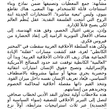
مشابهة: جمع المعطيات وتصنيفها ضمن نماذج وبناء
استنتاجات قابلة للاستخدام. بهذا المعنى، هناك تقاطع
بنيوي، وليس "تبعية مباشرة". الاستخبارات الحديثة ابنة
الروح التي أنتجت الفلسفة النقدية: عقل يُنظّم العالم
لكي يصبح قابلاً للإدارة.
وإذن، يرتقي اغتيال الخصم، وفق هذه الهندسة، إلى
مصاف الأفعال التنويرية الرامية إلى إنقاذ الحضارة من
فيروس فكري.
ولكن هذه السلطة الأخلاقية الغربية سقطت في "المختبر
الكانطي" لغزة، فقد كشفت مسارات "عقلنة" الإبادة
الجماعية هناك زيف الادعاءات الأخلاقية الغربية؛ وبدا أن
"العالمية" الكانطية توقفت عند حدود المصالح الأمريكية
والإسرائيلية. وتصبح حقوق الإنسان امتيازات انتقائية
وحصرية يجري منحها أو سلبها مشروطة بالاصطفاف
السياسي، فيُعاد تعريف الإنسان نفسه داخل ميزان القوة.
وتتخذ القيم ذاتها مقصلة أخلاقية لمحاكمة الخصوم
وتجريدهم من إنسانيتهم.
هذه ملاحظات أولية تتجاوز النقد الأدبي لخطاب صحافي
لتصل إلى التبرير الأخلاقي للتصفية (سواء السياسية أو
الجسدية) عبر ثلاث استراتيجيات مترابطة، أولاً نزع