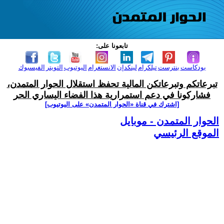
تابعونا على:
بودكاست
بنترست
تيلكرام
لينكدإن
الانستغرام
اليوتيوب
التويتر
الفيسبوك
تبرعاتكم وتبرعاتكن المالية تحفظ استقلال الحوار المتمدن،
فشاركونا في دعم استمرارية هذا الفضاء اليساري الحر
[اشترك في قناة ‫«الحوار المتمدن» على اليوتيوب]
الحوار المتمدن - موبايل
الموقع الرئيسي