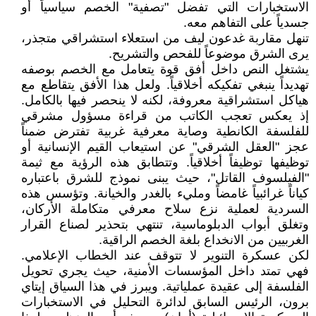
الاستخبارات التي تفضل "تصفية" الخصم سياسياً أو
جسدياً على التفاهم معه.
تنهل مقاربة غدعون ليف من استعلاء استشراقي متجذر،
يرى الشرق موضوعاً للفحص والتشريح.
يشتغل النص داخل أفق قوة يتعامل مع الخصم بوصفه
تهديداً ينبغي تفكيكه أخلاقياً. ولعل هذا الأفق يتقاطع مع
هياكل استشراقية معروفة، لكنه لا ينحصر فيها بالكامل.
إذ يعكس تعجب الكاتب من قراءة مسؤول مشرقي
للفلسفة الكانطية وصاية معرفية غربية تفترض ضمناً
عجز "العقل الشرقي" عن استيعاب القيم الإنسانية أو
توظيفها توظيفاً أخلاقياً. وتتطابق هذه الرؤية مع ثيمة
"الفيلسوف القاتل"، حيث يبنى نموذج للشرق باعتباره
كياناً غرائبياً غامضاً ومليء بالغدر والخيانة. وتؤسس هذه
السردية لعملية نزع سلاح معرفي متكاملة الأركان،
وتغلق أبواب الدبلوماسية، تنتهي بتحذير لصناع القرار
الغربيين من الانخداع بلغة الخصم الراقية.
لكن عسكرة التنوير لا تتوقف عند الخطاب الإعلامي.
فهي تمتد داخل المؤسسات الأمنية، حيث يجري تحويل
الفلسفة إلى عقيدة عملياتية. ويبرز في هذا السياق إيتاي
برون، الرئيس السابق لدائرة التحليل في الاستخبارات