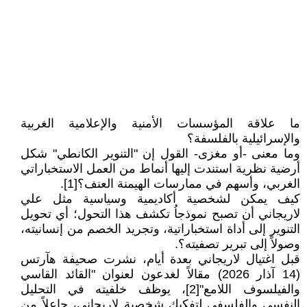
ما علاقة المؤسسات الأمنية والإعلامية الغربية
والإسرائيلية بالفلسفة؟
وما معنى -أو مغزى- القول إن "التنوير الكانطي" شكل
أرضية نظرية استندت إليها أنماط من العمل الاستخباراتي
الغربي، وأسهم في ممارسات الهيمنة العنف؟[1].
كيف يمكن لشخصية أكاديمية وسياسية مثل علي
لاريجاني أن تصبح نموذجاُ تكشف هذا التحول؛ أي تحويل
التنوير إلى أداة استخباراتية، وتجريد الخصم من إنسانيته،
وصولاً إلى تبرير تصفيته؟.
قبل اغتيال لاريجاني بعدة أيام، نشرت صحيفة هآرتس
(14 آذار 2026) مقالاً لغدعون لعنوان "القائد القاسي
والفيلسوف اللامع"[2]، يوظف خلفيته في التحليل
النفسي والفلسفي لتفكيك شخصية لاريجاني، جاعلاً من