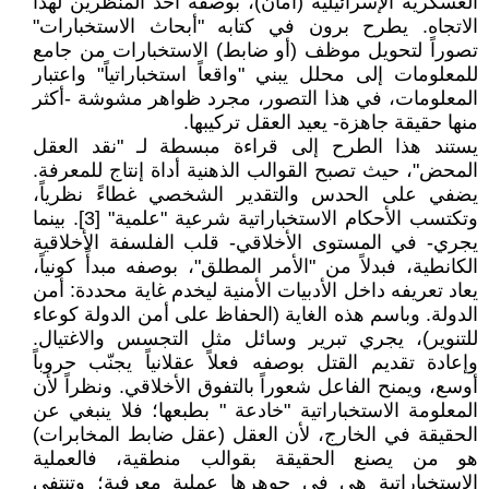
العسكرية الإسرائيلية (أمان)، بوصفه أحد المنظرين لهذا
الاتجاه. يطرح برون في كتابه "أبحاث الاستخبارات"
تصوراً لتحويل موظف (أو ضابط) الاستخبارات من جامع
للمعلومات إلى محلل يبني "واقعاً استخباراتياً" واعتبار
المعلومات، في هذا التصور، مجرد ظواهر مشوشة -أكثر
منها حقيقة جاهزة- يعيد العقل تركيبها.
يستند هذا الطرح إلى قراءة مبسطة لـ "نقد العقل
المحض"، حيث تصبح القوالب الذهنية أداة إنتاج للمعرفة.
يضفي على الحدس والتقدير الشخصي غطاءً نظرياً،
وتكتسب الأحكام الاستخباراتية شرعية "علمية" [3]. بينما
يجري- في المستوى الأخلاقي- قلب الفلسفة الأخلاقية
الكانطية، فبدلاً من "الأمر المطلق"، بوصفه مبدأً كونياً،
يعاد تعريفه داخل الأدبيات الأمنية ليخدم غاية محددة: أمن
الدولة. وباسم هذه الغاية (الحفاظ على أمن الدولة كوعاء
للتنوير)، يجري تبرير وسائل مثل التجسس والاغتيال.
وإعادة تقديم القتل بوصفه فعلاً عقلانياً يجنّب حروباً
أوسع، ويمنح الفاعل شعوراً بالتفوق الأخلاقي. ونظراً لأن
المعلومة الاستخباراتية "خادعة " بطبعها؛ فلا ينبغي عن
الحقيقة في الخارج، لأن العقل (عقل ضابط المخابرات)
هو من يصنع الحقيقة بقوالب منطقية، فالعملية
الاستخباراتية هي في جوهرها عملية معرفية؛ وتنتفي