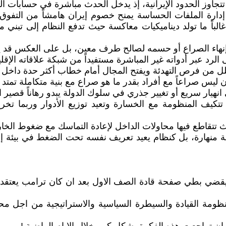
تتجاوز الحدود الإيرانية، إذ يدخل الحدث مباشرة في حسابات ال
ارة الملفات الحساسة يمنح خصوم إيران هامشاً من التفوق 
الباً ما تولد ديناميكيات معاكسة حيث تدفع النظام إلى تبني م
ى إنهاء الصراع أو حسمه لصالح طرف معين، بل على العكس قد يك
لرد عبر أدواته غير المباشرة مستفيداً من شبكة علاقاته الإقليم
قلل من فرص التهدئة ويفتح المجال أمام خطاب أكثر حدة داخل دو
س صراعاً مع أفراد بقدر ما هو صراع مع بنية متكاملة تمتد من
هيار سريع أو تغيير جذري في سلوك الدولة يبدو رهاناً قصير ا
تتكيف المنظومة مع الخسارة وتعيد توزيع الأدوار وربما ت
ث تتقاطع فيها محاولات الداخل لإعادة التماسك مع ضغوط الخار
ة منهارة، بل كنظام يعيد تعريف نفسه تحت الضغط في بيئة إق
ي يقضي بطي صفحة قادة الصف الاول بعد ان كان ترامب يعتق
منظومة القيادة والسيطرة السياسية والاستراتيجية من اجل 