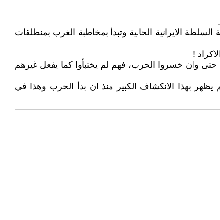
 السلطة الايرانية الحالية وتبدأ بمخاطبة الغرب بمنطلقات
اكراد !
تهم حتى وان خسروا الحرب، فهم لم يختبأوا كما يفعل غيرهم
 لاريجاني هي رصده استخباراتياً من خلال ظهوره في يوم القدس العالمي 13 مارس 2026 حيث لم يظهر بهذا الانكشاف الكبير منذ ان بدأ الحرب وهذا في