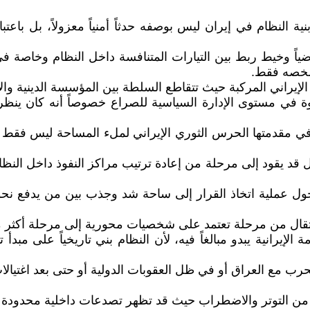
 النظام في إيران ليس بوصفه حدثاً أمنياً معزولاً، بل باع
ضياً وخيط ربط بين التيارات المتنافسة داخل النظام وخاصة
لشخصه فقط.
إيراني المركبة حيث تتقاطع السلطة بين المؤسسة الدينية والأجهز
في مستوى الإدارة السياسية للصراع خصوصاً أنه كان ينظر إ
وفي مقدمتها الحرس الثوري الإيراني لملء المساحة ليس فقط بوصف
 بل قد يقود إلى مرحلة من إعادة ترتيب مراكز النفوذ داخل ال
حول عملية اتخاذ القرار إلى ساحة شد وجذب بين من يدفع نح
انتقال من مرحلة تعتمد على شخصيات محورية إلى مرحلة أكثر
رانية يبدو مبالغاً فيه، لأن النظام بني تاريخياً على مبدأ ت
لحرب مع العراق أو في ظل العقوبات الدولية أو حتى بعد اغتيا
 من التوتر والاضطراب حيث قد تظهر تصدعات داخلية محدودة يق