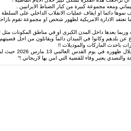
ان تراجعت هذه الفكرة بشكل كبير خلال الايام الماضية !
يماني ومعه مجموعة كبيرة من كبار الضباط الايرانيين .
ف نموها دائما او ايقاف عمليات الانقلاب الداخلي على السلطة .
ما تعتقد الادارة الامريكية لظهور شخص او مجموعة تقوم بازاحة
ب وربما بعدها داخل المدن الكبرى او في مناطق المكونات مثل ال
دفاع عن بلدهم وكانوا في الميدان دائماً ويقاتلون من اجل قضي
ت باحدث الماركات والموديلات !!
إن سبب عملية اغتيال
 والتصدي يعتبر وفاء للقضية التي امن بها لاريجاني !"