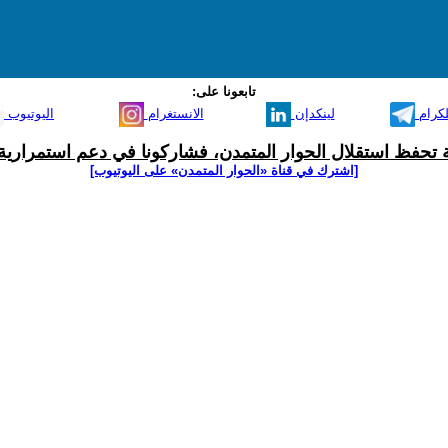
تابعونا على:
لكرام
لينكدإن
الانستغرام
اليوتيوب
ية تحفظ استقلال الحوار المتمدن، فشاركونا في دعم استمرارية 
[اشترك في قناة ‫«الحوار المتمدن» على اليوتيوب]