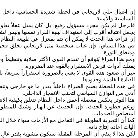
إن اغتيال علي لاريجاني في لحظة شديدة الحساسية داخل بنية
السياسية والأمنية.
فالرجل لم يكن مجرد مسؤول رفيع، بل كان يمثل عقلاً تفاو
يجعل اغتياله أقرب إلى استهداف لبنية القرار نفسها وليس 
إن قراءة هذا الحدث لا يمكن أن تتم بمعزل عن طبيعة النظام ال
في هذا السياق، فإن غياب شخصية مثل لاريجاني يخلق فجوة 
ومنطق الثورة.
ومع هذا الفراغ يُتوقع أن تتقدم القوى الأكثر صلابة وتنظيماً 
يمتلك أدوات فرض الاستقرار بالقوة عند الضرورة.
غير أن صعود هذه القوى لا يعني بالضرورة استقراراً سريعاً،
القيادة القادمة وحدودها.
في هذه اللحظة يصبح الصراع داخلياً بقدر ما هو خارجي وتت
أدنى من التوازن السياسي لتجنب الانفجار الداخلي.
هذا التوتر يعكس معضلة أعمق داخل النظام تتعلق بكيفية ال
ورغم خطورة الحدث، فإن الحديث عن انهيار وشيك للمنظومة الإي
امتصاص الصدمات.
كما أن التجربة الطويلة في التعامل مع الأزمات سواء خلال ا
آليات إعادة إنتاج ذاته.
لكن هذا لا ينفي أن المرحلة المقبلة ستكون مشوبة بقدر عالٍ