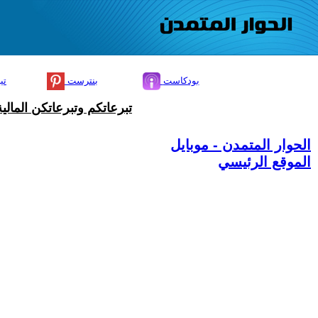
بودكاست
بنترست
تي
تبرعاتكم وتبرعاتكن المال
الحوار المتمدن - موبايل
الموقع الرئيسي