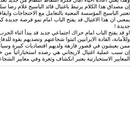
وهذا يعني اعادة احياء آمال فكرة اسقاط النظام من جديد بعد 
إن مصداق هذا الكلام يرتبط باغتيال قائد الباسيج غلام رضا سل
تعتبر الباسيج المؤسسة المعنية بالتعامل مع الاحتجاجات وايقا
بمعنى ان هذا الاغتيال قد يفتح الباب امام نمو فرصة جديدة ك
جديدة !
او قد يفتح الباب امام حراك اجتماعي جديد قد يبدأ اثناء الحر
وللأمانة، القادة الايرانيين اثبتوا شجاعتهم وتصديهم بقوة لل
ممن يعيشون في قصور فارهة ولديهم اقتصاديات كبيرة وسيارا
المعايير الاستخبارتية يعتبر انكشاف وثغرة وفي معايير الشجاعة