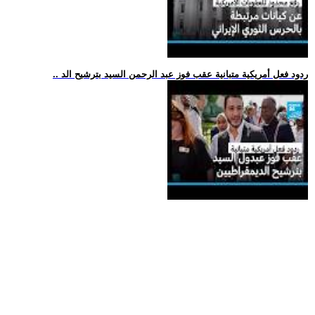
.. ردود فعل أمريكية متبانية عقب فوز عبد الرحمن السيد بترشيح الد