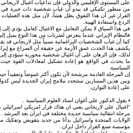
على المستوى الإقليمي والدولي فإن تداعيات اغتيال لاريجاني 
من منظور تكتيكي قد يبدو أن غياب شخصية ذات خبرة في إد
القرار غير أن هذا التفوق يظل هشاً، لأن مثل هذه العمليات غ
الردع واستعادة الهيبة.
في هذا السياق لا يمكن التعامل مع الاغتيال كعامل يؤدي إل
فالنظام الإيراني عندما يتعرض لضربات من هذا النوع يميل إلى ا
كما أن غياب الشخصيات البراغماتية نسبياً مثل لاريجاني قد ي
يكشف هذا الحدث عمق الأزمة عن حقيقة أن الصراع مع إيران لي
لذلك، فإن الرهان على أن اغتيال شخصية محورية سيؤدي إلى ان
ما يحدث في الواقع هو إعادة تشكيل لمعادلات القوة حيث 
السياسية.
إن المرحلة القادمة مرشحة لأن تكون أكثر غموضاً وتعقيداً حي
وبين هذين المسارين ستتحدد ملامح إيران الجديدة ليس كدول
على إعادة التوازن.
▪︎ يقول الدكتور علي أغوان استاذ العلوم السياسية ..
"اغتيال علي لاريجاني يعني ان هناك قرار امريكي اسرائيل
مرحلة انتقالية سياسية جديدة مختلفة في ايران بعد المرشد .
الولايات المتحدة واسرائيل بدأتا من جديد بتقويض وتفكيك 
مؤسسة صنع القرار داخل ايران .