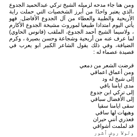
ومن هنا جاء مدحه لزميله الشيخ تركي عبدالحميد الجدوع
،الذي يعتبر واحدًا من أبرز الشخصيات التي حملت راية
الأريحية والطبية والعطاء من آل الجدوع الأفاضل. فهو
يأتي اليوم امتدادا طبيعيا لموروث مشيخة الجدوع الأكارم
، ولاسيما الشيخ أحمد الجدوع، الملقب (فانوس الحاوي)
لما عرف عنه من أريحية وشجاعة وحسن بصيرة ، وكرم
الضيافة، وفي ذلك يقول الشاعر الكبير ابو يعرب في
قصيدة عصماء له :
قرضت الشعر من دمعي
ومن أعماق اعماقي
إلى شيخ له ود
مدى ايامنا باقي
إلى تركي ابن جدوع
إلى الأفضال سباقي
سقى ايامنا سقيا
وهيهات لها ساقي
فعذري أنني حيران
قد لملمت أشواقي
ولولا روض ٱشور