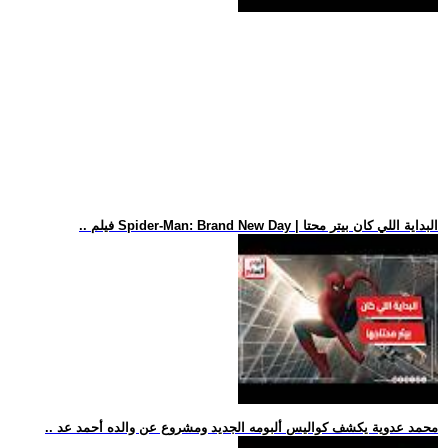
.. فيلم Spider-Man: Brand New Day | البداية اللي كان بيتر محتا
.. محمد عدوية يكشف كواليس ألبومه الجديد ومشروع عن والده أحمد عد