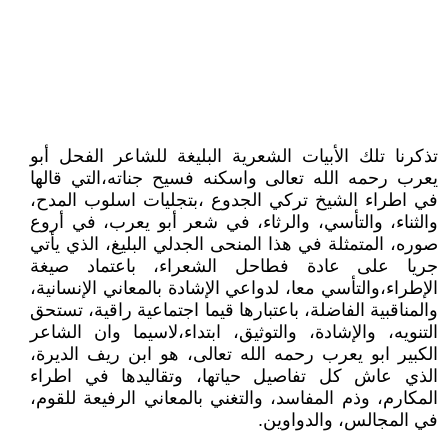
تذكرنا تلك الأبيات الشعرية البليغة للشاعر الفحل أبو
يعرب رحمه الله تعالى واسكنه فسيح جناته،التي قالها
في اطراء الشيخ تركي الجدوع ،بتجليات اسلوب المدح،
والثناء، والتأسي، والرثاء، في شعر أبو يعرب، في أروع
صوره، المتمثلة في هذا المنحى الجدلي البليغ، الذي يأتي
جريا على عادة فطاحل الشعراء، باعتماد صيغة
الإطراء،والتأسي معا، لدواعي الإشادة بالمعاني الإنسانية،
والمناقبية الفاضلة، باعتبارها قيما اجتماعية راقية، تستحق
التنويه، والإشادة، والتوثيق، ابتداء،لاسيما وان الشاعر
الكبير ابو يعرب رحمه الله تعالى، هو ابن ريف الديرة،
الذي عاش كل تفاصيل حياتها، وتقاليدها في اطراء
المكارم، وذم المفاسد، والتغني بالمعاني الرفيعة للقوم،
في المجالس، والدواوين.