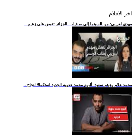
اخر الافلام
.. مهدي لعريبي: من السينما إلى -مافيا-... الجزائر تقبض على زعيم
.. محمد علام وهيثم سعيد: ألبوم محمد عدوية الجديد استكمالا لنجاح