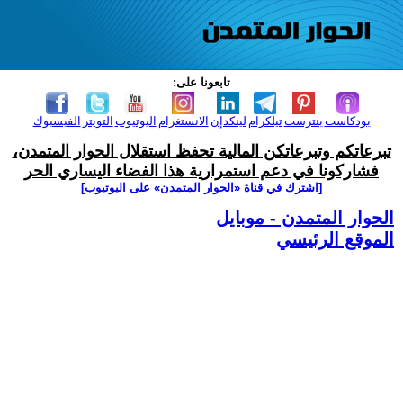
تابعونا على:
بودكاست
بنترست
تيلكرام
لينكدإن
الانستغرام
اليوتيوب
التويتر
الفيسبوك
تبرعاتكم وتبرعاتكن المالية تحفظ استقلال الحوار المتمدن،
فشاركونا في دعم استمرارية هذا الفضاء اليساري الحر
[اشترك في قناة ‫«الحوار المتمدن» على اليوتيوب]
الحوار المتمدن - موبايل
الموقع الرئيسي