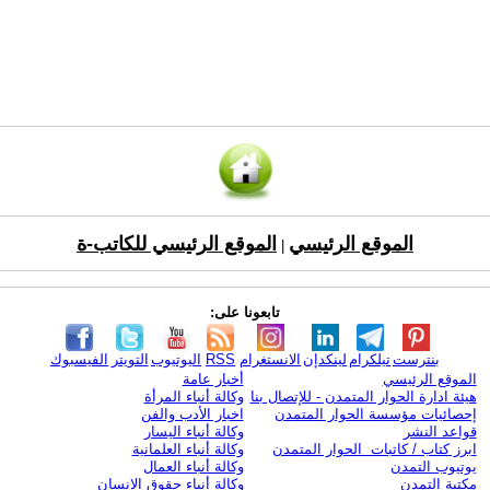
الموقع الرئيسي
الموقع الرئيسي للكاتب-ة
|
تابعونا على:
بنترست
تيلكرام
لينكدإن
الانستغرام
RSS
اليوتيوب
التويتر
الفيسبوك
الموقع الرئيسي
أخبار عامة
هيئة ادارة الحوار المتمدن - للإتصال بنا
وكالة أنباء المرأة
إحصائيات مؤسسة الحوار المتمدن
اخبار الأدب والفن
قواعد النشر
وكالة أنباء اليسار
ابرز كتاب / كاتبات الحوار المتمدن
وكالة أنباء العلمانية
يوتيوب التمدن
وكالة أنباء العمال
مكتبة التمدن
وكالة أنباء حقوق الإنسان