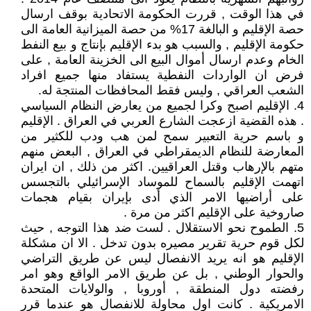
في هذا الوقت , قررت الحكومة الاتحادية بوقف ارسال
حصة الإقليم و البالغة 17% من حصة الميزانية العامة الى
حكومة الإقليم , والسبب هو بدء الإقليم بإنتاج و بيع النفط
الخام وعدم ارسال أموال البيع الى الخزينة العامة , على
فرض ان الواردات النفطية يستفاد منها جميع افراد
الشعب العراقي , وليس فقط المحافظات المنتجة له.
4. الإقليم اصبح وكرا لجميع من يعارض النظام السياسي
. هذه القضية ازعجت الشارع العربي في العراق . الإقليم
و باسم حرية التعبير سمح لمن هب ودب للكثير من
المعارضة للنظام الديمقراطي في العراق , البعض منهم
متهم بالإرهاب وقتل العراقيين. اكثر من ذلك , ان ايران
اتهمت الإقليم بالسماح للموساد الإسرائيلي بالتجسس
على أراضيها الامر الذي أدى بإيران بقيام هجمات
صاروخية على الإقليم اكثر من مرة .
5. الطموح نحو الاستقلال . لست ضد هذا التوجه , حيث
لكل قوم حرية تقرير مصيره بدون تدخل . الا ان مشكلة
الإقليم هو انه يريد الانفصال ليس عن طريق التراضي
والحوار الوطني , بل عن طريق الامر الواقع وهو امر
رفضته دول المنطقة , أوروبا , والولايات المتحدة
الامريكية . كانت اول محاولة للانفصال هو عندما قرر