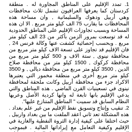
1. تمدد الإقليم على المناطق المجاورة له . منطقة
كردستان كما يعرفها العراقيون تشمل ثلاث محافظات
وهي أربيل ودهوك والسليمانية , وان مساحة هذه
المحافظات ما يقارب 75 الف كيلو متر مربع . الا ان هذه
المساحة وبسبب تجاوزات الإقليم على المناطق الحدودية
له قد توسعت بمرور الزمن بأكثر من 23 الف كيلو متر
مربع . وبحسب إحصائية كشفت عنها وكالة فرنس 24 ,
فان الإقليم قد تجاوز على تسعة الاف كيلو متر مربع من
محافظة نينوى , ستة الاف و 500 كيلو متر مربع من
محافظة كركوك , 1500 كيلو متر من محافظة صلاح
الدين , 3500 كيلو متر مربع من محافظة ديالى , و 3500
كيلو متر مربع أخرى في منطقة مخمور التي يعتبرها
الاكراد جزء من محافظة أربيل وكانت ملحقة لمحافظة
نينوى في تسعينيات القرن الماضي . هذه المناطق والتي
يدعي الإقليم بانها تابعة له وانها كردية الأصل وعربها
النظام السابق قد سميت " المناطق المتنازع عليها".
2. تنقيب وإنتاج وتسويق نفط الإقليم من غير علم بغداد .
هذه المشكلة تعد ثاني اعقد الملفت ما بين بغداد واربيل ,
حيث اختلفا على كيفية إدارة الثروة النفطية والغازية في
الإقليم وكيفية التعامل مع إيراداتها المالية . فبموجب