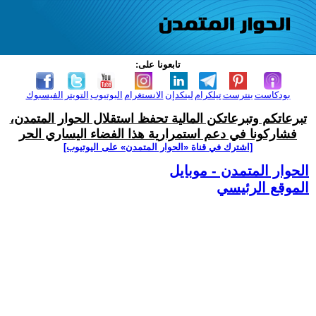
تابعونا على:
بودكاست
بنترست
تيلكرام
لينكدإن
الانستغرام
اليوتيوب
التويتر
الفيسبوك
تبرعاتكم وتبرعاتكن المالية تحفظ استقلال الحوار المتمدن،
فشاركونا في دعم استمرارية هذا الفضاء اليساري الحر
[اشترك في قناة ‫«الحوار المتمدن» على اليوتيوب]
الحوار المتمدن - موبايل
الموقع الرئيسي