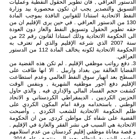
الدستور العراقي , فان تطوير الحقول النفطية وعمليات
التسويق والتصدير يجب ان تكون محصورة بيد وزارة
النفط الاتحادية استنادا للقوانين النافذة بموجب المادة
130 من الدستور العراقي . في حين يرى الإقليم ان من
حقه تطوير الحقول وتسويق النفط والغاز دون العودة
الى الحكومة الاتحادية وذلك استنادا لقانون رقم 22 من
سنة 2007 الذي شرعه الإقليم والذي لم تعترف به
الحكومة الاتحادية لكونه يخالف المادة 112 من الدستور
العراقي.
3. دفع رواتب موظفي الإقليم . لم تكن هذه القضية من
القضايا العالقة بين بغداد واربيل . الا انها طافت على
السطح بعد انهيار سوق النفط العالمي وعدم استطاعت
الإقليم دفع أجور موظفيه الشهرية , وبنفس الوقت
كشفت حجم الفساد المالي والإداري فيه , والذي حاول
الحزبين الكرديين , الديمقراطي الكردستاني و الاتحاد
الوطني , باستخدامه ورقة امام المكون الكردي على
ظلم الحكومة الاتحادية للشعب الكردي , وأصبحت
القضية على شفاه كل مواطن كردي, من ان الحكومة
الاتحادية هي السبب في نشر الفقر والعازة في الإقليم .
و قصة معاناة موظفي إقليم كردستان من عدم استلامهم
رواتبهم الشهرية بانتظام يعود الى منتصف عام 2014 .