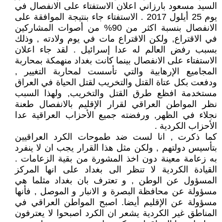
السيد مسعود بارزاني اعلان الاستفتاء على الانفصال في
يوم 25 أيلول 2017 . الاستفتاء جاء بنتيجة الموافقة على
الانفصال بنسبة اكثر من 90% من أصوات المشاركين
في الاقتراع, ولكن الاقتراع مات في يوم ولادته , وذلك
بسبب رفض العالم له عدا إسرائيل . لقد جاء اعلان
الاستفتاء على الانفصال بينما كانت بغداد منهمكة بمحاربة
المجاميع الإرهابية والتي تأسست لمحاربة التغيير ,
ودفعت بكل عتاة القتل والتخريب لقتل الحياة في العراق
مستخدمة افظع طرق القتل والتخريب, ولهذا السبب
نظر المواطن العراقي لقرار الإقليم بالانفصال طعنة
نجلاء في الظهر, ورفضته جميع الأحزاب العراقية عدا
الأحزاب الكردية .
كما ذكرت , انا لست ضد طموحات الكرد العراقيين
بتأسيس دولتهم , ولكن مثل هذا القرار يجب ان لا ينفرد
به زعامة معينة دون اخذ المشورة من بقية الزعامات .
القيادة الكردية لا تنظر الى بغداد على انها المركز
المسؤول عن الوطن , و تعترف بان بغداد مثلما هي
مسؤولة عن محافظة البصرة و الانبار و الموصل , فأنها
مسؤولة عن الإقليم أيضا. اصبح المواطن العراقي في
المناطق غير الكردية يشعر ان الكرد اصبحوا لا يعترفون