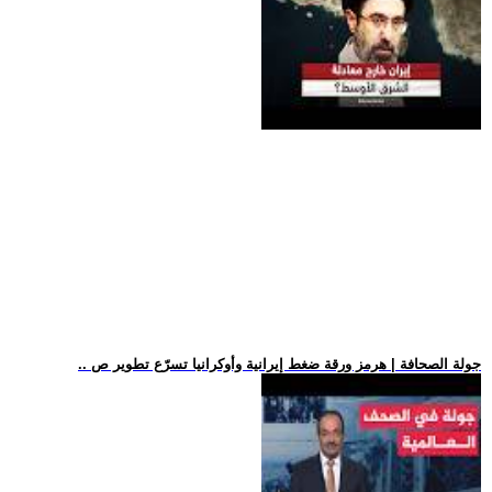
.. جولة الصحافة | هرمز ورقة ضغط إيرانية وأوكرانيا تسرّع تطوير ص